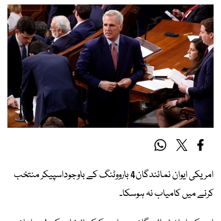
امریکی ایوان نمائندگان4 بارووٹنگ کے باوجوداسپیکر منتخب
کرنے میں کامیاب نہ ہوسکا۔