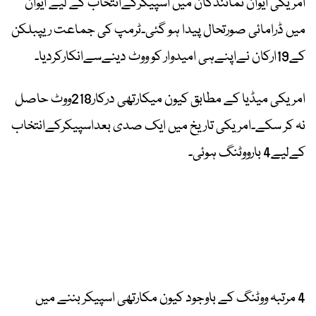
امریکی ایوان نمائندگان میں اسپیکرکےانتخاب کے لیے ایوان
میں ڈرامائی صورتحال پیدا ہو گئی۔ٹرمپ کی جماعت ریپبلکن
کے19ارکان نےاپنےہی امیدوار کو ووٹ دینےسےانکارکردیا۔
امریکی میڈیا کے مطابق کیون میکارتھی درکار218ووٹ حاصل
نہ کر سکے۔امریکی تاریخ میں ایک صدی بعداسپیکرکےانتخاب
کےلیے4 بارووٹنگ ہوئی۔
4 مرتبہ ووٹنگ کے باوجود کیون مکارتھی اسپیکر بننے میں