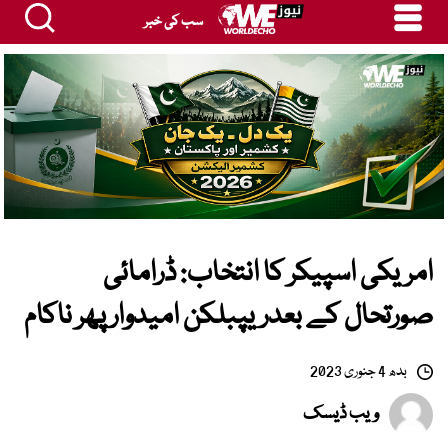
سب کی خبر
امریکی اسپیکر کا انتخاب: ڈرامائی
صورتحال کے بعدریپبلکن امیدوار پھر ناکام
بدھ 4 جنوری 2023
ویب ڈیسک