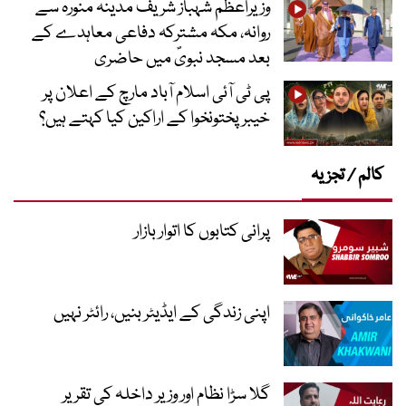
وزیراعظم شہباز شریف مدینہ منورہ سے
روانہ، مکہ مشترکہ دفاعی معاہدے کے
بعد مسجد نبویؐ میں حاضری
پی ٹی آئی اسلام آباد مارچ کے اعلان پر
خیبر پختونخوا کے اراکین کیا کہتے ہیں؟
کالم / تجزیہ
پرانی کتابوں کا اتوار بازار
اپنی زندگی کے ایڈیٹر بنیں، رائٹر نہیں
گلا سڑا نظام اور وزیر داخلہ کی تقریر