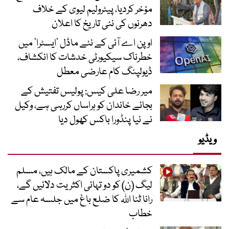
مؤخر کردیا، پیٹرولیم لیوی کے خلاف
دھرنوں کی نئی تاریخ کا اعلان
اوپن اے آئی کے نئے ماڈل ’ایسٹرا‘ میں
خطرناک سیکیورٹی خدشات کا انکشاف،
ڈیولپنگ کام عارضی معطل
میر رضا علی کیس: پولیس تفتیش کے
بجائے خاندان کو ہراساں کررہی ہے، وکیل
نے نیا پنڈورا باکس کھول دیا
ویڈیو
کشمیری پاکستان کے مالک ہیں، مسلم
لیگ (ن) کو دو تہائی اکثریت دلائیں گے،
رانا ثنا اللہ کا ضلع باغ میں جلسہ عام سے
خطاب