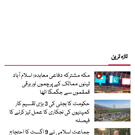
تازہ ترین
مکہ مشترکہ دفاعی معاہدہ: اسلام آباد
تینوں ممالک کے پرچموں اور برقی
قمقموں سے جگمگا اٹھا
حکومت کا بجلی کی 3 بڑی تقسیم کار
کمپنیوں کی نجکاری کا عمل تیز کرنے کا
فیصلہ
جماعت اسلامی نے 9 اگست کا احتجاج