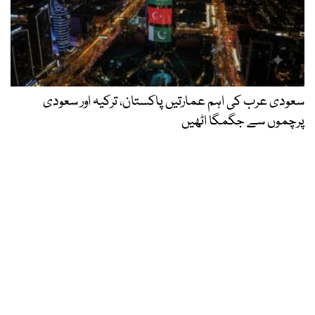
سعودی عرب کی اہم عمارتیں پاکستان، ترکیہ اور سعودی
پرچموں سے جگمگا اٹھیں