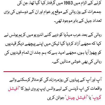
کرنے کے الزام میں 1983 میں گرفتار کیا گیا تھا، جن کی
جمعرات کے روز رہائی کے موقع پر عوام اور ان کے دوستوں کی بڑی
تعداد جیل کے باہر موجود تھی۔
رہائی کے بعد عرب میڈیا کو دیے گئے انٹرویو میں کریم یونس نے
کہا کہ مجھے آزاد کردیا گیا لیکن میں اپنے پیچھے دیگر قیدیوں
کو چھوڑ آیا ہوں، مجھے امید ہےکہ ہم جلد ان تمام قیدیوں کی
رہائی کی بھی خوشی منائیں گے۔
آپ اور آپ کے پیاروں کی روزمرہ زندگی کو متاثر کرسکنے والے
واقعات کی اپ ڈیٹس کے لیے واٹس ایپ پر وی نیوز کا ’
آفیشل
گروپ
‘ یا ’
آفیشل چینل
‘ جوائن کریں