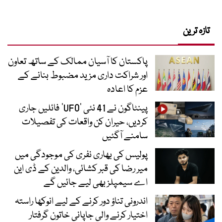
تازہ ترین
پاکستان کا آسیان ممالک کے ساتھ تعاون
اور شراکت داری مزید مضبوط بنانے کے
عزم کا اعادہ
پینٹاگون نے 41 نئی ’UFO‘ فائلیں جاری
کردیں، حیران کن واقعات کی تفصیلات
سامنے آگئیں
پولیس کی بھاری نفری کی موجودگی میں
میر رضا کی قبر کشائی، والدین کے ڈی این
اے سیمپلز بھی لیے جائیں گے
اندرونی تناؤ دور کرنے کے لیے انوکھا راستہ
اختیار کرنے والی جاپانی خاتون گرفتار