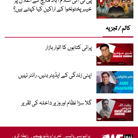
پی ٹی آئی اسلام آباد مارچ کے اعلان پر
خیبر پختونخوا کے اراکین کیا کہتے ہیں؟
کالم / تجزیہ
پرانی کتابوں کا اتوار بازار
اپنی زندگی کے ایڈیٹر بنیں، رائٹر نہیں
گلا سڑا نظام اور وزیر داخلہ کی تقریر
پرائیویسی پالیسی
تحریر/ویڈیو بھیجیں
رابطہ کریں