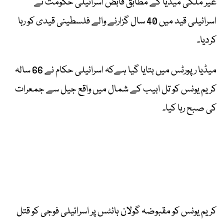
غیر ملکی میڈیا کے مطابق قابض اسرائیلی حکومت نے
اسرائیلی قید میں 40 سال گزارنے والے فلسطینی قیدی کو رہا
کردیا۔
میڈیا رپورٹس میں بتایا گیا ہےکہ اسرائیلی حکام نے 66 سالہ
کریم یونس کو تل ابیب کے شمال میں واقع جیل سے جمعرات
کی صبح رہا کیا۔
کریم یونس کو مقبوضہ گولان ہائٹس پر اسرائیلی فوجی کو قتل