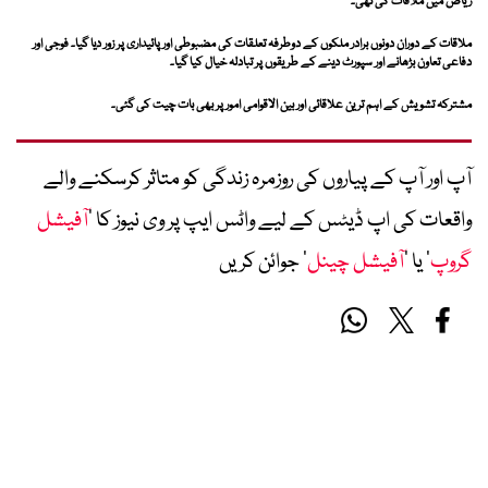
ریاض میں ملاقات کی تھی۔
ملاقات کے دوران دونوں برادر ملکوں کے دوطرفہ تعلقات کی مضبوطی اور پائیداری پر زور دیا گیا۔ فوجی اور
دفاعی تعاون بڑھانے اور سپورٹ دینے کے طریقوں پر تبادلہ خیال کیا گیا۔
مشترکہ تشویش کے اہم ترین علاقائی اور بین الاقوامی امور پر بھی بات چیت کی گئی۔
آپ اور آپ کے پیاروں کی روزمرہ زندگی کو متاثر کرسکنے والے
واقعات کی اپ ڈیٹس کے لیے واٹس ایپ پر وی نیوز کا ’
آفیشل
گروپ
‘ یا ’
آفیشل چینل
‘ جوائن کریں