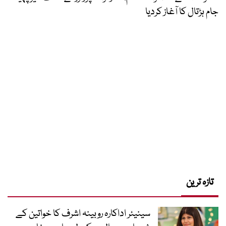
جام ہڑتال کا آغاز کردیا
تازہ ترین
سینیئر اداکارہ روبینہ اشرف کا خواتین کے