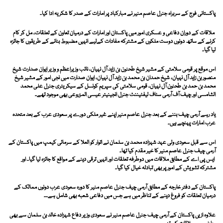
پاکستانی فوج کے سربراہ جنرل عاصم منیر نے مبارکباد پر امارات کے صدر کا شکریہ ادا کیا۔
ملاقات کے دوران دفاعی و عسکری امور میں پاکستان اور امارات کے درمیان تعاون کے تعلقات، مل کر کام
کرنے کے ساتھ دونوں دوست ملکوں کے مشترکہ مفادات کےلیے انہیں مضبوط بنانے کے طریقوں کا جائزہ
لیا گیا۔
اس موقع پر قومی سلامتی کے مشیر شیخ طحنون بن زاید آل نہیان، نائب وزیراعظم و وزیر ایوان صدارت شیخ
منصور بن زاید آل نہیان، شیخ حمدان بن محمد بن زاید آل نہیان، ایوان صدارت میں نجی امور کے مشیر شیخ
محمد بن حمد بن طحنون آل نہیان، قومی سلامتی کی سپریم کونسل کے سیکریٹری جنرل علی محمد
الشامسی اور چیف آف آرمی سٹاف لیفٹیننٹ جنرل انجینیئر عیسی المزروعی بھی موجود تھے۔
یاد رہے آرمی چیف بننے کے بعد جنرل عاصم منیر اپنے غیر ملکی دورے پر سعودی عرب کے بعد متحدہ
عرب امارات پہنچے ہیں۔
اس سے قبل سعودی ولی عہد شہزادہ محمد بن سلمان نے اتوار کو العلا کے سرمائی کیمپ میں پاکستان کے
آرمی چیف جنرل عاصم منیر کا خیر مقدم کیا تھا۔
ایس پی اے کے مطابق ملاقات میں دوطرفہ تعلقات اور انہیں ترقی دینے کے مواقع کا جائزہ لیا گیا۔ اور
مشترکہ تشویش کے امور پر بھی تبادلہ خیال کیا گیا۔
پاکستان کے دفتر خارجہ کے مطابق آرمی چیف جنرل عاصم منیر کا دورہ سعودی عرب دونوں ممالک کے
درمیان تعلقات کو فروغ دینے کے تناظر میں ہے جس میں دفاعی شعبہ بھی شامل ہے۔۔
علاوہ ازیں پاکستان کے آرمی چیف جنرل عاصم منیر نے سعودی وزیر دفاع شہزادہ خالد بن سلمان سے بھی