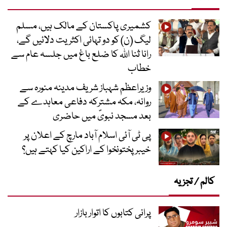
کشمیری پاکستان کے مالک ہیں، مسلم
لیگ (ن) کو دو تہائی اکثریت دلائیں گے،
رانا ثنا اللہ کا ضلع باغ میں جلسہ عام سے
خطاب
وزیراعظم شہباز شریف مدینہ منورہ سے
روانہ، مکہ مشترکہ دفاعی معاہدے کے
بعد مسجد نبویؐ میں حاضری
پی ٹی آئی اسلام آباد مارچ کے اعلان پر
خیبر پختونخوا کے اراکین کیا کہتے ہیں؟
کالم / تجزیہ
پرانی کتابوں کا اتوار بازار