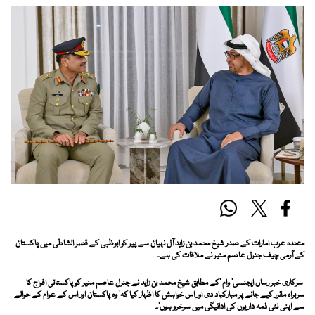
متحدہ عرب امارات کے صدر شیخ محمد بن زاید آل نہیان سے پیر کو ابوظبی کے قصر الشاطی میں پاکستان
کے آرمی چیف جنرل عاصم منیر نے ملاقات کی ہے۔
سرکاری خبر رساں ایجنسی’ وام ‘کے مطابق شیخ محمد بن زاید نے جنرل عاصم منیر کو پاکستانی افواج کا
سربراہ مقرر کیے جانے پر مبارکباد دی اور اس خواہش کا اظہار کیا کہ’ وہ پاکستان اور اس کے عوام کے حوالے
سے اپنی نئی ذمہ داریوں کی ادائیگی میں سرخرو ہوں‘۔