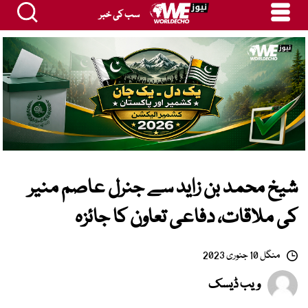
سب کی خبر
شیخ محمد بن زاید سے جنرل عاصم منیر
کی ملاقات، دفاعی تعاون کا جائزہ
منگل 10 جنوری 2023
ویب ڈیسک