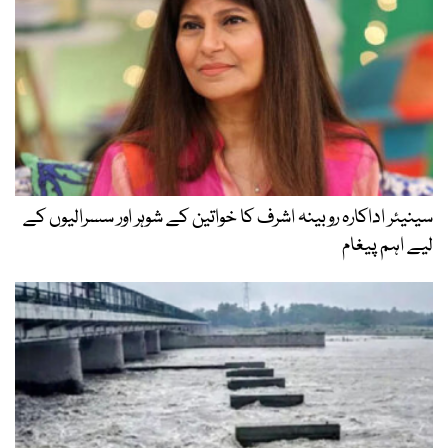
سینیئر اداکارہ روبینہ اشرف کا خواتین کے شوہر اور سسرالیوں کے
لیے اہم پیغام