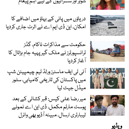
شوہر اور سسرالیوں کے لیے اہم پیغام
دریاؤں میں پانی کے بہاؤ میں اضافے کا
امکان، این ڈی ایم اے نے الرٹ جاری کردیا
حکومت سے مذاکرات ناکام، گڈز
ٹرانسپورٹرز نے ملک گیر پہیہ جام ہڑتال کا
آغاز کردیا
آئی ٹی ایف ماسٹرز ورلڈ ٹیم چیمپیئن شپ
میں پاکستان کی تاریخی کامیابی، سلور
میڈل جیت لیا
میر رضا علی کیس: قبر کشائی کے بعد
پوسٹ مارٹم مکمل، ڈی این اے نمونے
لیبارٹری ارسال، مبینہ آڈیو بھی وائرل
ویڈیو