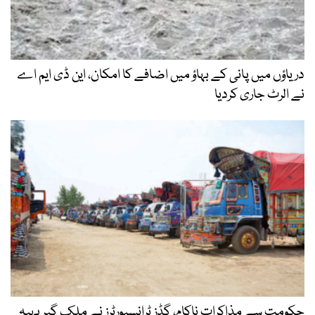
دریاؤں میں پانی کے بہاؤ میں اضافے کا امکان، این ڈی ایم اے
نے الرٹ جاری کردیا
حکومت سے مذاکرات ناکام، گڈز ٹرانسپورٹرز نے ملک گیر پہیہ