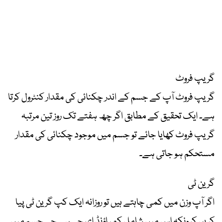
گریپ فروٹ
گریپ فروٹ آپ کے جسم کے اندر چکنائی کی مقدار کنٹرول کرتا
ہے۔ ایک تحقیق کے مطابق اگر چھ ہفتے تک روز تین مرتبہ
گریپ فروٹ کھایا جائے تو جسم میں موجود چکنائی کی مقدار
مستحکم ہو جاتی ہے۔
گرین ٹی
اگر آپ وزن میں کمی چاہتے ہیں تو روزانہ ایک کپ گرین ٹی پیا
کریں کیونکہ اس میں شامل کمپاؤنڈ ای جی سی جی جسم میں