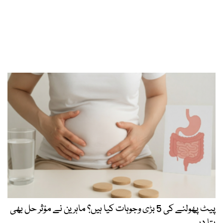
پیٹ پھولنے کی 5 بڑی وجوہات کیا ہیں؟ ماہرین نے مؤثر حل بھی