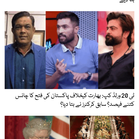
بتا دیے
ٹی 20 ورلڈ کپ: بھارت کیخلاف پاکستان کی فتح کا چانس
کتنے فیصد؟ سابق کرکٹرز نے بتا دیا؟