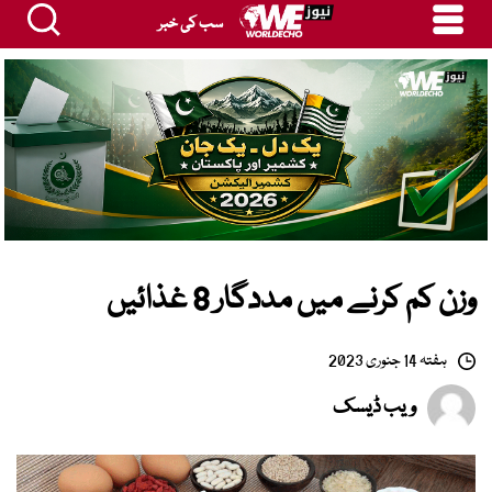
سب کی خبر
وزن کم کرنے میں مددگار 8 غذائیں
ہفتہ 14 جنوری 2023
ویب ڈیسک