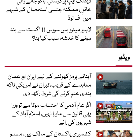
ڈیٹنگ ایپ پر دوستی، باکو جانے والی
خاتون ممکنہ جنسی استحصال کے شبہے
میں آف لوڈ
لاہور میٹرو بس سروس 11 اگست سے بند
ہونے کا خدشہ، سبب کیا بنا؟
ویڈیو
آبنائے ہرمز کھولنے کے لیے ایران اور عمان
معاہدے کے قریب، تہران نے امریکی ناکہ
بندی ختم کرنے کی شرط رکھ دی
اگر عام آدمی کا احتساب ہوتا ہے تو وزرا
بھی قانون سے ماورا نہیں، اسلام آباد کے
شہریوں کی رائے
کشمیری پاکستان کے مالک ہیں، مسلم