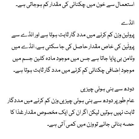
استعمال سے خون میں چکنائی کی مقدار کم ہوجاتی ہے۔
انڈے
پروٹین وزن کم کرنے میں مدد گار ثابت ہوتا ہے اور انڈے سے
پروٹٰین کی خاص مقدار حاصل کی جا سکتی ہے، انڈے میں
وٹامن بی پایا جاتا ہے جس میں موجود مادہ کلین جسم میں
موجود اٖضافی چکنائی کم کرنے میں مدد گار ثابت ہوتا ہے۔
دودھ سے بنی ہوئی چیزیں
عام طور پر دودھ سے بنی ہوئی چیزیں وزن کم کرنے میں مددگار
ثابت نہیں ہوتیں لیکن اگر ان کی ایک مخصوص مقدار غذا کا
حصہ بنائی جائے تو وزن میں کمی آتی ہے۔