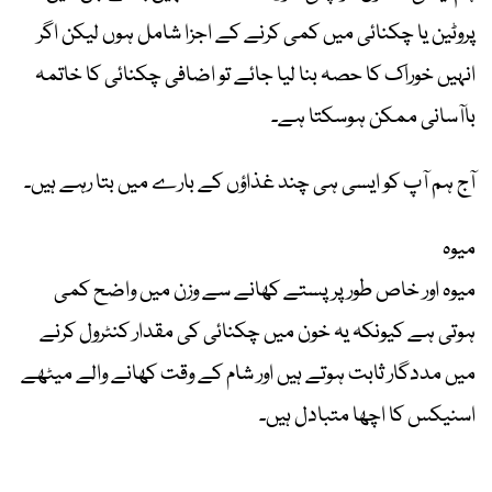
پروٹین یا چکنائی میں کمی کرنے کے اجزا شامل ہوں لیکن اگر
انہیں خوراک کا حصہ بنا لیا جائے تو اضافی چکنائی کا خاتمہ
باآسانی ممکن ہوسکتا ہے۔
آج ہم آپ کو ایسی ہی چند غذاؤں کے بارے میں بتا رہے ہیں۔
میوہ
میوہ اور خاص طور پر پستے کھانے سے وزن میں واضح کمی
ہوتی ہے کیونکہ یہ خون میں چکنائی کی مقدار کنٹرول کرنے
میں مددگار ثابت ہوتے ہیں اور شام کے وقت کھانے والے میٹھے
اسنیکس کا اچھا متبادل ہیں۔