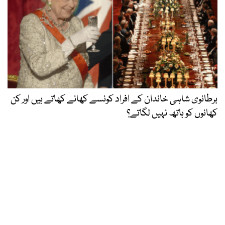
برطانوی شاہی خاندان کے افراد کونسے کھانے کھاتے ہیں اور کن
کھانوں کو ہاتھ نہیں لگاتے؟