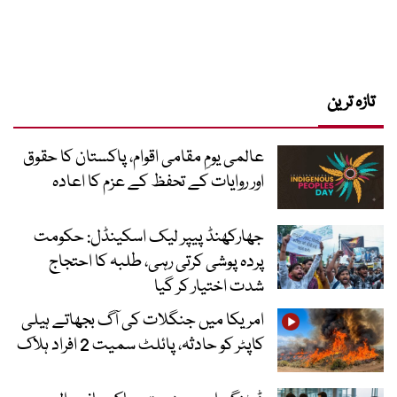
تازہ ترین
عالمی یومِ مقامی اقوام، پاکستان کا حقوق
اور روایات کے تحفظ کے عزم کا اعادہ
جھارکھنڈ پیپر لیک اسکینڈل: حکومت
پردہ پوشی کرتی رہی، طلبہ کا احتجاج
شدت اختیار کر گیا
امریکا میں جنگلات کی آگ بجھاتے ہیلی
کاپٹر کو حادثہ، پائلٹ سمیت 2 افراد ہلاک