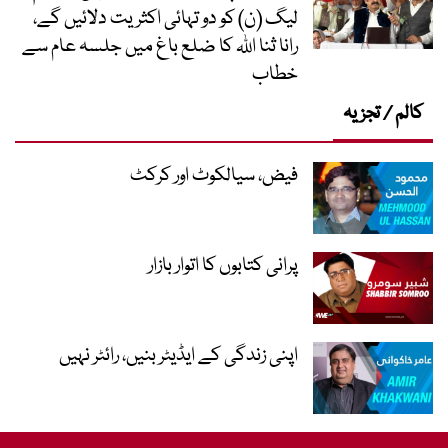
لیگ (ن) کو دو تہائی اکثریت دلائیں گے،
رانا ثنا اللہ کا ضلع باغ میں جلسہ عام سے
خطاب
کالم / تجزیہ
فیض، سیالکوٹ اور کرکٹ
پرانی کتابوں کا اتوار بازار
اپنی زندگی کے ایڈیٹر بنیں، رائٹر نہیں