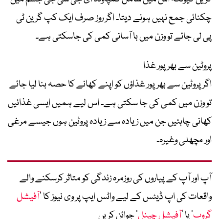
چکنائی جمع نہیں ہونے دیتا۔ اگر روز صرف ایک کپ گرین ٹی
پی لی جائے تو وزن میں با آسانی کمی کی جاسکتی ہے۔
پروٹین سے بھر پور غذا
اگر پروٹین سے بھرپور غذاؤں کو اپنے کھانے کا حصہ بنا لیا جائے
تو وزن میں کمی کی جا سکتی ہے۔ اس لیے ہمیں ایسی غذائیں
کھانی چاہئیں جن میں زیادہ سے زیادہ پروٹین ہوں جیسے مرغی
اور مچھلی وغیرہ۔
آپ اور آپ کے پیاروں کی روزمرہ زندگی کو متاثر کرسکنے والے
واقعات کی اپ ڈیٹس کے لیے واٹس ایپ پر وی نیوز کا ’
آفیشل
گروپ
‘ یا ’
آفیشل چینل
‘ جوائن کریں