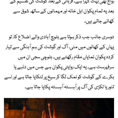
رواج بھی بہت گہرا ہے۔ قربانی کے بعد گوشت کی تقسیم کے
بعد یہ تمام پکوان اہل خانہ اور مہمانوں کے ساتھ شوق سے
کھائے جاتے ہیں۔
دوسری جانب جب ذکر ہوتا ہے بلوچ آبادی والے اضلاع کا، تو
یہاں کے کھانوں میں مٹی، آگ اور گوشت کی ہم آہنگی سے تیار
کردہ پکوان نمایاں مقام رکھتے ہیں۔ بلوچی سجی ان میں
سرفہرست ہے۔ یہ ایک روایتی پکوان ہے جس میں دنبے یا
بکرے کے گوشت کو نمک لگا کر سیخ پر لٹکایا جاتا ہے اور اسے
تنور یا لکڑی کی آگ پر آہستہ آہستہ پکایا جاتا ہے۔