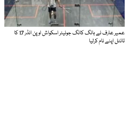
عمیر عارف نے ہانگ کانگ جونیئر اسکواش اوپن انڈر 17 کا
ٹائٹل اپنے نام کرلیا