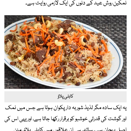
نمکین روش عید کے دنوں کی ایک لازمی روایت ہے۔
کابلی پلاؤ
یہ ایک سادہ مگر لذیذ شوربہ دار پکوان ہوتا ہے جس میں نمک
اور گوشت کی قدرتی خوشبو کو برقرار رکھا جاتا ہے، اور یہی اس کی
اصل پہچان ہے۔ ساتھ ہی ان علاقوں میں کابلی پلاؤ، مٹن