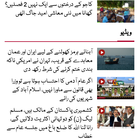
کاجو کے درختوں سے ایک نہیں 2 فصلیں؟
گھانا میں نئی معاشی امید جاگ اٹھی
ویڈیو
آبنائے ہرمز کھولنے کے لیے ایران اور عمان
معاہدے کے قریب، تہران نے امریکی ناکہ
بندی ختم کرنے کی شرط رکھ دی
اگر عام آدمی کا احتساب ہوتا ہے تو وزرا
بھی قانون سے ماورا نہیں، اسلام آباد کے
شہریوں کی رائے
کشمیری پاکستان کے مالک ہیں، مسلم
لیگ (ن) کو دو تہائی اکثریت دلائیں گے،
رانا ثنا اللہ کا ضلع باغ میں جلسہ عام سے
خطاب