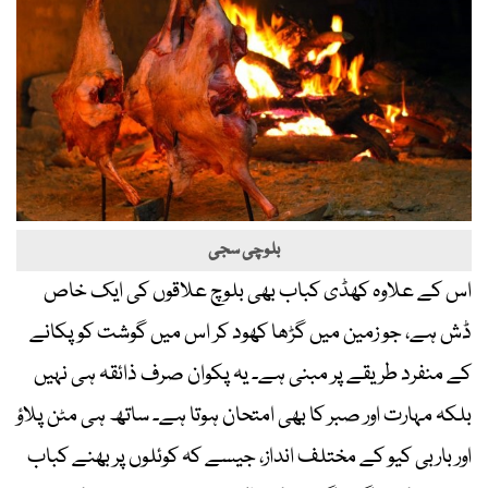
بلوچی سجی
اس کے علاوہ کھڈی کباب بھی بلوچ علاقوں کی ایک خاص
ڈش ہے، جو زمین میں گڑھا کھود کر اس میں گوشت کو پکانے
کے منفرد طریقے پر مبنی ہے۔ یہ پکوان صرف ذائقہ ہی نہیں
بلکہ مہارت اور صبر کا بھی امتحان ہوتا ہے۔ ساتھ ہی مٹن پلاؤ
اور باربی کیو کے مختلف انداز، جیسے کہ کوئلوں پر بھنے کباب