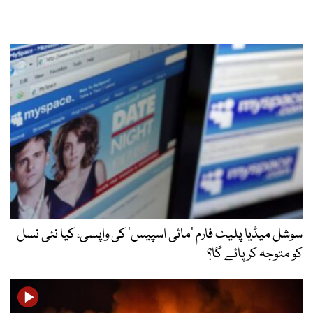
سوشل میڈیا پلیٹ فارم ‘مائی اسپیس’ کی واپسی، کیا نئی نسل
کو متوجہ کر پائے گا؟