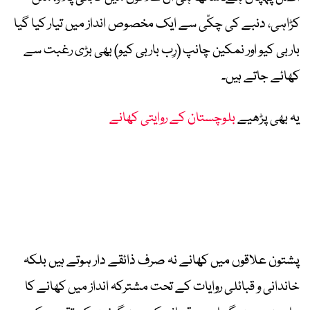
کڑاہی، دنبے کی چکّی سے ایک مخصوص انداز میں تیار کیا گیا
باربی کیو اور نمکین چانپ (رِب باربی کیو) بھی بڑی رغبت سے
کھائے جاتے ہیں۔
یہ بھی پڑھیے
بلوچستان کے روایتی کھانے
پشتون علاقوں میں کھانے نہ صرف ذائقے دار ہوتے ہیں بلکہ
خاندانی و قبائلی روایات کے تحت مشترکہ انداز میں کھانے کا