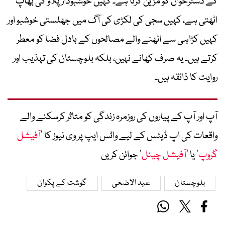
کے دسترخوان کو مزین کرتا ہے۔ کہیں خوشبودار پلاؤ کی بھاپ
اٹھتی ہے، کہیں سجی کی لکڑی کی آگ میں جھلستی خوشبو اور
کہیں کڑاہی سے اٹھنے والے مصالحوں کے بادل فضا کو معطر
کرتے ہیں۔ یہ صرف کھانے نہیں، بلکہ بلوچستان کی تہذیب اور
روایت کا ذائقہ ہیں۔
آپ اور آپ کے پیاروں کی روزمرہ زندگی کو متاثر کرسکنے والے
واقعات کی اپ ڈیٹس کے لیے واٹس ایپ پر وی نیوز کا ’
آفیشل
گروپ
‘ یا ’
آفیشل چینل
‘ جوائن کریں
بلوچستان
عید الاضحی
گوشت کے پکوان