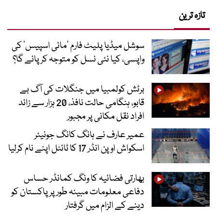
تازہ ترین
سوشل میڈیا پلیٹ فارم ‘مائی اسپیس’ کی
واپسی، کیا نئی نسل کو متوجہ کر پائے گا؟
برٹش کولمبیا میں جنگلات کی آگ بے
قابو، ہنگامی حالت نافذ، 20 ہزار سے زائد
افراد نقل مکانی پر مجبور
عمیر عارف نے ہانگ کانگ جونیئر
اسکواش اوپن انڈر 17 کا ٹائٹل اپنے نام کرلیا
بھارتی فضائیہ کا ونگ کمانڈر حساس
دفاعی معلومات مبینہ طور پر پاکستان کو
دینے کے الزام میں گرفتار