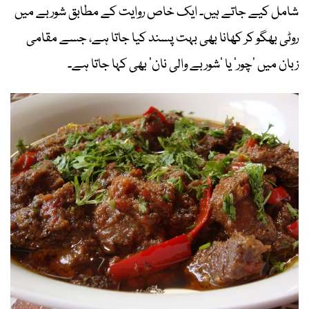
شامل کیے جاتے ہیں۔ ایک خاص روایت کے مطابق شوربے میں
روٹی بھگو کر کھانا بھی بہت پسند کیا جاتا ہے، جسے مقامی
زبان میں ’چور‘ یا ’شوربے والی نان‘ بھی کہا جاتا ہے۔