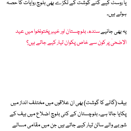
یا روسٹ کیے گئے گوشت کے ٹکڑے بھی بلوچ روایات کا حصہ
ہوتے ہیں۔
یہ بھی جانیے
سندھ، بلوچستان اور خیبرپختونخوا میں عید
الاضحیٰ پر کون سے خاص پکوان تیار کیے جاتے ہیں؟
بیف (گائے کا گوشت) بھی ان علاقوں میں مختلف انداز میں
پکایا جاتا ہے۔ بلوچستان کے کئی بلوچ اضلاع میں بیف کے
شوربے والے سالن تیار کیے جاتے ہیں جن میں مقامی مسالے