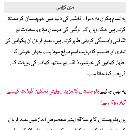
مٹن کڑاہی
یہ تمام پکوان نہ صرف ذائقے کی دنیا میں بلوچستان کو ممتاز
کرتے ہیں بلکہ وہاں کے لوگوں کی مہمان نوازی، سخاوت اور
ثقافتی وابستگی کو بھی ظاہر کرتے ہیں۔ عیدِ قربان ان پکوانوں کی
تیاری اور تقسیم کا نہایت اہم موقع ہوتا ہے، جہاں خوشی کا
اظہار کھانوں کی خوشبو، ذائقے اور ساتھ کھانے کی روایات کے
ذریعے کیا جاتا ہے۔
یہ بھی جانیے
بلوچستان کا مزیدار روایتی نمکین گوشت کیسے
تیار ہوتا ہے؟
یوں بلوچستان کا ہر علاقہ اپنے مخصوص انداز میں عید قربان