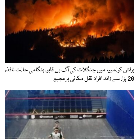
برٹش کولمبیا میں جنگلات کی آگ بے قابو، ہنگامی حالت نافذ،
20 ہزار سے زائد افراد نقل مکانی پر مجبور