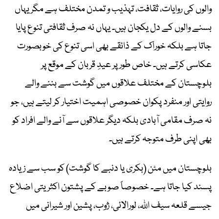
والوں کی روایات، ثقافت، تہذیب و تمدن مختلف ہے مگر یہاں
بسنے والوں کے دل یکجان ہیں۔ یہاں نہ صرف ثقافتی تنوع پایا
جاتا ہے بلکہ خوراک کے ذائقے بھی اسی تنوع کی خوبصورت
عکاسی کرتے ہیں۔ خاص طور پر عیدِ قربان کے موقع پر
بلوچستان کے مختلف علاقوں میں گوشت سے بننے والے
روایتی اور منفرد پکوان خصوصی اہمیت اختیار کر لیتے ہیں، جو
نہ صرف مقامی آبادی بلکہ دیگر علاقوں سے آنے والے افراد کو
بھی اپنی طرف متوجہ کرتے ہیں۔
بلوچستان میں مٹن (بکری یا دنبے کا گوشت) کو سب سے زیادہ
پسند کیا جاتا ہے۔ خصوصاً صوبے کے پشتون اکثریتی اضلاع
جیسے قلعہ سیف اللہ، لورالائی، ژوب، پشین اور شیرانی میں