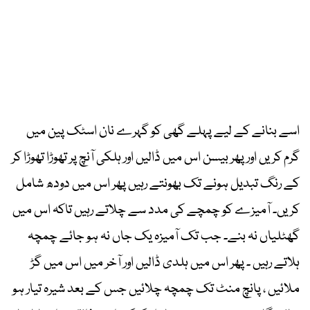
اسے بنانے کے لیے پہلے گھی کو گہرے نان اسٹک پین میں
گرم کریں اور پھر بیسن اس میں ڈالیں اور ہلکی آنچ پر تھوڑا تھوڑا کر
کے رنگ تبدیل ہونے تک بھونتے رہیں پھر اس میں دودھ شامل
کریں۔ آمیزے کو چمچے کی مدد سے چلاتے رہیں تاکہ اس میں
گھٹلیاں نہ بنے۔ جب تک آمیزہ یک جاں نہ ہو جائے چمچہ
ہلاتے رہیں ۔ پھر اس میں ہلدی ڈالیں اور آخر میں اس میں گڑ
ملائیں ، پانچ منٹ تک چمچہ چلائیں جس کے بعد شیرہ تیار ہو