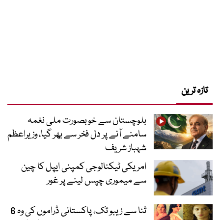
تازہ ترین
بلوچستان سے خوبصورت ملی نغمہ
سامنے آنے پر دل فخر سے بھر گیا، وزیراعظم
شہباز شریف
امریکی ٹیکنالوجی کمپنی ایپل کا چین
سے میموری چپس لینے پر غور
ثنا سے زیبو تک، پاکستانی ڈراموں کی وہ 6