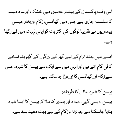
اس وقت پاکستان کے بیشتر حصوں میں خشک اور سرد موسم
کا سلسلہ جاری ہے جس میں کھانسی، زکام اور بخار جیسی
بیماریوں نے تقریبا لوگوں کی اکثریت کو اپنی لپیٹ میں لے رکھا
ہے۔
ایسے میں جلد آرام کے لیے گھر کے بزرگوں کے گھریلو نسخے
کافی کام آتے ہیں اور انہی میں سے ایک ہے بیسن کا شیرہ، جس
سے زکام اور کھانسی کا زور توڑا جاسکتا ہے۔
بیسن کا شیرہ بنانے کا طریقہ:
بیسن، دیسی گھی، دودھ اور ہلدی کو ملا کر بیسن کا ایسا شیرہ
بنایا جاسکتا ہے جو نزلہ و زکام کے لیے بہت مفید ہوتاہے۔