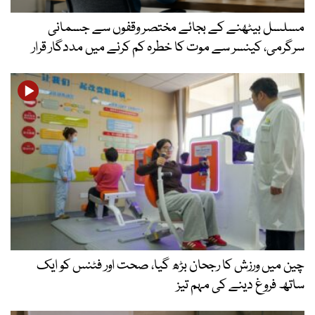
مسلسل بیٹھنے کے بجائے مختصر وقفوں سے جسمانی
سرگرمی، کینسر سے موت کا خطرہ کم کرنے میں مددگار قرار
چین میں ورزش کا رجحان بڑھ گیا، صحت اور فٹنس کو ایک
ساتھ فروغ دینے کی مہم تیز