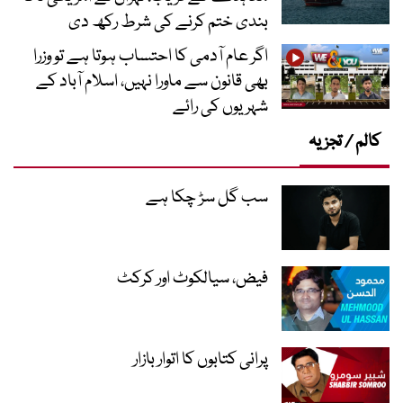
بندی ختم کرنے کی شرط رکھ دی
اگر عام آدمی کا احتساب ہوتا ہے تو وزرا
بھی قانون سے ماورا نہیں، اسلام آباد کے
شہریوں کی رائے
کالم / تجزیہ
سب گل سڑ چکا ہے
فیض، سیالکوٹ اور کرکٹ
پرانی کتابوں کا اتوار بازار