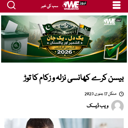
سب کی خبر
بیسن کرے کھانسی نزلہ و زکام کا توڑ
منگل 17 جنوری 2023
ویب ڈیسک