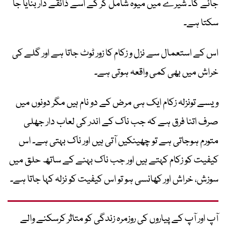
جائے گا۔ شیرے میں میوہ شامل کر کے اسے ذائقے دار بنایا جا
سکتا ہے۔
اس کے استعمال سے نزل و زکام کا زور ٹوٹ جاتا ہے اور گلے کی
خراش میں بھی کمی واقعہ ہوتی ہے۔
ویسے تونزلہ زکام ایک ہی مرض کے دو نام ہیں مگر دونوں میں
صرف اتنا فرق ہے کہ جب ناک کے اندر کی لعاب دار جھلی
متورم ہوجاتی ہے تو چھینکیں آتی ہیں اور ناک بہتی ہے۔ اس
کیفیت کو زکام کہتے ہیں اور جب ناک بہنے کے ساتھ حلق میں
سوزش، خراش اور کھانسی ہو تو اس کیفیت کو نزلہ کہا جاتا ہے۔
آپ اور آپ کے پیاروں کی روزمرہ زندگی کو متاثر کرسکنے والے