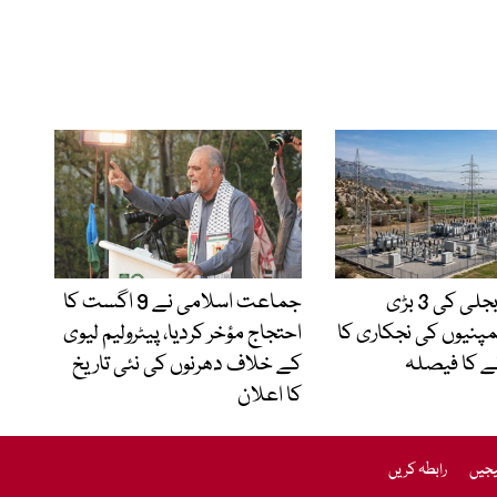
حکومت کا بجلی کی 3 بڑی
جماعت اسلامی نے 9 اگست کا
مپنیوں کی نجکاری کا
احتجاج مؤخر کردیا، پیٹرولیم لیوی
ے کا فیصلہ
کے خلاف دھرنوں کی نئی تاریخ
کا اعلان
یجیں
رابطہ کریں