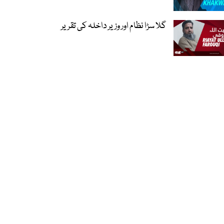
گلا سڑا نظام اور وزیر داخلہ کی تقریر