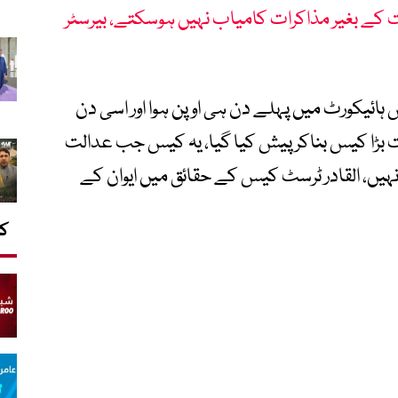
 کے بغیر مذاکرات کامیاب نہیں ہوسکتے، بیرسٹر
 ہائیکورٹ میں پہلے دن ہی اوپن ہوا اور اسی دن
 بڑا کیس بناکر پیش کیا گیا، یہ کیس جب عدالت
ی نہیں، القادر ٹرسٹ کیس کے حقائق میں ایوان کے
کا