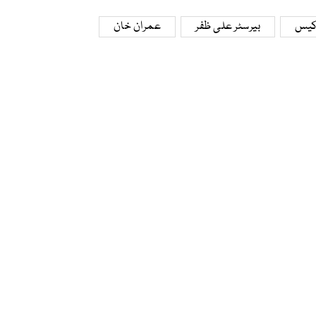
 کیس
بیرسٹر علی ظفر
عمران خان