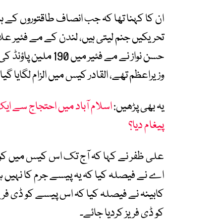
ان کا کہنا تھا کہ جب انصاف طاقتوروں کے ہات
تحریکیں جنم لیتی ہیں، لندن کے مے فئیر ع
حسن نواز نے مے فئیر
وزیراعظم تھے، القادر کیس میں الزام لگایا گیا ہے 190 ملین پاؤنڈ جرم کے پی
یہ بھی پڑھیں:
اسلام آباد میں احتجاج سے ایک
پیغام دیا؟
علی ظفر نے کہا کہ آج تک اس کیس میں کوئی
اے نے فیصلہ کیا کہ یہ پیسے جرم کا نہیں 
کابینہ نے فیصلہ کیا کہ اس پیسے کو ڈی فری
کو ڈی فریز کردیا جائے۔