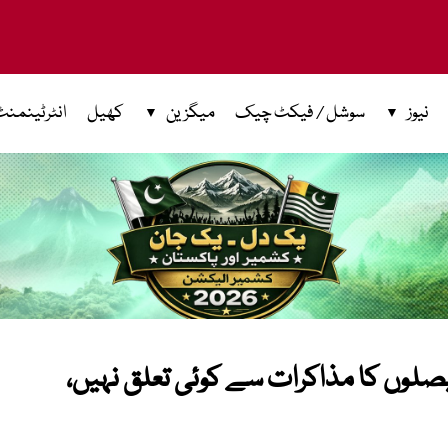
نیوز
سوشل / فیکٹ چیک
میگزین
کھیل
انٹرٹینمنٹ
لوں کا مذاکرات سے کوئی تعلق نہیں،