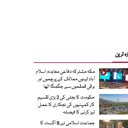
زہ ترین
مکہ مشترکہ دفاعی معاہدہ: اسلام
آباد تینوں ممالک کے پرچموں اور
برقی قمقموں سے جگمگا اٹھا
حکومت کا بجلی کی 3 بڑی تقسیم
کار کمپنیوں کی نجکاری کا عمل
تیز کرنے کا فیصلہ
جماعت اسلامی نے 9 اگست کا