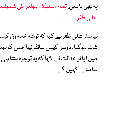
یہ بھی پڑھیں:
تمام اسٹیک ہولڈر کی شمولیت
علی ظفر
بیرسٹر علی ظفر نے کہا کہ توشہ خانہ ون کیس
شٹ ہوگیا، دوسرا کیس سائفر تھا جس کو بہت
میں آیا تو عدالت نے کہا کہ یہ تو جرم بنتا ہ
سامنے رکھیں گے۔