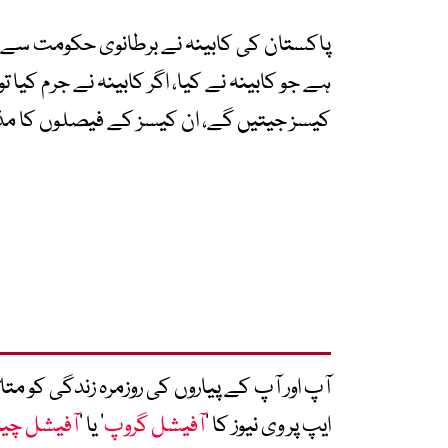
پاکستان کی کابینہ نے برطانوی حکومت سے کہ
ہے جو کابینہ نے کیا، اگر کابینہ نے جرم کیا
کیسز جیتیں گے، ان کیسز کے فیصلوں کا مذ
آپ اور آپ کے پیاروں کی روزمرہ زندگی کو 
ایپ پر وی نیوز کا ’
آفیشل گروپ
‘ یا ’
آفیشل چی