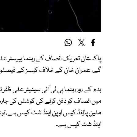
پاکستان تحریک انصاف کے رہنما بیرسٹر علی
گے، عمران خان کے خلاف کیسز کے فیصلوں 
بدھ کے رور رہنما پی ٹی آئی سینیٹر علی ظف
ملین پاؤنڈ کیس اوپن اینڈ شٹ کیس ہے، تو
اینڈ شٹ کیس ہے۔