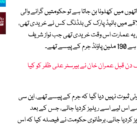
ھوں میں کھلونا بن جاتا ہے تو حکومتیں گرانے والی
لاقے میں ہائیڈ پارک کی بلڈنگ کس نے خریدی تھی،
 میں 190 ملین پاؤنڈ کی یہ عمارت اس وقت خریدی تھی جب نواز شریف
سے تھے۔
 دن قبل عمران خان نے بیرسٹر علی ظفر کو کیا
 ثبوت نہیں دیا گیا کہ جرم کے پیسے تھے، این سی
ہے اس لیے اسے ریلیز کردیا جائے، جس کے بعد
ز کردیا جائے، برطانوی حکومت نے فیصلہ کیا کہ اس