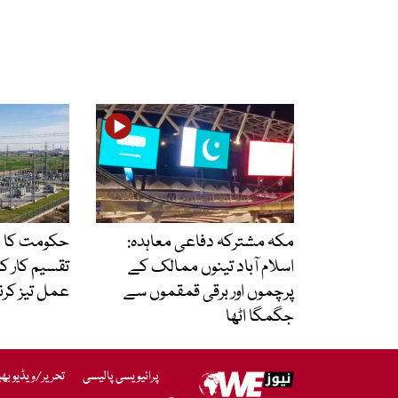
مکہ مشترکہ دفاعی معاہدہ:
اسلام آباد تینوں ممالک کے
تقسیم کار ک
پرچموں اور برقی قمقموں سے
عمل تیز کرن
جگمگا اٹھا
پرائیویسی پالیسی
تحریر/ویڈیو بھ