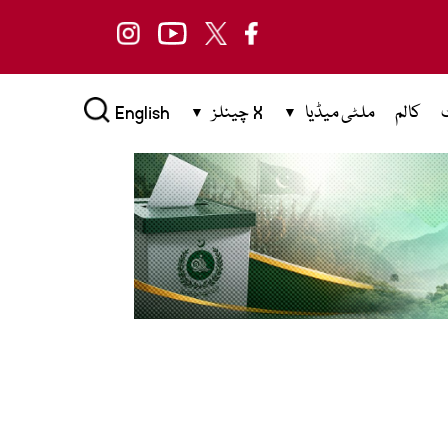
کالم
ملٹی میڈیا
X چینلز
English