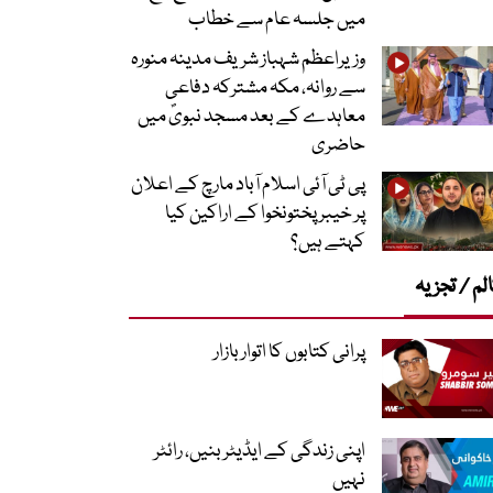
میں جلسہ عام سے خطاب
وزیراعظم شہباز شریف مدینہ منورہ
سے روانہ، مکہ مشترکہ دفاعی
معاہدے کے بعد مسجد نبویؐ میں
حاضری
پی ٹی آئی اسلام آباد مارچ کے اعلان
پر خیبر پختونخوا کے اراکین کیا
کہتے ہیں؟
لم / تجزیہ
پرانی کتابوں کا اتوار بازار
اپنی زندگی کے ایڈیٹر بنیں، رائٹر
نہیں