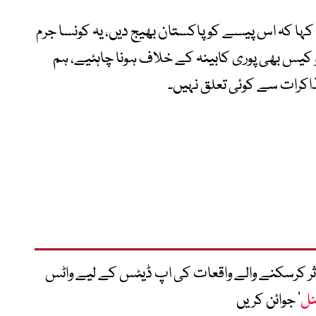
ا کہ اس پیسے کو پاکستان بھیج دیں، یہ کونسا جرم
 تو کیس بھی پوری کابینہ کے خلاف ہونا چاہئیے، ہم
اکرات سے کوئی تعلق نہیں۔
متاثر کرسکنے والے واقعات کی اپ ڈیٹس کے لیے واٹس
نل
‘ جوائن کریں