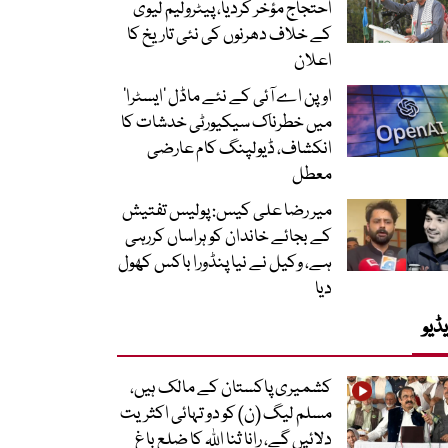
احتجاج مؤخر کردیا، پیٹرولیم لیوی
کے خلاف دھرنوں کی نئی تاریخ کا
اعلان
اوپن اے آئی کے نئے ماڈل ’ایسٹرا‘
میں خطرناک سیکیورٹی خدشات کا
انکشاف، ڈیولپنگ کام عارضی
معطل
میر رضا علی کیس: پولیس تفتیش
کے بجائے خاندان کو ہراساں کررہی
ہے، وکیل نے نیا پنڈورا باکس کھول
دیا
ڈیو
کشمیری پاکستان کے مالک ہیں،
مسلم لیگ (ن) کو دو تہائی اکثریت
دلائیں گے، رانا ثنا اللہ کا ضلع باغ