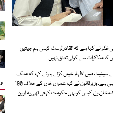
 ظفر نے کہا ہے کہ القادر ٹرسٹ کیس ہم جیتیں
کا مذاکرات سے کوئی تعلق نہیں۔
ر نے سینیٹ میں اظہار خیال کرتے ہوئے کہا کہ ملک
وی
میں انصاف کو دفن کرنے کی کوشش کی جارہی ہے، وزیرقانون نے کہا عمران خان کے خلاف 190
شہ خان ون کیس کو بھی حکومت کہتی تھی یہ اوپن