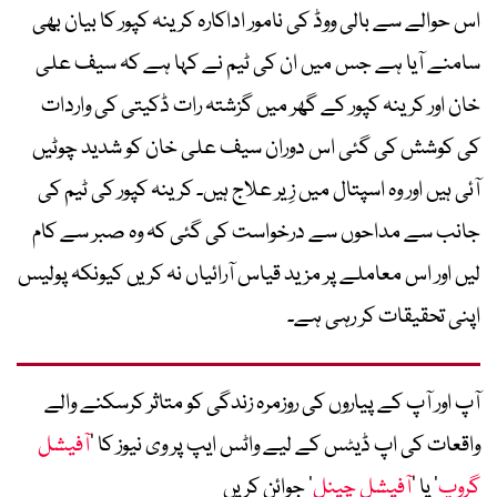
اس حوالے سے بالی ووڈ کی نامور اداکارہ کرینہ کپور کا بیان بھی
سامنے آیا ہے جس میں ان کی ٹیم نے کہا ہے کہ سیف علی
خان اور کرینہ کپور کے گھر میں گزشتہ رات ڈکیتی کی واردات
کی کوشش کی گئی اس دوران سیف علی خان کو شدید چوٹیں
آئی ہیں اور وہ اسپتال میں زِیر علاج ہیں۔ کرینہ کپور کی ٹیم کی
جانب سے مداحوں سے درخواست کی گئی کہ وہ صبر سے کام
لیں اور اس معاملے پر مزید قیاس آرائیاں نہ کریں کیونکہ پولیس
اپنی تحقیقات کر رہی ہے۔
آپ اور آپ کے پیاروں کی روزمرہ زندگی کو متاثر کرسکنے والے
واقعات کی اپ ڈیٹس کے لیے واٹس ایپ پر وی نیوز کا ’
آفیشل
گروپ
‘ یا ’
آفیشل چینل
‘ جوائن کریں