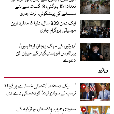
تعداد 151 ہوگئی، 8 اگست سے نئے
سلسلے کی پیشگوئی، الرٹ جاری
ایک دھن 639 سال، دنیا کا منفرد ترین
موسیقی پروگرام جاری
‘بھوتوں کی مہک پہچان لیتا ہوں’،
پیرانارمل انویسٹیگیٹر کے حیران کن
دعوے
ویڈیو
’۔۔۔ ایک دستخط‘: تجارتی خسارے پر ڈونلڈ
ٹرمپ نے سوئٹزر لینڈ کو دھمکی دے دی
سعودی عرب، پاکستان اور ترکیہ کے