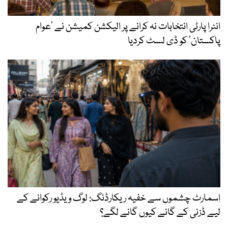
انٹرا پارٹی انتخابات نہ کرانے پر الیکشن کمیشن نے ’عوام
پاکستان‘ کو ڈی لسٹ کردیا
اسمارٹ چشموں سے خفیہ ریکارڈنگ: لوگ ویڈیو رکوانے کے
لیے ڈزنی کے گانے کیوں گانے لگے؟