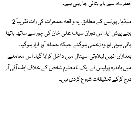
خطرے سے باہر بتائی جا رہی ہے۔
میڈیا رپورٹس کے مطابق، یہ واقعہ جمعرات کی رات تقریباً 2
بجے پیش آیا، اس دوران سیف علی خان کی چور سے ساتھ ہاتھا
پائی ہوئی اور وہ زخمی ہوگئے جبکہ حملہ آور فرار ہوگیا۔
بعدازاں انہیں لیلاوتی اسپتال میں داخل کرایا گیا۔ اس معاملے
میں باندرہ پولیس نے ایک نامعلوم شخص کے خلاف ایف آئی آر
درج کرکے تحقیقات شروع کردی ہیں۔