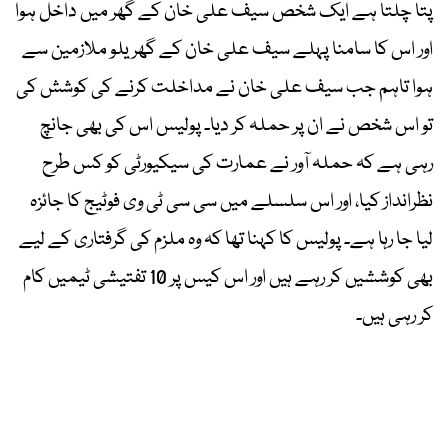
پتا چلتا ہے ایک شخص سیف علی خان کے گھر میں داخل ہوا
اور اس کا سامنا پہلے سیف علی خان کے گھریلو ملازمین سے
ہوا تاہم جب سیف علی خان نے مداخلت کرنے کی کوشش کی
تو اس شخص نے ان پر حملہ کر دیا۔ پولیس اس کی بھی جانچ
رہی ہے کہ حملہ آور نے عمارت کی سیکیورٹی کو کس طرح
نظرانداز کیا، اور اس سلسلے میں سی سی ٹی وی فوٹیج کا جائزہ
لیا جا رہا ہے۔ پولیس کا کہنا تھا کہ وہ ملزم کی گرفتاری کے لیے
بھی کوششیں کر رہے ہیں اور اس کیس پر 10 تفتیشی ٹیمیں کام
کر رہی ہیں۔