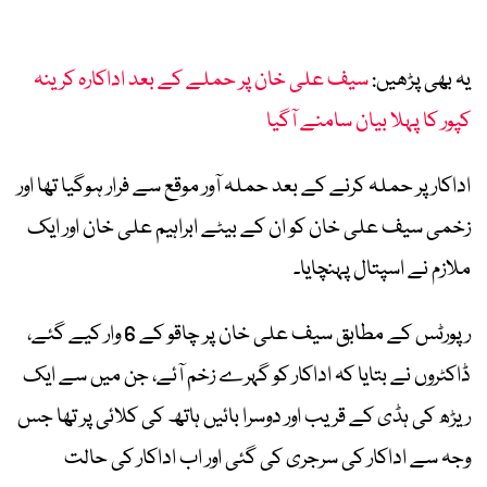
یہ بھی پڑھیں:
سیف علی خان پر حملے کے بعد اداکارہ کرینہ
کپور کا پہلا بیان سامنے آگیا
اداکار پر حملہ کرنے کے بعد حملہ آور موقع سے فرار ہوگیا تھا اور
زخمی سیف علی خان کو ان کے بیٹے ابراہیم علی خان اور ایک
ملازم نے اسپتال پہنچایا۔
رپورٹس کے مطابق سیف علی خان پر چاقو کے 6 وار کیے گئے،
ڈاکٹروں نے بتایا کہ اداکار کو گہرے زخم آئے، جن میں سے ایک
ریڑھ کی ہڈی کے قریب اور دوسرا بائیں ہاتھ کی کلائی پر تھا جس
وجہ سے اداکار کی سرجری کی گئی اور اب اداکار کی حالت