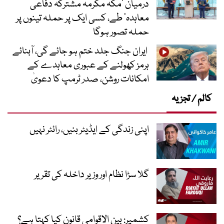
درمیان ’مکہ مکرمہ مشترکہ دفاعی
معاہدہ‘ طے، کسی ایک پر حملہ تینوں پر
حملہ تصور ہوگا
ایران جنگ جلد ختم ہو جائے گی، آبنائے
ہرمز کھولنے کے عبوری معاہدے کے
امکانات روشن، صدر ٹرمپ کا دعویٰ
کالم / تجزیہ
اپنی زندگی کے ایڈیٹر بنیں، رائٹر نہیں
گلا سڑا نظام اور وزیر داخلہ کی تقریر
کشمیر: بین الاقوامی قانون کیا کہتا ہے؟