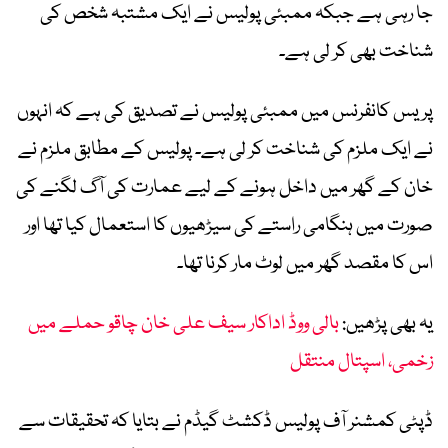
جا رہی ہے جبکہ ممبئی پولیس نے ایک مشتبہ شخص کی
شناخت بھی کر لی ہے۔
پریس کانفرنس میں ممبئی پولیس نے تصدیق کی ہے کہ انہوں
نے ایک ملزم کی شناخت کر لی ہے۔ پولیس کے مطابق ملزم نے
خان کے گھر میں داخل ہونے کے لیے عمارت کی آگ لگنے کی
صورت میں ہنگامی راستے کی سیڑھیوں کا استعمال کیا تھا اور
اس کا مقصد گھر میں لوٹ مار کرنا تھا۔
یہ بھی پڑھیں:
بالی ووڈ اداکار سیف علی خان چاقو حملے میں
زخمی، اسپتال منتقل
ڈپٹی کمشنر آف پولیس ڈکشٹ گیڈم نے بتایا کہ تحقیقات سے