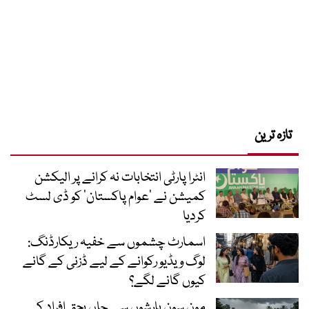
تازہ ترین
انٹرا پارٹی انتخابات نہ کرانے پر الیکشن
کمیشن نے ’عوام پاکستان‘ کو ڈی لسٹ
کردیا
اسمارٹ چشموں سے خفیہ ریکارڈنگ:
لوگ ویڈیو رکوانے کے لیے ڈزنی کے گانے
کیوں گانے لگے؟
مون سون بارشوں سے جاں بحق افراد کی