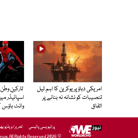
امریکی دباؤ پر یوکرین کا اہم تیل
تارکینِ وطن
تنصیبات کو نشانہ نہ بنانے پر
اسپائیڈر می
اتفاق
وائٹ ہاؤس کو
پرائیویسی پالیسی
تحریر/ویڈیو بھ
© 2026 WE News. All Rights Reserved