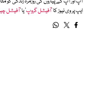
آپ اور آپ کے پیاروں کی روزمرہ زندگی کو 
ایپ پر وی نیوز کا ’
آفیشل گروپ
‘ یا ’
آفیشل چی