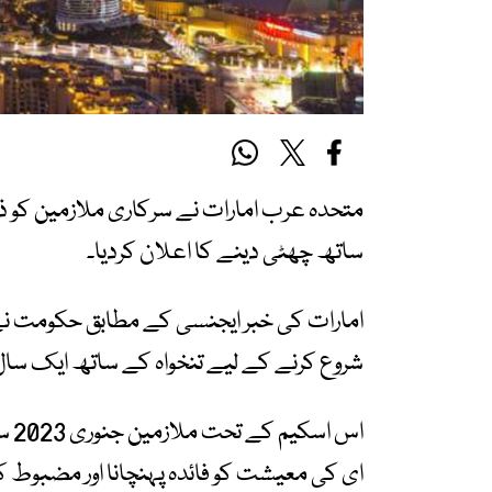
متحدہ عرب امارات نے سرکاری ملازمین کو ذا
ساتھ چھٹی دینے کا اعلان کردیا۔
امارات کی خبر ایجنسی کے مطابق حکومت نے و
شروع کرنے کے لیے تنخواہ کے ساتھ ایک سال
اس 
ای کی معیشت کو فائدہ پہنچانا اور مضبوط ک