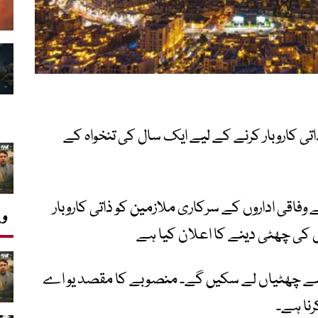
تی کاروبار کرنے کے لیے ایک سال کی تنخواہ کے
فاقی اداروں کے سرکاری ملازمین کو ذاتی کاروبار
وی
 کی چھٹی دینے کا اعلان کیا ہے
اسکیم کے تحت ملازمین جنوری 2023 سے چھٹیاں لے سکیں گے۔ منصوبے کا مقصد یو اے
رنا ہے۔