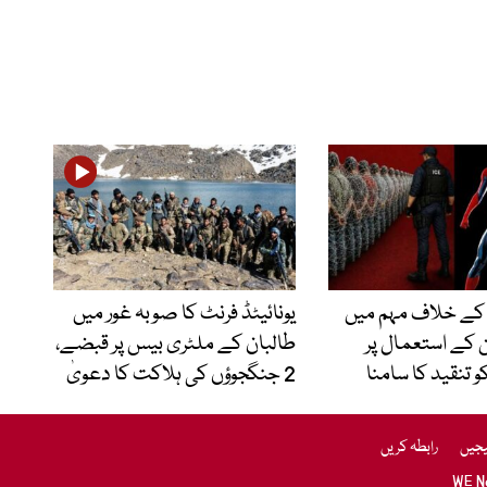
 کے خلاف مہم میں
یونائیٹڈ فرنٹ کا صوبہ غور میں
ن کے استعمال پر
طالبان کے ملٹری بیس پر قبضے،
 تنقید کا سامنا
2 جنگجوؤں کی ہلاکت کا دعویٰ
یجیں
رابطہ کریں