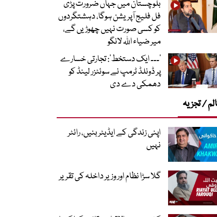
بلوچستان میں جہاں ضرورت پڑی
فل فلیج آپریشن ہوگا، دہشتگردوں
کو کسی صورت نہیں چھوڑیں گے،
میر ضیاء اللہ لانگو
’۔۔۔ ایک دستخط‘: تجارتی خسارے
پر ڈونلڈ ٹرمپ نے سوئٹزر لینڈ کو
دھمکی دے دی
لم / تجزیہ
اپنی زندگی کے ایڈیٹر بنیں، رائٹر
نہیں
گلا سڑا نظام اور وزیر داخلہ کی تقریر