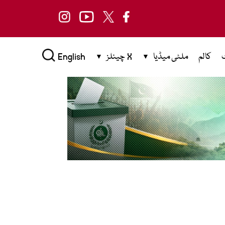
کالم
ملٹی میڈیا
X چینلز
English