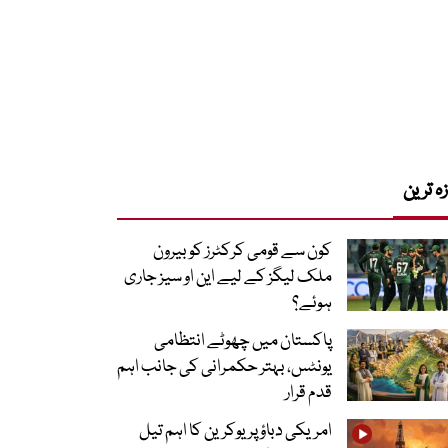
زہ ترین
کون سے قومی کرکٹرز کو بیرون
ملک لیگز کے لیے این او سیز جاری
ہوئے؟
پاکستان میں چھوٹے انتظامی
یونٹس، بہتر حکمرانی کی جانب اہم
قدم قرار
امریکی دباؤ پر یوکرین کا اہم تیل