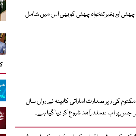
چھٹی اور بغیر تنخواہ چھٹی کو بھی اس میں شامل
کا
کتوم کی زیر صدارت اماراتی کابینہ نے رواں سال
جس پر اب عملدرآمد شروع کر دیا گیا ہے۔