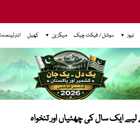
نیوز
سوشل / فیکٹ چیک
میگزین
کھیل
انٹرٹینمنٹ
 لیے ایک سال کی چھٹیاں اور تنخواہ