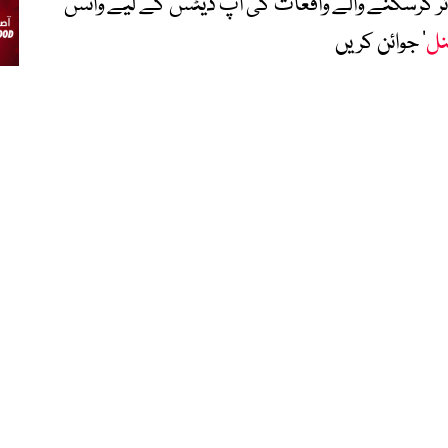
متاثر کرسکنے والے واقعات کی اپ ڈیٹس کے لیے واٹس
نل
‘ جوائن کریں