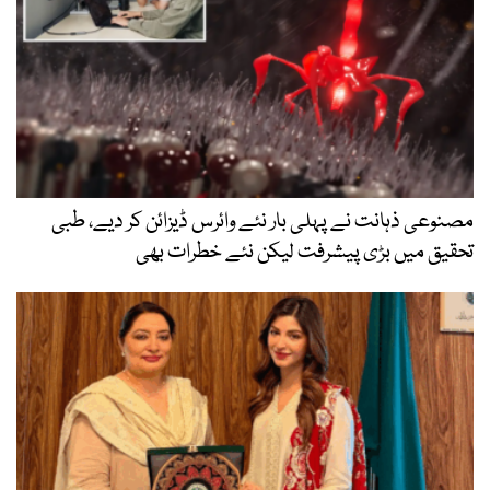
مصنوعی ذہانت نے پہلی بار نئے وائرس ڈیزائن کر دیے، طبی
تحقیق میں بڑی پیشرفت لیکن نئے خطرات بھی