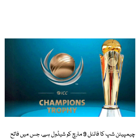
چیمپیئن شپ کا فائنل 9 مارچ کو شیڈول ہے، جس میں فاتح