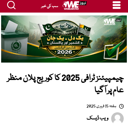
سب کی خبر
چیمپیئنز ٹرافی 2025 کا کوریج پلان منظر
عام پر آگیا
ہفتہ 15 فروری 2025
ویب ڈیسک