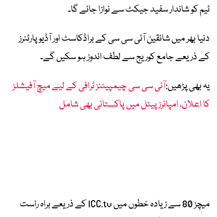
ٹیم کو شاندار سفید جیکٹ سے نوازا جائے گا۔
دنیا بھر میں شائقین آئی سی سی کے براڈکاسٹ اور آڈیو پارٹنرز
کے ذریعے جامع کوریج سے لطف اندوز ہو سکیں گے۔
یہ بھی پڑھیں:
آئی سی سی چیمپیئنز ٹرافی کے لیے میچ آفیشلز
کا اعلان، امپائرز پینل میں پاکستانی بھی شامل
میچز 80 سے زیادہ خطوں میں ICC.tv کے ذریعے براہ راست