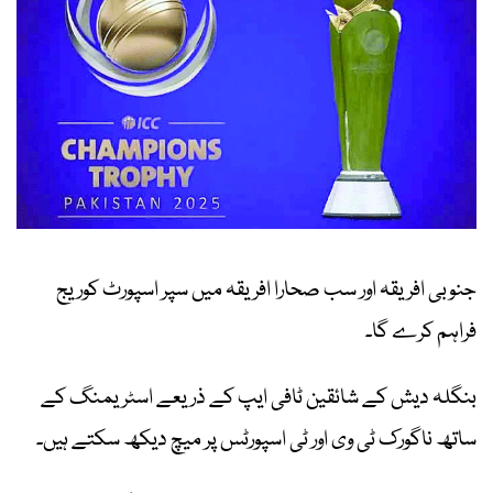
جنوبی افریقہ اور سب صحارا افریقہ میں سپر اسپورٹ کوریج
فراہم کرے گا۔
بنگلہ دیش کے شائقین ٹافی ایپ کے ذریعے اسٹریمنگ کے
ساتھ ناگورک ٹی وی اور ٹی اسپورٹس پر میچ دیکھ سکتے ہیں۔