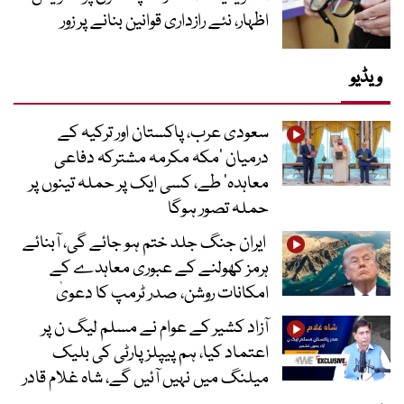
اظہار، نئے رازداری قوانین بنانے پر زور
ویڈیو
سعودی عرب، پاکستان اور ترکیہ کے
درمیان ’مکہ مکرمہ مشترکہ دفاعی
معاہدہ‘ طے، کسی ایک پر حملہ تینوں پر
حملہ تصور ہوگا
ایران جنگ جلد ختم ہو جائے گی، آبنائے
ہرمز کھولنے کے عبوری معاہدے کے
امکانات روشن، صدر ٹرمپ کا دعویٰ
آزاد کشیر کے عوام نے مسلم لیگ ن پر
اعتماد کیا، ہم پیپلز پارٹی کی بلیک
میلنگ میں نہیں آئیں گے، شاہ غلام قادر