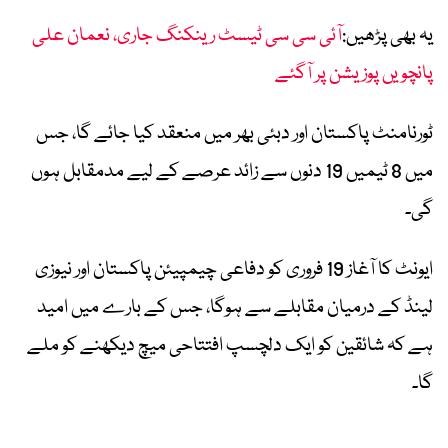
یہ بھی پڑھیں:
آئی سی سی ٹیسٹ رینکنگ جاری، نعمان علی
پانچویں پوزیشن پر آگئے
ٹورنامنٹ پاکستان اور دبئی بھر میں منعقد کیا جائے گا، جس
میں 8 ٹیمیں 19 دنوں سے زائد عرصے کے لیے مدمقابل ہوں
گی۔
ایونٹ کا آغاز 19 فروری کو دفاعی چیمپیئن پاکستان اور نیوزی
لینڈ کے درمیان مقابلے سے ہوگا، جس کے بارے میں امید
ہے کہ شائقین کو ایک دلچسپ افتتاحی میچ دیکھنے کو ملے
گا۔