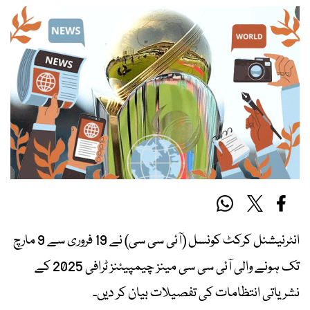
انٹرنیشنل کرکٹ کونسل (آئی سی سی) نے 19 فروری سے 9 مارچ
تک ہونے والی آئی سی سی مینز چیمپیئنز ٹرافی 2025 کے
نشریاتی انتظامات کی تفصیلات بیان کر دیں۔