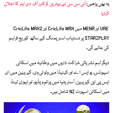
یہ بھی پڑھیں:
آئی سی سی نے بہترین کرکٹرز آف دی ایئر کا اعلان
کردیا
UAE اور MENA میں CricLife MAX اور CricLife MAX2
STARZPLAY پر دستیاب اسٹریمنگ کے ساتھ کوریج فراہم
کی جائے گی۔
دیگر اہم نشریاتی شراکت داروں میں برطانیہ میں اسکائی
اسپورٹس، یو ایس اے اور کینیڈا میں ولو ٹی وی، کیریبین میں ای
ایس پی این کیریبین، آسٹریلیا میں پرائم ویڈیو، اور نیوزی لینڈ
میں اسکائی اسپورٹ NZ شامل ہیں۔