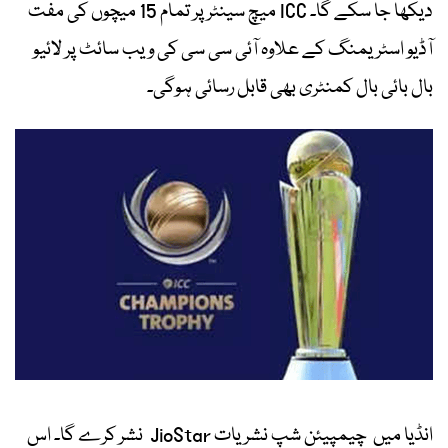
دیکھا جا سکے گا۔ ICC میچ سینٹر پر تمام 15 میچوں کی مفت
آڈیو اسٹریمنگ کے علاوہ آئی سی سی کی ویب سائٹ پر لائیو
بال بائی بال کمنٹری بھی قابل رسائی ہوگی۔
انڈیا میں چیمپیئن شپ نشریات JioStar نشر کرے گا۔ اس