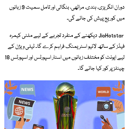
دوران انگریزی، ہندی، مراٹھی، بنگالی اور تامل سمیت 9 زبانوں
میں کوریج پیش کی جائے گی۔
JioHotstar دیکھنے کے منفرد تجربے کے لیے ملٹی کیمرہ
فیڈز کے ساتھ لائیو اسٹریمنگ فراہم کرے گا۔ ٹیلی ویژن کے
لیے ایونٹ کو مختلف زبانوں میں اسٹار اسپورٹس اور اسپورٹس 18
چینلز پر کور کیا جائے گا۔