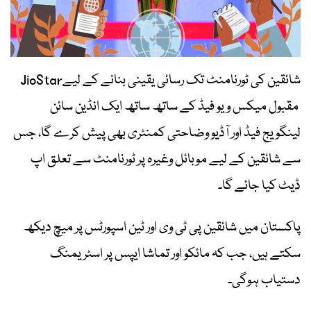
شائقین کی ٹورنامنٹ تک رسائی یقینی بنانے کے لیےJioStar
مقبول میکس ویو فیڈ کے ساتھ ساتھ ایک انڈین سائن
لینگویج فیڈ اور آڈیو وضاحتی کمنٹری بھی پیش کرے گا، جس
سے شائقین کے لیے موبائل وغیرہ پر ٹورنامنٹ سے تعلق اپ
ڈیٹ کیا جائے گا۔
پاکستان میں شائقین پی ٹی وی اور ٹین اسپورٹس پر میچ دیکھ
سکتے ہیں، جب کہ مائکو اور تماشا ایپس پر اسٹریمنگ
دستیاب ہوگی۔