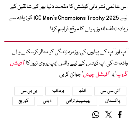
اس عالمی نشریاتی کوشش کا مقصد دنیا بھر کے شائقین کے
لیے ICC Men’s Champions Trophy 2025 کو زیادہ سے
زیادہ لطف اندوز ہونے کا موقع فراہم کرنا۔
آپ اور آپ کے پیاروں کی روزمرہ زندگی کو متاثر کرسکنے والے
واقعات کی اپ ڈیٹس کے لیے واٹس ایپ پر وی نیوز کا ’
آفیشل
گروپ
‘ یا ’
آفیشل چینل
‘ جوائن کریں
آئی سی سی
انڈیا
برطانیہ
بی بی سی
پاکستان
چیمپیئز ٹرافی
دبئی
کوریج