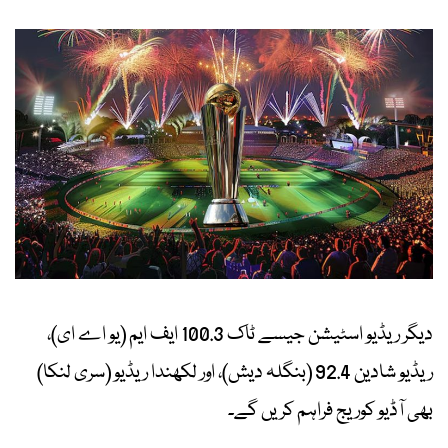
دیگر ریڈیو اسٹیشن جیسے ٹاک 100.3 ایف ایم (یو اے ای)،
ریڈیو شادین 92.4 (بنگلہ دیش)، اور لکھندا ریڈیو (سری لنکا)
بھی آڈیو کوریج فراہم کریں گے۔