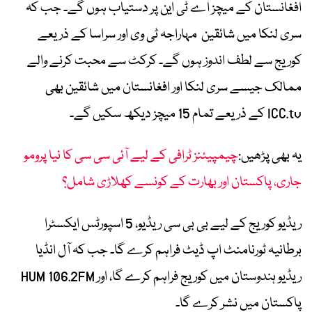
افغانستان کے میچز اے ٹی این پر دستیاب ہوں گے۔ جب کہ
سری لنکا میں شائقین مہاراجہ ٹی وی اور سراسا کے ذریعے
کوریج سے لطف اندوز ہوں گے۔ کرکٹ سے محبت کرنے والے
ممالک جیسے سری لنکا اور افغانستان میں شائقین بھی
ICC.tv کے ذریعے تمام 15 میچز دیکھ سکیں گے۔
یہ بھی پڑھیں:
چیمپیئنز ٹرافی کے لیے آئی سی سی کا نیا پرومو
جاری، پاکستان اور بھارت کے کونسے کھلاڑی شامل؟
ریڈیو کوریج کے لیے بی بی سی ریڈیو، 5 اسپورٹس ایکسٹرا
برطانیہ ٹورنامنٹ اپ ڈیٹ فراہم کرے گا۔ جب کہ آل انڈیا
ریڈیو ہندوستان میں کوریج فراہم کرے گا، اور HUM 106.2FM
پاکستان میں نشر کرے گا۔