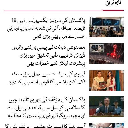
تازہ ترین
پاکستان کی سروسز ایکسپورٹس میں 19
فیصد اضافہ، آئی ٹی شعبہ نمایاں، تجارتی
خسارے میں بھی بڑی کمی
مصنوعی ذہانت نے پہلی بار نئے وائرس
ڈیزائن کر دیے، طبی تحقیق میں بڑی
پیشرفت لیکن نئے خطرات بھی
ٹی وی کی سیاست سے اصل پارلیمنٹ
تک، کنزا ہاشمی کا قومی اسمبلی کا دورہ
پاکستان کے مؤقف کی بھرپور تائید، چین
کا سلامتی کونسل سے کالعدم بی ایل اے
اور مجید بریگیڈ پر فوری پابندی کا مطالبہ
آسٹریلیا کا اسمارٹ چشموں پر تشویش کا