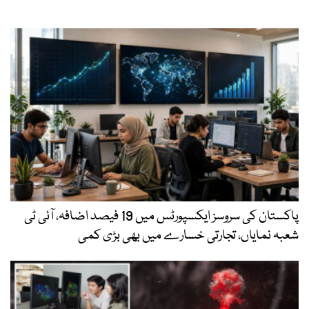
پاکستان کی سروسز ایکسپورٹس میں 19 فیصد اضافہ، آئی ٹی
شعبہ نمایاں، تجارتی خسارے میں بھی بڑی کمی