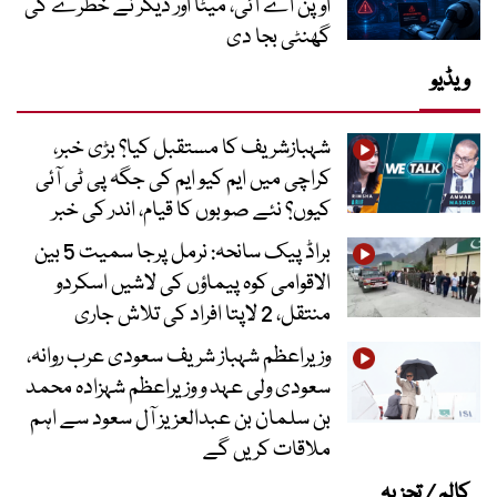
اوپن اے آئی، میٹا اور دیگر نے خطرے کی
گھنٹی بجا دی
ویڈیو
شہبازشریف کا مستقبل کیا؟ بڑی خبر،
کراچی میں ایم کیو ایم کی جگہ پی ٹی آئی
کیوں؟ نئے صوبوں کا قیام، اندر کی خبر
براڈ پیک سانحہ: نرمل پرجا سمیت 5 بین
الاقوامی کوہ پیماؤں کی لاشیں اسکردو
منتقل، 2 لاپتا افراد کی تلاش جاری
وزیراعظم شہباز شریف سعودی عرب روانہ،
سعودی ولی عہد و وزیراعظم شہزادہ محمد
بن سلمان بن عبدالعزیز آل سعود سے اہم
ملاقات کریں گے
کالم / تجزیہ