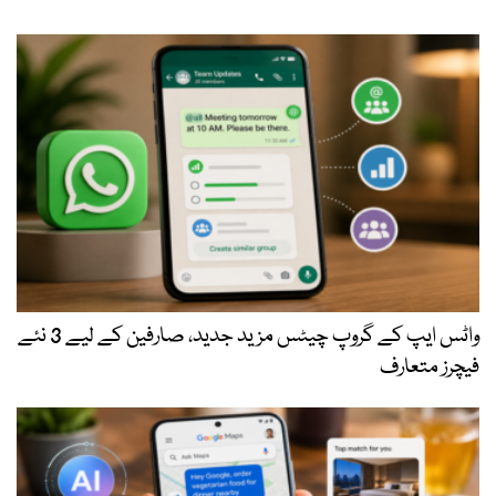
واٹس ایپ کے گروپ چیٹس مزید جدید، صارفین کے لیے 3 نئے
فیچرز متعارف