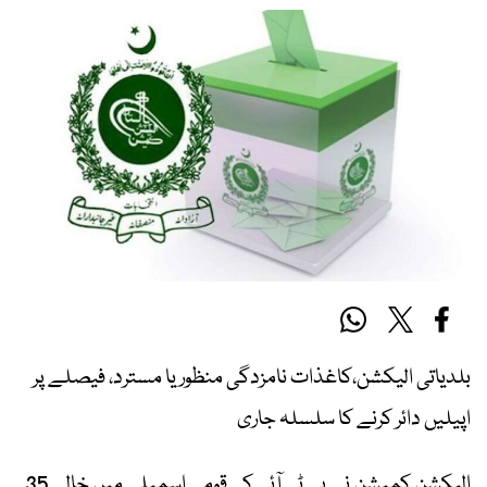
بلدیاتی الیکشن،کاغذات نامزدگی منظور یا مسترد، فیصلے پر
اپیلیں دائر کرنے کا سلسلہ جاری
الیکشن کمیشن نے پی ٹی آئی کی قومی اسمبلی میں خالی 35