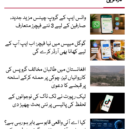
واٹس ایپ کے گروپ چیٹس مزید جدید،
صارفین کے لیے 3 نئے فیچرز متعارف
گوگل میپس میں نیا فیچر: اب ایپ آپ کے
لیے کھانا بھی آرڈر کرے گی
افغانستان میں طالبان مخالف گروپس کی
کارروائیاں تیز، چوکی پر حملہ کرکے اسلحہ
پر قبضے کا دعویٰ
لیک رپورٹ نے ٹک ٹاک کی نوجوانوں کے
تحفظ کی پالیسی پر نئی بحث چھیڑ دی
کیا اے آئی واقعی قابو سے باہر ہو رہی ہے؟