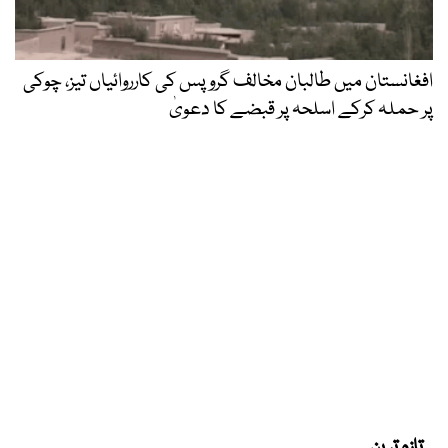
افغانستان میں طالبان مخالف گروپس کی کارروائیاں تیز، چوکی
پر حملہ کرکے اسلحہ پر قبضے کا دعویٰ
تازہ ترین