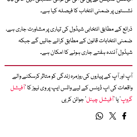
نشستوں پر ضمنی انتخاب کا فیصلہ کیا ہے۔
ذرائع کے مطابق انتخابی شیڈول کی تیاری پر مشاورت جاری ہے،
ضمنی انتخابات قانون کے مطابق کرائے جائیں گے جبکہ
شیڈول آئندہ ہفتے جاری ہونے کا امکان ہے۔
آپ اور آپ کے پیاروں کی روزمرہ زندگی کو متاثر کرسکنے والے
واقعات کی اپ ڈیٹس کے لیے واٹس ایپ پر وی نیوز کا ’
آفیشل
گروپ
‘ یا ’
آفیشل چینل
‘ جوائن کریں