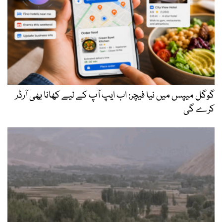
گوگل میپس میں نیا فیچر: اب ایپ آپ کے لیے کھانا بھی آرڈر
کرے گی