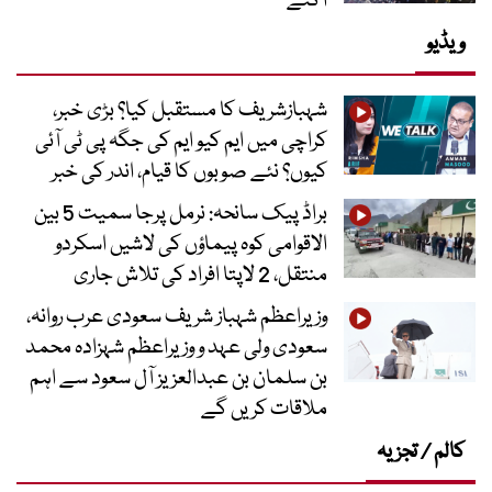
آگئے
ویڈیو
شہبازشریف کا مستقبل کیا؟ بڑی خبر،
کراچی میں ایم کیو ایم کی جگہ پی ٹی آئی
کیوں؟ نئے صوبوں کا قیام، اندر کی خبر
براڈ پیک سانحہ: نرمل پرجا سمیت 5 بین
الاقوامی کوہ پیماؤں کی لاشیں اسکردو
منتقل، 2 لاپتا افراد کی تلاش جاری
وزیراعظم شہباز شریف سعودی عرب روانہ،
سعودی ولی عہد و وزیراعظم شہزادہ محمد
بن سلمان بن عبدالعزیز آل سعود سے اہم
ملاقات کریں گے
کالم / تجزیہ