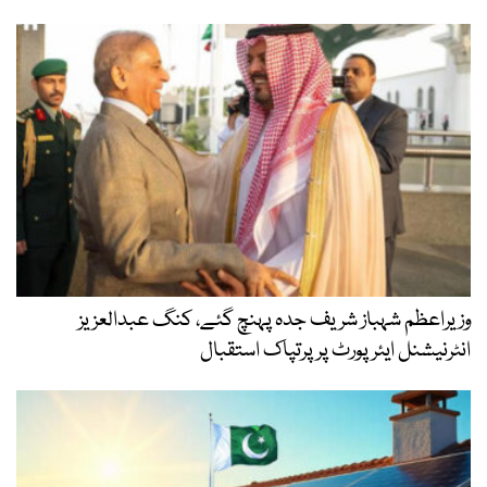
وزیراعظم شہباز شریف جدہ پہنچ گئے، کنگ عبدالعزیز
انٹرنیشنل ایئر پورٹ پر پرتپاک استقبال