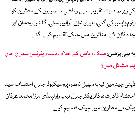
کی زیر صدارت تقریب میں رہائشی منصوبوں کے متاثرین کو
رقوم واپس کی گئی، غوری ٹاؤن، آرائیں سٹی، گلشن رحمان اور
جدہ ٹاؤن کے متاثرین میں چیک تقسیم کیے گئے۔
یہ بھی پڑھیں:
ملک ریاض کے خلاف نیب ریفرنسز، عمران خان
پھر مشکل میں؟
ڈپٹی چیئرمین نیب سہیل ناصر، پروسیکیوٹر جنرل احتساب سید
احتشام قادر شاہ، ڈائریکٹر جنرل نیب راولپنڈی مرزا محمد عرفان
بیگ نے متاثرین میں چیک تقسیم کیے۔