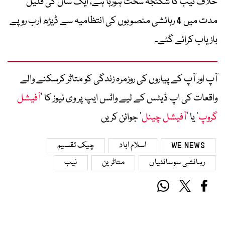
خلاف نیب کا شکنجہ سخت ہورہا ہے، ایک سال کی قلیل
مدت میں 4 رہائشی منصوبوں کی انتظامیہ سے ڈیڑھ ارب روپے
بازیاب کرائے گئے۔
آپ اور آپ کے پیاروں کی روزمرہ زندگی کو متاثر کرسکنے والے
واقعات کی اپ ڈیٹس کے لیے واٹس ایپ پر وی نیوز کا ’
آفیشل
گروپ
‘ یا ’
آفیشل چینل
‘ جوائن کریں
WE NEWS
اسلام اباد
چیک تقسیم
رہائشی سوسائٹیاں
متاثرین
نیب