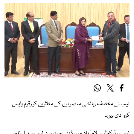
نیب نے مختلف رہائشی منصوبوں کے متاثرین کو رقوم واپس
کروا دی ہیں۔
نیب ہیڈ کواٹر اسلام آباد میں ڈپٹی چیئرمین نیب سہیل ناصر