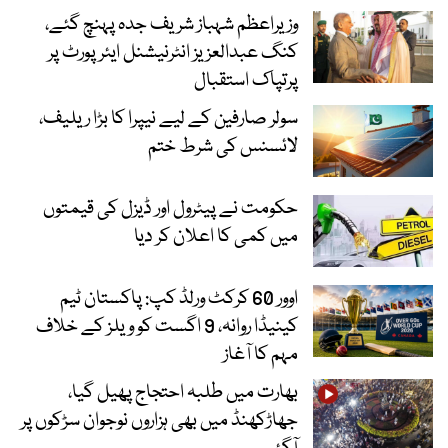
وزیراعظم شہباز شریف جدہ پہنچ گئے،
کنگ عبدالعزیز انٹرنیشنل ایئر پورٹ پر
پرتپاک استقبال
سولر صارفین کے لیے نیپرا کا بڑا ریلیف،
لائسنس کی شرط ختم
حکومت نے پیٹرول اور ڈیزل کی قیمتوں
میں کمی کا اعلان کر دیا
اوور 60 کرکٹ ورلڈ کپ: پاکستان ٹیم
کینیڈا روانہ، 9 اگست کو ویلز کے خلاف
مہم کا آغاز
بھارت میں طلبہ احتجاج پھیل گیا،
جھاڑکھنڈ میں بھی ہزاروں نوجوان سڑکوں پر