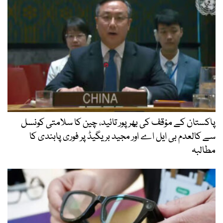
پاکستان کے مؤقف کی بھرپور تائید، چین کا سلامتی کونسل
سے کالعدم بی ایل اے اور مجید بریگیڈ پر فوری پابندی کا
مطالبہ