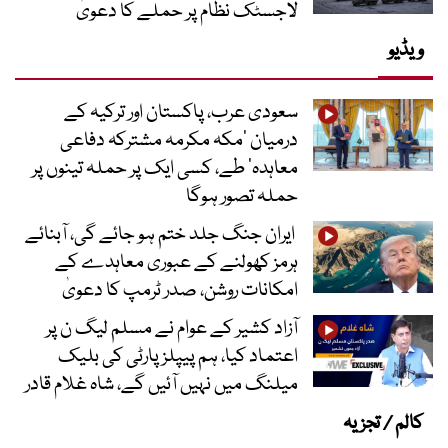
لاجسٹک نظام پر حملے کا دعویٰ
ویڈیو
سعودی عرب، پاکستان اور ترکیہ کے
درمیان ’مکہ مکرمہ مشترکہ دفاعی
معاہدہ‘ طے، کسی ایک پر حملہ تینوں پر
حملہ تصور ہوگا
ایران جنگ جلد ختم ہو جائے گی، آبنائے
ہرمز کھولنے کے عبوری معاہدے کے
امکانات روشن، صدر ٹرمپ کا دعویٰ
آزاد کشیر کے عوام نے مسلم لیگ ن پر
اعتماد کیا، ہم پیپلز پارٹی کی بلیک
میلنگ میں نہیں آئیں گے، شاہ غلام قادر
کالم / تجزیہ