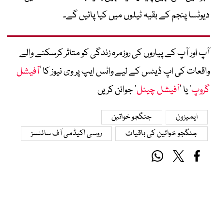
دیوٹسا پنجم کے بقیہ ٹیلوں میں کیا پائیں گے۔
آپ اور آپ کے پیاروں کی روزمرہ زندگی کو متاثر کرسکنے والے
واقعات کی اپ ڈیٹس کے لیے واٹس ایپ پر وی نیوز کا ’
آفیشل
گروپ
‘ یا ’
آفیشل چینل
‘ جوائن کریں
ایمیزون
جنگجو خواتین
جنگجو خواتین کی باقیات
روسی اکیڈمی آف سائنسز