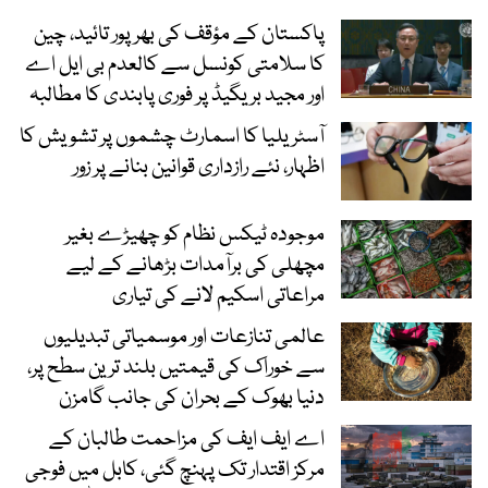
پاکستان کے مؤقف کی بھرپور تائید، چین
کا سلامتی کونسل سے کالعدم بی ایل اے
اور مجید بریگیڈ پر فوری پابندی کا مطالبہ
آسٹریلیا کا اسمارٹ چشموں پر تشویش کا
اظہار، نئے رازداری قوانین بنانے پر زور
موجودہ ٹیکس نظام کو چھیڑے بغیر
مچھلی کی برآمدات بڑھانے کے لیے
مراعاتی اسکیم لانے کی تیاری
عالمی تنازعات اور موسمیاتی تبدیلیوں
سے خوراک کی قیمتیں بلند ترین سطح پر،
دنیا بھوک کے بحران کی جانب گامزن
اے ایف ایف کی مزاحمت طالبان کے
مرکز اقتدار تک پہنچ گئی، کابل میں فوجی