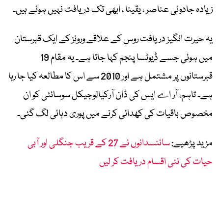
زیادہ جادوئی عناصر ، یقینا ، ابھی تک دریافت نہیں ہوئے ہیں۔
یہ حیرت انگیز دریافت روس کے علاقے ورونز کے ایک قبرستان
میں ہوئی جسے ڈیوٹسا پنجم کہا جاتا ہے۔ یہ مقام 19
قبرستانوں پر مشتمل ہے اور 2010 سے اس کا مطالعہ کیا جا رہا
ہے۔ تاہم، آر اے ایس کی ڈان آرکیالوجیکل سوسائٹی کو ان
مخصوص باقیات کی کھدائی کرنے میں پوری دہائی لگ گئی۔
مزید پڑھیے:
سائنسدانوں نے 27 کے قریب جنگلی اور آبی
حیات کی نئی اقسام دریافت کر لیں