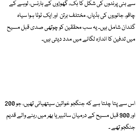
سے بنی پرندوں کی شکل کا ہک، گھوڑوں کے ہارنس، لوہے کے
چاقو، جانوروں کی ہڈیاں، مختلف برتن اور ایک ٹوٹا ہوا سیاہ
گلدان شامل ہیں۔ یہ سب محققین کو چوتھی صدی قبل مسیح
میں تدفین کا اندازہ لگانے میں مدد دیتی ہیں۔
اس سے پتا چلتا ہے کہ جنگجو خواتین سیتھیائی تھیں، جو 200
اور 900 قبل مسیح کے درمیان سائبیریا بھر میں رہنے والے قدیم
جنگجو تھے ۔