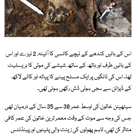
اس کے بائیں کندھے کے نیچے کانسی کا آئینہ، 2 نیزے اور اس
کے بائیں طرف اور ہاتھ کے ساتھ شیشے کی موتی کا بریسلیٹ
تھا۔ اس کی ٹانگوں پر ایک مسلح پینے کا پیالہ اور کالے لاکھ
کے ڈیزائن سے سجی ہوئی ڈش رکھی ہوئی تھی۔
سیتھیئن خاتون کی اوسط عمر 30 سے 35 سال کے درمیان تھی
جس کی وجہ سے موت کے وقت معمر ترین خاتون کی عمر کافی
متاثر کن تھی۔ تاہم پھولوں کی زینت والی پلیٹوں اور پینڈنٹس