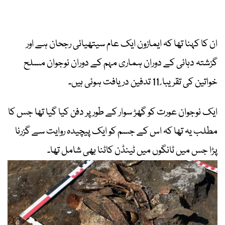
ان کا کہنا تھا کہ ایمازون ایک عام سیتھیائی رجحان ہے اور
گزشتہ دہائی کے دوران ہماری مہم کے دوران نوجوان مسلح
خواتین کی تقریبا ً 11 تدفین دریافت ہوئی ہیں۔
ایک نوجوان عورت کو گھڑ سوار کے طور پر دفن کیا گیا تھا جس کا
مطلب یہ تھا کہ اس کے جسم کو ایک پیچیدہ روایت سے گزرنا
پڑا جس میں ٹانگوں میں ٹینڈن کاٹنا بھی شامل تھا۔