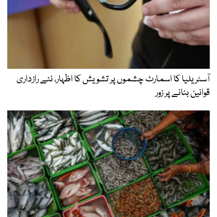
آسٹریلیا کا اسمارٹ چشموں پر تشویش کا اظہار، نئے رازداری
قوانین بنانے پر زور