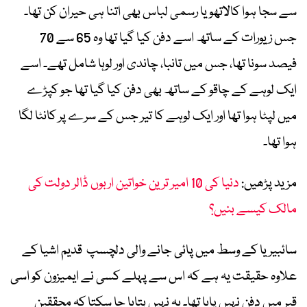
سے سجا ہوا کالاتھو یا رسمی لباس بھی اتنا ہی حیران کن تھا۔
جس زیورات کے ساتھ اسے دفن کیا گیا تھا وہ 65 سے 70
فیصد سونا تھا، جس میں تانبا، چاندی اور لوہا شامل تھے۔ اسے
ایک لوہے کے چاقو کے ساتھ بھی دفن کیا گیا تھا جو کپڑے
میں لپٹا ہوا تھا اور ایک لوہے کا تیر جس کے سرے پر کانٹا لگا
ہوا تھا۔
مزید پڑھیں:
دنیا کی 10 امیر ترین خواتین اربوں ڈالر دولت کی
مالک کیسے بنیں؟
سائبیریا کے وسط میں پائی جانے والی دلچسپ قدیم اشیا کے
علاوہ حقیقت یہ ہے کہ اس سے پہلے کسی نے ایمیزون کو اسی
قبر میں دفن نہیں پایا تھا۔ یہ نہیں بتایا جا سکتا کہ محققین