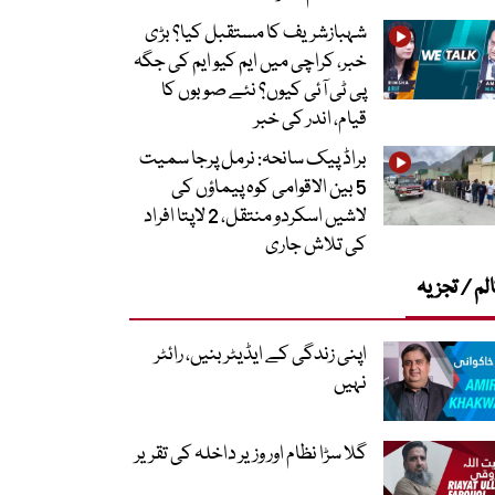
شہبازشریف کا مستقبل کیا؟ بڑی
خبر، کراچی میں ایم کیو ایم کی جگہ
پی ٹی آئی کیوں؟ نئے صوبوں کا
قیام، اندر کی خبر
براڈ پیک سانحہ: نرمل پرجا سمیت
5 بین الاقوامی کوہ پیماؤں کی
لاشیں اسکردو منتقل، 2 لاپتا افراد
کی تلاش جاری
لم / تجزیہ
اپنی زندگی کے ایڈیٹر بنیں، رائٹر
نہیں
گلا سڑا نظام اور وزیر داخلہ کی تقریر