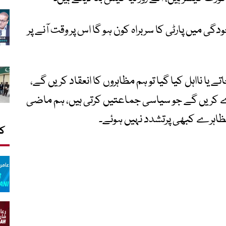
ودگی میں پارٹی کا سربراہ کون ہو گا اس پر وقت آنے پر
یا نااہل کیا گیا تو ہم مظاہروں کا انعقاد کریں گے،
ے کریں گے جو سیاسی جماعتیں کرتی ہیں، ہم ماضی
ظاہرے کبھی پرتشدد نہیں ہوئے۔
کا