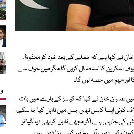
ن خان نے کہا ہے کہ حملے کے بعد خود کو محفوظ
 پروف اسکرین کا استعمال کروں گا مگر میں خوف سے
 اور مہم میں حصہ لوں گا۔
وی
و میں عمران خان نے کہا کہ کیسز کے بارے میں بات
ف کوئی ایسا کیس نہیں جس میں نااہل کیا جا سکے،
 کی جارہی ہے، اگر مجھے نااہل کر بھی دیا گیا تو
ٹ کیسز ہیں، آئے روز نیا کیس بنا دیتے ہیں۔