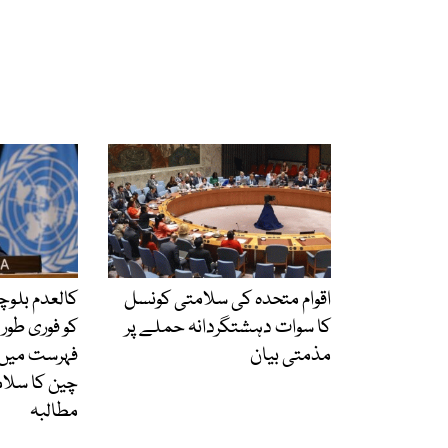
اقوام متحدہ کی سلامتی کونسل
کالعدم بلوچ
کا سوات دہشتگردانہ حملے پر
کو فوری طور 
مذمتی بیان
فہرست میں 
چین کا سلا
مطالبہ