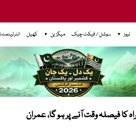
نیوز
سوشل / فیکٹ چیک
میگزین
کھیل
انٹرٹینمنٹ
ہ کا فیصلہ وقت آنے پر ہو گا، عمران