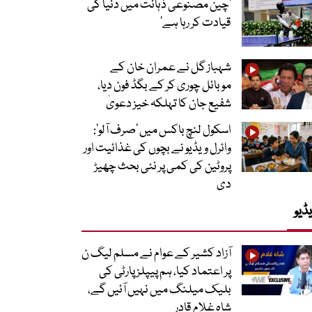
’چین مصنوعی ذہانت میں دنیا کی
قیادت کر رہا ہے‘
شہباز گل نے عمران خان کے
موبائل چوری کر کے بگڈ فون دیا،
شفیع جان کا تہلکہ خیز دعویٰ
اسکول لنچ باکس میں ‘صرف آلو’:
وائرل ویڈیو نے بچوں کی غذائیت اور
پروٹین کی کمی پر نئی بحث چھیڑ
دی
ڈیو
آزاد کشیر کے عوام نے مسلم لیگ ن
پر اعتماد کیا، ہم پیپلز پارٹی کی
بلیک میلنگ میں نہیں آئیں گے،
شاہ غلام قادر