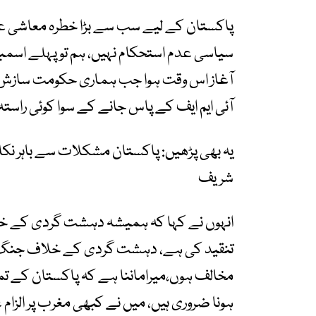
پاکستان کے لیے سب سے بڑا خطرہ معاشی 
سیاسی عدم استحکام نہیں، ہم تو پہلے اسمب
آغاز اس وقت ہوا جب ہماری حکومت سازش 
آئی ایم ایف کے پاس جانے کے سوا کوئی راستہ
یہ بھی پڑھیں: پاکستان مشکلات سے باہر نکلے
شریف
انہوں نے کہا کہ ہمیشہ دہشت گردی کے خلا
تنقید کی ہے، دہشت گردی کے خلاف جنگ کی 
مخالف ہوں،میراماننا ہے کہ پاکستان کے ت
ہونا ضروری ہیں، میں نے کبھی مغرب پر الزام