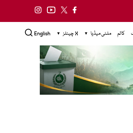
کالم
ملٹی میڈیا
X چینلز
English