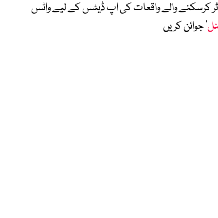
متاثر کرسکنے والے واقعات کی اپ ڈیٹس کے لیے واٹس
نل
‘ جوائن کریں