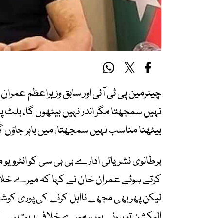
چیئرمین پی ٹی آئی اور سابق وزیراعظم عمرا
نہیں سمجھتا مگر اندر نہیں بیٹھوں گا، بلٹ
بیٹھنا مناسب نہیں سمجھتا، میں باہر جاؤں گا
برطانوی نشریاتی ادارے بی بی سی کو انٹروی
کرتے ہوئے عمران خان نے کہا کہ میرے خلا
لیکن پھر بھی مجھے نااہل کرنے کی پوری کوشش
الیکشن تو ہونے ہیں، میرے خلاف بہت سے کور