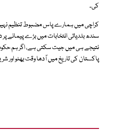
کی۔
کراچی میں ہمارے پاس مضبوط تنظیم نہیں تھی
سندھ بلدیاتی انتخابات میں بڑے پیمانے پر 
نتیجے ہی میں جیت سکتی ہے، اگر ہم حکومت 
پاکستان کی تاریخ میں آدھا وقت بھٹو اور شریف 