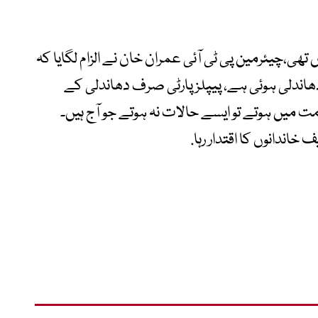
،چیئرمین پی ٹی آئی عمران خان نے الزام لگایا کہ
دھاندلی ہوئی ہے، پیپلز پارٹی صرف دھاندلی کے
میں ہوتے تو ایسے حالات نہ ہوتے جو آج ہیں۔
خاندانوں کا اقتدار رہا.