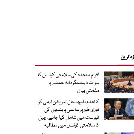
زہ ترین
اقوام متحدہ کی سلامتی کونسل کا
سوات دہشتگردانہ حملے پر
مذمتی بیان
کالعدم بلوچستان لبریشن آرمی کو
فوری طور پر عالمی پابندیوں کی
فہرست میں شامل کیا جائے، چین
کا سلامتی کونسل میں مطالبہ