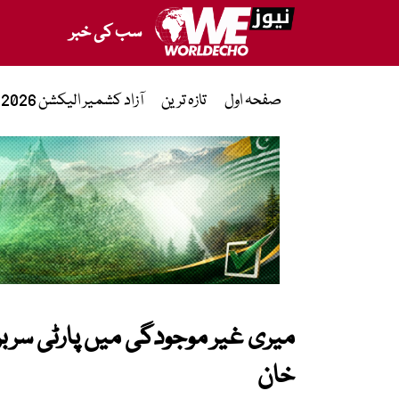
سب کی خبر
صفحہ اول
تازہ ترین
آزاد کشمیر الیکشن 2026
میری غیر موجودگی میں پارٹی سربرا
خان