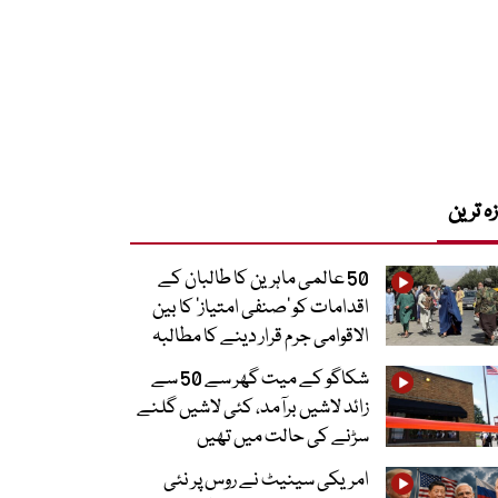
زہ ترین
50 عالمی ماہرین کا طالبان کے
اقدامات کو ’صنفی امتیاز‘ کا بین
الاقوامی جرم قرار دینے کا مطالبہ
شکاگو کے میت گھر سے 50 سے
زائد لاشیں برآمد، کئی لاشیں گلنے
سڑنے کی حالت میں تھیں
امریکی سینیٹ نے روس پر نئی