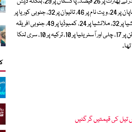
واضح رہے کہ رواں ماہ 3 اپریل کو امریکی صدر نے بھارت پر 26 فیصد، پاکستان پر 29، بنگلہ دیش
پر 37، برطانیہ پر 10، یورپ پر 20، چین پر 34، جاپان پر 24، ویت نام پر 46، تائیوان پر 32، جنوبی کوریا پر
25، تھائی لینڈ پر 36، سوئٹزر لینڈ پر 31، انڈونیشیا پر 32، ملائشیا پر 24، کمبوڈیا پر 49، جنوبی افریقہ
پر 30، برازیل اور سنگاپور پر 10، اسرائیل اور فلپائن پر 17، چلی اور آسٹریلیا پر 10، ترکیہ پر 10، سری لنکا
کا
 تیل کی قیمتیں گر گئیں