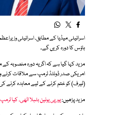
ہاؤس کا دورہ کریں گے۔
مزید کہا گیا ہے کہ اگر یہ دورہ منصوبہ کے مط
امریکی صدر ڈونلڈ ٹرمپ سے ملاقات کرنے وا
(ٹیرف) کو ختم کرنے کے لیے معاہدہ کرنے 
مزید پڑھیں:
یورپی یونین بلبلا اٹھی، کیا ٹرم