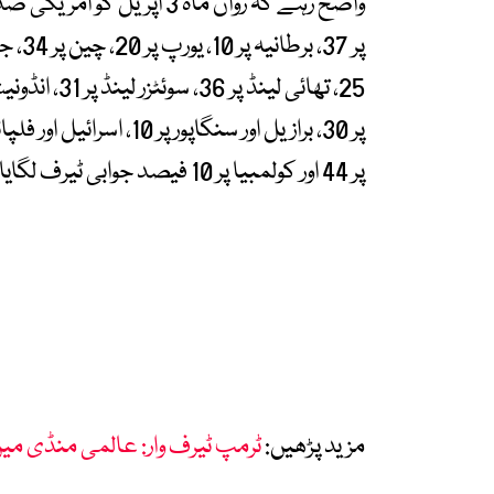
پر 44 اور کولمبیا پر 10 فیصد جوابی ٹیرف لگایا تھا۔
مزید پڑھیں:
ٹرمپ ٹیرف وار: عالمی منڈی میں