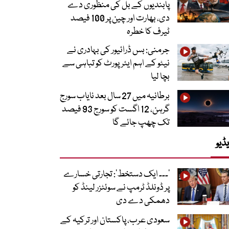
پابندیوں کے بل کی منظوری دے
دی، بھارت اور چین پر 100 فیصد
ٹیرف کا خطرہ
جرمنی: بس ڈرائیور کی بہادری نے
نیٹو کے اہم ایئرپورٹ کو تباہی سے
بچا لیا
برطانیہ میں 27 سال بعد نایاب سورج
گرہن، 12 اگست کو سورج 93 فیصد
تک چھپ جائے گا
ڈیو
’۔۔۔ ایک دستخط‘: تجارتی خسارے
پر ڈونلڈ ٹرمپ نے سوئٹزر لینڈ کو
دھمکی دے دی
سعودی عرب، پاکستان اور ترکیہ کے