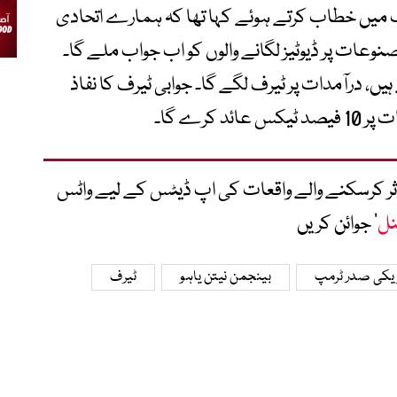
 میں خطاب کرتے ہوئے کہا تھا کہ ہمارے اتحادی
نوعات پر ڈیوٹیز لگانے والوں کو اب جواب ملے گا۔
ں، درآمدات پر ٹیرف لگے گا۔ جوابی ٹیرف کا نفاذ
کرے گا۔
متاثر کرسکنے والے واقعات کی اپ ڈیٹس کے لیے واٹس
نل
‘ جوائن کریں
یکی صدر ٹرمپ
بینجمن نیتن یاہو
ٹیرف