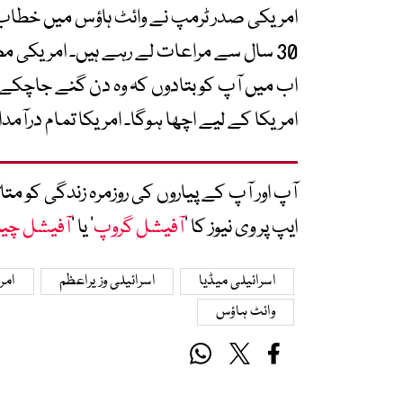
امریکی صدر ٹرمپ نے وائٹ ہاؤس میں خطاب
30 سال سے مراعات لے رہے ہیں۔ امریکی مص
اب میں آپ کو بتادوں کہ وہ دن گنے جاچکے ہی
امریکا کے لیے اچھا ہوگا۔ امریکا تمام درآمدات پر 10 فیصد ٹیکس عائد 
آپ اور آپ کے پیاروں کی روزمرہ زندگی کو 
ایپ پر وی نیوز کا ’
آفیشل گروپ
‘ یا ’
آفیشل چی
اسرائیلی میڈیا
اسرائیلی وزیراعظم
امر
وائٹ ہاؤس