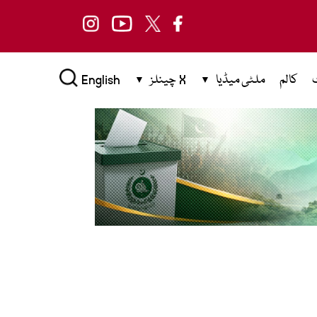
کالم
ملٹی میڈیا
X چینلز
English