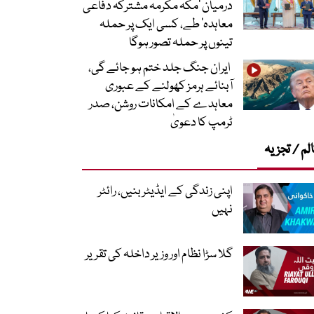
درمیان ’مکہ مکرمہ مشترکہ دفاعی
معاہدہ‘ طے، کسی ایک پر حملہ
تینوں پر حملہ تصور ہوگا
ایران جنگ جلد ختم ہو جائے گی،
آبنائے ہرمز کھولنے کے عبوری
معاہدے کے امکانات روشن، صدر
ٹرمپ کا دعویٰ
لم / تجزیہ
اپنی زندگی کے ایڈیٹر بنیں، رائٹر
نہیں
گلا سڑا نظام اور وزیر داخلہ کی تقریر