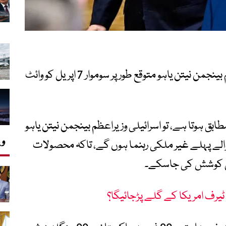
اسرائیلی میڈیا کے مطابق، اسرائیلی وزیراعظم بینجمن نیتن یاہو متوقع طور پر سوموار 7 اپریل کو وائٹ
ابق ہوتا ہے، تو اسرائیلی وزیراعظم بینجمن نیتن یاہو
وی
لے پہلے غیر ملکی رہنما ہوں گے، تاکہ محصولات
کی کوشش کی جاسکے۔
پ ٹیرف امریکا کے گلے پڑجائیگا؟