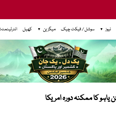
نیوز
سوشل / فیکٹ چیک
میگزین
کھیل
انٹرٹینمنٹ
 یاہو کا ممکنہ دورہ امریکا