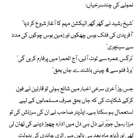
نمونے کی چندسرخیاں:
’شیخ رشید نے گھر گھر الیکشن مہم کا آغاز شروع کر دیا‘
’آفریدی کی فلک بوس چھکوں اور زمین بوس چوکوں کی مدد
سے سینچری‘
’نرگس عمرہ سے لوٹ آئیں، آج الحمرا میں پرفارم کریں گی‘
’برڈ فلو سے 4 چینی باشندے جاں بحق‘
جس روز آخری سرخی اخبار میں شائع ہوئی تو قارئین نے فون
کرکے شکایت کی کہ جاں بحق صرف مسلمانوں کے لیے
استعمال ہو سکتا ہے۔ ایڈیٹر صاحب نے ان کی سرزنش کی تو
مرزا رسول جوہؔر نے دل ہی دل میں ادارہ چھوڑ دینے کی ٹھان لی
تھی اور ڈیڑھ ماہ بعد ہی بالوں میں اتری چاندی کی بدولت