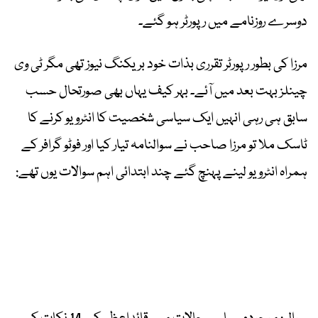
دوسرے روزنامے میں رپورٹر ہو گئے۔
مرزا کی بطور رپورٹر تقرری بذات خود بریکنگ نیوز تھی مگر ٹی وی
چینلز بہت بعد میں آئے۔ بہر کیف یہاں بھی صورتحال حسب
سابق ہی رہی انہیں ایک سیاسی شخصیت کا انٹرویو کرنے کا
ٹاسک ملا تو مرزا صاحب نے سوالنامہ تیار کیا اور فوٹو گرافر کے
ہمراہ انٹرویو لینے پہنچ گئے چند ابتدائی اہم سوالات یوں تھے: