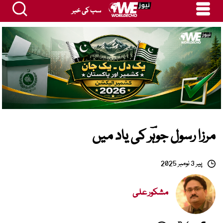
سب کی خبر
مرزا رسول جوہؔر کی یاد میں
پیر 3 نومبر 2025
مشکور علی