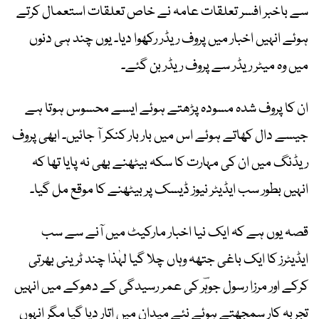
سے باخبر افسر تعلقات عامہ نے خاص تعلقات استعمال کرتے
ہوئے انہیں اخبار میں پروف ریڈر رکھوا دیا۔ یوں چند ہی دنوں
میں وہ میٹر ریڈر سے پروف ریڈر بن گئے۔
ان کا پروف شدہ مسودہ پڑھتے ہوئے ایسے محسوس ہوتا ہے
جیسے دال کھاتے ہوئے اس میں بار بار کنکر آ جائیں۔ ابھی پروف
ریڈنگ میں ان کی مہارت کا سکہ بیٹھنے بھی نہ پایا تھا کہ
انہیں بطور سب ایڈیٹر نیوز ڈیسک پر بیٹھنے کا موقع مل گیا۔
قصہ یوں ہے کہ ایک نیا اخبار مارکیٹ میں آنے سے سب
ایڈیٹرز کا ایک باغی جتھہ وہاں چلا گیا لہٰذا چند ٹرینی بھرتی
کرکے اور مرزا رسول جوہؔر کی عمر رسیدگی کے دھوکے میں انہیں
تجربہ کار سمجھتے ہوئے نئے میدان میں اتار دیا گیا مگر انہوں