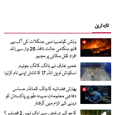
تازہ ترین
برٹش کولمبیا میں جنگلات کی آگ بے
قابو، ہنگامی حالت نافذ، 20 ہزار سے زائد
افراد نقل مکانی پر مجبور
عمیر عارف نے ہانگ کانگ جونیئر
اسکواش اوپن انڈر 17 کا ٹائٹل اپنے نام کرلیا
بھارتی فضائیہ کا ونگ کمانڈر حساس
دفاعی معلومات مبینہ طور پر پاکستان کو
دینے کے الزام میں گرفتار
کاجو کے درختوں سے ایک نہیں 2 فصلیں؟