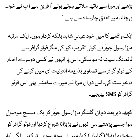
بڑھے اور مرزا سے ہاتھ ملاتے ہوئے بولے ’آفرین ہے آپ نے خوب
پہچانا، میرا تعلق چارسدہ سے ہے۔‘
ایک واقعے کا میں خود عینی شاہد بلکہ کردار ہوں۔ ایک مرتبہ
مرزا رسول جوہؔر نے کوئی تقریب کور کی مگر فوٹو گرافر سے
ٹائمنگ سیٹ نہ ہو سکی۔ اس پر انہوں نے کسی دوسرے اخبار
کے فوٹو گرافر سے تصاویر بذریعہ انٹرنیٹ ای میل کرنے کی
درخواست کی۔ اس دوران مرزا نے میرے سامنے بھی اس فوٹو
گرافر کو SMS بھیجے۔
کچھ دیر بعد دوران گفتگو مرزا رسول جوہؔر کو ایک میسج موصول
ہوا جسے پڑھتے ہی انہوں نے بڑبڑانا شروع کردیا اور فوٹو گرافر کو
سخت برا بھلا (گالیاں) کہا، میں نے وجہ پوچھی تو کہنے لگے ’یار