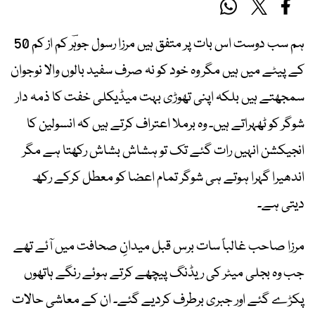
ہم سب دوست اس بات پر متفق ہیں مرزا رسول جوہؔر کم از کم 50
کے پیٹے میں ہیں مگر وہ خود کو نہ صرف سفید بالوں والا نوجوان
سمجھتے ہیں بلکہ اپنی تھوڑی بہت میڈیکلی خفت کا ذمہ دار
شوگر کو ٹھہراتے ہیں۔ وہ برملا اعتراف کرتے ہیں کہ انسولین کا
انجیکشن انہیں رات گئے تک تو ہشاش بشاش رکھتا ہے مگر
اندھیرا گہرا ہوتے ہی شوگر تمام اعضا کو معطل کرکے رکھ
دیتی ہے۔
مرزا صاحب غالباً سات برس قبل میدانِ صحافت میں آئے تھے
جب وہ بجلی میٹر کی ریڈنگ پیچھے کرتے ہوئے رنگے ہاتھوں
پکڑے گئے اور جبری برطرف کردیے گئے۔ ان کے معاشی حالات