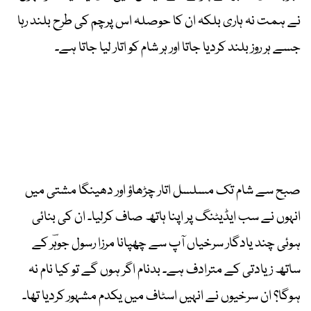
نے ہمت نہ ہاری بلکہ ان کا حوصلہ اس پرچم کی طرح بلند رہا
جسے ہر روز بلند کردیا جاتا اور ہر شام کو اتار لیا جاتا ہے۔
صبح سے شام تک مسلسل اتار چڑھاؤ اور دھینگا مشتی میں
انہوں نے سب ایڈیٹنگ پر اپنا ہاتھ صاف کرلیا۔ ان کی بنائی
ہوئی چند یادگار سرخیاں آپ سے چھپانا مرزا رسول جوہؔر کے
ساتھ زیادتی کے مترادف ہے۔ بدنام اگر ہوں گے تو کیا نام نہ
ہوگا؟ ان سرخیوں نے انہیں اسٹاف میں یکدم مشہور کردیا تھا۔