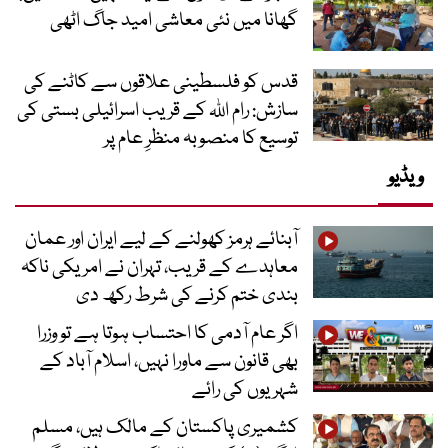
گھانا میں نئی معاشی امید جاگ اٹھی
قدس کو فلسطینی علاقوں سے کاٹنے کی
سازش: رام اللہ کے قریب اسرائیلی بستی کی
توسیع کا منصوبہ منظرِ عام پر
ویڈیو
آبنائے ہرمز کھولنے کے لیے ایران اور عمان
معاہدے کے قریب، تہران نے امریکی ناکہ
بندی ختم کرنے کی شرط رکھ دی
اگر عام آدمی کا احتساب ہوتا ہے تو وزرا
بھی قانون سے ماورا نہیں، اسلام آباد کے
شہریوں کی رائے
کشمیری پاکستان کے مالک ہیں، مسلم