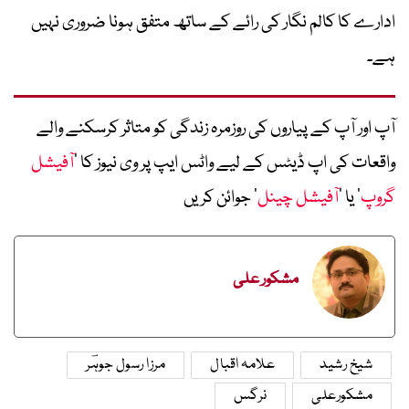
ادارے کا کالم نگار کی رائے کے ساتھ متفق ہونا ضروری نہیں
ہے۔
آپ اور آپ کے پیاروں کی روزمرہ زندگی کو متاثر کرسکنے والے
واقعات کی اپ ڈیٹس کے لیے واٹس ایپ پر وی نیوز کا ’
آفیشل
گروپ
‘ یا ’
آفیشل چینل
‘ جوائن کریں
مشکور علی
شیخ رشید
علامہ اقبال
مرزا رسول جوہؔر
مشکورعلی
نرگس