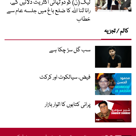
لیگ (ن) کو دو تہائی اکثریت دلائیں گے،
رانا ثنا اللہ کا ضلع باغ میں جلسہ عام سے
خطاب
کالم / تجزیہ
سب گل سڑ چکا ہے
فیض، سیالکوٹ اور کرکٹ
پرانی کتابوں کا اتوار بازار