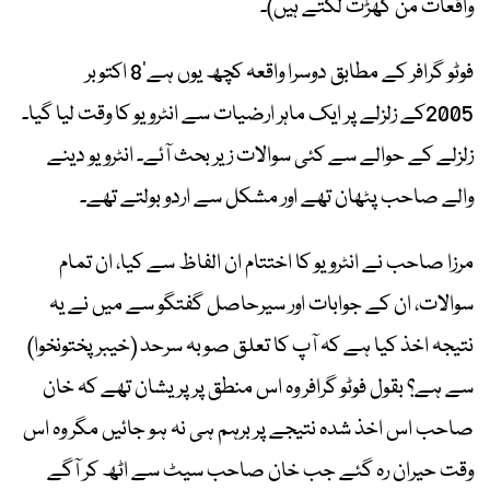
واقعات من گھڑت لگتے ہیں)۔
فوٹو گرافر کے مطابق دوسرا واقعہ کچھ یوں ہے’8 اکتوبر
2005کے زلزلے پر ایک ماہر ارضیات سے انٹرویو کا وقت لیا گیا۔
زلزلے کے حوالے سے کئی سوالات زیر بحث آئے۔ انٹرویو دینے
والے صاحب پٹھان تھے اور مشکل سے اردو بولتے تھے۔
مرزا صاحب نے انٹرویو کا اختتام ان الفاظ سے کیا، ان تمام
سوالات، ان کے جوابات اور سیرحاصل گفتگو سے میں نے یہ
نتیجہ اخذ کیا ہے کہ آپ کا تعلق صوبہ سرحد (خیبرپختونخوا)
سے ہے؟ بقول فوٹو گرافر وہ اس منطق پر پریشان تھے کہ خان
صاحب اس اخذ شدہ نتیجے پر برہم ہی نہ ہو جائیں مگر وہ اس
وقت حیران رہ گئے جب خان صاحب سیٹ سے اٹھ کر آگے