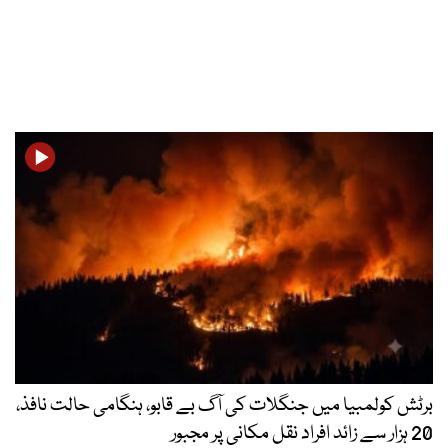
برٹش کولمبیا میں جنگلات کی آگ بے قابو، ہنگامی حالت نافذ،
20 ہزار سے زائد افراد نقل مکانی پر مجبور