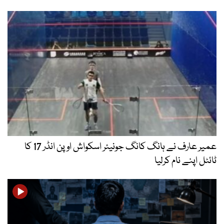
عمیر عارف نے ہانگ کانگ جونیئر اسکواش اوپن انڈر 17 کا
ٹائٹل اپنے نام کرلیا