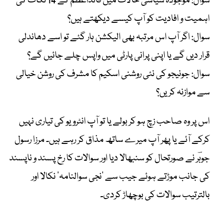
سوال: موجودہ سیاسی حالات میں قائداعظم کے 14 نکات کی
اہمیت و افادیت کو آپ کیسے دیکھتے ہیں؟
سوال: اگر آپ اس مرتبہ بھی الیکشن ہار گئے تو اسے دھاندلی
قرار دیں گے یا اپنی پرانی پارٹی میں واپس چلے جائیں گے؟
سوال: جونیجو کی نئی روشنی اسکیم کا مشرف کی روشن خیالی
سے موازنہ کریں؟
اس پر وہ صاحب زچ ہو کر بولے یا تو آپ انٹرویو کی تیاری نہیں
کرکے آئے یا پھر آپ میرے ساتھ مذاق کر رہے ہیں۔ مرزا رسول
جوہؔر نے صورتحال کو سنبھالا دیا اور سوالات کا رخ پسند و ناپسند
کی جانب موڑتے ہوئے جیب سے ’نجی سوالنامہ‘ نکالا اور
بالترتیب سوالات کی بوچھاڑ کردی۔