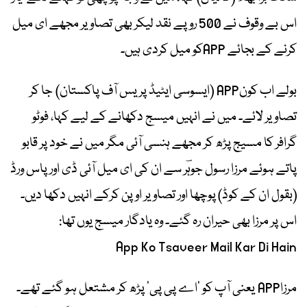
اس بے وقوف نے 500 روپے نقد لیکر بھی تصاویر مجھے ای میل
کرنے کے بجائے APPکو میل کردی ہیں۔
بولے اب کونAPP (ایسوسی ایٹیڈ پریس آف پاکستان) جا کر
تصاویر لائے۔ میں نے انہیں میسج دکھانے کے لیے کہا، فوٹو
گرافر کا مسیج پڑھ کر مجھے ہنسی آئی مگر میں نے خود پر قابو
پاتے ہوئے مرزا رسول جوہؔر سے ان کی ای میل آئی ڈی اور پاس ورڈ
(بقول ان کے کوڈ) پوچھا اور تصاویر اوپن کرکے انہیں دکھا دیں۔
اس پر مرزا بھی حیران رہ گئے۔ وہ یادگار میسج یوں تھا:
App Ko Tsaveer Mail Kar Di Hain
مرزاAPP یعنی آپ کو ’اے پی پی‘ پڑھ کر مشتعل ہو گئے تھے۔