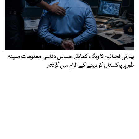
بھارتی فضائیہ کا ونگ کمانڈر حساس دفاعی معلومات مبینہ
طور پر پاکستان کو دینے کے الزام میں گرفتار