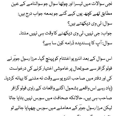
نجی سوالات میں تیسرا اور چوتھا سوال جو سوالنامے کے عین
مطابق تھے کچھ یوں کیے گئے جو بمعہ جواب درج ہیں:
سوال: ٹی وی دیکھتے ہیں؟
جواب: جی نہیں، ٹی وی دیکھنے کا وقت ہی نہیں ملتا۔
سوال: آپ کا پسندیدہ ڈرامہ کون سا ہے؟
اس سوال کے بعد انٹرویو اختتام کو پہنچ گیا۔ مرزا رسول جوہؔر نے
فوٹو گرافر سے صورتحال پر خاموشی اختیار کرنے کی درخواست
کی اور دفتر میں صاحب انٹرویو سے وقت نہ ملنے کا بہانہ کردیا۔
(یاد رہے اس واقعے بشمول اگلے واقعات کے راوی فوٹو گرافر
صاحب ہی ہیں۔ حالانکہ صحافت میں سورس نہیں بتایا جاتا
لیکن مرزا رسول جوہؔر کے معاملے میں سورس چھپایا جائے تو