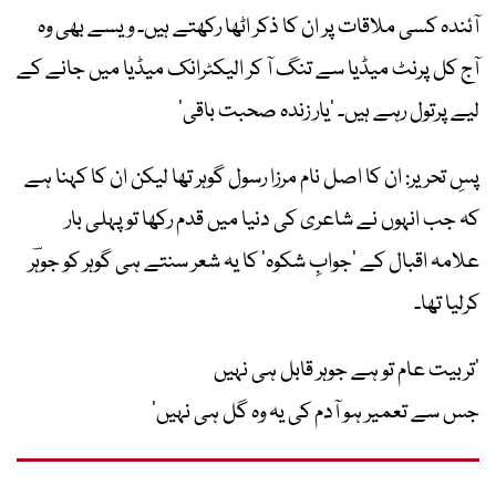
آئندہ کسی ملاقات پر ان کا ذکر اٹھا رکھتے ہیں۔ ویسے بھی وہ
آج کل پرنٹ میڈیا سے تنگ آ کر الیکٹرانک میڈیا میں جانے کے
لیے پرتول رہے ہیں۔ ’یار زندہ صحبت باقی‘
پسِ تحریر: ان کا اصل نام مرزا رسول گوہر تھا لیکن ان کا کہنا ہے
کہ جب انہوں نے شاعری کی دنیا میں قدم رکھا تو پہلی بار
علامہ اقبال کے ’جوابِ شکوہ‘ کا یہ شعر سنتے ہی گوہر کو جوہؔر
کرلیا تھا۔
’تربیت عام تو ہے جوہر قابل ہی نہیں
جس سے تعمیر ہو آدم کی یہ وہ گل ہی نہیں‘