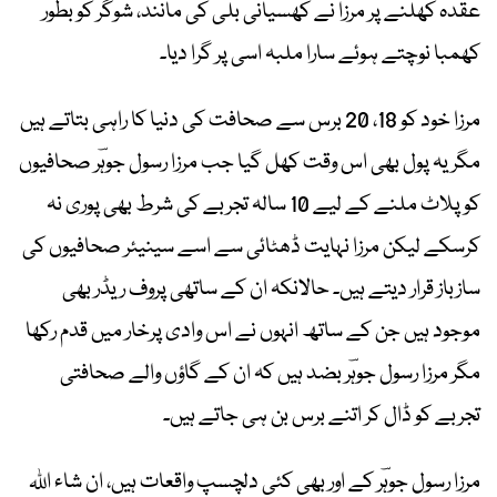
عقدہ کھلنے پر مرزا نے کھسیانی بلی کی مانند، شوگر کو بطور
کھمبا نوچتے ہوئے سارا ملبہ اسی پر گرا دیا۔
مرزا خود کو 18، 20 برس سے صحافت کی دنیا کا راہی بتاتے ہیں
مگر یہ پول بھی اس وقت کھل گیا جب مرزا رسول جوہؔر صحافیوں
کو پلاٹ ملنے کے لیے 10 سالہ تجربے کی شرط بھی پوری نہ
کرسکے لیکن مرزا نہایت ڈھٹائی سے اسے سینیئر صحافیوں کی
سازباز قرار دیتے ہیں۔ حالانکہ ان کے ساتھی پروف ریڈر بھی
موجود ہیں جن کے ساتھ انہوں نے اس وادی پرخار میں قدم رکھا
مگر مرزا رسول جوہؔر بضد ہیں کہ ان کے گاؤں والے صحافتی
تجربے کو ڈال کر اتنے برس بن ہی جاتے ہیں۔
مرزا رسول جوہؔر کے اور بھی کئی دلچسپ واقعات ہیں، ان شاء اللہ