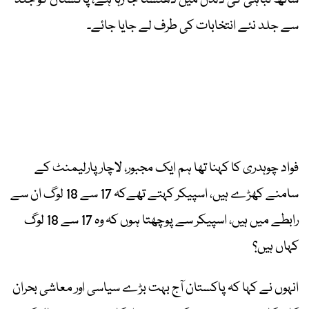
ساتھ تباہی کی دلدل میں دھنستا جا رہا ہے، پاکستان کو جلد
سے جلد نئے انتخابات کی طرف لے جایا جائے۔
فواد چوہدری کا کہنا تھا ہم ایک مجبور، لاچار پارلیمنٹ کے
سامنے کھڑے ہیں، اسپیکر کہتے تھےکہ 17 سے 18 لوگ ان سے
رابطے میں ہیں، اسپیکر سے پوچھتا ہوں کہ وہ 17 سے 18 لوگ
کہاں ہیں؟
انہوں نے کہا کہ پاکستان آج بہت بڑے سیاسی اور معاشی بحران