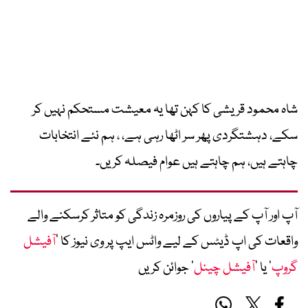
شاہ محمود قریشی کا کہن تھا یہ معیشت مستحکم نہیں کر
سکے، دہشتگردی پھر سر اٹھا رہی ہے، ، ہم نئے انتخابات
چاہتے ہیں، ہم چاہتے ہیں عوام فیصلہ کریں۔
آپ اور آپ کے پیاروں کی روزمرہ زندگی کو متاثر کرسکنے والے
واقعات کی اپ ڈیٹس کے لیے واٹس ایپ پر وی نیوز کا ’
آفیشل
گروپ
‘ یا ’
آفیشل چینل
‘ جوائن کریں