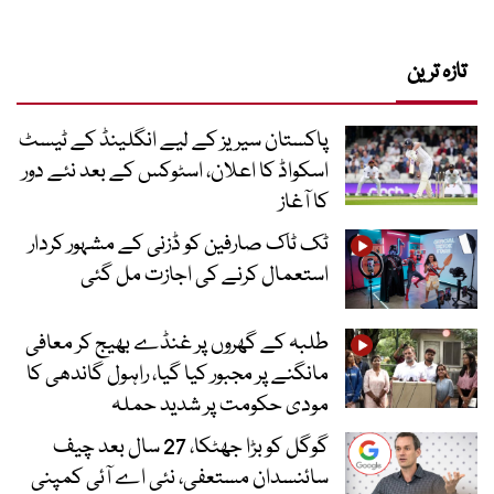
تازہ ترین
پاکستان سیریز کے لیے انگلینڈ کے ٹیسٹ
اسکواڈ کا اعلان، اسٹوکس کے بعد نئے دور
کا آغاز
ٹک ٹاک صارفین کو ڈزنی کے مشہور کردار
استعمال کرنے کی اجازت مل گئی
طلبہ کے گھروں پر غنڈے بھیج کر معافی
مانگنے پر مجبور کیا گیا، راہول گاندھی کا
مودی حکومت پر شدید حملہ
گوگل کو بڑا جھٹکا، 27 سال بعد چیف
سائنسدان مستعفی، نئی اے آئی کمپنی