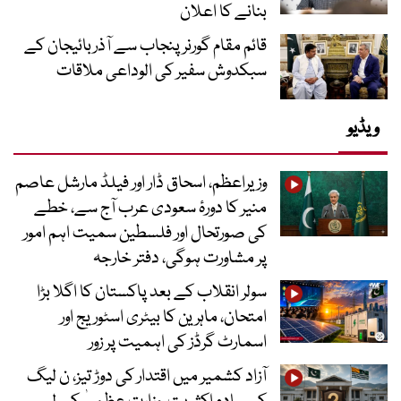
بنانے کا اعلان
قائم مقام گورنر پنجاب سے آذربائیجان کے
سبکدوش سفیر کی الوداعی ملاقات
ویڈیو
وزیراعظم، اسحاق ڈار اور فیلڈ مارشل عاصم
منیر کا دورۂ سعودی عرب آج سے، خطے
کی صورتحال اور فلسطین سمیت اہم امور
پر مشاورت ہوگی، دفتر خارجہ
سولر انقلاب کے بعد پاکستان کا اگلا بڑا
امتحان، ماہرین کا بیٹری اسٹوریج اور
اسمارٹ گرڈز کی اہمیت پر زور
آزاد کشمیر میں اقتدار کی دوڑ تیز، ن لیگ