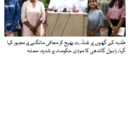
طلبہ کے گھروں پر غنڈے بھیج کر معافی مانگنے پر مجبور کیا
گیا، راہول گاندھی کا مودی حکومت پر شدید حملہ