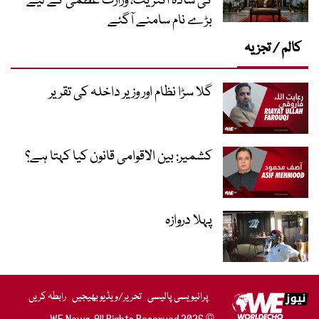
کی سادہ اکثریت، وزارت عظمیٰ کے لیے
بڑے نام سامنے آگئے
کالم / تجزیہ
گلا سڑا نظام اور وزیر داخلہ کی تقریر
کشمیر: بین الاقوامی قانون کیا کہتا ہے؟
پہلا دروازہ
پرائیویسی پالیسی
تحریر/ویڈیو بھیجیں
رابطہ کریں
© 2026 WE News. All Rights Reserved