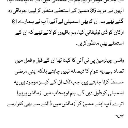
نے اجلاس موخر کر دیا، ہم نے اسمبلی میں آنے کا فیصلہ کیا،
انہوں نے مزید 35 ممبرز کے استعفے منظور کر لیے، جو باقی رہ
گئے تھے ہم ان کو بھی اسمبلی لے آئے، آپ نے ہمارے 81
ارکان کو ڈی نوٹیفائی کیا، ہم باقیوں کو لائے تھے کہ ان کے
استعفے بھی منظور کریں۔
وائس چیئرمین پی ٹی آئی کا کہنا تھا ان کے قول و فعل میں
تضاد ہے، یہ عوام کا فیصلہ نہیں چاہتے بلکہ اپنی مرضی
مسلط کرنا چاہتے ہیں، جب تک ان کے کیسز موجود ہیں یہ
اسمبلی کو طول دیں گے، ہم تو پنجاب میں آزمائش پر پورا
اترے، آپ اپنے ممبرز کو آزمائش میں ڈالنے سے بھی کترا رہے
ہیں۔