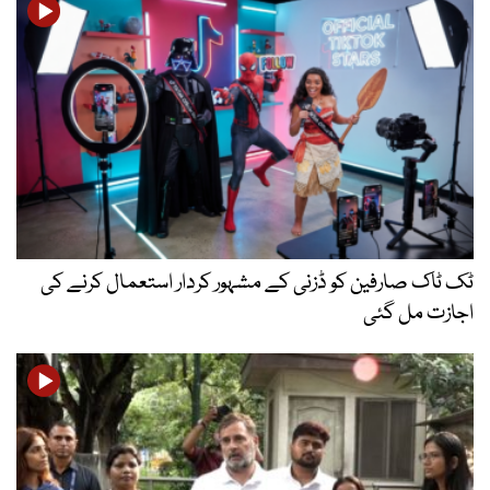
ٹک ٹاک صارفین کو ڈزنی کے مشہور کردار استعمال کرنے کی
اجازت مل گئی