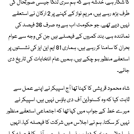
کا شکار ہے، خدشہ ہے کہ ہم سری لنکا جیسی صورتحال کی
طرف بڑھ رہے ہیں، مریم نواز کے کہنے پر 2 ارکان نے استعفے
نہیں دیے تھے، جو حکومت اب ہے وہ صرف 36 فیصد کی
نمائندہ ہے، بند کمروں کے فیصلے ہیں جن کی وجہ سے عوام
بحران کا سامنا کر رہے ہیں، ہماری 81 ایم این ایز کی نشستوں پر
استعفے منظور ہو چکے ہیں، ہمیں عام انتخابات کی تاریخ دی
جائے۔
شاہ محمود قریشی کا کہنا تھا آج اسپیکر نے اپنے عمل سے
ثابت کیا کہ وہ کسٹوڈین آف دی ہاؤس نہیں ہیں، اسپیکر نے
میرے خط کے جواب میں کہا تھا کہ اجتماعی استعفے منظور
نہیں کر سکتا، ہم نے اجلاس میں شرکت کا فیصلہ کیا، انہوں