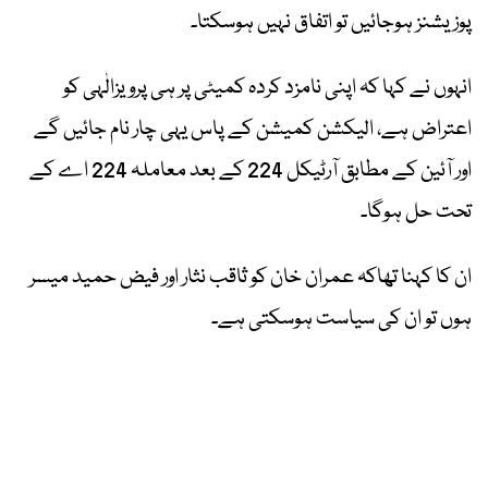
پوزیشنز ہوجائیں تو اتفاق نہیں ہوسکتا۔
انہوں نے کہا کہ اپنی نامزد کردہ کمیٹی پر ہی پرویزالٰہی کو
اعتراض ہے، الیکشن کمیشن کے پاس یہی چار نام جائیں گے
اور آئین کے مطابق آرٹیکل 224 کے بعد معاملہ 224 اے کے
تحت حل ہوگا۔
ان کا کہنا تھاکہ عمران خان کو ثاقب نثار اور فیض حمید میسر
ہوں تو ان کی سیاست ہوسکتی ہے۔