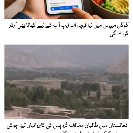
گوگل میپس میں نیا فیچر: اب ایپ آپ کے لیے کھانا بھی آرڈر
کرے گی
افغانستان میں طالبان مخالف گروپس کی کارروائیاں تیز، چوکی