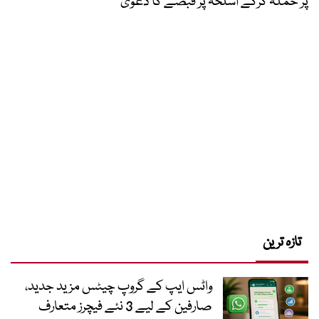
پر حملہ کرکے اسلحہ پر قبضے کا دعویٰ
تازہ ترین
واٹس ایپ کے گروپ چیٹس مزید جدید،
صارفین کے لیے 3 نئے فیچرز متعارف