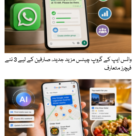
واٹس ایپ کے گروپ چیٹس مزید جدید، صارفین کے لیے 3 نئے
فیچرز متعارف