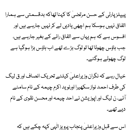
پیپلزپارٹی کے حسن مرتضیٰ کا کہنا تھاکہ بدقسمتی سے ہمارا
اتفاق نہیں ہوسکا ہم اچھی یادیں لے کر نہیں جارہے ہیں اور
افسوس ہے کہ ہم یہاں سے اتفاق رائے کے بغیر جارہے ہیں،
جب ہاؤس چھوٹا تھا تو لوگ بڑے تھے اب ہاؤس بڑا ہوگیا ہے
لوگ چھوٹے ہوگئے۔
خیال رہے کہ نگران وزيراعلیٰ کیلئے تحریک انصاف اور ق لیگ
کی طرف احمد نواز سکھیرا اورنوید اکرم چیمہ کے نام سامنے
آئے، ن لیگ اور اپوزيشن نے احد چیمہ اور محسن نقوی کے نام
دیے تھے۔
اس سے قبل وزیراعلیٰ پنجاب پرویز الٰہی کہہ چکے ہیں کہ