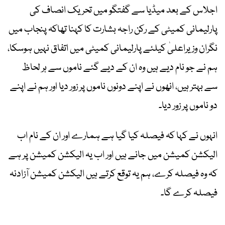
اجلاس کے بعد میڈیا سے گفتگو میں تحریک انصاف کی
پارلیمانی کمیٹی کے رکن راجہ بشارت کا کہنا تھاکہ پنجاب میں
نگران وزیراعلیٰ کیلئے پارلیمانی کمیٹی میں اتفاق نہیں ہوسکا،
ہم نے جو نام دیے ہیں وہ ان کے دیے گئے ناموں سے ہر لحاظ
سے بہتر ہیں، انھوں نے اپنے دونوں ناموں پر زور دیا اور ہم نے اپنے
دو ناموں پر زور دیا۔
انہوں نے کہا کہ فیصلہ کیا گیا ہے ہمارے اور ان کے نام اب
الیکشن کمیشن میں جانے ہیں اور اب یہ الیکشن کمیشن پر ہے
کہ وہ فیصلہ کرے، ہم یہ توقع کرتے ہیں الیکشن کمیشن آزادنہ
فیصلہ کرے گا۔