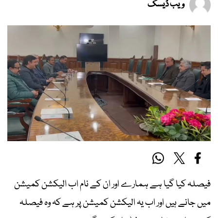
ویب ڈیسک
فیصلہ کیا گیا ہے ہمارے اور ان کے نام اب الیکشن کمیشن
میں جانے ہیں اور اب یہ الیکشن کمیشن پر ہے کہ وہ فیصلہ