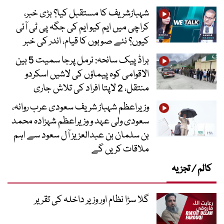
شہبازشریف کا مستقبل کیا؟ بڑی خبر،
کراچی میں ایم کیو ایم کی جگہ پی ٹی آئی
کیوں؟ نئے صوبوں کا قیام، اندر کی خبر
براڈ پیک سانحہ: نرمل پرجا سمیت 5 بین
الاقوامی کوہ پیماؤں کی لاشیں اسکردو
منتقل، 2 لاپتا افراد کی تلاش جاری
وزیراعظم شہباز شریف سعودی عرب روانہ،
سعودی ولی عہد و وزیراعظم شہزادہ محمد
بن سلمان بن عبدالعزیز آل سعود سے اہم
ملاقات کریں گے
کالم / تجزیہ
گلا سڑا نظام اور وزیر داخلہ کی تقریر