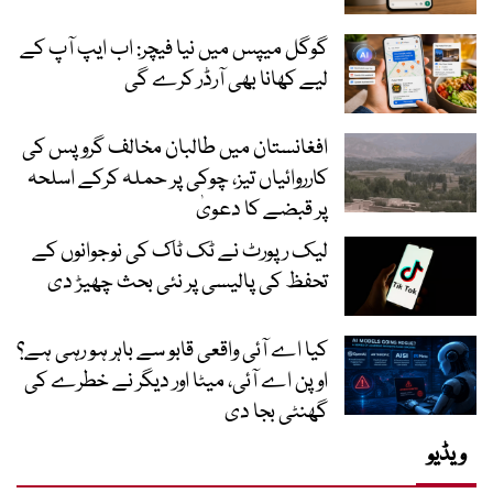
گوگل میپس میں نیا فیچر: اب ایپ آپ کے
لیے کھانا بھی آرڈر کرے گی
افغانستان میں طالبان مخالف گروپس کی
کارروائیاں تیز، چوکی پر حملہ کرکے اسلحہ
پر قبضے کا دعویٰ
لیک رپورٹ نے ٹک ٹاک کی نوجوانوں کے
تحفظ کی پالیسی پر نئی بحث چھیڑ دی
کیا اے آئی واقعی قابو سے باہر ہو رہی ہے؟
اوپن اے آئی، میٹا اور دیگر نے خطرے کی
گھنٹی بجا دی
ویڈیو