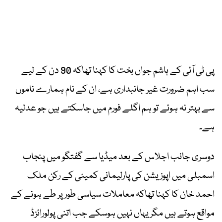
پی ٹی آئی کے ہاشم جواں بخت کا کہنا تھاکہ 90 دن کے لیے
سب اہم ضرورت غیر جانبداری ہے، ان کے نام ہمارے ناموں
سے بہتر نہ ہوئے تو ہم اگلے فورم میں جاسکتے ہیں جو عدلیہ
ہے۔
دوسری جانب اجلاس کے بعد میڈیا سے گفتگو میں پنجاب
اسمبلی میں اپوزیشن کی پارلیمانی کمیٹی کے رکن ملک
احمد خان کا کہنا تھاکہ معاملات سیاسی طور پر طے ہونے کے
مواقع ہوتے ہیں مگر یہاں نہیں ہوسکے جب اتنی پولورائزڈ