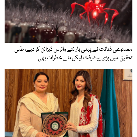
مصنوعی ذہانت نے پہلی بار نئے وائرس ڈیزائن کر دیے، طبی
تحقیق میں بڑی پیشرفت لیکن نئے خطرات بھی