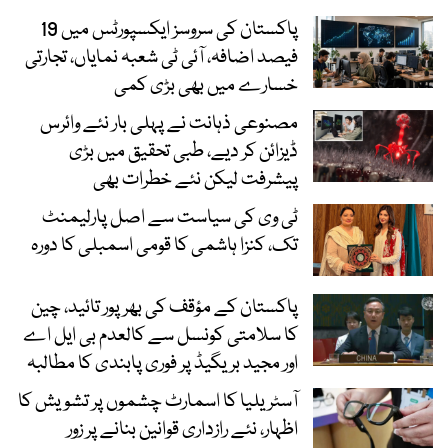
پاکستان کی سروسز ایکسپورٹس میں 19
فیصد اضافہ، آئی ٹی شعبہ نمایاں، تجارتی
خسارے میں بھی بڑی کمی
مصنوعی ذہانت نے پہلی بار نئے وائرس
ڈیزائن کر دیے، طبی تحقیق میں بڑی
پیشرفت لیکن نئے خطرات بھی
ٹی وی کی سیاست سے اصل پارلیمنٹ
تک، کنزا ہاشمی کا قومی اسمبلی کا دورہ
پاکستان کے مؤقف کی بھرپور تائید، چین
کا سلامتی کونسل سے کالعدم بی ایل اے
اور مجید بریگیڈ پر فوری پابندی کا مطالبہ
آسٹریلیا کا اسمارٹ چشموں پر تشویش کا
اظہار، نئے رازداری قوانین بنانے پر زور