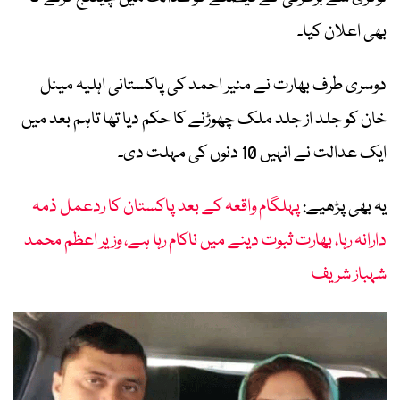
بھی اعلان کیا۔
دوسری طرف بھارت نے منیر احمد کی پاکستانی اہلیہ مینل
خان کو جلد از جلد ملک چھوڑنے کا حکم دیا تھا تاہم بعد میں
ایک عدالت نے انہیں 10 دنوں کی مہلت دی۔
یہ بھی پڑھیے:
پہلگام واقعہ کے بعد پاکستان کا ردعمل ذمہ
دارانہ رہا، بھارت ثبوت دینے میں ناکام رہا ہے، وزیر اعظم محمد
شہباز شریف