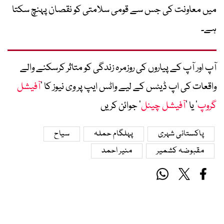
میں معاونت کی جس سے قومی سلامتی کو نقصان پہنچ سکتا
ہے۔
آپ اور آپ کے پیاروں کی روزمرہ زندگی کو متاثر کرسکنے والے
واقعات کی اپ ڈیٹس کے لیے واٹس ایپ پر وی نیوز کا ’
آفیشل
گروپ
‘ یا ’
آفیشل چینل
‘ جوائن کریں
پاکستانی شہری
پہلگام حملہ
سیاح
مقبوضہ کشمیر
منیر احمد