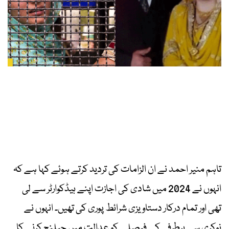
تاہم منیر احمد نے ان الزامات کی تردید کرتے ہوئے کہا ہے کہ
انہوں نے 2024 میں شادی کی اجازت اپنے ہیڈکوارٹر سے لی
تھی اور تمام درکار دستاویزی شرائط پوری کی تھیں۔ انہوں نے
نوکری سے برطرفی کے فیصلے کو عدالت میں چیلنج کرنے کا