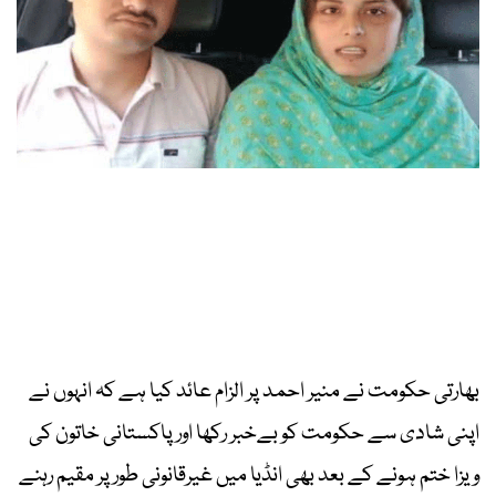
بھارتی حکومت نے منیر احمد پر الزام عائد کیا ہے کہ انہوں نے
اپنی شادی سے حکومت کو بےخبر رکھا اور پاکستانی خاتون کی
ویزا ختم ہونے کے بعد بھی انڈیا میں غیرقانونی طور پر مقیم رہنے