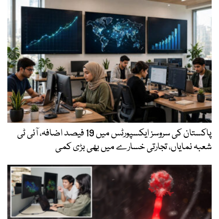
پاکستان کی سروسز ایکسپورٹس میں 19 فیصد اضافہ، آئی ٹی
شعبہ نمایاں، تجارتی خسارے میں بھی بڑی کمی