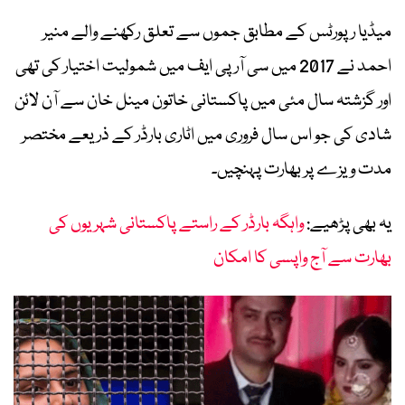
میڈیا رپورٹس کے مطابق جموں سے تعلق رکھنے والے منیر
احمد نے 2017 میں سی آر پی ایف میں شمولیت اختیار کی تھی
اور گزشتہ سال مئی میں پاکستانی خاتون مینل خان سے آن لائن
شادی کی جو اس سال فروری میں اٹاری بارڈر کے ذریعے مختصر
مدت ویزے پر بھارت پہنچیں۔
یہ بھی پڑھیے:
واہگہ بارڈر کے راستے پاکستانی شہریوں کی
بھارت سے آج واپسی کا امکان