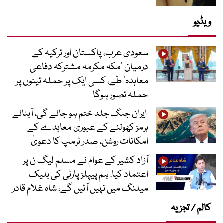
ویڈیو
سعودی عرب، پاکستان اور ترکیہ کے
درمیان ’مکہ مکرمہ مشترکہ دفاعی
معاہدہ‘ طے، کسی ایک پر حملہ تینوں پر
حملہ تصور ہوگا
ایران جنگ جلد ختم ہو جائے گی، آبنائے
ہرمز کھولنے کے عبوری معاہدے کے
امکانات روشن، صدر ٹرمپ کا دعویٰ
آزاد کشیر کے عوام نے مسلم لیگ ن پر
اعتماد کیا، ہم پیپلز پارٹی کی بلیک
میلنگ میں نہیں آئیں گے، شاہ غلام قادر
کالم / تجزیہ