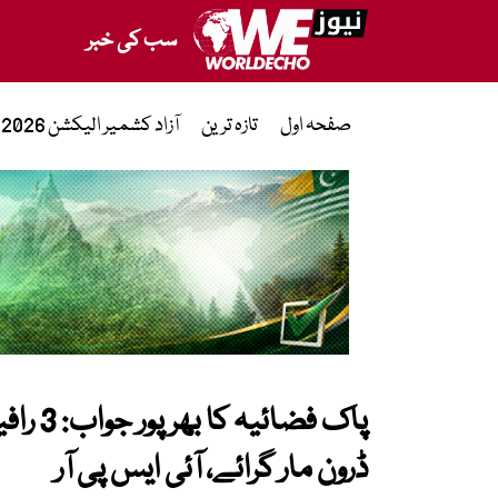
سب کی خبر
صفحہ اول
تازہ ترین
آزاد کشمیر الیکشن 2026
ڈرون مار گرائے، آئی ایس پی آر