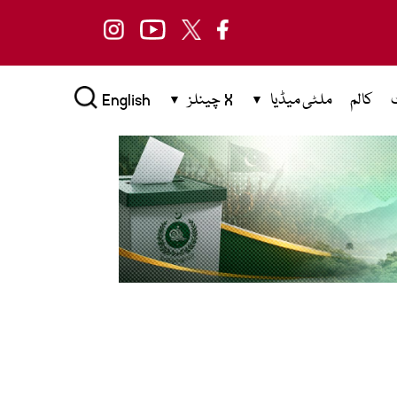
کالم
ملٹی میڈیا
X چینلز
English