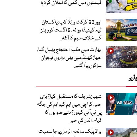
قیمتوں میں کمی کا اعلان کر دیا
اوور 60 کرکٹ ورلڈ کپ: پاکستان
ٹیم کینیڈا روانہ، 9 اگست کو ویلز
کے خلاف مہم کا آغاز
بھارت میں طلبہ احتجاج پھیل گیا،
جھاڑکھنڈ میں بھی ہزاروں نوجوان
سڑکوں پر آگئے
ڈیو
شہبازشریف کا مستقبل کیا؟ بڑی
خبر، کراچی میں ایم کیو ایم کی جگہ
پی ٹی آئی کیوں؟ نئے صوبوں کا
قیام، اندر کی خبر
براڈ پیک سانحہ: نرمل پرجا سمیت