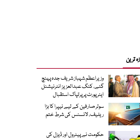
زہ ترین
وزیراعظم شہباز شریف جدہ پہنچ
گئے، کنگ عبدالعزیز انٹرنیشنل
ایئر پورٹ پر پرتپاک استقبال
سولر صارفین کے لیے نیپرا کا بڑا
ریلیف، لائسنس کی شرط ختم
حکومت نے پیٹرول اور ڈیزل کی