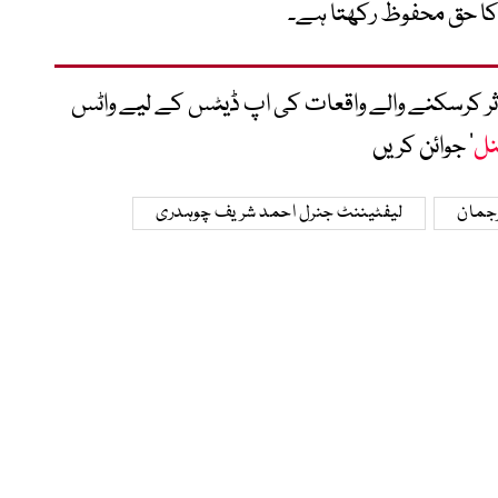
کا حق محفوظ رکھتا ہے۔
متاثر کرسکنے والے واقعات کی اپ ڈیٹس کے لیے واٹس
نل
‘ جوائن کریں
رجمان
لیفٹیننٹ جنرل احمد شریف چوہدری