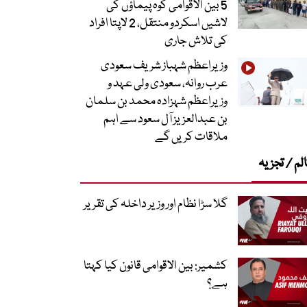
5 بین الاقوامی کوہ پیماؤں کی
لاشیں اسکردو منتقل، 2 لاپتا افراد
کی تلاش جاری
وزیراعظم شہباز شریف سعودی
عرب روانہ، سعودی ولی عہد و
وزیراعظم شہزادہ محمد بن سلمان
بن عبدالعزیز آل سعود سے اہم
ملاقات کریں گے
لم / تجزیہ
گلا سڑا نظام اور وزیر داخلہ کی تقریر
کشمیر: بین الاقوامی قانون کیا کہتا
ہے؟