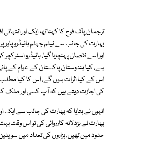
ترجمان پاک فوج کا کہنا تھا ایک اور انتہائ
بھارت کی جانب سے نیلم جہلم ہائیڈرو پاور پر
اور اسے نقصان پہنچایا گیا، ہائیڈرو اسٹرکچر کو
ہے، کیا ہندوستان پاکستان کے عوام کے پانی 
اس کے کیا اثرات ہوں گے، اس کا کیا مطلب ہے
کی اجازت دیتے ہیں کہ آپ کسی اور ملک کے پان
انہوں نے بتایا کہ بھارت کی جانب سے ایک او
بھارت نے بزدلانہ کارروائی کی تو اس وقت بہت 
حدود میں تھیں، ہزاروں کی تعداد میں سویل