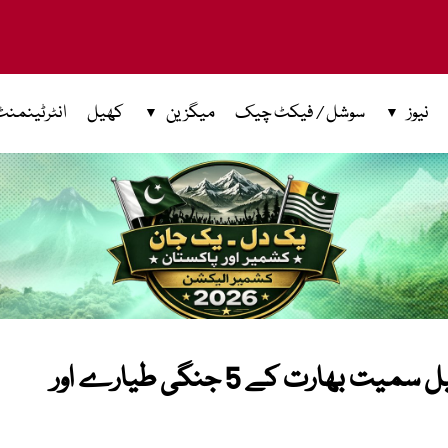
نیوز
سوشل / فیکٹ چیک
میگزین
کھیل
انٹرٹینمنٹ
پاک فضائیہ کا بھرپور جواب: 3 رافیل سمیت بھارت کے 5 جنگی طیارے اور