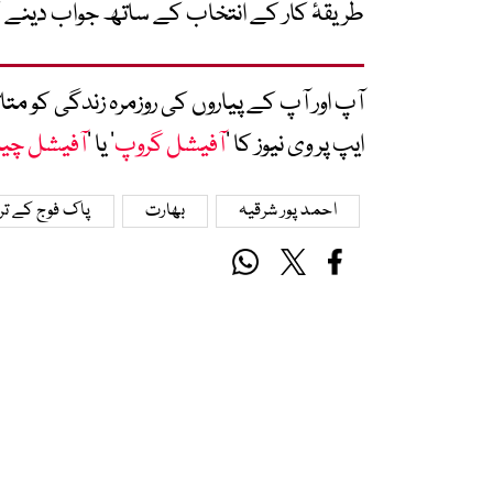
طریقۂ کار کے انتخاب کے ساتھ جواب دینے 
آپ اور آپ کے پیاروں کی روزمرہ زندگی کو 
ایپ پر وی نیوز کا ’
آفیشل گروپ
‘ یا ’
آفیشل چی
احمد پور شرقیہ
بھارت
پاک فوج کے ت