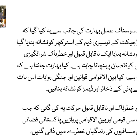
ی افسوسناک عمل بھارت کی جانب سے یہ کیا گیا کہ
اجیکٹ کے نوسیری ڈیم کے اسٹرکچر کو نشانہ بنایا گیا
 نشانہ بنایا ایک ناقابل قبول اور خطرناک شر انگیزی
کو نقصان پہنچانا چاہتا ہے، کیا بھارت جانتا ہے کہ
، کیا بین الاقوامی قوانین اور جنگی روایات اس بات
ی کے ذخائر اور ڈیمز کو نشانہ بنائیں۔
ر خطرناک اور ناقابل قبول حرکت یہ کی گئی کہ جب
سی قومی اور بین الاقوامی پروازیں پاکستانی فضائی
ین مسافروں کی زندگیاں خطرے میں ڈالی گئیں،