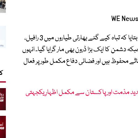
میڈیا بریفنگ کے دوران ترجمان پاک فوج نے بتایا کہ تباہ کیے گئے بھارتی طیاروں میں 3 رافیل،
ایس یو 30 شامل ہے، جبکہ دشمن کا ایک بڑا ڈرون بھی مار گرایا گیا۔ انہوں
اثے محفوظ ہیں اور فضائی دفاع مکمل طور پر فعال
کا
دید مذمت اور پاکستان سے مکمل اظہارِ یکجہتی