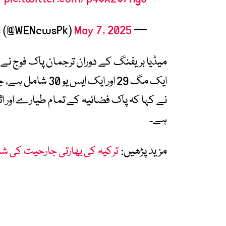
May 7, 2025
— WE News (@WENewsPk)
ایک مگ 29 اور ایک 
نے کہا کہ پاک فضائیہ کے تمام طیارے اور اث
ہے۔
مزید پڑھیں:
ترکیہ کی بھارتی جارحیت کی ش