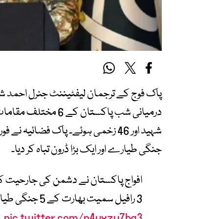
جنگی طیارے اور ایک بڑا ڈرون تباہ کر دیا۔
افواج پاکستان نے دشمن کی جارحیت کے 
3 رافیل سمیت بھارت کے 5 جنگی طیارے اور ڈرون مار گرائے، ڈی جی آئی ایس پی آر
pic.twitter.com/p4vxzv7hg3