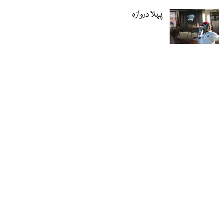
پہلا دروازہ