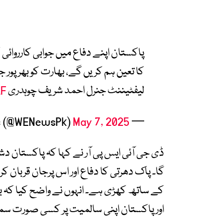
پاکستان اپنے دفاع میں جوابی کارروائی 
کا تعین ہم کریں گے، بھارت کو بھرپور ج
لیفٹیننٹ جنرل احمد شریف چوہدری
LF
May 7, 2025
— WE News (@WENewsPk)
ڈی جی آئی ایس پی آر نے کہا کہ پاکستان دش
گا۔ پاک دھرتی کا دفاع اور اس پرجان قربان کر
کے ساتھ کھڑی ہے۔ انہوں نے واضح کیا کہ ب
اورپاکستان اپنی سالمیت پر کسی صورت سمجھ