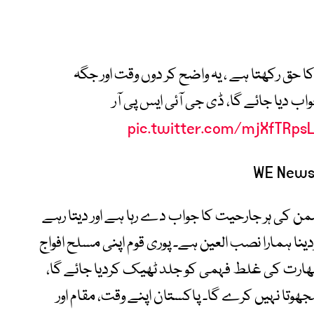
کا حق رکھتا ہے ، یہ واضح کر دوں وقت اور جگہ
واب دیا جائے گا، ڈی جی آئی ایس پی آر
pic.twitter.com/mjXfTRps
من کی ہر جارحیت کا جواب دے رہا ہے اور دیتا رہے
دینا ہمارا نصب العین ہے۔ پوری قوم اپنی مسلح افواج
ھارت کی غلط فہمی کو جلد ٹھیک کردیا جائے گا،
وتا نہیں کرے گا۔ پاکستان اپنے وقت، مقام اور