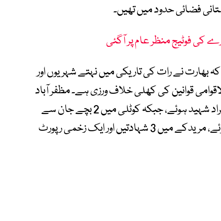
رے کی فوٹیج منظر عام پر آگئی
 بھارت نے رات کی تاریکی میں نہتے شہریوں اور
لاقوامی قوانین کی کھلی خلاف ورزی ہے۔ مظفر آباد
میں مسجد بلال پر کیے گئے حملے میں 3 افراد شہید ہوئے، جبکہ کوٹلی میں 2 بچے جان سے
گئے۔ احمد پور شرقیہ میں 13 شہری شہید ہوئے، مریدکے میں 3 شہادتیں اور ایک زخمی رپورٹ