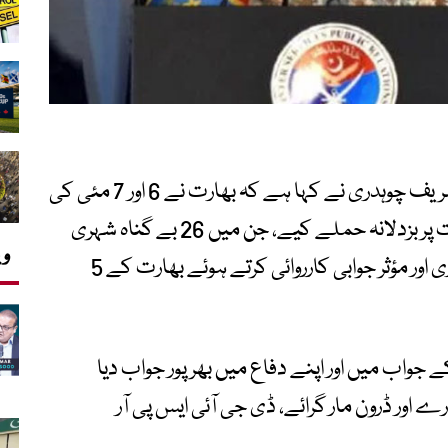
پاک فوج کے ترجمان لیفٹیننٹ جنرل احمد شریف چوہدری نے کہا ہے کہ بھارت نے 6 اور 7 مئی کی
درمیانی شب پاکستان کے 6 مختلف مقامات پر بزدلانہ حملے کیے، جن میں 26 بے گناہ شہری
وی
شہید اور 46 زخمی ہوئے۔ پاک فضائیہ نے فوری اور مؤثر جوابی کارروائی کرتے ہوئے بھارت کے 5
جواب میں اور اپنے دفاع میں بھرپور جواب دیا