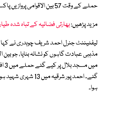
حملے کے وقت 57 بین الاقوامی پروازیں پاکستانی فضائی حدود میں تھیں۔
مزید پڑھیں:
بھارتی فضائیہ کے تباہ شدہ طیا
لیفٹیننٹ جنرل احمد شریف چوہدری نے کہا کہ
مذہبی عبادت گاہوں کو نشانہ بنایا، جو بین ا
ہوا۔