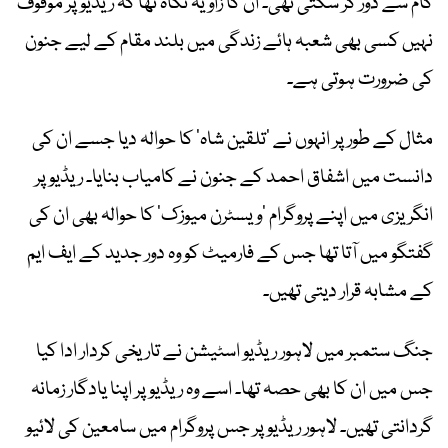
کام سے دور کر سکتی تھی۔ ان کا زاویہ نگاہ تھا کہ ریڈیو پر موقوف
نہیں کسی بھی شعبہ ہائے زندگی میں بلند مقام کے لیے جنون
کی ضرورت ہوتی ہے۔
مثال کے طور پر انہوں نے ’تلقین شاہ‘ کا حوالہ دیا جسے ان کی
دانست میں اشفاق ‎احمد کے جنون نے کامیاب بنایا۔ ریڈیو پر
انگریزی میں اپنے پروگرام ’ویسٹرن میوزک‘ کا حوالہ بھی ان کی
گفتگو میں آتا تھا جس کے فارمیٹ کو وہ دور جدید کے ایف ایم
کے مشابہ قرار دیتی تھیں۔
جنگ ستمبر میں لاہور ریڈیو اسٹیشن نے تاریخی کردار ادا کیا
جس میں ان کا بھی حصہ تھا۔ اسے وہ ریڈیو پر اپنا یادگار زمانہ
گردانتی تھیں۔ لاہور ریڈیو پر جس پروگرام میں سامعین کی لائیو