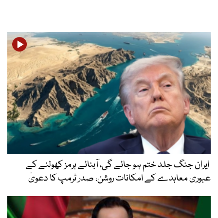
ایران جنگ جلد ختم ہو جائے گی، آبنائے ہرمز کھولنے کے
عبوری معاہدے کے امکانات روشن، صدر ٹرمپ کا دعویٰ