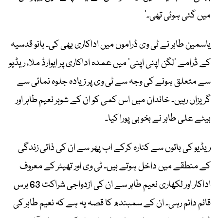
میں گئی ہوئی تھی۔’
یاسمین طاہر نے ٹی وی ڈراموں میں اداکاری بھی کی۔ بانو قدسیہ
کے ڈرامے ‘لگن اپنی اپنی’ میں عمدہ اداکاری پر ایوارڈ ملا، ریڈیو
سے متعلق ہونے کی وجہ سے ٹی وی پر زیادہ جلوہ نمائی سے
گریزاں رہیں۔ خاندان میں اس کمی کو ان کے شوہر نعیم طاہر اور
بیٹے علی طاہر نے بخوبی پورا کیا۔
‎ریڈیو کی باتوں سے کنارہ کرکے اب پھر سے ان کی ذاتی زندگی
کے منطقے میں داخل ہوتے ہیں۔ ٹی وی اور تھیٹر کے معروف
اداکار اور لکھاری نعیم طاہر سے ان کی ازدواجی شراکت 63 برس
قائم دائم رہی۔ ان کے سمبندھ کا قصہ یہ ہے کہ نعیم طاہر کی