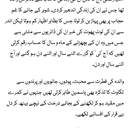
تھا جس نے ان کی زندگی اندھیر کردی۔ شوہر کے جانے کا غم
حجاب پر بھی پہاڑ بن کر ٹوٹا جس کا بظاہر اظہار کم ہوتا لیکن اندر
سے ان کی ٹوٹ پھوٹ کی خبر ان کی ڈائریوں سے ملتی ہے
جس میں وہ ان کے بچھڑنے کے ماہ و سال کا حساب رقم کرتی
تھیں کہ آج ‘ٹی’ کو گزرے اتنے سال اور اتنے دن ہو گئے اور آج
اتنے سال اور دن۔
‎والدہ کی فطرت سے محبت، پودوں، جانوروں اور پرندوں سے
لگاوٹ کا تذکرہ بھی یاسمین طاہر کرتی تھیں جنہوں نے کمرے
میں مقید ہو کر لکھنے کے بجائے درخت کے ‎نیچے بیٹھ کر دل
بے قرار کے افسانے لکھے۔