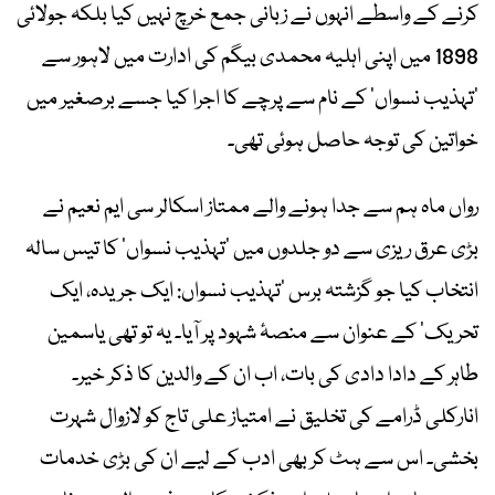
کرنے کے واسطے انہوں نے زبانی جمع خرچ نہیں کیا بلکہ جولائی
1898 میں اپنی اہلیہ محمدی بیگم کی ادارت میں لاہور سے
’تہذیب نسواں‘ کے نام سے پرچے کا اجرا کیا جسے برصغیر میں
خواتین کی توجہ حاصل ہوئی تھی۔
‎رواں ماہ ہم سے جدا ہونے والے ممتاز اسکالر سی ایم نعیم ‎نے
بڑی عرق ریزی سے دو جلدوں میں ’تہذیب نسواں‘ کا تیس سالہ
انتخاب کیا جو گزشتہ برس ’تہذیب نسواں: ایک جریدہ، ایک
تحریک‘ کے عنوان سے منصۂ شہود پر آیا۔ یہ تو تھی یاسمین
طاہر کے دادا دادی کی بات، اب ان کے والدین کا ذکر خیر۔
انارکلی ڈرامے کی تخلیق نے امتیاز علی تاج کو لازوال شہرت
بخشی۔ اس سے ہٹ کر بھی ادب کے لیے ان کی بڑی خدمات