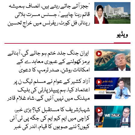
’ججز آتے جاتے رہتے ہیں، انصاف ہمیشہ
قائم رہنا چاہیے‘، جسٹس مسرت ہلالی
ریٹائر، فل کورٹ ریفرنس میں خراجِ تحسین
ویڈیو
ایران جنگ جلد ختم ہو جائے گی، آبنائے
ہرمز کھولنے کے عبوری معاہدے کے
امکانات روشن، صدر ٹرمپ کا دعویٰ
آزاد کشیر کے عوام نے مسلم لیگ ن پر
اعتماد کیا، ہم پیپلز پارٹی کی بلیک
میلنگ میں نہیں آئیں گے، شاہ غلام قادر
شہبازشریف کا مستقبل کیا؟ بڑی خبر،
کراچی میں ایم کیو ایم کی جگہ پی ٹی آئی
کیوں؟ نئے صوبوں کا قیام، اندر کی خبر