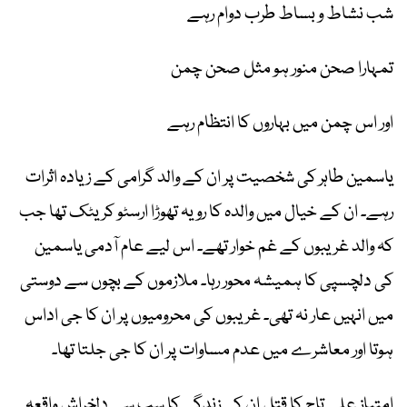
‎یاسمین طاہر کی شخصیت پر ان کے والد گرامی کے زیادہ اثرات
رہے۔ ان کے خیال میں والدہ کا رویہ تھوڑا ارسٹو کریٹک تھا جب
کہ والد غریبوں کے غم خوار تھے۔ اس لیے عام آدمی یاسمین
کی دلچسپی کا ہمیشہ محور رہا۔ ملازموں کے بچوں سے دوستی
میں انہیں عار نہ تھی۔ غریبوں کی محرومیوں پر ان کا جی اداس
ہوتا اور معاشرے میں عدم مساوات پر ان کا جی جلتا تھا۔
‎امتیاز علی تاج کا قتل ان کی زندگی کا سب سے دلخراش واقعہ