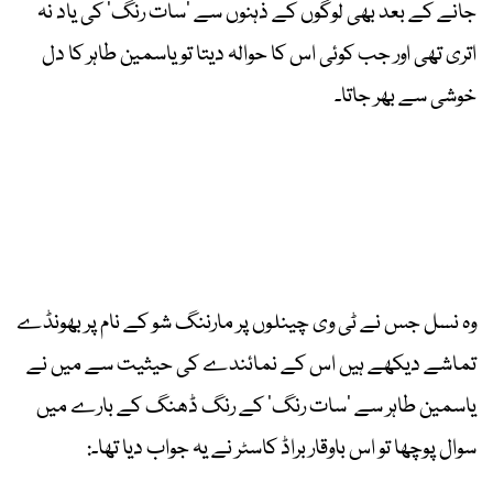
جانے کے بعد بھی لوگوں کے ذہنوں سے ’سات رنگ‘ کی یاد نہ
اتری تھی اور جب کوئی اس کا حوالہ دیتا تو یاسمین طاہر کا دل
خوشی سے بھر جاتا۔
‎وہ نسل جس نے ٹی وی چینلوں پر مارننگ شو کے نام پر بھونڈے
تماشے دیکھے ہیں اس کے نمائندے کی حیثیت سے میں نے
یاسمین طاہر سے ’سات رنگ‘ کے رنگ ڈھنگ کے بارے میں
سوال پوچھا تو اس باوقار براڈ کاسٹر نے یہ جواب دیا تھا۔: