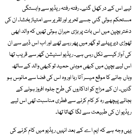
لیے اس کے در کھل گئے۔ رفتہ رفتہ ریڈیو سے وابستگی
مستحکم ہوتی گئی جسے تحریر اور تقریر سے امتیاز بخشا۔ ان کی
دختر بچپن میں اس بات پر بڑی حیران ہوتی تھیں کہ والد ابھی
تھوڑی دیر پہلے تو گھر میں پھر رہے تھے اور اب اس ڈبے سے ان
کی آواز کیسے نکل رہی ہے۔ ریڈیو اسٹیشن گھر سے قریب تھا
اس لیے بچپن میں کبھی موہنی حمید تو کبھی والد کے ساتھ
وہاں جانے کا موقع میسر آتا رہا اور وہ اس کی فضا سے مانوس ہو
گئیں۔ ان کے مزاج کو اداکاروں کی طرح جلوہ افروز ہونے کے
بجائے پیچھے رہ کر کام کرنے سے فطری مناسبت تھی اس لیے
ریڈیو ان کی طبیعت سے لگا کھاتا تھا۔
‎یہی وجہ ہے کہ ایم اے کے بعد انہیں ریڈیو میں کام کرنے کی