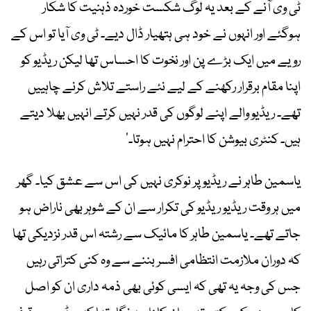
ٹی وی آنے کے بعد یہ لوگ شکست خوردہ ذہنیت کا شکار
ہوگئے اور انہوں نے خود ہی ہتھیار ڈال دیے۔ ٹی وی آیا تو اس کے
رویے میں ایک بڑے پن اور نخوت کا احساس تھا لیکن ریڈیو کو
اپنا مقام برقرار رکھنے کے لیے نئے راستے تلاش کرنے چاہییں
تھے۔ ریڈیو والے اپنے لوگوں کی قدر نہیں کرتے انہیں بھلا دیتے
ہیں۔ کنٹری بیوشن کا احترام نہیں ہوتا۔’
‎یاسمین طاہر نے ریڈیو پر نوکری نہیں کی اس سے عشق کیا۔ گھر
میں ہر وقت ریڈیو ریڈیو کی تکرار سے ان کے شوہر بھی ناراض ہو
جاتے تھے۔ یاسمین طاہر کا مائیک سے رشتہ اس قدر نزدیکی تھا
کہ دوران ملازمت انتظامی افسر بننے سے وہ کنی کتراتی رہیں
جس کی وجہ یہ تھی کہ ایسی کوئی بھی ذمہ داری ان کو اصل