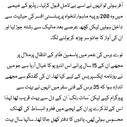
آفر ہوئی تو انہوں نے اسے بے تامل قبول کرلیا۔ ریڈیو کے خیمے
میں وہ 200 روپیہ ماہوار تنخواہ پر پبلسٹی افسر کی حیثیت سے
داخل ہوئیں لیکن کچھ عرصے بعد مائیک سے رشتہ جوڑ لیا اور
ان کی آواز کا جادو سر چڑھ کر بولنے لگا۔
نوے برس کی عمر میں یاسمین طاہر کے انتقالِ پرملال پر
مجھے ان کے 15 سال پرانے اس انٹرویو کا خیال آرہا ہے جو میں
نے روزنامہ ایکسپریس کے لیے کیا تھا۔ ان کی گفتگو سے مجھے
اندازہ ہوا کہ 35 برس کے فنی سفر میں انہوں نے بہت سے
پروگرام کیے لیکن ’سات رنگ‘ ان کے دل سے بہت قریب تھا لہٰذا
اس کے تذکرے پر ان کے لہجے میں فخر و انبساط کی کھنک
محسوس ہوتی تھی۔ یادوں کا دفتر کھل جاتا تھا۔ سالہا سال بیت