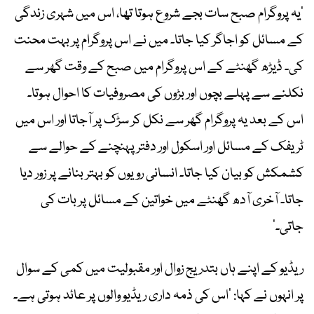
‘یہ پروگرام صبح سات بجے شروع ہوتا تھا، اس میں شہری زندگی
کے مسائل کو اجاگر کیا جاتا۔ میں نے اس پروگرام پر بہت محنت
کی۔ ڈیڑھ گھنٹے کے اس پروگرام میں صبح کے وقت گھر سے
نکلنے سے پہلے بچوں اور بڑوں کی مصروفیات کا احوال ہوتا۔
اس کے بعد یہ پروگرام گھر سے نکل کر سڑک پر آجاتا اور اس میں
ٹریفک کے مسائل اور اسکول اور دفتر پہنچنے کے حوالے سے
کشمکش کو بیان کیا جاتا۔ انسانی رویوں کو بہتر بنانے پر زور دیا
جاتا۔ آخری آدھ گھنٹے میں خواتین کے مسائل پر بات کی
جاتی۔’
‎ریڈیو کے اپنے ہاں بتدریج زوال اور مقبولیت میں کمی کے سوال
پر انہوں نے کہا: ‘اس کی ذمہ داری ریڈیو والوں پر عائد ہوتی ہے۔