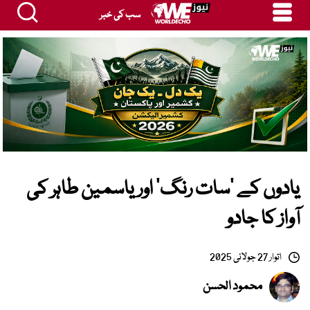
سب کی خبر
یادوں کے ’سات رنگ‘ اور یاسمین طاہر کی
آواز کا جادو
اتوار 27 جولائی 2025
محمود الحسن