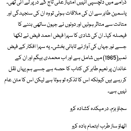
ڈرامے میں دلچسپی انہیں امتیاز علی تاج کے در پر لے آئی تھی۔
یاسمین طاہر سے ان کی ملاقات ہوئی تو وہ ان کی سنجیدگی اور
متانت سے متاثر ہوئیں اور دونوں نے جیون ساتھی بننے کا
فیصلہ کیا۔ ان کی شادی کا سہرا فیض احمد فیض نے لکھا
جسے نور جہاں کی آواز نے تابانی بخشی۔ یہ سہرا افکار کے فیض
نمبر(1965) میں شامل ہے اور اب محمدی بیگم اور ان کے
خاندان پر نعیم طاہر کی کتاب کا حصہ ہے جسے ہم یہاں نقل
کر رہے ہیں کیونکہ اس کا تذکرہ تو ہوتا ہے لیکن اس کا متن عام
نہیں ہے۔