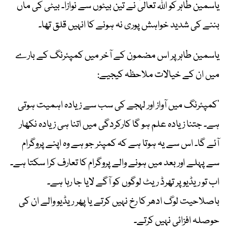
یاسمین طاہر کو اللہ تعالیٰ نے تین بیٹوں سے نوازا۔ بیٹی کی ماں
بننے کی شدید خواہش پوری نہ ہونے کا انہیں قلق تھا۔
یاسمین طاہر پر اس مضمون کے آخر میں کمپئرنگ کے بارے
میں ان کے خیالات ملاحظہ کیجیے:
’کمپئرنگ میں آواز اور لہجے کی سب سے زیادہ اہمیت ہوتی
ہے۔ جتنا زیادہ علم ہو گا کارکردگی میں اتنا ہی زیادہ نکھار
آئے گا۔ اس سے یہ ہوتا ہے کہ کمپئر جو ہے وہ اپنے پروگرام
سے پہلے اور بعد میں ہونے والے پروگرام کا تعارف کرا سکتا ہے۔
اب تو ریڈیو پر تھرڈ ریٹ لوگوں کو آگے لایا جا رہا ہے۔
باصلاحیت لوگ ادھر کا رخ نہیں کرتے یا پھر ریڈیو والے ان کی
حوصلہ افزائی نہیں کرتے۔