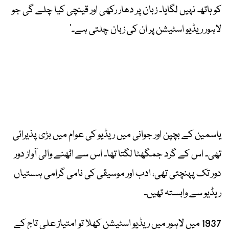
کو ہاتھ نہیں لگایا۔ زبان پر دھار رکھی اور قینچی کیا چلے گی جو
لاہور ریڈیو اسٹیشن پر ان کی زبان چلتی ہے۔’
‎یاسمین کے بچپن اور جوانی میں ریڈیو کی عوام میں بڑی پذیرائی
تھی۔ اس کے گرد جمگھٹا لگتا تھا۔ اس سے اٹھنے والی آواز دور
دور تک پہنچتی تھی، ادب اور موسیقی کی نامی گرامی ہستیاں
ریڈیو سے وابستہ تھیں۔
1937 میں لاہور میں ریڈیو اسٹیشن کھلا تو امتیاز علی تاج کے