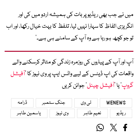
‎میں نے جب بھی ریڈیو پر بات کی ہمیشہ اردو میں کی اور
انگریزی الفاظ کا سہارا نہیں لیا، تلفظ کا بہت خیال رکھا، اور اب
تو جو کچھ ہو رہا ہے وہ آپ کے سامنے ہی ہے۔‘
آپ اور آپ کے پیاروں کی روزمرہ زندگی کو متاثر کرسکنے والے
واقعات کی اپ ڈیٹس کے لیے واٹس ایپ پر وی نیوز کا ’
آفیشل
گروپ
‘ یا ’
آفیشل چینل
‘ جوائن کریں
WENEWS
ٹی وی
جنگ ستمبر
ڈرامہ
ریڈیو
نعیم طاہر
وی نیوز
یاسمین طاہر