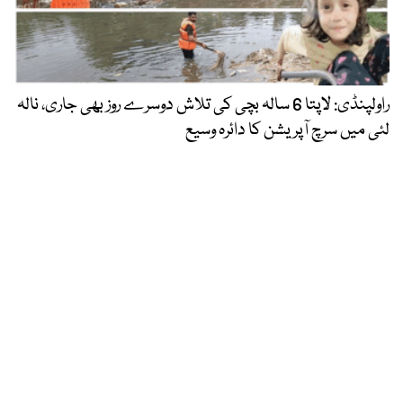
راولپنڈی: لاپتا 6 سالہ بچی کی تلاش دوسرے روز بھی جاری، نالہ
لئی میں سرچ آپریشن کا دائرہ وسیع