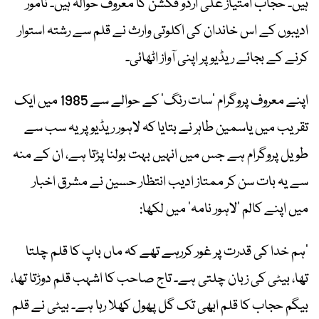
ہیں۔ حجاب امتیاز علی اردو فکشن کا معروف حوالہ ہیں۔ نامور
ادیبوں کے اس خاندان کی اکلوتی وارث نے قلم سے رشتہ استوار
کرنے کے بجائے ریڈیو پر اپنی آواز اٹھائی۔
اپنے معروف پروگرام ’سات رنگ‘ کے حوالے سے 1985 میں ایک
تقریب میں یاسمین طاہر نے بتایا کہ لاہور ریڈیو پر یہ سب سے
طویل پروگرام ہے جس میں انہیں بہت بولنا پڑتا ہے، ان کے منہ
سے یہ بات سن کر ممتاز ادیب انتظار حسین نے مشرق اخبار
میں اپنے کالم ’لاہور نامہ‘ میں لکھا:
‎’ہم خدا کی قدرت پر غور کررہے تھے کہ ماں باپ کا قلم چلتا
تھا، بیٹی کی زبان چلتی ہے۔ تاج صاحب کا اشہب قلم دوڑتا تھا،
بیگم حجاب کا قلم ابھی تک گل پھول کھلا رہا ہے۔ بیٹی نے قلم