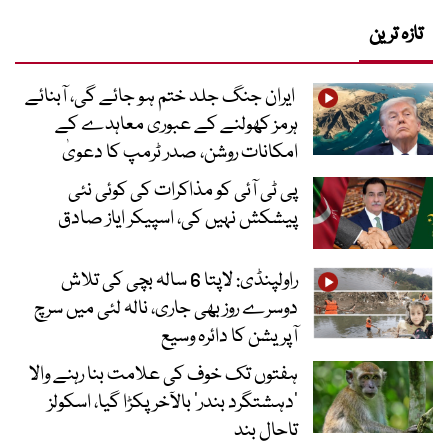
تازہ ترین
ایران جنگ جلد ختم ہو جائے گی، آبنائے
ہرمز کھولنے کے عبوری معاہدے کے
امکانات روشن، صدر ٹرمپ کا دعویٰ
پی ٹی آئی کو مذاکرات کی کوئی نئی
پیشکش نہیں کی، اسپیکر ایاز صادق
راولپنڈی: لاپتا 6 سالہ بچی کی تلاش
دوسرے روز بھی جاری، نالہ لئی میں سرچ
آپریشن کا دائرہ وسیع
ہفتوں تک خوف کی علامت بنا رہنے والا
‘دہشتگرد بندر’ بالآخر پکڑا گیا، اسکولز
تاحال بند