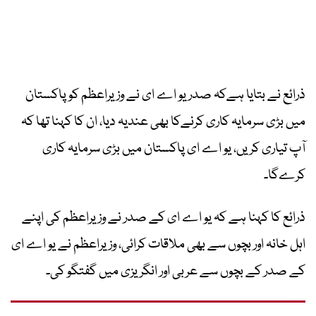
ذرائع نے بتایا ہےکہ صدر یو اے ای نے وزیراعظم کو پاکستان
میں بڑی سرمایہ کاری کرنےکا بھی عندیہ دیا، ان کا کہنا تھا کہ
آپ تیاری کریں، یو اے ای پاکستان میں بڑی سرمایہ کاری
کرےگا۔
ذرائع کا کہنا ہے کہ یو اے ای کے صدر نے وزیراعظم کی اپنے
اہل خانہ اور بچوں سے بھی ملاقات کرائی، وزیراعظم نے یو اے ای
کے صدر کے بچوں سے عربی اور انگریزی میں گفتگو کی۔