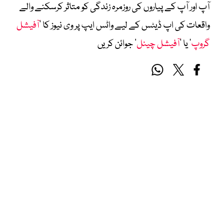
آپ اور آپ کے پیاروں کی روزمرہ زندگی کو متاثر کرسکنے والے
واقعات کی اپ ڈیٹس کے لیے واٹس ایپ پر وی نیوز کا ’
آفیشل
گروپ
‘ یا ’
آفیشل چینل
‘ جوائن کریں