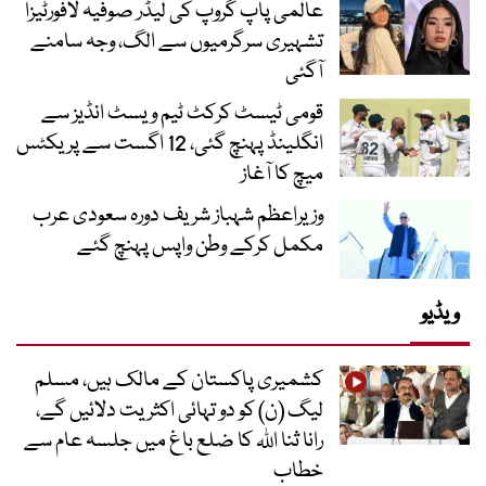
عالمی پاپ گروپ کی لیڈر صوفیہ لافورٹیزا
تشہیری سرگرمیوں سے الگ، وجہ سامنے
آگئی
قومی ٹیسٹ کرکٹ ٹیم ویسٹ انڈیز سے
انگلینڈ پہنچ گئی، 12 اگست سے پریکٹس
میچ کا آغاز
وزیراعظم شہباز شریف دورہ سعودی عرب
مکمل کرکے وطن واپس پہنچ گئے
ویڈیو
کشمیری پاکستان کے مالک ہیں، مسلم
لیگ (ن) کو دو تہائی اکثریت دلائیں گے،
رانا ثنا اللہ کا ضلع باغ میں جلسہ عام سے
خطاب