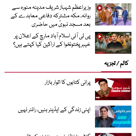
وزیراعظم شہباز شریف مدینہ منورہ سے
روانہ، مکہ مشترکہ دفاعی معاہدے کے
بعد مسجد نبویؐ میں حاضری
پی ٹی آئی اسلام آباد مارچ کے اعلان پر
خیبر پختونخوا کے اراکین کیا کہتے ہیں؟
کالم / تجزیہ
پرانی کتابوں کا اتوار بازار
اپنی زندگی کے ایڈیٹر بنیں، رائٹر نہیں