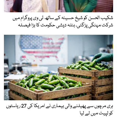
شکیب الحسن کو شیخ حسینہ کے ساتھ ٹی وی پروگرام میں
شرکت مہنگی پڑگئی، بنلہ دیشی حکومت کا بڑا فیصلہ
ہری مرچوں سے پھیلنے والی بیماری نے امریکا کی 27 ریاستوں
کو لپیٹ میں لے لیا