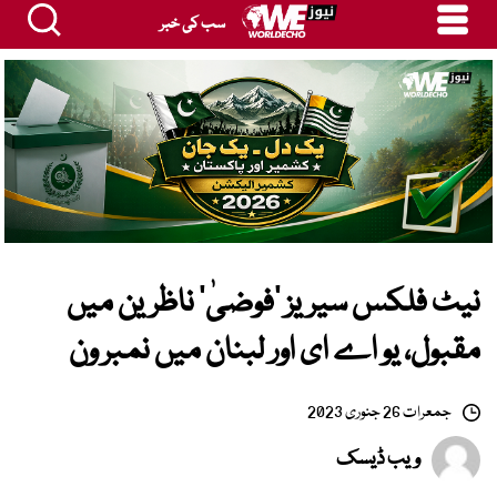
سب کی خبر
نیٹ فلکس سیریز ’فوضیٰ‘ ناظرین میں
مقبول، یو اے ای اور لبنان میں نمبر ون
جمعرات 26 جنوری 2023
ویب ڈیسک