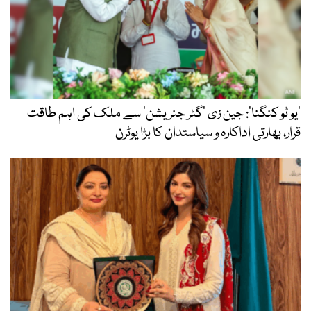
’یو ٹو کنگنا‘: جین زی ’گٹر جنریشن‘ سے ملک کی اہم طاقت
قرار، بھارتی اداکارہ و سیاستدان کا بڑا یوٹرن