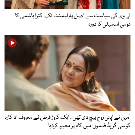
ٹی وی کی سیاست سے اصل پارلیمنٹ تک، کنزا ہاشمی کا
قومی اسمبلی کا دورہ
’میں نے اپنی روح بیچ دی تھی‘، ایک کروڑ قرض نے معروف اداکارہ
کو سی گریڈ فلموں میں کام پر مجبور کردیا