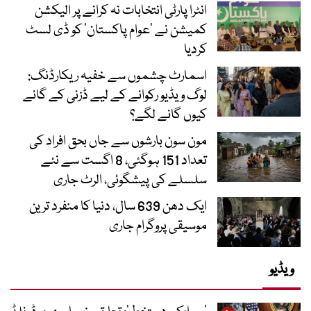
انٹرا پارٹی انتخابات نہ کرانے پر الیکشن
کمیشن نے ’عوام پاکستان‘ کو ڈی لسٹ
کردیا
اسمارٹ چشموں سے خفیہ ریکارڈنگ:
لوگ ویڈیو رکوانے کے لیے ڈزنی کے گانے
کیوں گانے لگے؟
مون سون بارشوں سے جاں بحق افراد کی
تعداد 151 ہوگئی، 8 اگست سے نئے
سلسلے کی پیشگوئی، الرٹ جاری
ایک دھن 639 سال، دنیا کا منفرد ترین
موسیقی پروگرام جاری
ویڈیو