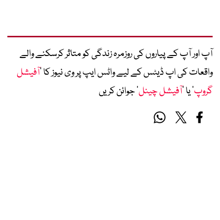
آپ اور آپ کے پیاروں کی روزمرہ زندگی کو متاثر کرسکنے والے
واقعات کی اپ ڈیٹس کے لیے واٹس ایپ پر وی نیوز کا ’
آفیشل
گروپ
‘ یا ’
آفیشل چینل
‘ جوائن کریں