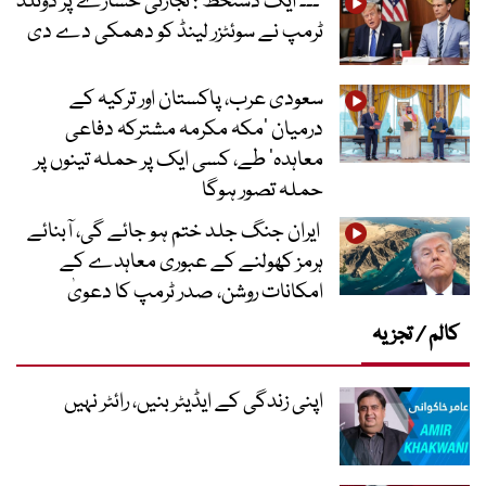
’۔۔۔ ایک دستخط‘: تجارتی خسارے پر ڈونلڈ
ٹرمپ نے سوئٹزر لینڈ کو دھمکی دے دی
سعودی عرب، پاکستان اور ترکیہ کے
درمیان ’مکہ مکرمہ مشترکہ دفاعی
معاہدہ‘ طے، کسی ایک پر حملہ تینوں پر
حملہ تصور ہوگا
ایران جنگ جلد ختم ہو جائے گی، آبنائے
ہرمز کھولنے کے عبوری معاہدے کے
امکانات روشن، صدر ٹرمپ کا دعویٰ
کالم / تجزیہ
اپنی زندگی کے ایڈیٹر بنیں، رائٹر نہیں