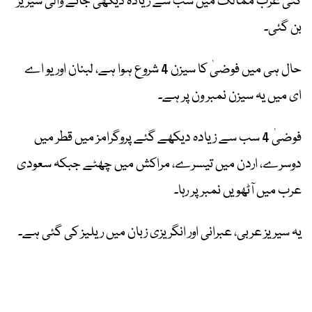
کئی عرب ممالک میں سب سے زیادہ دیکھی جانے والی سیریز
بن گئی۔
حال ہی میں فوضیٰ کا سیزن 4 شروع ہوا ہے، لبنان اور یو اے
ای میں یہ سیزن نمبر ون پر ہے۔
فوضیٰ 4 سب سے زیادہ دیکھے گئے پروگرامز میں قطر میں
دوسرے، اردن میں تیسرے، مراکش میں چھٹے جبکہ سعودی
عرب میں آٹھویں نمبر پر رہا۔
یہ سیریز عربی، عبرانی اور انگریزی زبان میں ریلیز کی گئی ہے۔