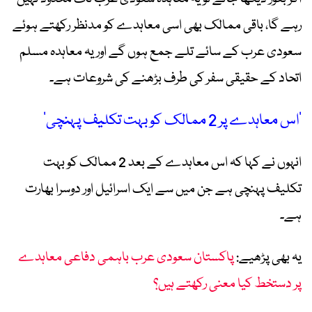
رہے گا، باقی ممالک بھی اسی معاہدے کو مدنظر رکھتے ہوئے
سعودی عرب کے سائے تلے جمع ہوں گے اور یہ معاہدہ مسلم
اتحاد کے حقیقی سفر کی طرف بڑھنے کی شروعات ہے۔
’اس معاہدے پر 2 ممالک کو بہت تکلیف پہنچی‘
انہوں نے کہا کہ اس معاہدے کے بعد 2 ممالک کو بہت
تکلیف پہنچی ہے جن میں سے ایک اسرائیل اور دوسرا بھارت
ہے۔
یہ بھی پڑھیے:
پاکستان سعودی عرب باہمی دفاعی معاہدے
پر دستخط کیا معنی رکھتے ہیں؟