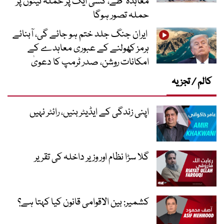
معاہدہ‘ طے، کسی ایک پر حملہ تینوں پر
حملہ تصور ہوگا
ایران جنگ جلد ختم ہو جائے گی، آبنائے
ہرمز کھولنے کے عبوری معاہدے کے
امکانات روشن، صدر ٹرمپ کا دعویٰ
کالم / تجزیہ
اپنی زندگی کے ایڈیٹر بنیں، رائٹر نہیں
گلا سڑا نظام اور وزیر داخلہ کی تقریر
کشمیر: بین الاقوامی قانون کیا کہتا ہے؟