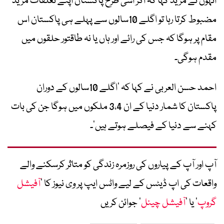
انہوں نے مزید کہا کہ اگر اسی طرح پاکستان اپنے تعلقات مزید
مضبوط کرتا رہا تو اگلے 10سالوں سے پہلے ہی پاکستان اس
مقام پر ہوگا کہ جس کی رائے اور ہاں یا نہ طاقتور حلقوں میں
مقدم ہوگی۔
احمد حسن العربی نے کہا کہ ’اگلے 10سالوں کے دوران
پاکستان کا شمار دنیا کے ان 3،4 ملکوں میں ہوگا جن کی بات
کہنے سے دنیا کے فیصلے ہوتے ہیں‘۔
آپ اور آپ کے پیاروں کی روزمرہ زندگی کو متاثر کرسکنے والے
واقعات کی اپ ڈیٹس کے لیے واٹس ایپ پر وی نیوز کا ’
آفیشل
گروپ
‘ یا ’
آفیشل چینل
‘ جوائن کریں