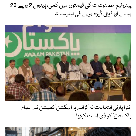
پیٹرولیم مصنوعات کی قیمتوں میں کمی، پیٹرول 2 روپے 20
پیسے اور ڈیزل ڈیڑھ روپے فی لیٹر سستا
انٹرا پارٹی انتخابات نہ کرانے پر الیکشن کمیشن نے ’عوام
پاکستان‘ کو ڈی لسٹ کردیا