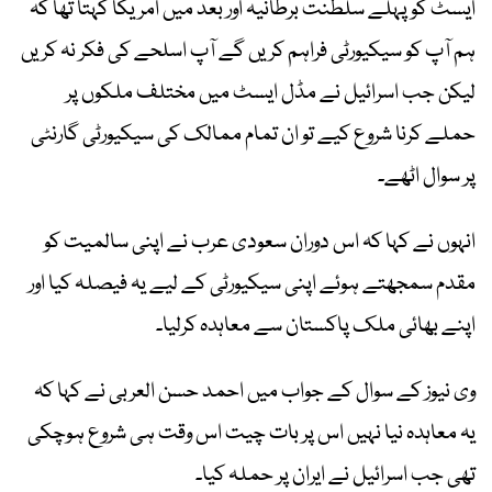
ایسٹ کو پہلے سلطنت برطانیہ اور بعد میں امریکا کہتا تھا کہ
ہم آپ کو سیکیورٹی فراہم کریں گے آپ اسلحے کی فکر نہ کریں
لیکن جب اسرائیل نے مڈل ایسٹ میں مختلف ملکوں پر
حملے کرنا شروع کیے تو ان تمام ممالک کی سیکیورٹی گارنٹی
پر سوال اٹھے۔
انہوں نے کہا کہ اس دوران سعودی عرب نے اپنی سالمیت کو
مقدم سمجھتے ہوئے اپنی سیکیورٹی کے لیے یہ فیصلہ کیا اور
اپنے بھائی ملک پاکستان سے معاہدہ کرلیا۔
وی نیوز کے سوال کے جواب میں احمد حسن العربی نے کہا کہ
یہ معاہدہ نیا نہیں اس پر بات چیت اس وقت ہی شروع ہوچکی
تھی جب اسرائیل نے ایران پر حملہ کیا۔