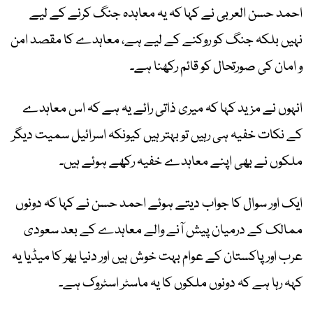
احمد حسن العربی نے کہا کہ یہ معاہدہ جنگ کرنے کے لیے
نہیں بلکہ جنگ کو روکنے کے لیے ہے، معاہدے کا مقصد امن
و امان کی صورتحال کو قائم رکھنا ہے۔
انہوں نے مزید کہا کہ میری ذاتی رائے یہ ہے کہ اس معاہدے
کے نکات خفیہ ہی رہیں تو بہتر ہیں کیونکہ اسرائیل سمیت دیگر
ملکوں نے بھی اپنے معاہدے خفیہ رکھے ہوئے ہیں۔
ایک اور سوال کا جواب دیتے ہوئے احمد حسن نے کہا کہ دونوں
ممالک کے درمیان پیش آنے والے معاہدے کے بعد سعودی
عرب اور پاکستان کے عوام بہت خوش ہیں اور دنیا بھر کا میڈیا یہ
کہہ رہا ہے کہ دونوں ملکوں کا یہ ماسٹر اسٹروک ہے۔