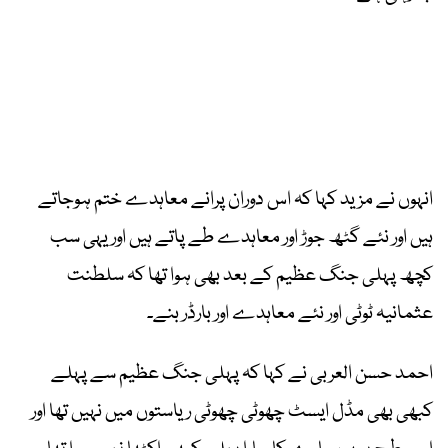
انہوں نے مزید کہا کہ اس دوران پرانے معاہدے ختم ہوجاتے
ہیں اور نئے گٹھ جوڑ اور معاہدے طے پاتے ہیں اور یہی سب
کچھ پہلی جنگ عظیم کے بعد بھی ہوا تھا کہ سلطنت
عثمانیہ ٹوٹی اور نئے معاہدے اور بارڈر بنے۔
احمد حسن العربی نے کہا کہ پہلی جنگ عظیم سے پہلے
کبھی بھی مڈل ایسٹ چھوٹی چھوٹی ریاستوں میں نہیں تھا اور