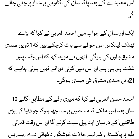
اس معاہدے کے بعد پاکستان کی اکانومی بہت اوپر چلی جائے
گی۔
ایک اور سوال کے جواب میں احمد العربی نے کہا کہ بڑے
تھنک ٹینکس اس حوالے سے بات کرچکے ہیں کہ 21ویں صدی
مشرق والوں کی ہوگی۔ انہوں نے مزید کہا کہ اس وقت پاور
شفٹ ہورہی ہے اور اس میں کوئی دورائے نہیں ہونی چاہیے کہ
21ویں صدی مشرق کی صدی ہوگی۔
احمد حسن العربی نے کہا کہ میری رائے کے مطابق اگلے 10
سال بعد اس ملک کا مستقبل بہت اچھا ہوگا جو دنیا کی بڑی
طاقتوں کے درمیان اپنا پول سیٹ کرلے گا اور اس وقت قدرتی
طور پر پاکستان کے لیے حالات خوشگوار دکھائی دے رہے ہیں