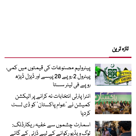
تازہ ترین
پیٹرولیم مصنوعات کی قیمتوں میں کمی،
پیٹرول 2 روپے 20 پیسے اور ڈیزل ڈیڑھ
روپے فی لیٹر سستا
انٹرا پارٹی انتخابات نہ کرانے پر الیکشن
کمیشن نے ’عوام پاکستان‘ کو ڈی لسٹ
کردیا
اسمارٹ چشموں سے خفیہ ریکارڈنگ:
لوگ ویڈیو رکوانے کے لیے ڈزنی کے گانے