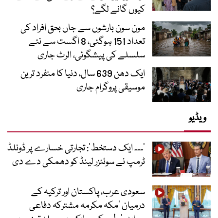
کیوں گانے لگے؟
مون سون بارشوں سے جاں بحق افراد کی
تعداد 151 ہوگئی، 8 اگست سے نئے
سلسلے کی پیشگوئی، الرٹ جاری
ایک دھن 639 سال، دنیا کا منفرد ترین
موسیقی پروگرام جاری
ویڈیو
’۔۔۔ ایک دستخط‘: تجارتی خسارے پر ڈونلڈ
ٹرمپ نے سوئٹزر لینڈ کو دھمکی دے دی
سعودی عرب، پاکستان اور ترکیہ کے
درمیان ’مکہ مکرمہ مشترکہ دفاعی