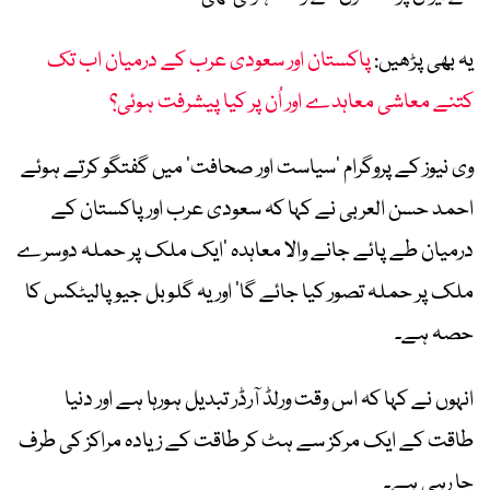
یہ بھی پڑھیں:
پاکستان اور سعودی عرب کے درمیان اب تک
کتنے معاشی معاہدے اور اُن پر کیا پیشرفت ہوئی؟
وی نیوز کے پروگرام ’سیاست اور صحافت‘ میں گفتگو کرتے ہوئے
احمد حسن العربی نے کہا کہ سعودی عرب اور پاکستان کے
درمیان طے پائے جانے والا معاہدہ ’ایک ملک پر حملہ دوسرے
ملک پر حملہ تصور کیا جائے گا‘ اور یہ گلوبل جیو پالیٹکس کا
حصہ ہے۔
انہوں نے کہا کہ اس وقت ورلڈ آرڈر تبدیل ہورہا ہے اور دنیا
طاقت کے ایک مرکز سے ہٹ کر طاقت کے زیادہ مراکز کی طرف
جا رہی ہے۔