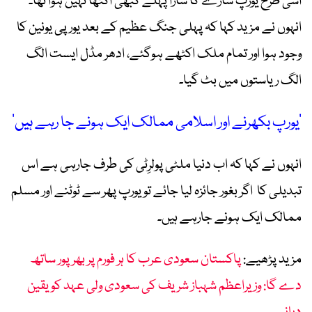
اسی طرح یورپ سارے کا سارا پہلے کبھی اکٹھا نہیں ہوا تھا۔
انہوں نے مزید کہا کہ پہلی جنگ عظیم کے بعد یورپی یونین کا
وجود ہوا اور تمام ملک اکٹھے ہوگئے، ادھر مڈل ایست الگ
الگ ریاستوں میں بٹ گیا۔
’یورپ بکھرنے اور اسلامی ممالک ایک ہونے جا رہے ہیں‘
انہوں نے کہا کہ اب دنیا ملٹی پولرِٹی کی طرف جارہی ہے اس
تبدیلی کا اگر بغور جائزہ لیا جائے تو یورپ پھر سے ٹوٹنے اور مسلم
ممالک ایک ہونے جارہے ہیں۔
مزید پڑھیے:
پاکستان سعودی عرب کا ہر فورم پر بھرپور ساتھ
دے گا: وزیراعظم شہباز شریف کی سعودی ولی عہد کو یقین