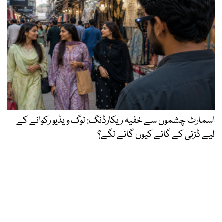
اسمارٹ چشموں سے خفیہ ریکارڈنگ: لوگ ویڈیو رکوانے کے
لیے ڈزنی کے گانے کیوں گانے لگے؟