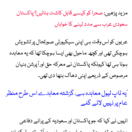
مزید پڑھیں:
صحرا کو کیسے قابل کاشت بنائیں؟ پاکستان
سعودی عرب سے مدد لینے کا خواہاں
عربوں کو اس وقت ہی اپنی سیکیورٹی صورتحال پر تشویش
ہوچکی تھی اور کچھ ماحول بھی ایسا ہوچکا تھا کہ یہ معاہدہ
ہونا ہی تھا کیونکہ پاکستان نے معرکہ حق اور آپرشن بنیان
مرصوص کے ذریعے اپنی دھاک بٹھا دی تھی۔
’یہ ٹاپ لیول معاہدہ ہے، گزشتہ معاہدے اس طرح منظر
عام پر نہیں لائے گئے
انہوں نے کہا کہ جو پاکستان اور سعودیہ کے پرانے دفاعی