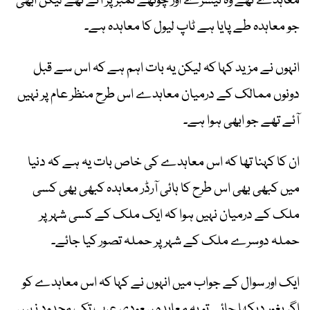
معاہدے تھے وہ تیسرے اور چوتھے نمبر پر آتے تھے لیکن ابھی
جو معاہدہ طے پایا ہے ٹاپ لیول کا معاہدہ ہے۔
انہوں نے مزید کہا کہ لیکن یہ بات اہم ہے کہ اس سے قبل
دونوں ممالک کے درمیان معاہدے اس طرح منظر عام پر نہیں
آئے تھے جو ابھی ہوا ہے۔
ان کا کہنا تھا کہ اس معاہدے کی خاص بات یہ ہے کہ دنیا
میں کبھی بھی اس طرح کا ہائی آرڈر معاہدہ کبھی بھی کسی
ملک کے درمیان نہیں ہوا کہ ایک ملک کے کسی شہر پر
حملہ دوسرے ملک کے شہر پر حملہ تصور کیا جائے۔
ایک اور سوال کے جواب میں انہوں نے کہا کہ اس معاہدے کو
اگر بغور دیکھا جائے تو یہ معاہدہ سعودی عرب تک محدود نہیں