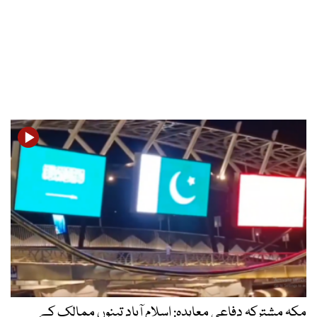
مکہ مشترکہ دفاعی معاہدہ: اسلام آباد تینوں ممالک کے