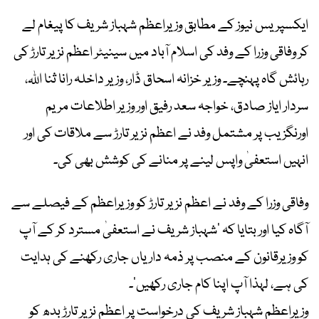
ایکسپریس نیوز کے مطابق وزیراعظم شہباز شریف کا پیغام لے
کر وفاقی وزرا کے وفد کی اسلام آباد میں سینیٹر اعظم نزیر تارڑ کی
رہائش گاہ پہنچے۔ وزیر خزانہ اسحاق ڈار، وزیر داخلہ رانا ثنا اللہ،
سردار ایاز صادق، خواجہ سعد رفیق اور وزیر اطلاعات مریم
اورنگزیب پر مشتمل وفد نے اعظم نزیر تارڑ سے ملاقات کی اور
انہیں استعفیٰ واپس لینے پر منانے کی کوشش بھی کی۔
وفاقی وزرا کے وفد نے اعظم نزیر تارڑ کو وزیراعظم کے فیصلے سے
آگاہ کیا اور بتایا کہ ’شہباز شریف نے استعفیٰ مسترد کر کے آپ
کو وزیرقانون کے منصب پر ذمہ داریاں جاری رکھنے کی ہدایت
کی ہے، لہذا آپ اپنا کام جاری رکھیں‘۔
وزیراعظم شہباز شریف کی درخواست پر اعظم نزیر تارڑ بدھ کو