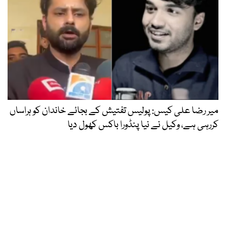
میر رضا علی کیس: پولیس تفتیش کے بجائے خاندان کو ہراساں
کررہی ہے، وکیل نے نیا پنڈورا باکس کھول دیا