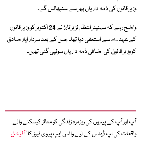
وزیر قانون کی ذمہ داریاں پھر سے سنبھالیں گے۔
واضح رہے کہ سینیٹر اعظم نزیر تارڑ نے 24 اکتوبر کو وزیر قانون
کے عہدے سے استعفی دیا تھا۔ جس کے بعد سردار ایاز صادق
کو وزیر قانون کی اضافی ذمہ داریاں سونپی گئی تھیں۔
آپ اور آپ کے پیاروں کی روزمرہ زندگی کو متاثر کرسکنے والے
واقعات کی اپ ڈیٹس کے لیے واٹس ایپ پر وی نیوز کا ’
آفیشل