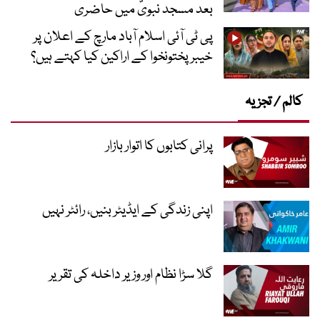
بعد مسجد نبویؐ میں حاضری
پی ٹی آئی اسلام آباد مارچ کے اعلان پر
خیبر پختونخوا کے اراکین کیا کہتے ہیں؟
کالم / تجزیہ
پرانی کتابوں کا اتوار بازار
اپنی زندگی کے ایڈیٹر بنیں، رائٹر نہیں
گلا سڑا نظام اور وزیر داخلہ کی تقریر