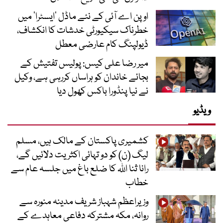
اوپن اے آئی کے نئے ماڈل ’ایسٹرا‘ میں
خطرناک سیکیورٹی خدشات کا انکشاف،
ڈیولپنگ کام عارضی معطل
میر رضا علی کیس: پولیس تفتیش کے
بجائے خاندان کو ہراساں کررہی ہے، وکیل
نے نیا پنڈورا باکس کھول دیا
ویڈیو
کشمیری پاکستان کے مالک ہیں، مسلم
لیگ (ن) کو دو تہائی اکثریت دلائیں گے،
رانا ثنا اللہ کا ضلع باغ میں جلسہ عام سے
خطاب
وزیراعظم شہباز شریف مدینہ منورہ سے
روانہ، مکہ مشترکہ دفاعی معاہدے کے