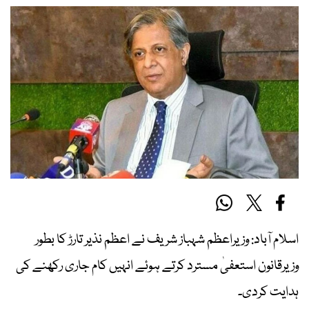
اسلام آباد: وزیراعظم شہباز شریف نے اعظم نذیر تارڑ کا بطور
وزیرقانون استعفیٰ مسترد کرتے ہوئے انہیں کام جاری رکھنے کی
ہدایت کردی۔