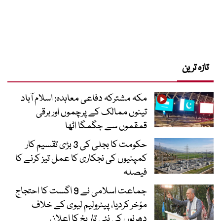
تازہ ترین
مکہ مشترکہ دفاعی معاہدہ: اسلام آباد
تینوں ممالک کے پرچموں اور برقی
قمقموں سے جگمگا اٹھا
حکومت کا بجلی کی 3 بڑی تقسیم کار
کمپنیوں کی نجکاری کا عمل تیز کرنے کا
فیصلہ
جماعت اسلامی نے 9 اگست کا احتجاج
مؤخر کردیا، پیٹرولیم لیوی کے خلاف
دھرنوں کی نئی تاریخ کا اعلان