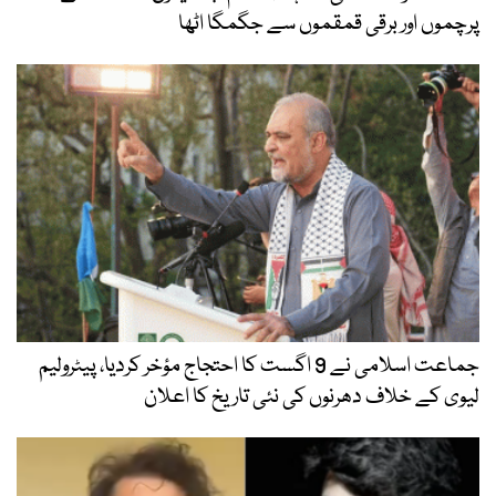
پرچموں اور برقی قمقموں سے جگمگا اٹھا
جماعت اسلامی نے 9 اگست کا احتجاج مؤخر کردیا، پیٹرولیم
لیوی کے خلاف دھرنوں کی نئی تاریخ کا اعلان