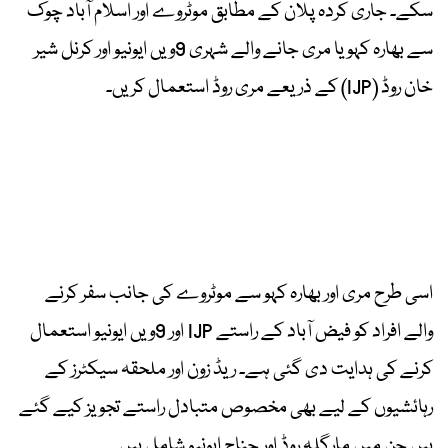
سکے۔ جاری کردہ پلان کے مطابق موٹروے اور اسلام آباد چوک
سے بھارہ کہو یا مری جانے والے شہری 9ویں ایونیو اور کرنل شیر
خان روڈ (IJP) کے ذریعے مری روڈ استعمال کریں۔
اسی طرح مری اور بھارہ کہو سے موٹروے کی جانب سفر کرنے
والے افراد کو فیض آباد کے راستے IJP اور 9ویں ایونیو استعمال
کرنے کی ہدایت دی گئی ہے۔ ریڈ زون اور ملحقہ سیکٹرز کے
رہائشیوں کے لیے بھی مخصوص متبادل راستے تجویز کیے گئے
ہیں جن میں مارگلہ روڈ اور جناح ایونیو شامل ہیں۔