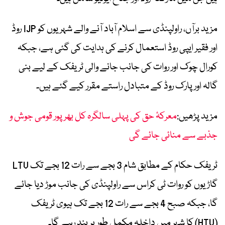
مزید برآں، راولپنڈی سے اسلام آباد آنے والے شہریوں کو IJP روڈ
اور فقیر ایپی روڈ استعمال کرنے کی ہدایت کی گئی ہے، جبکہ
کورال چوک اور روات کی جانب جانے والی ٹریفک کے لیے بنی
گالہ اور پارک روڈ کے متبادل راستے مقرر کیے گئے ہیں۔
مزید پڑھیں:
معرکۂ حق کی پہلی سالگرہ کل بھرپور قومی جوش و
جذبے سے منائی جائے گی
ٹریفک حکام کے مطابق شام 3 بجے سے رات 12 بجے تک LTV
گاڑیوں کو روات ٹی کراس سے راولپنڈی کی جانب موڑ دیا جائے
گا، جبکہ صبح 4 بجے سے رات 12 بجے تک ہیوی ٹریفک
(HTV) کا شہر میں داخلہ مکمل طور پر بند رہے گا۔