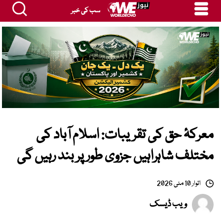
سب کی خبر
معرکۂ حق کی تقریبات: اسلام آباد کی
مختلف شاہراہیں جزوی طور پر بند رہیں گی
اتوار 10 مئی 2026
ویب ڈیسک