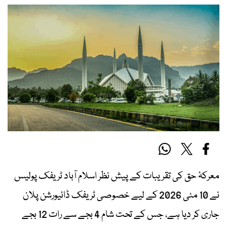
معرکۂ حق کی تقریبات کے پیش نظر اسلام آباد ٹریفک پولیس
نے 10 مئی 2026 کے لیے خصوصی ٹریفک ڈائیورشن پلان
جاری کر دیا ہے، جس کے تحت شام 4 بجے سے رات 12 بجے