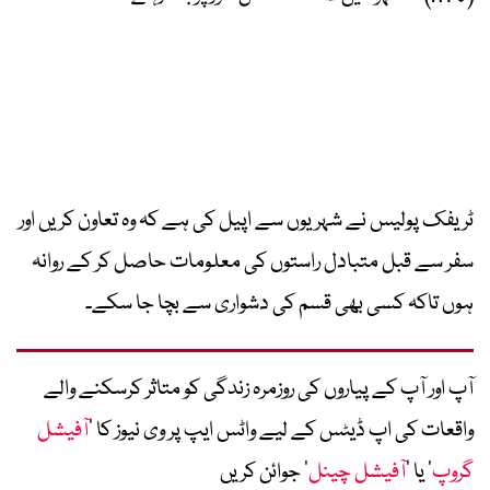
ٹریفک پولیس نے شہریوں سے اپیل کی ہے کہ وہ تعاون کریں اور
سفر سے قبل متبادل راستوں کی معلومات حاصل کر کے روانہ
ہوں تاکہ کسی بھی قسم کی دشواری سے بچا جا سکے۔
آپ اور آپ کے پیاروں کی روزمرہ زندگی کو متاثر کرسکنے والے
واقعات کی اپ ڈیٹس کے لیے واٹس ایپ پر وی نیوز کا ’
آفیشل
گروپ
‘ یا ’
آفیشل چینل
‘ جوائن کریں