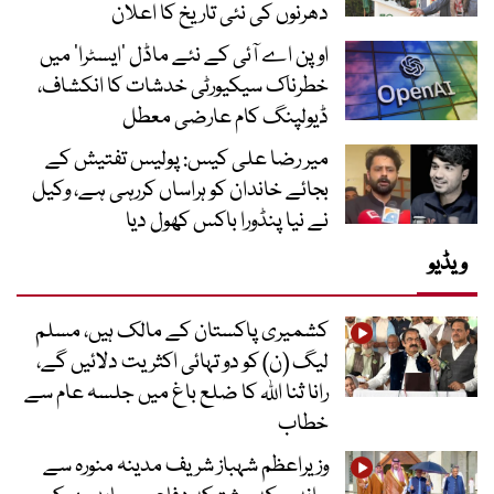
دھرنوں کی نئی تاریخ کا اعلان
اوپن اے آئی کے نئے ماڈل ’ایسٹرا‘ میں
خطرناک سیکیورٹی خدشات کا انکشاف،
ڈیولپنگ کام عارضی معطل
میر رضا علی کیس: پولیس تفتیش کے
بجائے خاندان کو ہراساں کررہی ہے، وکیل
نے نیا پنڈورا باکس کھول دیا
ویڈیو
کشمیری پاکستان کے مالک ہیں، مسلم
لیگ (ن) کو دو تہائی اکثریت دلائیں گے،
رانا ثنا اللہ کا ضلع باغ میں جلسہ عام سے
خطاب
وزیراعظم شہباز شریف مدینہ منورہ سے