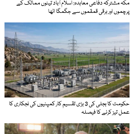
مکہ مشترکہ دفاعی معاہدہ: اسلام آباد تینوں ممالک کے
پرچموں اور برقی قمقموں سے جگمگا اٹھا
حکومت کا بجلی کی 3 بڑی تقسیم کار کمپنیوں کی نجکاری کا
عمل تیز کرنے کا فیصلہ