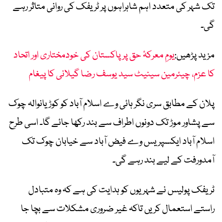
تک شہر کی متعدد اہم شاہراہوں پر ٹریفک کی روانی متاثر رہے
گی۔
مزید پڑھیں:
یومِ معرکۂ حق پر پاکستان کی خودمختاری اور اتحاد
کا عزم، چیئرمین سینیٹ سید یوسف رضا گیلانی کا پیغام
پلان کے مطابق سری نگر ہائی وے اسلام آباد کو کوڑیانوالہ چوک
سے پشاور موڑ تک دونوں اطراف سے بند رکھا جائے گا۔ اسی طرح
اسلام آباد ایکسپریس وے فیض آباد سے خیابان چوک تک
آمدورفت کے لیے بند رہے گی۔
ٹریفک پولیس نے شہریوں کو ہدایت کی ہے کہ وہ متبادل
راستے استعمال کریں تاکہ غیر ضروری مشکلات سے بچا جا