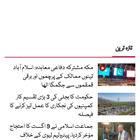
تازہ ترین
مکہ مشترکہ دفاعی معاہدہ: اسلام آباد
تینوں ممالک کے پرچموں اور برقی
قمقموں سے جگمگا اٹھا
حکومت کا بجلی کی 3 بڑی تقسیم کار
کمپنیوں کی نجکاری کا عمل تیز کرنے کا
فیصلہ
جماعت اسلامی نے 9 اگست کا احتجاج
مؤخر کردیا، پیٹرولیم لیوی کے خلاف