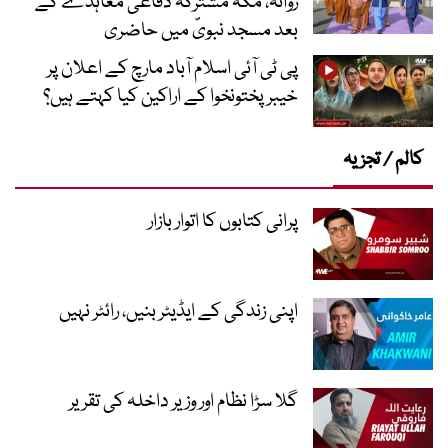
روانہ، مکہ مشترکہ دفاعی معاہدے کے
بعد مسجد نبویؐ میں حاضری
پی ٹی آئی اسلام آباد مارچ کے اعلان پر
خیبر پختونخوا کے اراکین کیا کہتے ہیں؟
کالم / تجزیہ
پرانی کتابوں کا اتوار بازار
اپنی زندگی کے ایڈیٹر بنیں، رائٹر نہیں
گلا سڑا نظام اور وزیر داخلہ کی تقریر