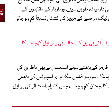
ویور فٹیگ‘ یعنی ناظرین کی دلچسپی میں بتدریج
رمیٹ، طویل سیزن اور بار بار کے مقابلوں کے
 لیگ مرحلے کے میچز کی کشش نسبتاً کم ہو جاتی
نے آئی پی ایل کے بجائے پی ایس ایل کھیلنے کا
 فارمز کے بڑھتے ہوئے استعمال نے بھی ناظرین کی
یمنگ سروسز، فٹبال لیگز اور ای اسپورٹس کی بڑھتی
 رجحان کم ہوا ہے، جس کا براہِ راست اثر آئی پی ایل