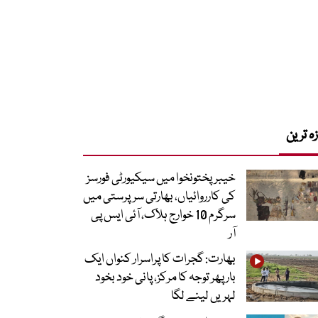
زہ ترین
خیبرپختونخوا میں سیکیورٹی فورسز
کی کارروائیاں، بھارتی سرپرستی میں
سرگرم 10 خوارج ہلاک، آئی ایس پی
آر
بھارت: گجرات کا پراسرار کنواں ایک
بار پھر توجہ کا مرکز، پانی خود بخود
لہریں لینے لگا