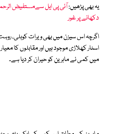
یہ بھی پڑھیں:
آئی پی ایل سےمستفیض الرحما
دکھانے پر غور
اگرچہ اس سیزن میں بھی ویرات کوہلی، روہت 
اسٹار کھلاڑی موجود ہیں اور مقابلوں کا معی
میں کمی نے ماہرین کو حیران کر دیا ہے۔