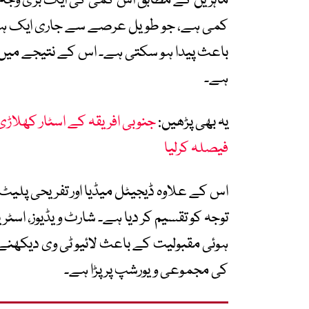
ماہرین کے مطابق اس کمی کی ایک بڑی وجہ ’
کمی ہے، جو طویل عرصے سے جاری ایک ہی فا
باعث پیدا ہو سکتی ہے۔ اس کے نتیجے میں
ہے۔
یہ بھی پڑھیں:
جنوبی افریقہ کے اسٹار کھلاڑی 
فیصلہ کرلیا
اس کے علاوہ ڈیجیٹل میڈیا اور تفریحی پلیٹ
توجہ کو تقسیم کر دیا ہے۔ شارٹ ویڈیوز، اسٹر
ہوئی مقبولیت کے باعث لائیو ٹی وی دیکھنے کا
کی مجموعی ویورشپ پر پڑا ہے۔