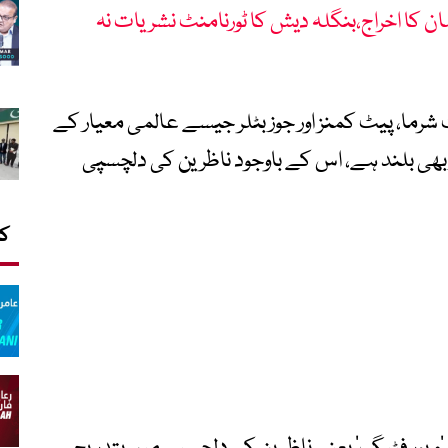
ن کا اخراج،بنگلہ دیش کا ٹورنامنٹ نشریات نہ
شرما، پیٹ کمنز اور جوز بٹلر جیسے عالمی معیار کے
ار بھی بلند ہے، اس کے باوجود ناظرین کی دلچسپی
کا