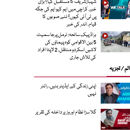
شہبازشریف کا مستقبل کیا؟ بڑی
خبر، کراچی میں ایم کیو ایم کی جگہ
پی ٹی آئی کیوں؟ نئے صوبوں کا
قیام، اندر کی خبر
براڈ پیک سانحہ: نرمل پرجا سمیت
5 بین الاقوامی کوہ پیماؤں کی
لاشیں اسکردو منتقل، 2 لاپتا افراد
کی تلاش جاری
لم / تجزیہ
اپنی زندگی کے ایڈیٹر بنیں، رائٹر
نہیں
گلا سڑا نظام اور وزیر داخلہ کی تقریر