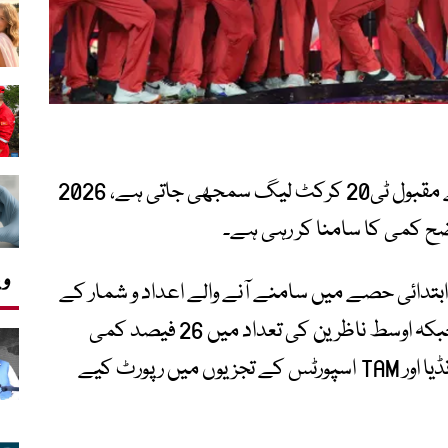
انڈین پریمیئر لیگ (IPL) جو دنیا کی سب سے مقبول ٹی20 کرکٹ لیگ سمجھی جاتی ہے، 2026
ضح کمی کا سامنا کر رہی ہے۔
وی
ے کے 19ویں سیزن کے ابتدائی حصے میں سامنے آنے والے اعداد و شمار کے
مطابق ٹی وی ریٹنگز میں تقریباً 18.8 فیصد جبکہ اوسط ناظرین کی تعداد میں 26 فیصد کمی
ریکارڈ کی گئی ہے۔ یہ اعداد و شمار BARC انڈیا اور TAM اسپورٹس کے تجزیوں میں رپورٹ کیے