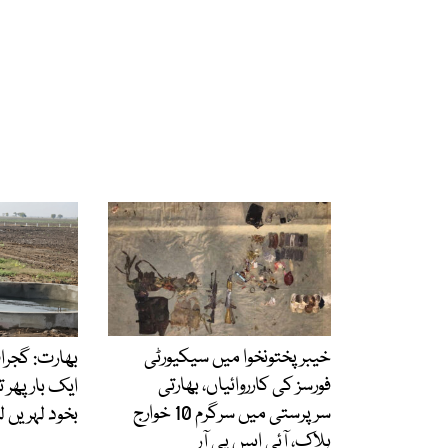
خیبرپختونخوا میں سیکیورٹی
بھارت: گجرات
فورسز کی کارروائیاں، بھارتی
ایک بار پھر ت
سرپرستی میں سرگرم 10 خوارج
بخود لہریں ل
ہلاک، آئی ایس پی آر