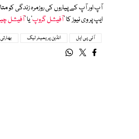
آپ اور آپ کے پیاروں کی روزمرہ زندگی کو 
ایپ پر وی نیوز کا ’
آفیشل گروپ
‘ یا ’
آفیشل چی
آئی پی ایل
انڈین پریمیئر لیگ
بھارتی