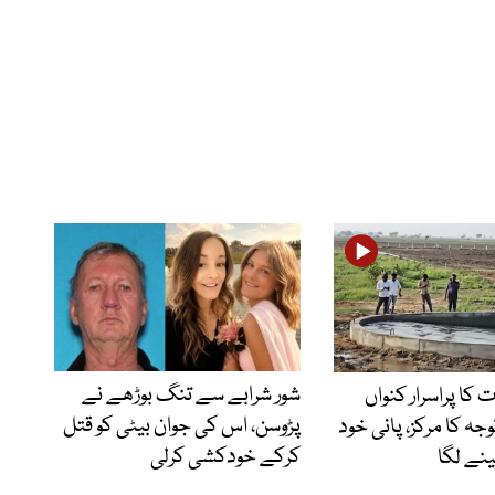
شور شرابے سے تنگ بوڑھے نے
 کا پراسرار کنواں
پڑوسن، اس کی جوان بیٹی کو قتل
وجہ کا مرکز، پانی خود
کرکے خودکشی کرلی
ینے لگا