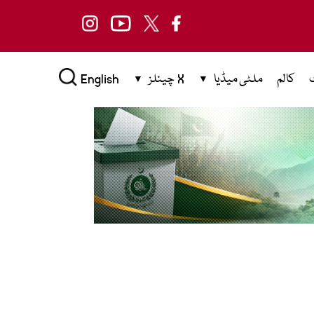
کالم
ملٹی میڈیا
X چینلز
English