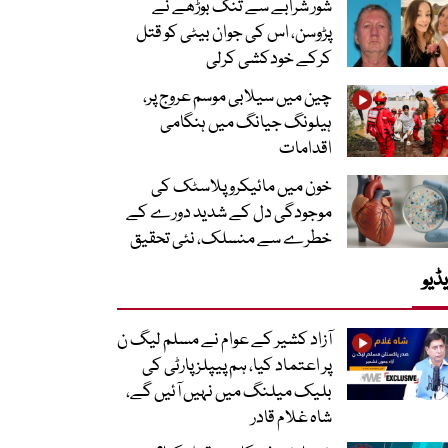
شور شرابے سے تنگ بوڑھے نے
پڑوسن، اس کی جوان بیٹی کو قتل
کرکے خودکشی کرلی
چین میں سیلابی موسم عروج پر،
ہیلونگ جیانگ میں ہنگامی
اقدامات
خون میں مائیکرو پلاسٹک کی
موجودگی دل کے شدید دورے کے
خطرے سے منسلک، نئی تحقیق
ڈیو
آزاد کشیر کے عوام نے مسلم لیگ ن
پر اعتماد کیا، ہم پیپلز پارٹی کی
بلیک میلنگ میں نہیں آئیں گے،
شاہ غلام قادر