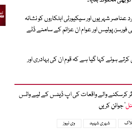
و بھی محفوظ بنایا۔
عناصر شہریوں اور سیکیورٹی اہلکاروں کو نشانہ
 فورسز، پولیس اور عوام ان عزائم کے سامنے ڈٹے
رتے ہوئے کہا گیا ہے کہ قوم ان کی بہادری اور
متاثر کرسکنے والے واقعات کی اپ ڈیٹس کے لیے واٹس
نل
‘ جوائن کریں
لاک
شہری شہید
وی نیوز