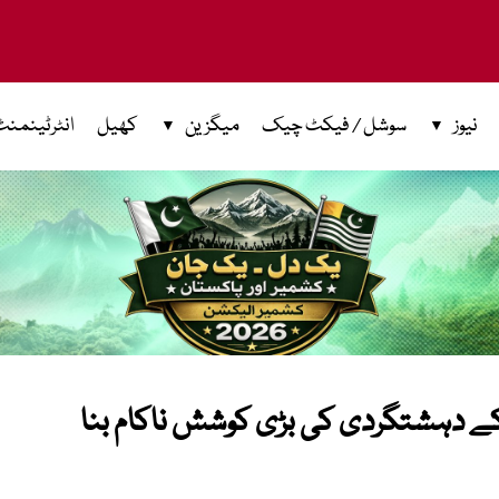
نیوز
سوشل / فیکٹ چیک
میگزین
کھیل
انٹرٹینمنٹ
رکے دہشتگردی کی بڑی کوشش ناکام بنا