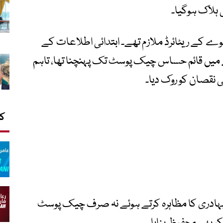
 ہلاک ہوگیا۔
ے کے ریٹائرڈ ملازم تھے۔ ابتدائی اطلاعات کے
ے میں قائم حساس چیک پوسٹ تک پہنچنا تھا، تاہم
نقصان کو روک دیا۔
کا
بہادری کا مظاہرہ کرتے ہوئے نہ صرف چیک پوسٹ