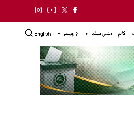
کالم
ملٹی میڈیا
X چینلز
English