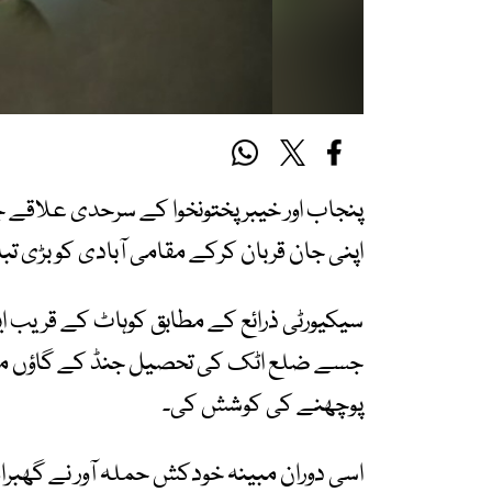
پنجاب اور خیبرپختونخوا کے سرحدی علاقے ج
اپنی جان قربان کرکے مقامی آبادی کو بڑی تبا
سیکیورٹی ذرائع کے مطابق کوہاٹ کے قریب ا
جسے ضلع اٹک کی تحصیل جنڈ کے گاؤں منک
پوچھنے کی کوشش کی۔
اسی دوران مبینہ خودکش حملہ آور نے گھبرا