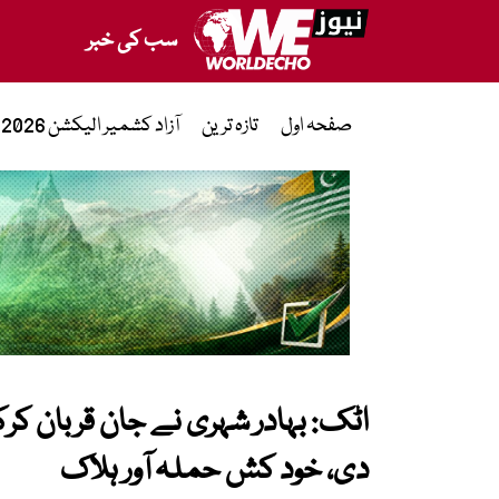
سب کی خبر
صفحہ اول
تازہ ترین
آزاد کشمیر الیکشن 2026
اٹک: بہادر شہری نے جان قربان ک
دی، خود کش حملہ آور ہلاک