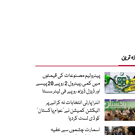
زہ ترین
پیٹرولیم مصنوعات کی قیمتوں
میں کمی، پیٹرول 2 روپے 20 پیسے
اور ڈیزل ڈیڑھ روپے فی لیٹر سستا
انٹرا پارٹی انتخابات نہ کرانے پر
الیکشن کمیشن نے ’عوام پاکستان‘
کو ڈی لسٹ کردیا
اسمارٹ چشموں سے خفیہ