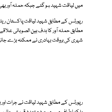
میں لیاقت شہید ہو گئے جبکہ حملہ آور بھی
رپورٹس کے مطابق شہید لیاقت پاکستان ریلو
مطابق حملہ آور کا ہدف بین الصوبائی علاق
شہری کی بروقت بہادری نے ممکنہ بڑے جانی 
رپورٹس کے مطابق شہید لیاقت نے جرات اور 