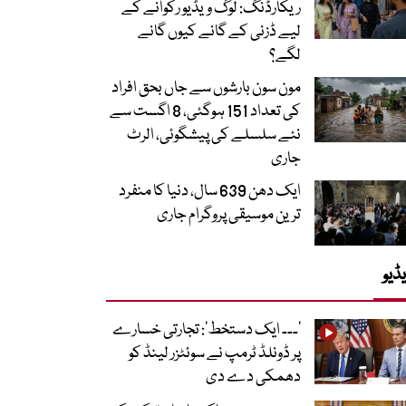
ریکارڈنگ: لوگ ویڈیو رکوانے کے
لیے ڈزنی کے گانے کیوں گانے
لگے؟
مون سون بارشوں سے جاں بحق افراد
کی تعداد 151 ہوگئی، 8 اگست سے
نئے سلسلے کی پیشگوئی، الرٹ
جاری
ایک دھن 639 سال، دنیا کا منفرد
ترین موسیقی پروگرام جاری
ڈیو
’۔۔۔ ایک دستخط‘: تجارتی خسارے
پر ڈونلڈ ٹرمپ نے سوئٹزر لینڈ کو
دھمکی دے دی