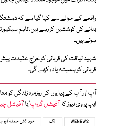
بلکہ اطراف میں موجود متعدد قیمتی جانوں ک
واقعے کے حوالے سے کہا گیا ہے کہ دہشتگرد 
بنانے کی کوششیں کر رہے ہیں، تاہم سیکیورٹی
ہوئے ہیں۔
شہید لیاقت کی قربانی کو خراجِ عقیدت پیش ک
قربانی کو ہمیشہ یاد رکھے گی۔
آپ اور آپ کے پیاروں کی روزمرہ زندگی کو 
ایپ پر وی نیوز کا ’
آفیشل گروپ
‘ یا ’
آفیشل چی
WENEWS
اٹک
خود کش حملہ آور ہ