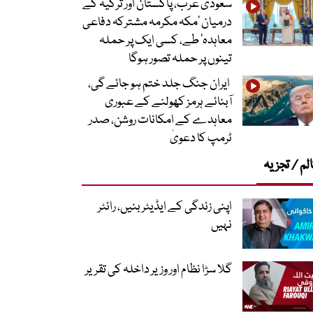
سعودی عرب، پاکستان اور ترکیہ کے
درمیان ’مکہ مکرمہ مشترکہ دفاعی
معاہدہ‘ طے، کسی ایک پر حملہ
تینوں پر حملہ تصور ہوگا
ایران جنگ جلد ختم ہو جائے گی،
آبنائے ہرمز کھولنے کے عبوری
معاہدے کے امکانات روشن، صدر
ٹرمپ کا دعویٰ
لم / تجزیہ
اپنی زندگی کے ایڈیٹر بنیں، رائٹر
نہیں
گلا سڑا نظام اور وزیر داخلہ کی تقریر