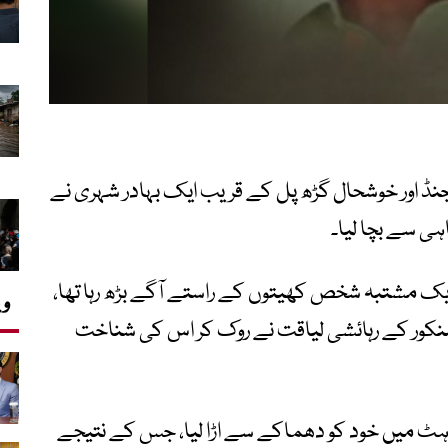
نڈ اور خوشحال گڑھ پل کے قریب ایک بہادر شہری نے
ہی سے بچا لیا۔
یک مشتبہ شخص کھیتوں کے راستے آگے بڑھ رہا تھا،
وی
ور کے رہائشی لیاقت نے روک کر اس کی شناخت
ہٹ میں خود کو دھماکے سے اڑا لیا، جس کے نتیجے