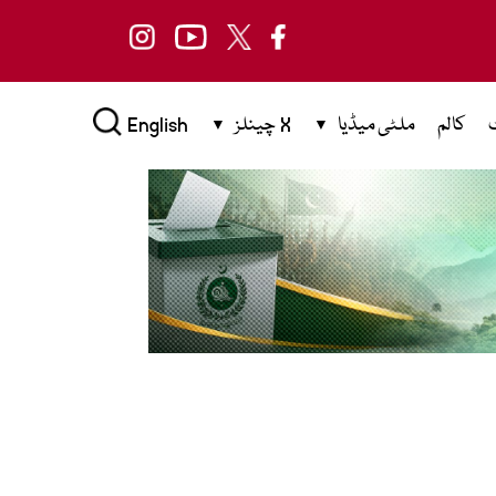
کالم
ملٹی میڈیا
X چینلز
English