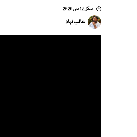
منگل 12 مئی 2026
غالب نہاد