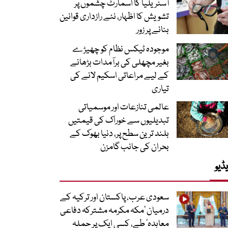
آسٹریلیا کا اسمارٹ چشموں پر
تشویش کا اظہار، نئے رازداری قوانین
بنانے پر زور
موجودہ ٹیکس نظام کو چھیڑے
بغیر مچھلی کی برآمدات بڑھانے
کے لیے مراعاتی اسکیم لانے کی
تیاری
عالمی تنازعات اور موسمیاتی
تبدیلیوں سے خوراک کی قیمتیں
بلند ترین سطح پر، دنیا بھوک کے
بحران کی جانب گامزن
ڈیو
سعودی عرب، پاکستان اور ترکیہ کے
درمیان ’مکہ مکرمہ مشترکہ دفاعی
معاہدہ‘ طے، کسی ایک پر حملہ