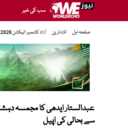
سب کی خبر
صفحہ اول
تازہ ترین
آزاد کشمیر الیکشن 2026
عبدالستار ایدھی کا مجمسہ دہشت
سے بحالی کی اپیل