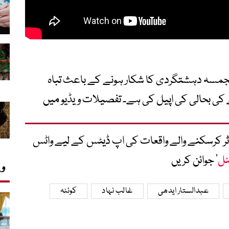
تار ایدھی کا 17 فٹ بلند مجمسہ دہشتگردی کا شکار ہونے کے باعث تباہ
 بحالی کی اپیل کی ہے۔ تفصیلات ویڈیو میں
متاثر کرسکنے والے واقعات کی اپ ڈیٹس کے لیے واٹس
نل
‘ جوائن کریں
وی
عبدالستار ایدھی
غالب نہاد
کوئٹہ