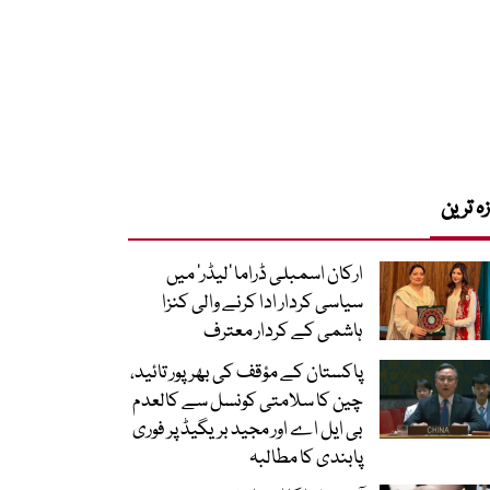
زہ ترین
ارکان اسمبلی ڈراما ’لیڈر‘ میں
سیاسی کردار ادا کرنے والی کنزا
ہاشمی کے کردار معترف
پاکستان کے مؤقف کی بھرپور تائید،
چین کا سلامتی کونسل سے کالعدم
بی ایل اے اور مجید بریگیڈ پر فوری
پابندی کا مطالبہ