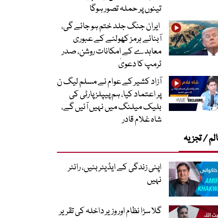
تینوں پر حملہ تصور ہوگا
ایران جنگ جلد ختم ہو جائے گی،
آبنائے ہرمز کھولنے کے عبوری
معاہدے کے امکانات روشن، صدر
ٹرمپ کا دعویٰ
آزاد کشیر کے عوام نے مسلم لیگ ن
پر اعتماد کیا، ہم پیپلز پارٹی کی
بلیک میلنگ میں نہیں آئیں گے،
شاہ غلام قادر
لم / تجزیہ
اپنی زندگی کے ایڈیٹر بنیں، رائٹر
نہیں
گلا سڑا نظام اور وزیر داخلہ کی تقریر