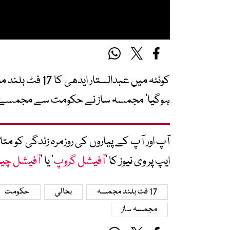
کوئٹہ میں عبدالس
ہوگیا‘ مجمسہ ساز نے حکومت سے مجمسے کی
آپ اور آپ کے پیاروں کی روزمرہ زندگی کو 
ایپ پر وی نیوز کا ’
آفیشل گروپ
‘ یا ’
آفیشل چی
17 فٹ بلند مجمسہ
بحالی
حکومت
مجمسہ ساز