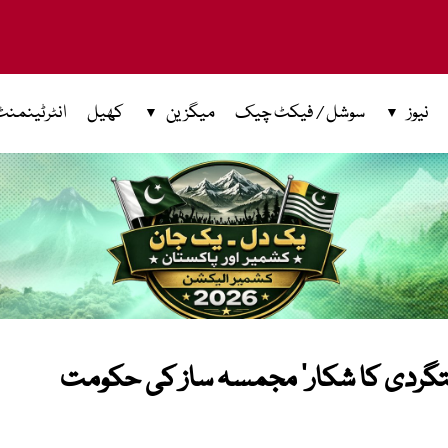
نیوز
سوشل / فیکٹ چیک
میگزین
کھیل
انٹرٹینمنٹ
گردی کا شکار‘ مجمسہ ساز کی حکومت