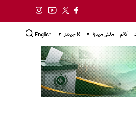
کالم
ملٹی میڈیا
X چینلز
English