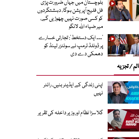
بلوچستان میں جہاں ضرورت پڑی
فل فلیج آپریشن ہوگا، دہشتگردوں
کو کسی صورت نہیں چھوڑیں گے،
میر ضیاء اللہ لانگو
’۔۔۔ ایک دستخط‘: تجارتی خسارے
پر ڈونلڈ ٹرمپ نے سوئٹزر لینڈ کو
دھمکی دے دی
لم / تجزیہ
اپنی زندگی کے ایڈیٹر بنیں، رائٹر
نہیں
گلا سڑا نظام اور وزیر داخلہ کی تقریر