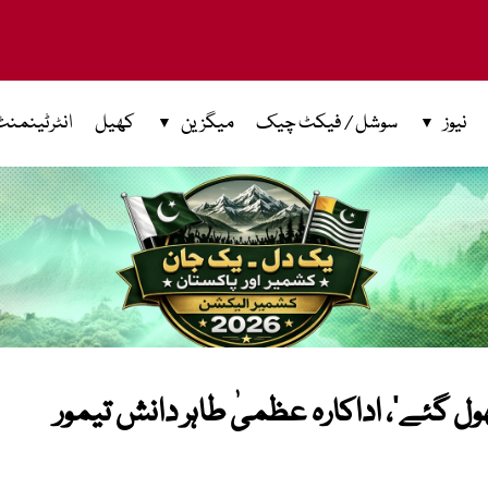
نیوز
سوشل / فیکٹ چیک
میگزین
کھیل
انٹرٹینمنٹ
ول گئے‘، اداکارہ عظمیٰ طاہر دانش تیمور