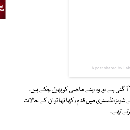
A post shared by La
‘ آ گئی ہے اور وہ اپنے ماضی کو بھول چکے ہیں۔
 شوبز انڈسٹری میں قدم رکھا تھا تو ان کے حالات
رتے تھے۔