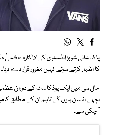
پاکستانی شوبز انڈسٹری کی اداکارہ عظمیٰ طا
کا اظہار کرتے ہوئے انہیں مغرور قرار دے دیا۔
حال ہی میں ایک پوڈکاسٹ کے دوران عظمیٰ طا
اچھے انسان ہوں گے تاہم ان کے مطابق کامی
آ چکی ہے۔