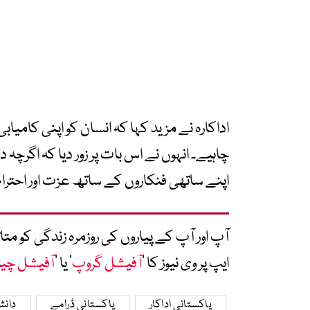
اداکارہ نے مزید کہا کہ انسان کو اپنی کامیا
چاہیے۔ انہوں نے اس بات پر زور دیا کہ اگرچہ 
اپنے ساتھی فنکاروں کے ساتھ عزت اور احترا
آپ اور آپ کے پیاروں کی روزمرہ زندگی کو 
ایپ پر وی نیوز کا ’
آفیشل گروپ
‘ یا ’
آفیشل چی
پاکستانی اداکار
پاکستانی ڈرامے
دانش