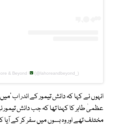
hore & Beyond
(@lahoreandbeyond_)
انہوں نے کہا کہ دانش تیمور کے اندر اب ’میں
عظمیٰ طاہر کا کہنا تھا کہ جب دانش تیمور نے
مختلف تھے اور وہ بسوں میں سفر کر کے آیا ک