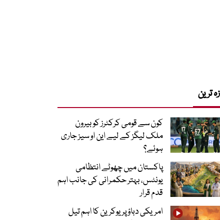
زہ ترین
کون سے قومی کرکٹرز کو بیرون
ملک لیگز کے لیے این او سیز جاری
ہوئے؟
پاکستان میں چھوٹے انتظامی
یونٹس، بہتر حکمرانی کی جانب اہم
قدم قرار
امریکی دباؤ پر یوکرین کا اہم تیل