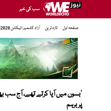
سب کی خبر
صفحہ اول
تازہ ترین
آزاد کشمیر الیکشن 2026
’بسوں میں آیا کرتے تھے، آج سب بھ
پر برہم