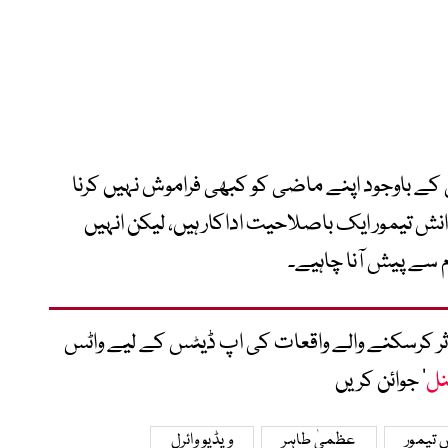
بی کے باوجود اپنے ماضی کو کبھی فراموش نہیں کرنا
دانش تیمور ایک باصلاحیت اداکار ہیں، لیکن انہیں
م سے پیش آنا چاہیے۔
متاثر کرسکنے والے واقعات کی اپ ڈیٹس کے لیے واٹس
نل
‘ جوائن کریں
 تیمور
عظمیٰ طاہر
ویڈیو وائرل