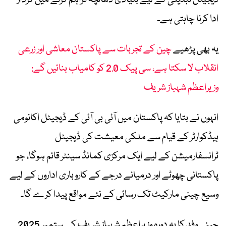
ادا کرنا چاہتی ہے۔
یہ بھی پڑھیے
چین کے تجربات سے پاکستان معاشی اور زرعی
انقلاب لا سکتا ہے، سی پیک 2.0 کو کامیاب بنائیں گے:
وزیراعظم شہباز شریف
انہوں نے بتایا کہ پاکستان میں آئی بی آئی کے ڈیجیٹل اکانومی
ہیڈکوارٹر کے قیام سے ملکی معیشت کی ڈیجیٹل
ٹرانسفارمیشن کے لیے ایک مرکزی کمانڈ سینٹر قائم ہوگا، جو
پاکستانی چھوٹے اور درمیانے درجے کے کاروباری اداروں کے لیے
وسیع چینی مارکیٹ تک رسائی کے نئے مواقع پیدا کرے گا۔
چینی وفد کا یہ دورہ وزیراعظم شہباز شریف کے ستمبر 2025