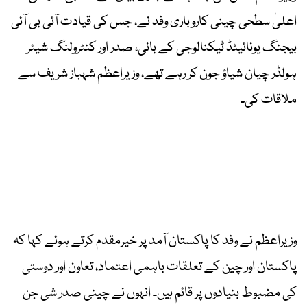
اعلیٰ سطحی چینی کاروباری وفد نے، جس کی قیادت آئی بی آئی
بیجنگ یونائیٹڈ ٹیکنالوجی کے بانی، صدر اور کنٹرولنگ شیئر
ہولڈر چیان شیاؤ جون کر رہے تھے، وزیراعظم شہباز شریف سے
ملاقات کی۔
وزیراعظم نے وفد کا پاکستان آمد پر خیرمقدم کرتے ہوئے کہا کہ
پاکستان اور چین کے تعلقات باہمی اعتماد، تعاون اور دوستی
کی مضبوط بنیادوں پر قائم ہیں۔ انہوں نے چینی صدر شی جن