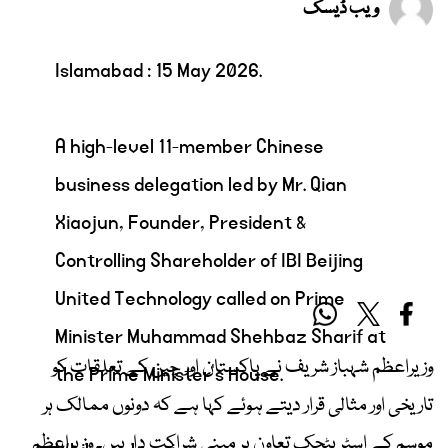
ویب ڈیسک
Islamabad : 15 May 2026.
A high-level 11-member Chinese
business delegation led by Mr. Qian
Xiaojun, Founder, President &
Controlling Shareholder of IBI Beijing
United Technology called on Prime
Minister Muhammad Shehbaz Sharif at
وزیراعظم شہباز شریف نے پاکستان اور چین کے تعلقات کو
the Prime Minister's House.
تاریخی اور مثالی قرار دیتے ہوئے کہا ہے کہ دونوں ممالک ہر
موسم کے اسٹریٹجک تعاون پر مبنی شراکت دار ہیں۔ وزیراعظم