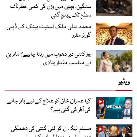
سنگین، بچوں میں وزن کی کمی خطرناک
سطح تک پہنچ گئی
محمد علی ملک اسٹیٹ بینک کے ڈپٹی
گورنر مقرر
روز کتنی دیر دھوپ میں رہنا چاہیے؟ ماہرین
نے مناسب مقدار بتادی
ویڈیو
کیا عمران خان کو علاج کے لیے باہر جانے
کی آفر کی گئی ہے؟
مسلم لیگ ن کو الٹی گنتی کی دھمکی