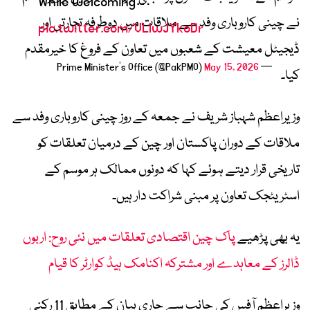
While welcoming…
نے چینی کاروباری وفد سے ملاقات میں دوطرفہ تجارتی اور
pic.twitter.com/VLlwJYkoDr
ڈیجیٹل معیشت کے شعبوں میں تعاون کے فروغ کا خیرمقدم
May 15, 2026
— Prime Minister's Office (@PakPMO)
کیا۔
وزیراعظم شہباز شریف نے جمعہ کے روز چینی کاروباری وفد سے
ملاقات کے دوران پاکستان اور چین کے درمیان تعلقات کو
تاریخی قرار دیتے ہوئے کہا کہ دونوں ممالک ہر موسم کے
اسٹریٹجک تعاون پر مبنی شراکت دار ہیں۔
یہ بھی پڑھیے
پاک چین اقتصادی تعلقات میں نئی روح: اربوں
ڈالرز کے معاہدے اور مشترکہ اکنامک ہیڈ کوارٹر کا قیام
وزیراعظم آفس کی جانب سے جاری بیان کے مطابق 11 رکنی