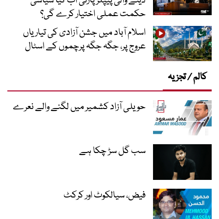
دینے والی پیپلز پارٹی اب کیا سیاسی
حکمت عملی اختیار کرے گی؟
اسلام آباد میں جشن آزادی کی تیاریاں
عروج پر، جگہ جگہ پرچموں کے اسٹال
کالم / تجزیہ
حویلی آزاد کشمیر میں لگنے والے نعرے
سب گل سڑ چکا ہے
فیض، سیالکوٹ اور کرکٹ