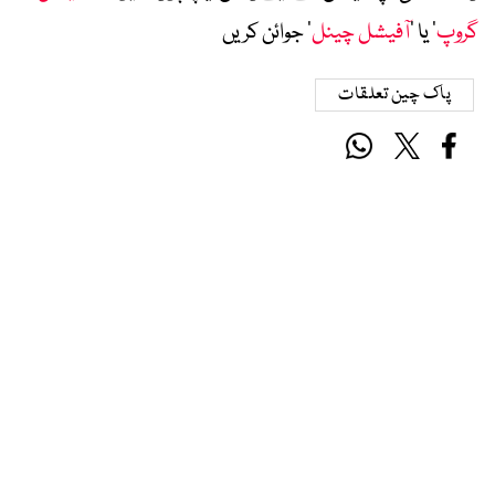
گروپ
‘ یا ’
آفیشل چینل
‘ جوائن کریں
پاک چین تعلقات