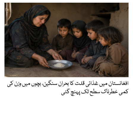
افغانستان میں غذائی قلت کا بحران سنگین، بچوں میں وزن کی
کمی خطرناک سطح تک پہنچ گئی