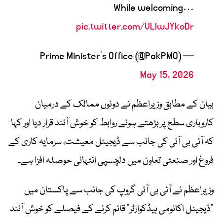
While welcoming…
pic.twitter.com/VLlwJYkoDr
— Prime Minister’s Office (@PakPMO)
May 15, 2026
بیان کے مطابق وزیراعظم نے دونوں ممالک کے درمیان
کاروباری سطح پر بڑھتے ہوئے روابط کو خوش آئند قرار دیا اور کہا
کہ آئی بی آئی کی جانب سے ڈیجیٹل معیشت، سرمایہ کاری کے
فروغ اور صنعتی تعاون میں دلچسپی انتہائی حوصلہ افزا ہے۔
وزیراعظم نے آئی بی آئی گروپ کی جانب سے پاکستان میں
“ڈیجیٹل اکانومی ہیڈکوارٹر” قائم کرنے کے فیصلے کو خوش آئند