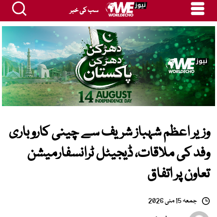
سب کی خبر
وزیر اعظم شہباز شریف سے چینی کاروباری
وفد کی ملاقات، ڈیجیٹل ٹرانسفارمیشن
تعاون پر اتفاق
جمعہ 15 مئی 2026