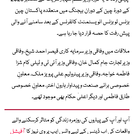
کے دورۂ چین کے دوران بیجنگ میں منعقدہ پاکستان چین
بزنس ٹو بزنس انویسٹمنٹ کانفرنس کے بعد سامنے آنے والی
پیش رفت کا حصہ قرار دیا جا رہا ہے۔
ملاقات میں وفاقی وزیر سرمایہ کاری قیصر احمد شیخ، وفاقی
وزیر تجارت جام کمال خان، وفاقی وزیر آئی ٹی و ٹیلی کام شزا
فاطمہ خواجہ، وفاقی وزیر پیٹرولیم علی پرویز ملک، معاونِ
خصوصی برائے صنعت و پیداوار ہارون اختر، معاونِ خصوصی
طارق فاطمی اور دیگر اعلیٰ حکام بھی موجود تھے۔
آپ اور آپ کے پیاروں کی روزمرہ زندگی کو متاثر کرسکنے والے
واقعات کی اپ ڈیٹس کے لیے واٹس ایپ پر وی نیوز کا ’
آفیشل