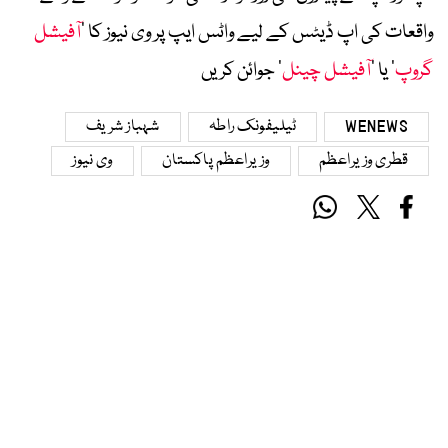
واقعات کی اپ ڈیٹس کے لیے واٹس ایپ پر وی نیوز کا ’
آفیشل
گروپ
‘ یا ’
آفیشل چینل
‘ جوائن کریں
WENEWS
ٹیلیفونک راطہ
شہباز شریف
قطری وزیراعظم
وزیراعظم پاکستان
وی نیوز