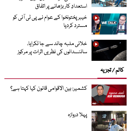
استعدادِ کار بڑھانے پر اتفاق
خیبرپختونخوا کے عوام نے پی ٹی آئی کو
مسترد کردیا
خلائی ملبہ چاند سے جا ٹکرایا،
سائنسدانوں کی نظریں اثرات پر مرکوز
کالم / تجزیہ
کشمیر: بین الاقوامی قانون کیا کہتا ہے؟
پہلا دروازہ