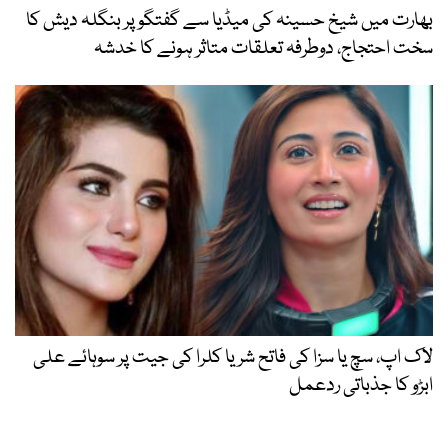
بھارت میں شیخ حسینہ کی میڈیا سے گفتگو پر بنگلہ دیش کا
سخت احتجاج، دوطرفہ تعلقات متاثر ہونے کا خدشہ
لاک اپ، سچ یا سزا کی فاتح شریا کلرا کی جیت پر سوہائے علی
ابڑو کا جذباتی ردعمل