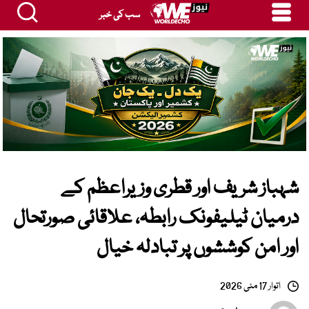
سب کی خبر
شہباز شریف اور قطری وزیراعظم کے
درمیان ٹیلیفونک رابطہ، علاقائی صورتحال
اور امن کوششوں پر تبادلہ خیال
اتوار 17 مئی 2026