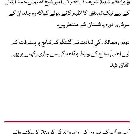
وزیراعظم شہباز شریف نے قطر کے امیر شیخ تمیم بن حمد الثانی
کے لیے نیک تمناؤں کا اظہار کرتے ہوئے کہاکہ وہ جلد ان کے
سرکاری دورہ پاکستان کے منتظر ہیں۔
دونوں ممالک کی قیادت نے گفتگو کے نتائج پر پیشرفت کے
لیے اعلیٰ سطح کے روابط باقاعدگی سے جاری رکھنے پر بھی
اتفاق کیا۔
آپ اور آپ کے پیاروں کی روزمرہ زندگی کو متاثر کرسکنے والے