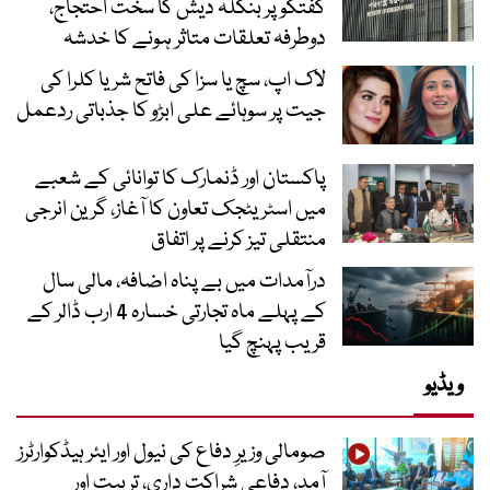
گفتگو پر بنگلہ دیش کا سخت احتجاج،
دوطرفہ تعلقات متاثر ہونے کا خدشہ
لاک اپ، سچ یا سزا کی فاتح شریا کلرا کی
جیت پر سوہائے علی ابڑو کا جذباتی ردعمل
پاکستان اور ڈنمارک کا توانائی کے شعبے
میں اسٹریٹجک تعاون کا آغاز، گرین انرجی
منتقلی تیز کرنے پر اتفاق
درآمدات میں بے پناہ اضافہ، مالی سال
کے پہلے ماہ تجارتی خسارہ 4 ارب ڈالر کے
قریب پہنچ گیا
ویڈیو
صومالی وزیرِ دفاع کی نیول اور ایئر ہیڈکوارٹرز
آمد، دفاعی شراکت داری، تربیت اور