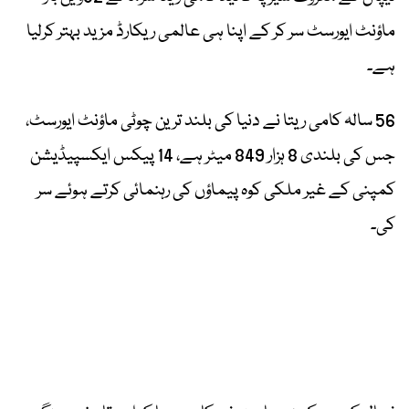
ماؤنٹ ایورسٹ سر کر کے اپنا ہی عالمی ریکارڈ مزید بہتر کرلیا
ہے۔
56 سالہ کامی ریتا نے دنیا کی بلند ترین چوٹی ماؤنٹ ایورسٹ،
جس کی بلندی 8 ہزار 849 میٹر ہے، 14 پیکس ایکسپیڈیشن
کمپنی کے غیر ملکی کوہ پیماؤں کی رہنمائی کرتے ہوئے سر
کی۔