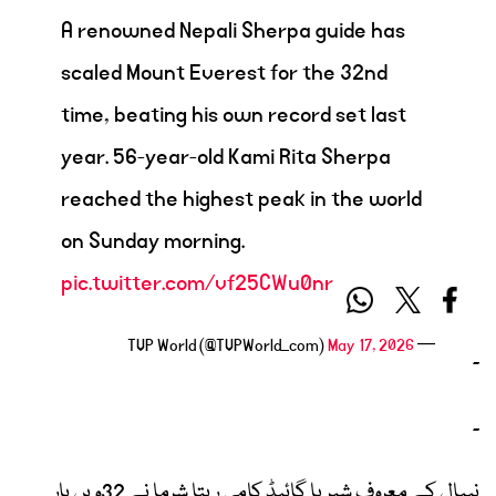
A renowned Nepali Sherpa guide has
scaled Mount Everest for the 32nd
time, beating his own record set last
year. 56-year-old Kami Rita Sherpa
reached the highest peak in the world
on Sunday morning.
pic.twitter.com/vf25CWu0nr
May 17, 2026
— TVP World (@TVPWorld_com)
۔
۔
نیپال کے معروف شیرپا گائیڈ
کامی ریتا شرما
نے 32ویں بار