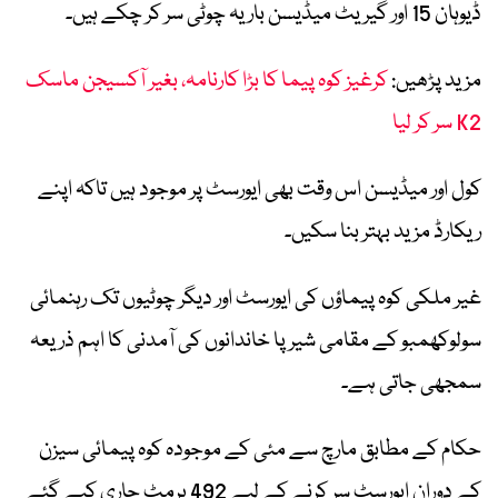
ڈیوہان 15
اور گیریٹ میڈیسن بار یہ چوٹی سر کر چکے ہیں۔
مزید پڑھیں:
کرغیز کوہ پیما کا بڑا کارنامہ، بغیر آکسیجن ماسک
K2 سر کر لیا
کول اور میڈیسن اس وقت بھی ایورسٹ پر موجود ہیں تاکہ اپنے
ریکارڈ مزید بہتر بنا سکیں۔
غیر ملکی کوہ پیماؤں کی ایورسٹ اور دیگر چوٹیوں تک رہنمائی
سولوکھمبو کے مقامی شیرپا خاندانوں کی آمدنی کا اہم ذریعہ
سمجھی جاتی ہے۔
حکام کے مطابق مارچ سے مئی کے موجودہ کوہ پیمائی سیزن
کے دوران ایورسٹ سر کرنے کے لیے 492 پرمٹ جاری کیے گئے