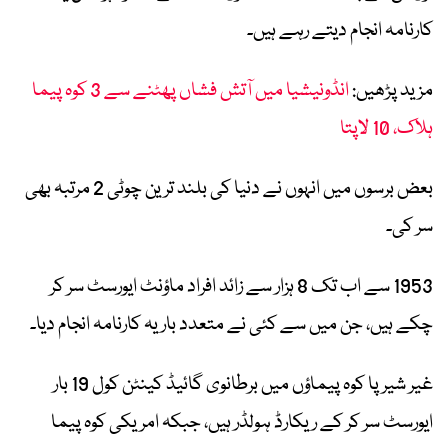
کارنامہ انجام دیتے رہے ہیں۔
مزید پڑھیں:
انڈونیشیا میں آتش فشاں پھٹنے سے 3 کوہ پیما
ہلاک، 10 لاپتا
بعض برسوں میں انہوں نے دنیا کی بلند ترین چوٹی 2 مرتبہ بھی
سر کی۔
1953 سے اب تک 8 ہزار سے زائد افراد ماؤنٹ ایورسٹ سر کر
چکے ہیں، جن میں سے کئی نے متعدد بار یہ کارنامہ انجام دیا۔
غیر شیرپا کوہ پیماؤں میں برطانوی گائیڈ
کینٹن کول
19 بار
ایورسٹ سر کر کے ریکارڈ ہولڈر ہیں، جبکہ امریکی کوہ پیما