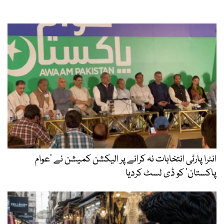
انٹرا پارٹی انتخابات نہ کرانے پر الیکشن کمیشن نے ’عوام
پاکستان‘ کو ڈی لسٹ کردیا