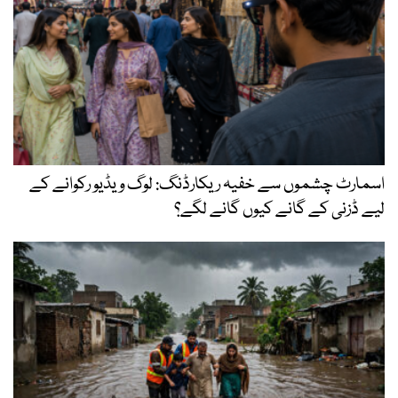
اسمارٹ چشموں سے خفیہ ریکارڈنگ: لوگ ویڈیو رکوانے کے
لیے ڈزنی کے گانے کیوں گانے لگے؟