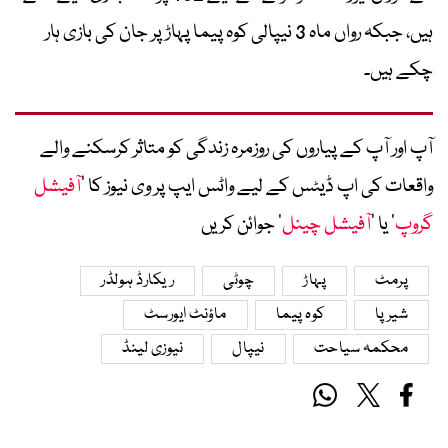
ہیں، جبکہ رواں ماہ 3 نیپالی کوہ پیما پہاڑ پر جان کی بازی ہار
چکے ہیں۔
آپ اور آپ کے پیاروں کی روزمرہ زندگی کو متاثر کرسکنے والے
واقعات کی اپ ڈیٹس کے لیے واٹس ایپ پر وی نیوز کا ’
آفیشل
گروپ
‘ یا ’
آفیشل چینل
‘ جوائن کریں
پرمٹ
پہاڑ
چوٹی
ریکارڈ ہولڈر
شیرپا
کوہ پیما
ماؤنٹ ایورسٹ
محکمہ سیاحت
نیپال
نیوزی لینڈ