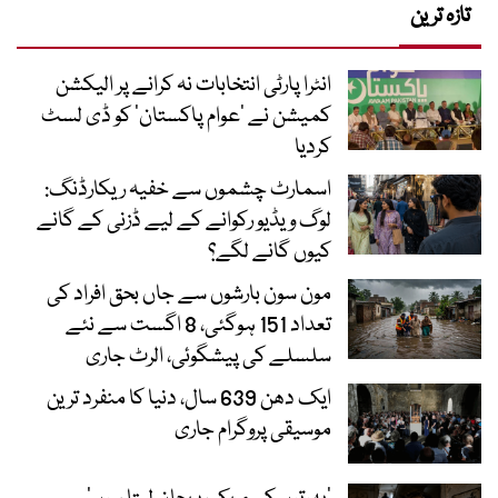
تازہ ترین
انٹرا پارٹی انتخابات نہ کرانے پر الیکشن
کمیشن نے ’عوام پاکستان‘ کو ڈی لسٹ
کردیا
اسمارٹ چشموں سے خفیہ ریکارڈنگ:
لوگ ویڈیو رکوانے کے لیے ڈزنی کے گانے
کیوں گانے لگے؟
مون سون بارشوں سے جاں بحق افراد کی
تعداد 151 ہوگئی، 8 اگست سے نئے
سلسلے کی پیشگوئی، الرٹ جاری
ایک دھن 639 سال، دنیا کا منفرد ترین
موسیقی پروگرام جاری