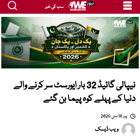
سب کی خبر
نیپالی گائیڈ 32 بار ایورسٹ سر کرنے والے
دنیا کے پہلے کوہ پیما بن گئے
پیر 18 مئی 2026
ویب ڈیسک