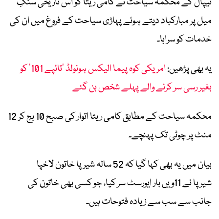
نیپال کے محکمہ سیاحت نے کامی ریتا کو اس تاریخی سنگِ
میل پر مبارکباد دیتے ہوئے پہاڑی سیاحت کے فروغ میں ان کی
خدمات کو سراہا۔
یہ بھی پڑھیں:
امریکی کوہ پیما الیکس ہونولڈ ’تائپے 101‘ کو
بغیر رسی سر کرنے والے پہلے شخص بن گئے
محکمہ سیاحت کے مطابق کامی ریتا اتوار کی صبح 10 بج کر 12
منٹ پر چوٹی تک پہنچے۔
بیان میں یہ بھی کہا گیا کہ 52 سالہ شیرپا خاتون
لاخپا
شیرپا
نے 11ویں بار ایورسٹ سر کیا، جو کسی بھی خاتون کی
جانب سے سب سے زیادہ فتوحات ہیں۔