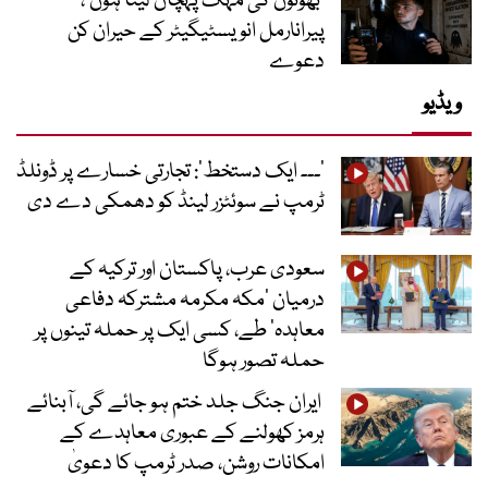
‘بھوتوں کی مہک پہچان لیتا ہوں’،
پیرانارمل انویسٹیگیٹر کے حیران کن
دعوے
ویڈیو
’۔۔۔ ایک دستخط‘: تجارتی خسارے پر ڈونلڈ
ٹرمپ نے سوئٹزر لینڈ کو دھمکی دے دی
سعودی عرب، پاکستان اور ترکیہ کے
درمیان ’مکہ مکرمہ مشترکہ دفاعی
معاہدہ‘ طے، کسی ایک پر حملہ تینوں پر
حملہ تصور ہوگا
ایران جنگ جلد ختم ہو جائے گی، آبنائے
ہرمز کھولنے کے عبوری معاہدے کے
امکانات روشن، صدر ٹرمپ کا دعویٰ