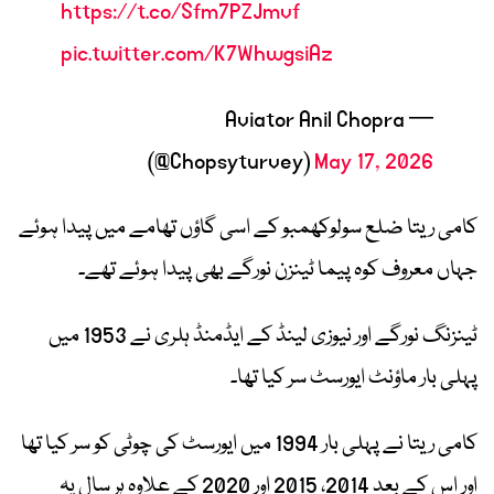
https://t.co/Sfm7PZJmvf
pic.twitter.com/K7WhwgsiAz
— Aviator Anil Chopra
(@Chopsyturvey)
May 17, 2026
کامی ریتا ضلع سولوکھمبو کے اسی گاؤں تھامے میں پیدا ہوئے
جہاں معروف کوہ پیما
ٹینزن نورگے
بھی پیدا ہوئے تھے۔
ٹینزنگ نورگے اور نیوزی لینڈ کے
ایڈمنڈ ہلری
نے 1953 میں
پہلی بار ماؤنٹ ایورسٹ سر کیا تھا۔
کامی ریتا نے پہلی بار 1994 میں ایورسٹ کی چوٹی کو سر کیا تھا
اور اس کے بعد 2014، 2015 اور 2020 کے علاوہ ہر سال یہ