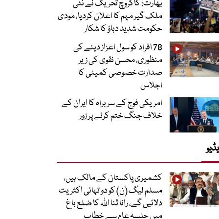
بھارت: کاکروچ تحریک نے نئی
ملک گیر مہم کا اعلان کردیا، مودی
حکومت شدید دباؤ کا شکار
78 افراد کو سول اعزاز دینے کی
منظوری، محسن نقوی کی زیر
صدارت خصوصی کمیٹی کا
اجلاس
امریکی فوج کے سربراہ کا ایران کے
خلاف جنگ ختم کرنے پر زور
ڈیو
کشمیری پاکستان کے مالک ہیں،
مسلم لیگ (ن) کو دو تہائی اکثریت
دلائیں گے، رانا ثنا اللہ کا ضلع باغ
میں جلسہ عام سے خطاب