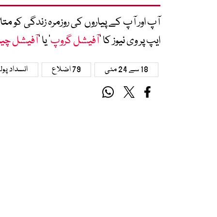
آپ اور آپ کے پیاروں کی روزمرہ زندگی کو 
ایپ پر وی نیوز کا ’
آفیشل گروپ
‘ یا ’
آفیشل چی
18 سے 24 مئی
79 اضلاع
انسداد پول