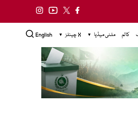
کالم
ملٹی میڈیا
X چینلز
English