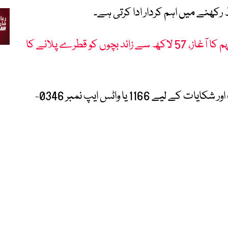
کھنے میں اہم کردار ادا کرتی ہے۔
خیبر پختونخوا میں انسدادِ پولیو مہم کا آغاز، 57 لاکھ سے زائد بچوں کو قطرے پلانے کا
شہری انسدادِ پولیو مہم سے متعلق معلومات اور شکایات کے لیے 1166 یا واٹس ایپ نمبر 0346-