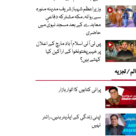
وزیراعظم شہباز شریف مدینہ منورہ
سے روانہ، مکہ مشترکہ دفاعی
معاہدے کے بعد مسجد نبویؐ میں
حاضری
پی ٹی آئی اسلام آباد مارچ کے اعلان
پر خیبر پختونخوا کے اراکین کیا
کہتے ہیں؟
لم / تجزیہ
پرانی کتابوں کا اتوار بازار
اپنی زندگی کے ایڈیٹر بنیں، رائٹر
نہیں