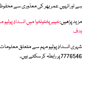
ہے اور انہیں عمر بھر کی معذوری سے محفوظ ر
مزید پڑھیں:
ہدف
7776546 پر رابطہ کر سکتے ہیں۔