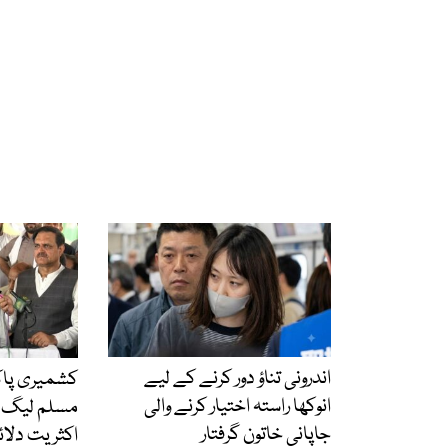
اندرونی تناؤ دور کرنے کے لیے
کشمیری پاک
انوکھا راستہ اختیار کرنے والی
مسلم لیگ (ن
جاپانی خاتون گرفتار
اکثریت دلائیں