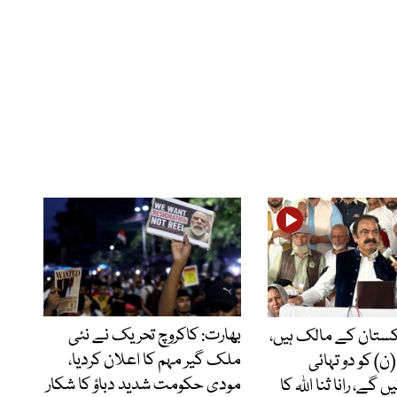
بھارت: کاکروچ تحریک نے نئی
ستان کے مالک ہیں،
ملک گیر مہم کا اعلان کردیا،
) کو دو تہائی
مودی حکومت شدید دباؤ کا شکار
 گے، رانا ثنا اللہ کا