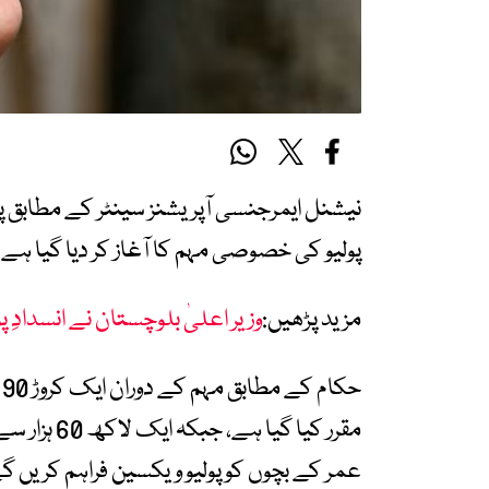
پولیو کی خصوصی مہم کا آغاز کر دیا گیا ہے، جو 18 سے 24 مئی تک جاری ر
مزید پڑھیں:
وزیر اعلیٰ بلوچستان نے انسدادِ پو
ح
عمر کے بچوں کو پولیو ویکسین فراہم کریں گ