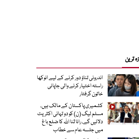
زہ ترین
اندرونی تناؤ دور کرنے کے لیے انوکھا
راستہ اختیار کرنے والی جاپانی
خاتون گرفتار
کشمیری پاکستان کے مالک ہیں،
مسلم لیگ (ن) کو دو تہائی اکثریت
دلائیں گے، رانا ثنا اللہ کا ضلع باغ
میں جلسہ عام سے خطاب