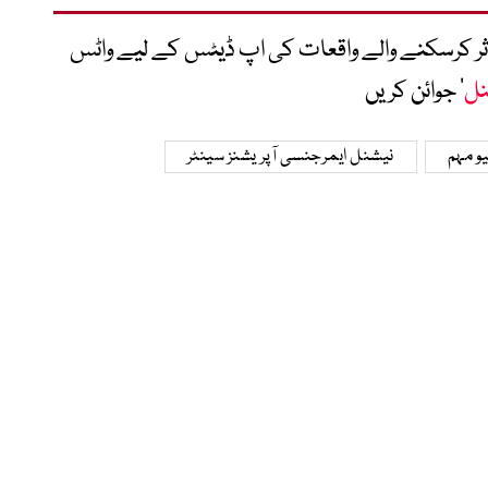
متاثر کرسکنے والے واقعات کی اپ ڈیٹس کے لیے واٹس
نل
‘ جوائن کریں
یو مہم
نیشنل ایمرجنسی آپریشنز سینٹر