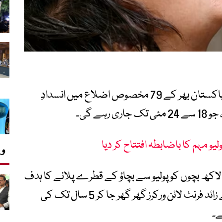
نیشنل ایمرجنسی آپریشنز سینٹر کے مطابق پاکستان بھر کے 79 مخصوص اضلاع میں انسدادِ
ہے گی۔
لیو مہم کا باضابطہ افتتاح کر دیا
وی
کام کے مطابق مہم کے دوران ایک کروڑ 90 لاکھ بچوں کو پولیو سے بچاؤ کے قطرے پلانے کا ہدف
مقرر کیا گیا ہے، جبکہ ایک لاکھ 60 ہزار سے زائد فرنٹ لائن ورکرز گھر گھر جا کر 5 سال تک کی
ے۔