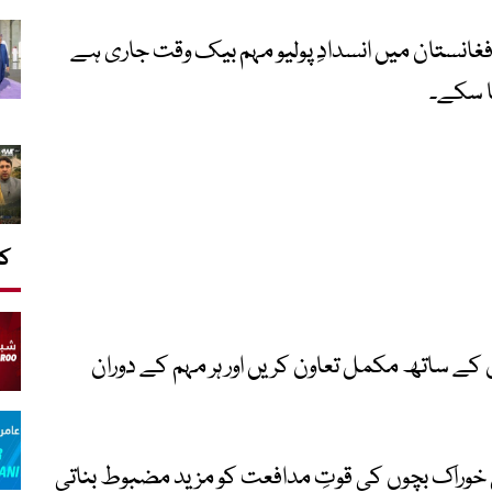
افغانستان میں انسدادِ پولیو مہم بیک وقت جاری ہے
جا سکے۔
کا
ں کے ساتھ مکمل تعاون کریں اور ہر مہم کے دوران
 خوراک بچوں کی قوتِ مدافعت کو مزید مضبوط بناتی