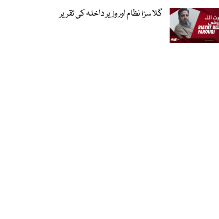
گلا سڑا نظام اور وزیر داخلہ کی تقریر