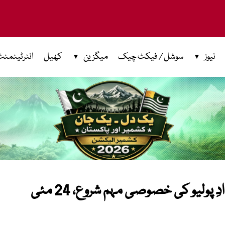
نیوز
سوشل / فیکٹ چیک
میگزین
کھیل
انٹرٹینمنٹ
ملک بھر کے 79 اضلاع میں انسدادِ پولیو کی خصوصی مہم شروع، 24 مئی