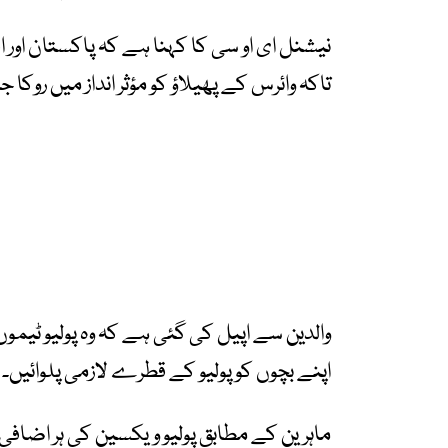
نیشنل ای او سی کا کہنا ہے کہ پاکستان اور 
تاکہ وائرس کے پھیلاؤ کو مؤثر انداز میں روکا 
والدین سے اپیل کی گئی ہے کہ وہ پولیو ٹیمو
اپنے بچوں کو پولیو کے قطرے لازمی پلوائیں۔
ماہرین کے مطابق پولیو ویکسین کی ہر اضافی