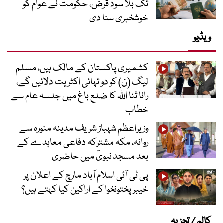
تک بلا سود قرض، حکومت نے عوام کو
خوشخبری سنا دی
ویڈیو
کشمیری پاکستان کے مالک ہیں، مسلم
لیگ (ن) کو دو تہائی اکثریت دلائیں گے،
رانا ثنا اللہ کا ضلع باغ میں جلسہ عام سے
خطاب
وزیراعظم شہباز شریف مدینہ منورہ سے
روانہ، مکہ مشترکہ دفاعی معاہدے کے
بعد مسجد نبویؐ میں حاضری
پی ٹی آئی اسلام آباد مارچ کے اعلان پر
خیبر پختونخوا کے اراکین کیا کہتے ہیں؟
کالم / تجزیہ