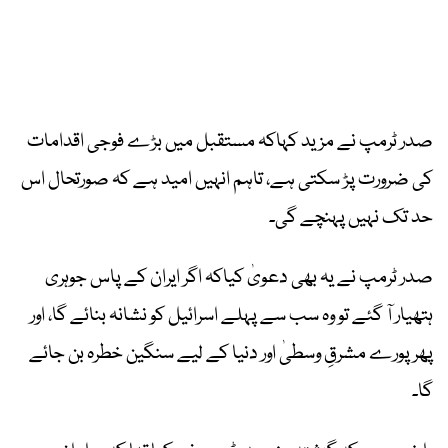
صدر ٹرمپ نے مزید کہاکہ مستقبل میں بڑے فوجی اقدامات
کی ضرورت پڑ سکتی ہے، تاہم انہیں امید ہے کہ صورتحال اس
حد تک نہیں پہنچے گی۔
صدر ٹرمپ نے یہ بھی دعویٰ کیاکہ اگر ایران کے پاس جوہری
ہتھیار آ گئے تو وہ سب سے پہلے اسرائیل کو نشانہ بنائے گا، اور
پھر پورے مشرقِ وسطیٰ اور دنیا کے لیے سنگین خطرہ بن جائے
گا۔