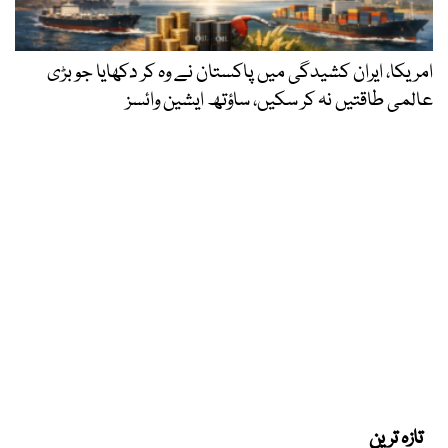
امریکا، ایران کشیدگی میں پاکستان نے وہ کر دکھایا جو بڑی
عالمی طاقتیں نہ کر سکیں، ساؤتھ ایشین وائسز
تازہ ترین