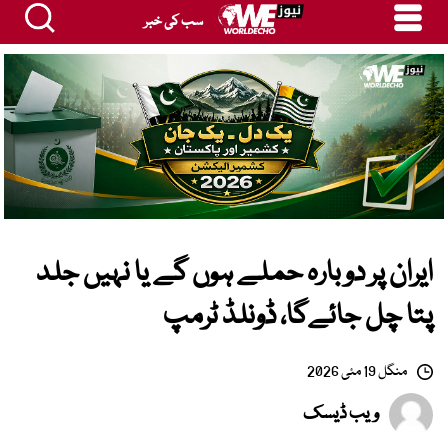
سب کی خبر
ایران پر دوبارہ حملے ہوں گے یا نہیں جلد
پتا چل جائےگا، ڈونلڈ ٹرمپ
منگل 19 مئی 2026
ویب ڈیسک