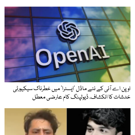
اوپن اے آئی کے نئے ماڈل ’ایسٹرا‘ میں خطرناک سیکیورٹی
خدشات کا انکشاف، ڈیولپنگ کام عارضی معطل