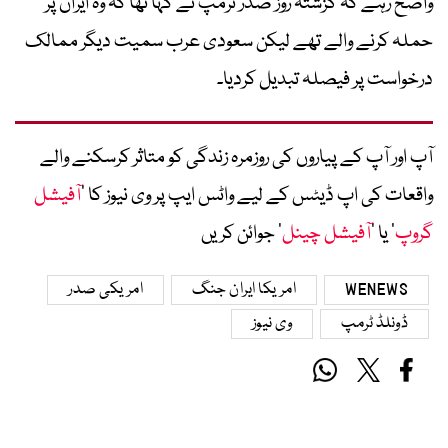
واضح رہے کہ گزشتہ روز صدر ٹرمپ نے کہا تھا کہ وہ ایران پر
حملہ کرنے والے تھے لیکن سعودی عرب سمیت دیگر ممالک
درخواست پر فیصلہ تبدیل کردیا۔
آپ اور آپ کے پیاروں کی روزمرہ زندگی کو متاثر کرسکنے والے
واقعات کی اپ ڈیٹس کے لیے واٹس ایپ پر وی نیوز کا ’
آفیشل
گروپ
‘ یا ’
آفیشل چینل
‘ جوائن کریں
WENEWS
امریکا ایران جنگ
امریکی صدر
ڈونلڈ ٹرمپ
وی نیوز