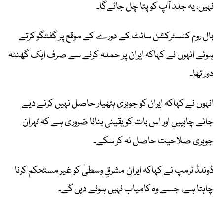
نہیں، یہ جلد آپ کو پتا چل جائےگا۔
بال روم کنسٹرکشن سائٹ کے دورے کے موقع پر گفتگو کرتے
ہوئے انہوں نے کہاکہ ایران پر حملہ کرنے سے صرف ایک گھنٹہ
دور تھا۔
انہوں نے کہاکہ ایران کو جوہری ہتھیار حاصل نہیں کرنے دیے
جانے چاہییں اور اس بات کو یقینی بنانا ضروری ہے کہ تہران
جوہری صلاحیت حاصل نہ کر سکے۔
ڈونلڈ ٹرمپ نے کہاکہ ایران مشرقِ وسطیٰ کو غیر مستحکم کرنا
چاہتا ہے، جسے وہ کامیاب نہیں ہونے دیں گے۔