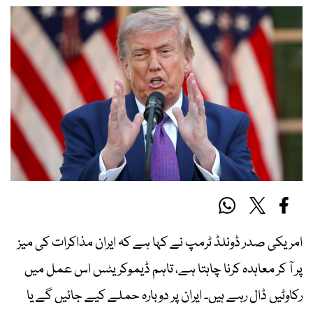
امریکی صدر ڈونلڈ ٹرمپ نے کہا ہے کہ ایران مذاکرات کی میز
پر آ کر معاہدہ کرنا چاہتا ہے، تاہم ڈیموکریٹس اس عمل میں
رکاوٹیں ڈال رہے ہیں۔ ایران پر دوبارہ حملے کیے جائیں گے یا