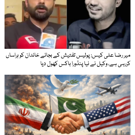
میر رضا علی کیس: پولیس تفتیش کے بجائے خاندان کو ہراساں
کررہی ہے، وکیل نے نیا پنڈورا باکس کھول دیا