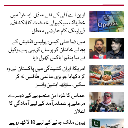
اوپن اے آئی کے نئے ماڈل ’ایسٹرا‘ میں
خطرناک سیکیورٹی خدشات کا انکشاف،
ڈیولپنگ کام عارضی معطل
میر رضا علی کیس: پولیس تفتیش کے
بجائے خاندان کو ہراساں کررہی ہے، وکیل
نے نیا پنڈورا باکس کھول دیا
امریکا، ایران کشیدگی میں پاکستان نے وہ
کر دکھایا جو بڑی عالمی طاقتیں نہ کر
سکیں، ساؤتھ ایشین وائسز
حماس کا غزہ امن منصوبے کے دوسرے
مرحلے پر عملدرآمد کے لیے آمادگی کا
اعلان
بیرون ملک جانے کے لیے 10 لاکھ روپے