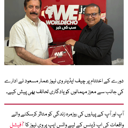
دورے کے اختتام پر چیف ایڈیٹر وی نیوز عمار مسعود نے ادارے
کی جانب سے معزز مہمانوں کو یادگاری تحائف بھی پیش کیے۔
آپ اور آپ کے پیاروں کی روزمرہ زندگی کو متاثر کرسکنے والے
واقعات کی اپ ڈیٹس کے لیے واٹس ایپ پر وی نیوز کا ’
آفیشل