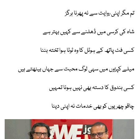
تم مگر اپنی روایت سے نہ پھرنا ہرگز
شاہ کی کرسی میں ڈھلنے سے کہیں بہتر ہے
کسی فٹ پاتھ کے ہوٹل کا وہ ٹوٹا ہوا تختہ بننا
میلے کپڑوں میں سہی لوگ محبت سے جہاں بیٹھتے ہیں
کسی بندوق کا دستہ بھی نہیں ہونا تمہیں
چاقو چھریوں کو بھی خدمات نہ اپنی دینا