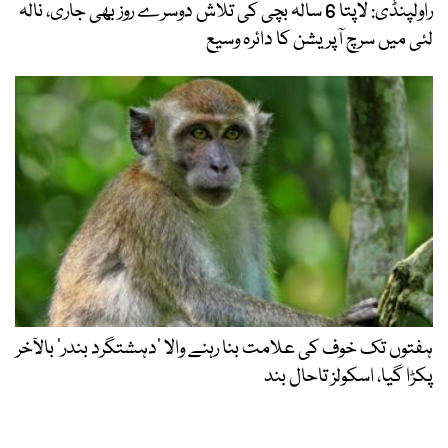
راولپنڈی: لاپتا 6 سالہ بچی کی تلاش دوسرے روز بھی جاری، نالہ
لئی میں سرچ آپریشن کا دائرہ وسیع
ہفتوں تک خوف کی علامت بنا رہنے والا ‘دہشتگرد بندر’ بالآخر
پکڑا گیا، اسکولز تاحال بند