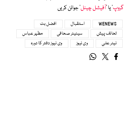
گروپ
‘ یا ’
آفیشل چینل
‘ جوائن کریں
WENEWS
استقبال
افضل بٹ
تحائف پیش
سینیئر صحافی
مظہر عباس
نیئر علی
وی نیوز
وی نیوز دفتر کا دورہ