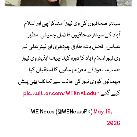
سینئر صحافیوں کی وی نیوز آمد۔کراچی اور اسلام
آباد کے سینئر صحافیوں فاضل جمیلی، مظہر
عباس، افضل بٹ، طارق چودھری اور نیئر علی نے
وی نیوز اسلام آباد کا دورہ کیا۔ چیف ایڈیٹر وی نیوز
عمار مسعود نے معزز مہمانوں کا استقبال کیا۔
مہمانوں کو وی نیوز کی جانب سے تحائف بھی پیش
کیے گئے
pic.twitter.com/WTKnXLoduh
May 19,
— WE News (@WENewsPk)
2026