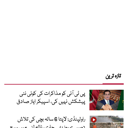
تازہ ترین
پی ٹی آئی کو مذاکرات کی کوئی نئی
پیشکش نہیں کی، اسپیکر ایاز صادق
راولپنڈی: لاپتا 6 سالہ بچی کی تلاش
دوسرے روز بھی جاری، نالہ لئی میں سرچ