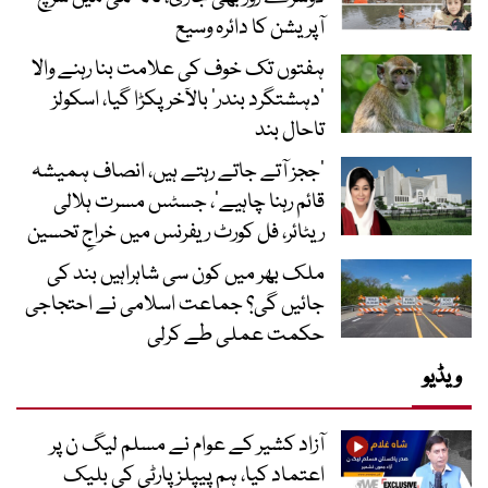
آپریشن کا دائرہ وسیع
ہفتوں تک خوف کی علامت بنا رہنے والا
‘دہشتگرد بندر’ بالآخر پکڑا گیا، اسکولز
تاحال بند
’ججز آتے جاتے رہتے ہیں، انصاف ہمیشہ
قائم رہنا چاہیے‘، جسٹس مسرت ہلالی
ریٹائر، فل کورٹ ریفرنس میں خراجِ تحسین
ملک بھر میں کون سی شاہراہیں بند کی
جائیں گی؟ جماعت اسلامی نے احتجاجی
حکمت عملی طے کرلی
ویڈیو
آزاد کشیر کے عوام نے مسلم لیگ ن پر
اعتماد کیا، ہم پیپلز پارٹی کی بلیک