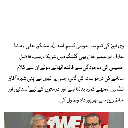
وی نیوز کی ٹیم سے موسیٰ کلیم، اسداللہ، مشکور علی، رمشا
عارف اور عمیر خان بھی گفتگو میں شریک رہے۔ فاضل
جمیلی کی موجودگی سے فائدہ اٹھاتے ہوئے ان سے کلام
سنانے کی درخواست کی گئی، جس پر انہوں نے اپنی شہرۂ آفاق
نظمیں ’مجھے کمرہ بدلنا ہے‘ اور ’درختوں کے لیے‘ سنائیں اور
حاضرین سے بھرپور داد وصول کی۔