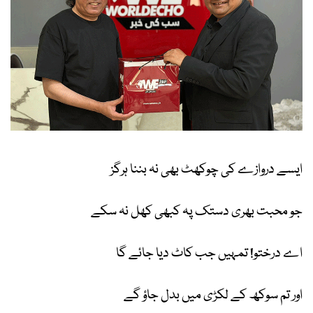
ایسے دروازے کی چوکھٹ بھی نہ بننا ہرگز
جو محبت بھری دستک پہ کبھی کھل نہ سکے
اے درختو! تمہیں جب کاٹ دیا جائے گا
اور تم سوکھ کے لکڑی میں بدل جاؤ گے