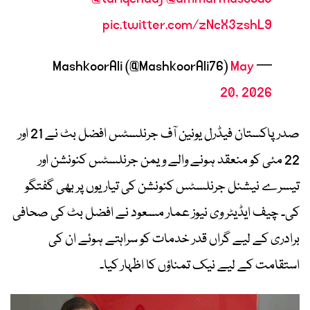
pic.twitter.com/zNcX3zshL9
May
— MashkoorAli (@MashkoorAli76)
20, 2026
صدر پاکستان فیڈرل یونین آف جرنلسٹس افضل بٹ نے 21 اور
22 مئی کو منعقد ہونے والے ویمن جرنلسٹس کنونشن اور
تیسرے نیشنل جرنلسٹس کنونشن کی تیاریوں پر بھی گفتگو
کی۔ چیف ایڈیٹر وی نیوز عمار مسعود نے افضل بٹ کی صحافی
برادری کے لیے گراں قدر خدمات کو سراہتے ہوئے ان کی
استقامت کے لیے نیک تمناؤں کا اظہار کیا۔