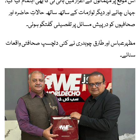
اس موقع پر مہمانوں کے اعزاز میں ہائی ٹی کا بھی اہتمام کیا گیا،
جہاں چائے اور دیگر لوازمات کے ساتھ ساتھ حالاتِ حاضرہ اور
صحافیوں کو درپیش مسائل پر تفصیلی گفتگو ہوئی۔
مظہرعباس اور طارق چوہدری نے کئی دلچسپ صحافتی واقعات
سنائے۔