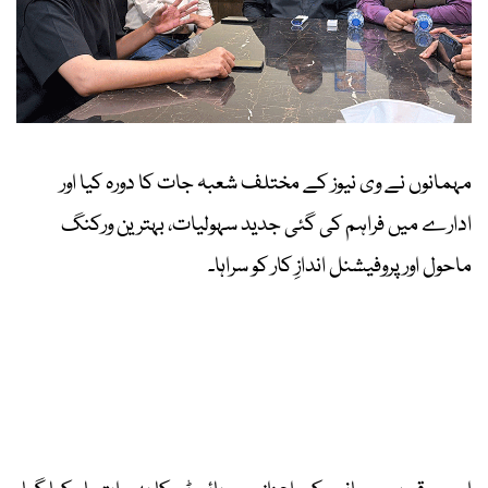
مہمانوں نے وی نیوز کے مختلف شعبہ جات کا دورہ کیا اور
ادارے میں فراہم کی گئی جدید سہولیات، بہترین ورکنگ
ماحول اور پروفیشنل اندازِ کار کو سراہا۔