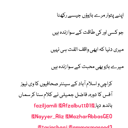
اپنے پتوار مرے بازوؤں جیسے رکھنا
جو کسی اور کی طاقت کے سوا زندہ ہیں
میری دنیا کہ ابھی واقف الفت ہی نہیں
میرے بازو بھی محبت کے سوا زندہ ہیں
کراچی و اسلام آباد کے سینئر صحافیوں کا وی نیوز
آفس کا دورہ، فاضل جمیلی نے کلام سنا کر سماں
باندھ دیا.
@faziljamili
@Afzalbutt01
@Nayyer_Aliz
@MazharAbbasGEO
@tariqchaaj
@ammarmasood3