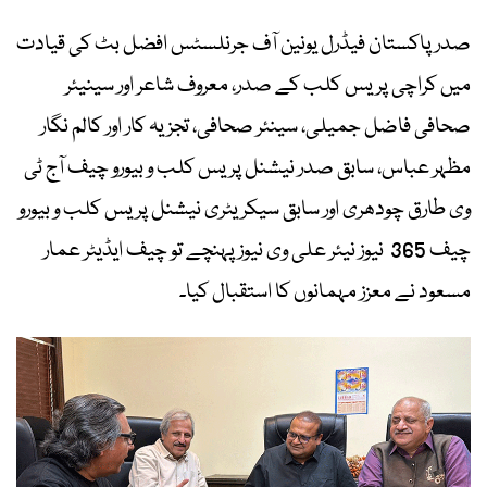
صدر پاکستان فیڈرل یونین آف جرنلسٹس افضل بٹ کی قیادت
میں کراچی پریس کلب کے صدر، معروف شاعر اور سینیئر
صحافی فاضل جمیلی، سینئر صحافی، تجزیہ کار اور کالم نگار
مظہر عباس، سابق صدر نیشنل پریس کلب و بیورو چیف آج ٹی
وی طارق چودھری اور سابق سیکریٹری نیشنل پریس کلب و بیورو
چیف 365 نیوز نیئر علی وی نیوز پہنچے تو چیف ایڈیٹر عمار
مسعود نے معزز مہمانوں کا استقبال کیا۔