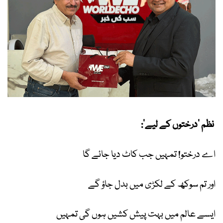
نظم ’درختوں کے لیے‘:
اے درختو! تمہیں جب کاٹ دیا جائے گا
اور تم سوکھ کے لکڑی میں بدل جاؤ گے
ایسے عالم میں بہت پیش کشیں ہوں گی تمہیں