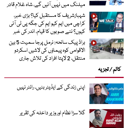
میلنگ میں نہیں آئیں گے، شاہ غلام قادر
شہبازشریف کا مستقبل کیا؟ بڑی خبر،
کراچی میں ایم کیو ایم کی جگہ پی ٹی آئی
کیوں؟ نئے صوبوں کا قیام، اندر کی خبر
براڈ پیک سانحہ: نرمل پرجا سمیت 5 بین
الاقوامی کوہ پیماؤں کی لاشیں اسکردو
منتقل، 2 لاپتا افراد کی تلاش جاری
کالم / تجزیہ
اپنی زندگی کے ایڈیٹر بنیں، رائٹر نہیں
گلا سڑا نظام اور وزیر داخلہ کی تقریر