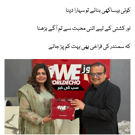
کوئی بیساکھی بنائے تو سہارا دینا
اور کشتی کے لیے اتنی محبت سے تم آگے بڑھنا
کہ سمندر کی فراخی بھی بہت کم پڑ جائے