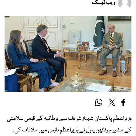
ویب ڈیسک
وزیراعظم پاکستان شہباز شریف سے برطانیہ کے قومی سلامتی
کے مشیر جوناتھن پاول نے وزیراعظم ہاؤس میں ملاقات کی۔