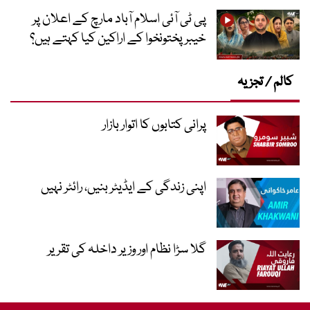
پی ٹی آئی اسلام آباد مارچ کے اعلان پر
خیبر پختونخوا کے اراکین کیا کہتے ہیں؟
کالم / تجزیہ
پرانی کتابوں کا اتوار بازار
اپنی زندگی کے ایڈیٹر بنیں، رائٹر نہیں
گلا سڑا نظام اور وزیر داخلہ کی تقریر