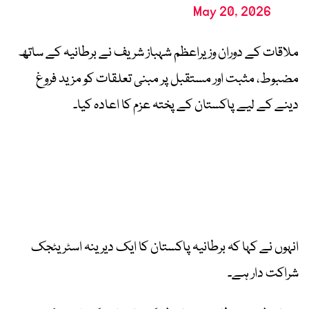
May 20, 2026
ملاقات کے دوران وزیراعظم شہباز شریف نے برطانیہ کے ساتھ
مضبوط، مثبت اور مستقبل پر مبنی تعلقات کو مزید فروغ
دینے کے لیے پاکستان کے پختہ عزم کا اعادہ کیا۔
انہوں نے کہا کہ برطانیہ پاکستان کا ایک دیرینہ اسٹریٹجک
شراکت دار ہے۔