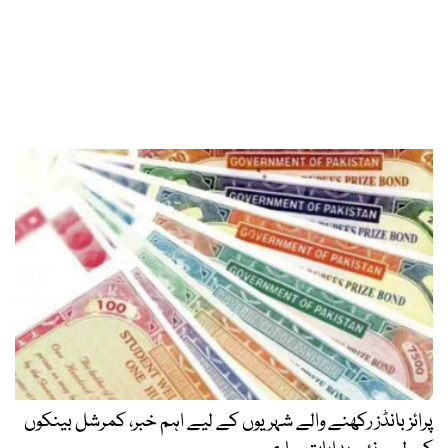
پرائز بانڈز رکھنے والے شہریوں کے لیے اہم خبر، کمرشل بینکوں