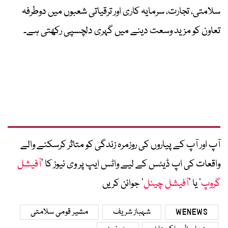
سلامتی، تجارت، سرمایہ کاری اور ترقیاتی شعبوں میں دوطرفہ
تعاون کو مزید وسعت دینے میں گہری دلچسپی رکھتی ہے۔
آپ اور آپ کے پیاروں کی روزمرہ زندگی کو متاثر کرسکنے والے
واقعات کی اپ ڈیٹس کے لیے واٹس ایپ پر وی نیوز کا ’
آفیشل
گروپ
‘ یا ’
آفیشل چینل
‘ جوائن کریں
WENEWS
شہباز شریف
مشیر قومی سلامتی