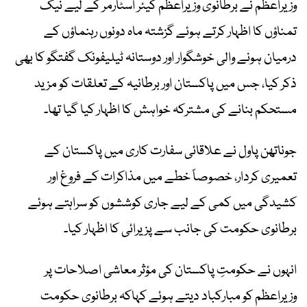
وزیراعظم نے برطانوی وزیراعظم کیئر اسٹارمر کے لیے نیک
تمناؤں کا اظہار کرتے ہوئے گزشتہ ماہ دونوں رہنماؤں کے
درمیان ہونے والی خوشگوار اور دوستانہ ٹیلیفونک گفتگو کا بھی
ذکر کیا، جس میں پاکستان اور برطانیہ کے تعلقات کو مزید
مستحکم بنانے کی مشترکہ خواہش کا اظہار کیا گیا تھا۔
جوناتھن پاول نے علاقائی سفارت کاری میں پاکستان کے
تعمیری کردار، خصوصاً خطے میں مذاکرات کے فروغ اور
کشیدگی میں کمی کے لیے جاری کوششوں کو سراہتے ہوئے
برطانوی حکومت کی جانب سے پزیرائی کا اظہار کیا۔
انہوں نے حکومتِ پاکستان کی مؤثر معاشی اصلاحات پر
وزیراعظم کو مبارکباد دیتے ہوئے کہاکہ برطانوی حکومت