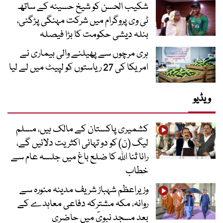
شکیب الحسن کو شیخ حسینہ کے ساتھ
ٹی وی پروگرام میں شرکت مہنگی پڑگئی،
بنلہ دیشی حکومت کا بڑا فیصلہ
ہری مرچوں سے پھیلنے والی بیماری نے
امریکا کی 27 ریاستوں کو لپیٹ میں لے لیا
ویڈیو
کشمیری پاکستان کے مالک ہیں، مسلم
لیگ (ن) کو دو تہائی اکثریت دلائیں گے،
رانا ثنا اللہ کا ضلع باغ میں جلسہ عام سے
خطاب
وزیراعظم شہباز شریف مدینہ منورہ سے
روانہ، مکہ مشترکہ دفاعی معاہدے کے
بعد مسجد نبویؐ میں حاضری