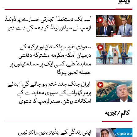
ویڈیو
’۔۔۔ ایک دستخط‘: تجارتی خسارے پر ڈونلڈ
ٹرمپ نے سوئٹزر لینڈ کو دھمکی دے دی
سعودی عرب، پاکستان اور ترکیہ کے
درمیان ’مکہ مکرمہ مشترکہ دفاعی
معاہدہ‘ طے، کسی ایک پر حملہ تینوں پر
حملہ تصور ہوگا
ایران جنگ جلد ختم ہو جائے گی، آبنائے
ہرمز کھولنے کے عبوری معاہدے کے
امکانات روشن، صدر ٹرمپ کا دعویٰ
کالم / تجزیہ
اپنی زندگی کے ایڈیٹر بنیں، رائٹر نہیں