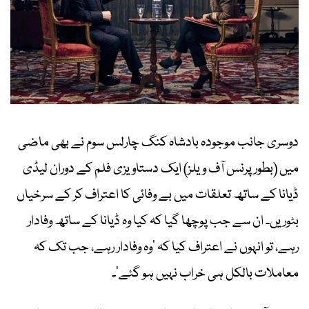
دوسری جانب موجودہ بادشاہ کنگ چارلس سوم نے بھی ماضی
میں (بطور پرنس آف ویلز) ایک دستاویزی فلم کے دوران لیڈی
ڈیانا کے ساتھ تعلقات میں بے وفائی کا اعتراف کر کے سرخیاں
بٹوریں۔ ان سے جب پوچھا گیا کہ کیا وہ ڈیانا کے ساتھ وفادار
رہے، تو انہوں نے اعتراف کیا کہ ’وہ وفادار رہے، جب تک کہ
معاملات بالکل ہی خراب نہیں ہو گئے‘۔