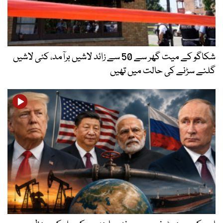
شکاگو کے میت گھر سے 50 سے زائد لاشیں برآمد، کئی لاشیں
گلنے سڑنے کی حالت میں تھیں