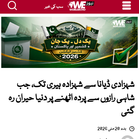
سب کی خبر
شہزادی ڈیانا سے شہزادہ ہیری تک، جب
شاہی رازوں سے پردہ اٹھنے پر دنیا حیران رہ
گئی
بدھ 20 مئی 2026