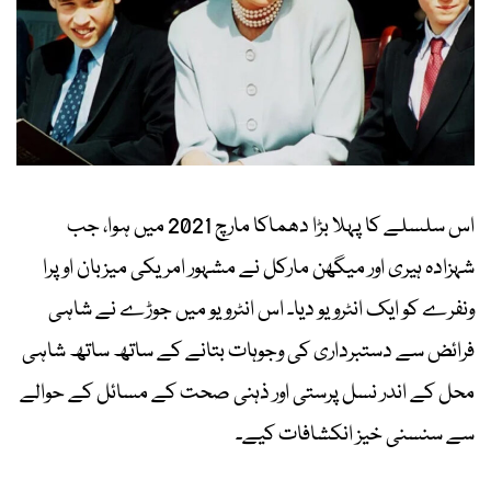
اس سلسلے کا پہلا بڑا دھماکا مارچ 2021 میں ہوا، جب
شہزادہ ہیری اور میگھن مارکل نے مشہور امریکی میزبان اوپرا
ونفرے کو ایک انٹرویو دیا۔ اس انٹرویو میں جوڑے نے شاہی
فرائض سے دستبرداری کی وجوہات بتانے کے ساتھ ساتھ شاہی
محل کے اندر نسل پرستی اور ذہنی صحت کے مسائل کے حوالے
سے سنسنی خیز انکشافات کیے۔