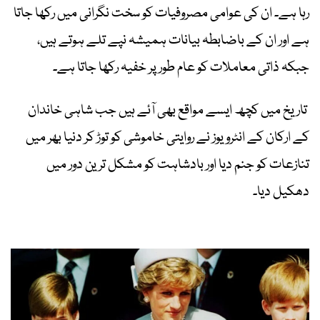
رہا ہے۔ ان کی عوامی مصروفیات کو سخت نگرانی میں رکھا جاتا
ہے اور ان کے باضابطہ بیانات ہمیشہ نپے تلے ہوتے ہیں،
جبکہ ذاتی معاملات کو عام طور پر خفیہ رکھا جاتا ہے۔
تاریخ میں کچھ ایسے مواقع بھی آئے ہیں جب شاہی خاندان
کے ارکان کے انٹرویوز نے روایتی خاموشی کو توڑ کر دنیا بھر میں
تنازعات کو جنم دیا اور بادشاہت کو مشکل ترین دور میں
دھکیل دیا۔