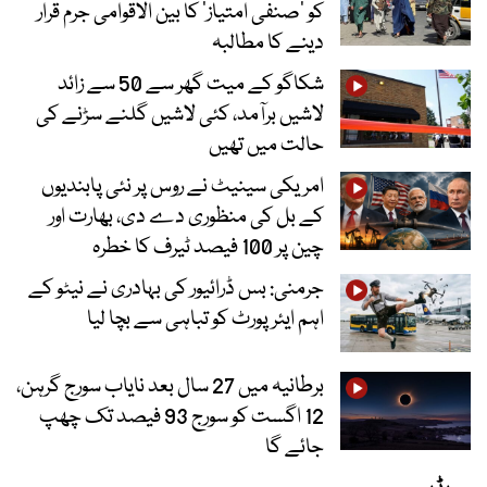
کو ’صنفی امتیاز‘ کا بین الاقوامی جرم قرار
دینے کا مطالبہ
شکاگو کے میت گھر سے 50 سے زائد
لاشیں برآمد، کئی لاشیں گلنے سڑنے کی
حالت میں تھیں
امریکی سینیٹ نے روس پر نئی پابندیوں
کے بل کی منظوری دے دی، بھارت اور
چین پر 100 فیصد ٹیرف کا خطرہ
جرمنی: بس ڈرائیور کی بہادری نے نیٹو کے
اہم ایئرپورٹ کو تباہی سے بچا لیا
برطانیہ میں 27 سال بعد نایاب سورج گرہن،
12 اگست کو سورج 93 فیصد تک چھپ
جائے گا