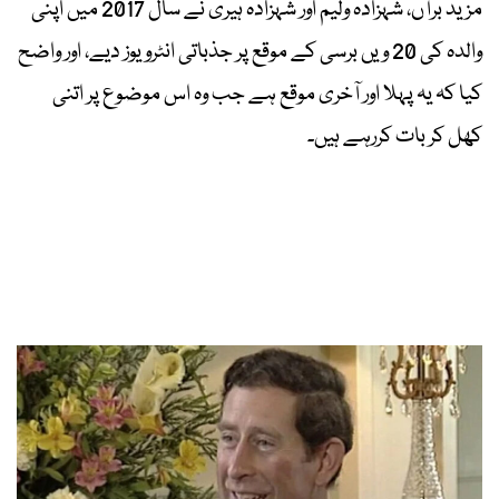
مزید برآں، شہزادہ ولیم اور شہزادہ ہیری نے سال 2017 میں اپنی
والدہ کی 20 ویں برسی کے موقع پر جذباتی انٹرویوز دیے، اور واضح
کیا کہ یہ پہلا اور آخری موقع ہے جب وہ اس موضوع پر اتنی
کھل کر بات کررہے ہیں۔