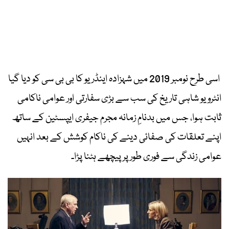
اسی طرح نومبر 2019 میں شہزادہ اینڈریو کا بی بی سی کو دیا گیا
انٹرویو شاہی تاریخ کی سب سے بڑی سفارتی اور عوامی ناکامی
ثابت ہوا، جس میں بدنامِ زمانہ مجرم جیفری ایپسٹین کے ساتھ
اپنے تعلقات کی صفائی دینے کی ناکام کوشش کے بعد انہیں
عوامی زندگی سے فوری طور پر پیچھے ہٹنا پڑا۔