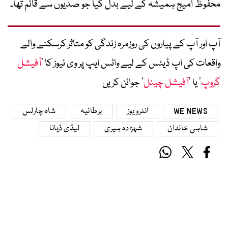
محفوظ امیج ہمیشہ کے لیے بدل گیا جو صدیوں سے قائم تھا۔
آپ اور آپ کے پیاروں کی روزمرہ زندگی کو متاثر کرسکنے والے
واقعات کی اپ ڈیٹس کے لیے واٹس ایپ پر وی نیوز کا ’
آفیشل
گروپ
‘ یا ’
آفیشل چینل
‘ جوائن کریں
WE NEWS
انٹرویوز
برطانیہ
شاہ چارلس
شاہی خاندان
شہزادہ ہیری
لیڈی ڈیانا