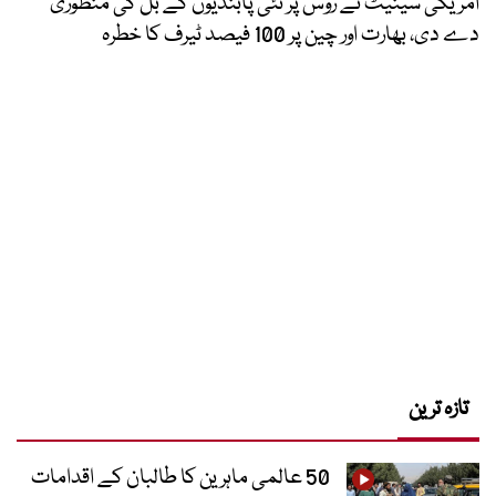
امریکی سینیٹ نے روس پر نئی پابندیوں کے بل کی منظوری
دے دی، بھارت اور چین پر 100 فیصد ٹیرف کا خطرہ
تازہ ترین
50 عالمی ماہرین کا طالبان کے اقدامات