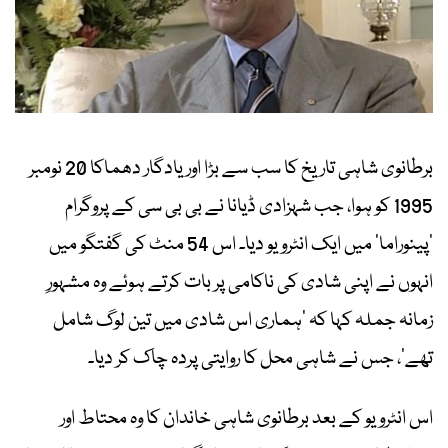
برطانوی شاہی تاریخ کا سب سے بڑا اور یادگار دھماکا 20 نومبر
1995 کو ہوا، جب شہزادی ڈیانا نے بی بی سی کے پروگرام
’پینوراما‘ میں ایک انٹرویو دیا۔ اس 54 منٹ کی گفتگو میں
انہوں نے اپنی شادی کی ناکامی پر بات کرتے ہوئے وہ مشہورِ
زمانہ جملہ کہا کہ ’ہماری اس شادی میں تین لوگ شامل
تھے‘، جس نے شاہی محل کا روایتی پردہ چاک کر دیا۔
اس انٹرویو کے بعد برطانوی شاہی خاندان کا وہ محتاط اور