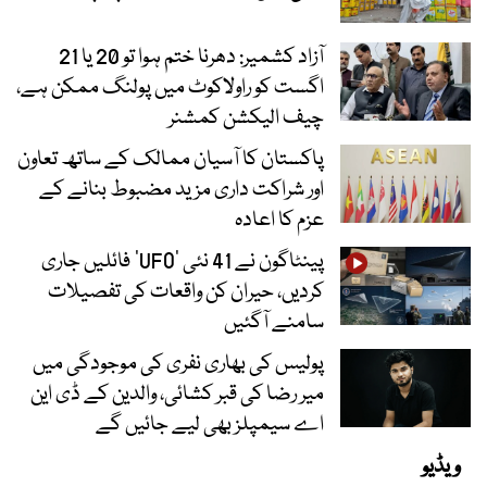
آزاد کشمیر: دھرنا ختم ہوا تو 20 یا 21
اگست کو راولاکوٹ میں پولنگ ممکن ہے،
چیف الیکشن کمشنر
پاکستان کا آسیان ممالک کے ساتھ تعاون
اور شراکت داری مزید مضبوط بنانے کے
عزم کا اعادہ
پینٹاگون نے 41 نئی ’UFO‘ فائلیں جاری
کردیں، حیران کن واقعات کی تفصیلات
سامنے آگئیں
پولیس کی بھاری نفری کی موجودگی میں
میر رضا کی قبر کشائی، والدین کے ڈی این
اے سیمپلز بھی لیے جائیں گے
ویڈیو