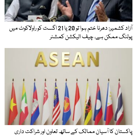
آزاد کشمیر: دھرنا ختم ہوا تو 20 یا 21 اگست کو راولاکوٹ میں
پولنگ ممکن ہے، چیف الیکشن کمشنر
پاکستان کا آسیان ممالک کے ساتھ تعاون اور شراکت داری