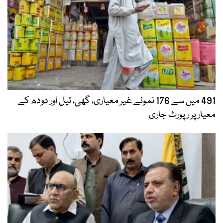
491 میں سے 176 نمونے غیر معیاری، گھی، تیل اور دودھ کے
معیار پر رپورٹ جاری