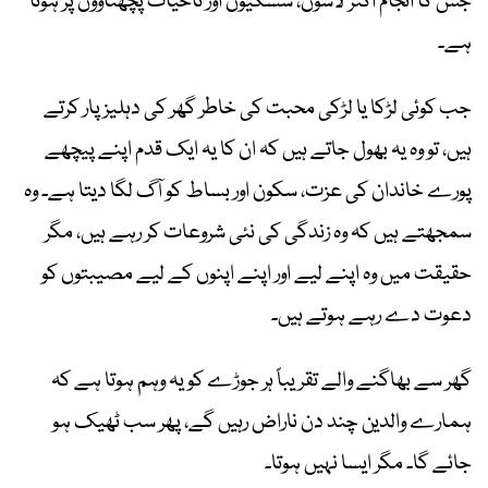
جس کا انجام اکثر لاشوں، سسکیوں اور تاحیات پچھتاووں پر ہوتا
ہے۔
جب کوئی لڑکا یا لڑکی محبت کی خاطر گھر کی دہلیز پار کرتے
ہیں، تو وہ یہ بھول جاتے ہیں کہ ان کا یہ ایک قدم اپنے پیچھے
پورے خاندان کی عزت، سکون اور بساط کو آگ لگا دیتا ہے۔ وہ
سمجھتے ہیں کہ وہ زندگی کی نئی شروعات کر رہے ہیں، مگر
حقیقت میں وہ اپنے لیے اور اپنے اپنوں کے لیے مصیبتوں کو
دعوت دے رہے ہوتے ہیں۔
گھر سے بھاگنے والے تقریباً ہر جوڑے کو یہ وہم ہوتا ہے کہ
ہمارے والدین چند دن ناراض رہیں گے، پھر سب ٹھیک ہو
جائے گا۔ مگر ایسا نہیں ہوتا۔