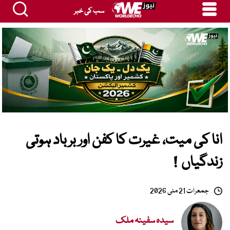
سب کی خبر
انا کی میت، غیرت کا کفن اور برباد ہوتی
زندگیاں !
جمعرات 21 مئی 2026
سیدہ سفینہ ملک