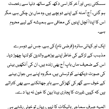
سسکتی رہی اور آخر کار اسی دکھ کے ساتھ دنیا سے رخصت
ہو گئی۔ آج آمنہ کے اپنے دو بچے ہیں، وہ ماں بن چکی ہے، مگر
اس کا اپنا آنچل اپنوں کی معافی سے ہمیشہ کے لیے محروم
ہے۔
ایک اور کہانی سائرہ (فرضی نام) کی ہے، جس نے دوسرے
مذہب کے لڑکے کی خاطر اپنے بوڑھے والدین کو تنہا چھوڑ دیا۔
اس کے ضعیف ماں باپ آج بھی زندہ ہیں، ان کی آنکھیں بیٹی
کی صورت دیکھنے کو ترستی ہیں، مگر وہ اپنے ہی جوان بیٹے
کے خوف سے گھر کی کھڑکی سے باہر جھانکنے سے بھی کتراتے
ہیں کہ کہیں غیرت کا پجاری بیٹا بہن کا خون نہ بہا دے۔
المیہ صرف سماجی بائیکاٹ کا نہیں، یہاں تو خونی رشتے ہی