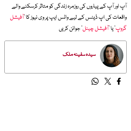
آپ اور آپ کے پیاروں کی روزمرہ زندگی کو متاثر کرسکنے والے
واقعات کی اپ ڈیٹس کے لیے واٹس ایپ پر وی نیوز کا ’
آفیشل
گروپ
‘ یا ’
آفیشل چینل
‘ جوائن کریں
سیدہ سفینہ ملک