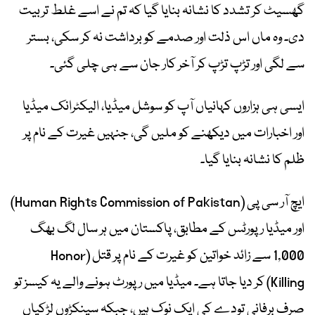
گھسیٹ کر تشدد کا نشانہ بنایا گیا کہ تم نے اسے غلط تربیت
دی۔ وہ ماں اس ذلت اور صدمے کو برداشت نہ کر سکی، بستر
سے لگی اور تڑپ تڑپ کر آخر کار جان سے ہی چلی گئی۔
ایسی ہی ہزاروں کہانیاں آپ کو سوشل میڈیا، الیکٹرانک میڈیا
اور اخبارات میں دیکھنے کو ملیں گی، جنہیں غیرت کے نام پر
ظلم کا نشانہ بنایا گیا۔
ایچ آر سی پی (Human Rights Commission of Pakistan)
اور میڈیا رپورٹس کے مطابق، پاکستان میں ہر سال لگ بھگ
1,000 سے زائد خواتین کو غیرت کے نام پر قتل (Honor
Killing) کر دیا جاتا ہے۔ میڈیا میں رپورٹ ہونے والے یہ کیسز تو
صرف برفانی تودے کی ایک نوک ہیں، جبکہ سینکڑوں لڑکیاں