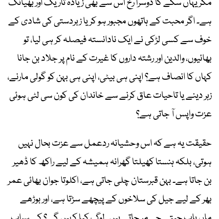
مگر یہاں سکے کا دوسرا رخ اس سے بھی زیادہ تاریک اور بھیانک
ہے۔ اگر محبت کے ہاتھوں مجبور ہو کر یا زبردستی کی شادی کے
خوف سے کسی لڑکی نے ایک نادانستہ فیصلہ کر ہی لیا، تو
بھائیوں، والدین اور رشتہ داروں کا غیرت کے نام پر جلاد بن جانا
کہاں کا انصاف ہے؟ اپنی ہی بیٹی، اپنی ہی بہن کو گولی مارنے،
زہر دینے یا تاحیات عاق کرنے سے خاندان کی کون سی لٹی ہوئی
عزت واپس آ جاتی ہے؟
حقیقت یہ ہے کہ اس وحشیانہ ردعمل سے عزت بحال نہیں
ہوتی، بلکہ ہنستا کھیلتا گھرانہ ہمیشہ کے لیے راکھ کا ڈھیر
بن جاتا ہے۔ بہن قبرستان چلی جاتی ہے، اکلوتا جوان بھائی عمر
بھر کے لیے جیل کی سلاخوں کے پیچھے سڑتا ہے، اور بوڑھے
ماں باپ جیتے جی مر جاتے ہیں۔ لوگ کیا کہیں گے؟ کے سراب