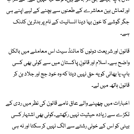
اور تماش بین معاشرے کے طعنوں سے بچنے کے لیے اپنے ہی
جگر گوشے کا خون بہا دینا انسانیت کے نام پر بدترین کلنک
ہے۔
قانون اور شریعت دونوں کا مائنڈ سیٹ اس معاملے میں بالکل
واضح ہے۔ اسلام اور قانونِ پاکستان میں سے کوئی بھی کسی
باپ یا بھائی کو یہ حق نہیں دیتا کہ وہ خود جج اور جلاد بن کر
قانون ہاتھ میں لے۔
اخبارات میں چھپنے والے عاق نامے قانون کی نظر میں ردی کے
ٹکڑے سے زیادہ حیثیت نہیں رکھتے۔کوئی بھی اشتہار کسی
بیٹی کو اس کے خونی رشتے سے الگ نہیں کر سکتا اور نہ ہی