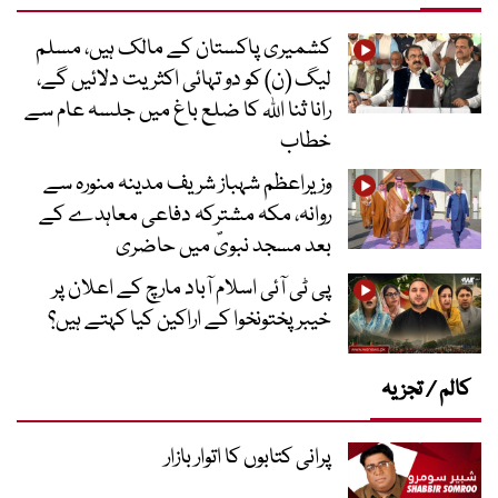
کشمیری پاکستان کے مالک ہیں، مسلم
لیگ (ن) کو دو تہائی اکثریت دلائیں گے،
رانا ثنا اللہ کا ضلع باغ میں جلسہ عام سے
خطاب
وزیراعظم شہباز شریف مدینہ منورہ سے
روانہ، مکہ مشترکہ دفاعی معاہدے کے
بعد مسجد نبویؐ میں حاضری
پی ٹی آئی اسلام آباد مارچ کے اعلان پر
خیبر پختونخوا کے اراکین کیا کہتے ہیں؟
کالم / تجزیہ
پرانی کتابوں کا اتوار بازار