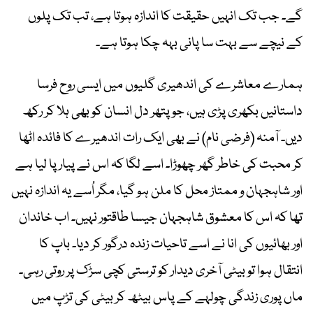
گے۔ جب تک انہیں حقیقت کا اندازہ ہوتا ہے، تب تک پلوں
کے نیچے سے بہت سا پانی بہہ چکا ہوتا ہے۔
ہمارے معاشرے کی اندھیری گلیوں میں ایسی روح فرسا
داستانیں بکھری پڑی ہیں، جو پتھر دل انسان کو بھی ہلا کر رکھ
دیں۔ آمنہ (فرضی نام) نے بھی ایک رات اندھیرے کا فائدہ اٹھا
کر محبت کی خاطر گھر چھوڑا۔ اسے لگا کہ اس نے پیار پا لیا ہے
اور شاہجہان و ممتاز محل کا ملن ہو گیا، مگر اُسے یہ اندازہ نہیں
تھا کہ اس کا معشوق شاہجہان جیسا طاقتور نہیں۔ اب خاندان
اور بھائیوں کی انا نے اسے تاحیات زندہ درگور کر دیا۔ باپ کا
انتقال ہوا تو بیٹی آخری دیدار کو ترستی کچی سڑک پر روتی رہی۔
ماں پوری زندگی چولہے کے پاس بیٹھ کر بیٹی کی تڑپ میں