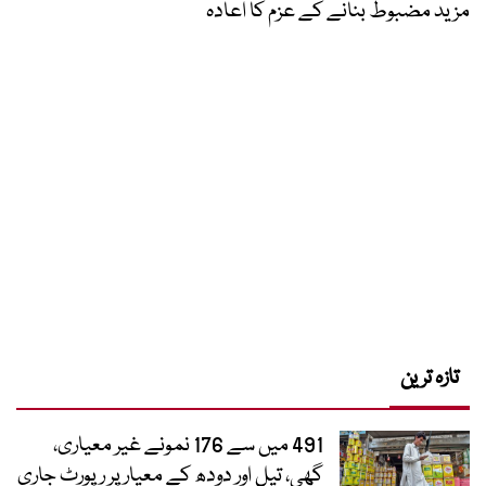
مزید مضبوط بنانے کے عزم کا اعادہ
تازہ ترین
491 میں سے 176 نمونے غیر معیاری،
گھی، تیل اور دودھ کے معیار پر رپورٹ جاری