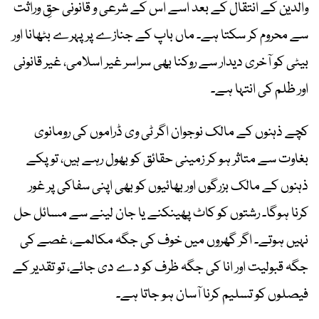
والدین کے انتقال کے بعد اسے اس کے شرعی و قانونی حقِ وراثت
سے محروم کر سکتا ہے۔ ماں باپ کے جنازے پر پہرے بٹھانا اور
بیٹی کو آخری دیدار سے روکنا بھی سراسر غیر اسلامی، غیر قانونی
اور ظلم کی انتہا ہے۔
کچے ذہنوں کے مالک نوجوان اگر ٹی وی ڈراموں کی رومانوی
بغاوت سے متاثر ہو کر زمینی حقائق کو بھول رہے ہیں، تو پکے
ذہنوں کے مالک بزرگوں اور بھائیوں کو بھی اپنی سفاکی پر غور
کرنا ہوگا۔ رشتوں کو کاٹ پھینکنے یا جان لینے سے مسائل حل
نہیں ہوتے۔ اگر گھروں میں خوف کی جگہ مکالمے، غصے کی
جگہ قبولیت اور انا کی جگہ ظرف کو دے دی جائے، تو تقدیر کے
فیصلوں کو تسلیم کرنا آسان ہو جاتا ہے۔