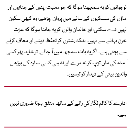
نوجوانوں کو یہ سمجھنا ہوگا کہ جو محبت اپنوں کے جنازوں اور
ماؤں کی سسکیوں کے سائے میں پروان چڑھے، وہ کبھی سکون
نہیں دے سکتی، اور خاندان والوں کو یہ جاننا ہوگا کہ عزت
خون بہانے سے نہیں، بلکہ رشتوں کو تحفظ دینے اور معاف کرنے
سے بچتی ہے۔ اگر یہ بات سمجھ میں آ جائے، تو شاید پھر کسی
آمنہ کی ماں تڑپ کر نہ مرے اور نہ ہی کسی سائرہ کے بوڑھے
والدین بیٹی کے دیدار کو ترسیں۔
ادارے کا کالم نگار کی رائے کے ساتھ متفق ہونا ضروری نہیں
ہے۔