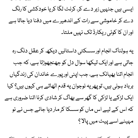
ایسی ہیں جنہیں زہر دے کر، کرنٹ لگا کر یا خودکشی کا رنگ
دے کر خاموشی سے رات کے اندھیرے میں دفنا دیا جاتا ہے
اور ان کا کوئی ریکارڈ تک نہیں ملتا۔
یہ ہولناک انجام اور سسکتی داستانیں دیکھ کر عقل دنگ رہ
جاتی ہے اور ایک تیکھا سوال دل کو جھنجھوڑتا ہے، کہ جب
انجام اتنا بھیانک ہے، جب اپنی اور پورے خاندان کی زندگیاں
برباد ہونی ہیں، تو پھر یہ نوجوان یہ قدم اٹھاتے ہی کیوں ہیں؟ کیا
ایک لڑکے یا لڑکی کا گھر سے بھاگ کر شادی کرنا اتنا ضروری ہے
کہ اس کے لیے اس ماں کو سسکا کر مار دیا جائے جس نے نو
مہینے اسے پیٹ میں پالا ؟