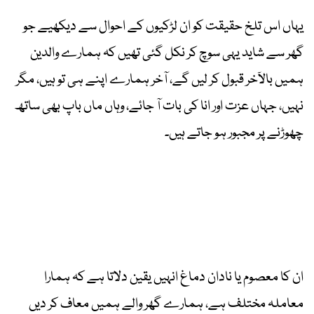
یہاں اس تلخ حقیقت کو ان لڑکیوں کے احوال سے دیکھیے جو
گھر سے شاید یہی سوچ کر نکل گئی تھیں کہ ہمارے والدین
ہمیں بالآخر قبول کر لیں گے، آخر ہمارے اپنے ہی تو ہیں، مگر
نہیں، جہاں عزت اور انا کی بات آ جائے، وہاں ماں باپ بھی ساتھ
چھوڑنے پر مجبور ہو جاتے ہیں۔
ان کا معصوم یا نادان دماغ انہیں یقین دلاتا ہے کہ ہمارا
معاملہ مختلف ہے، ہمارے گھر والے ہمیں معاف کر دیں