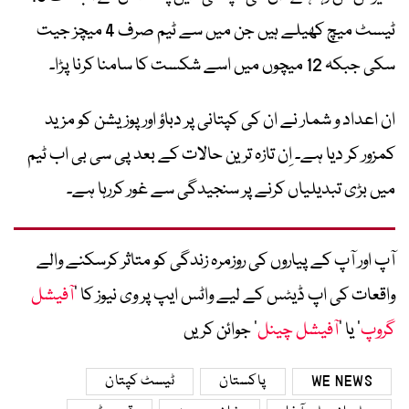
ٹیسٹ میچ کھیلے ہیں جن میں سے ٹیم صرف 4 میچز جیت
سکی جبکہ 12 میچوں میں اسے شکست کا سامنا کرنا پڑا۔
ان اعداد و شمار نے ان کی کپتانی پر دباؤ اور پوزیشن کو مزید
کمزور کر دیا ہے۔ اِن تازہ ترین حالات کے بعد پی سی بی اب ٹیم
میں بڑی تبدیلیاں کرنے پر سنجیدگی سے غور کررہا ہے۔
آپ اور آپ کے پیاروں کی روزمرہ زندگی کو متاثر کرسکنے والے
واقعات کی اپ ڈیٹس کے لیے واٹس ایپ پر وی نیوز کا ’
آفیشل
گروپ
‘ یا ’
آفیشل چینل
‘ جوائن کریں
WE NEWS
پاکستان
ٹیسٹ کپتان