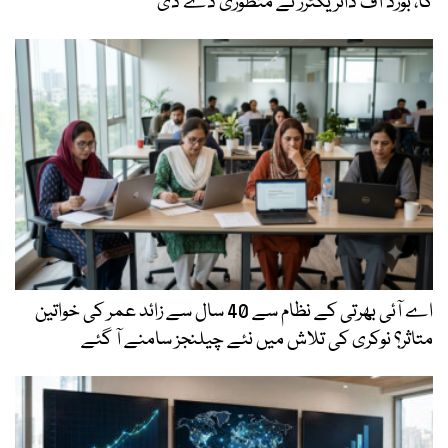
گا، بورڈ آف ڈائریکٹرز نے منظوری دے دی
اے آئی بھرتی کے نظام سے 40 سال سے زائد عمر کی خواتین
متاثر؟ نوکری کی تلاش میں نئے چیلنجز سامنے آ گئے