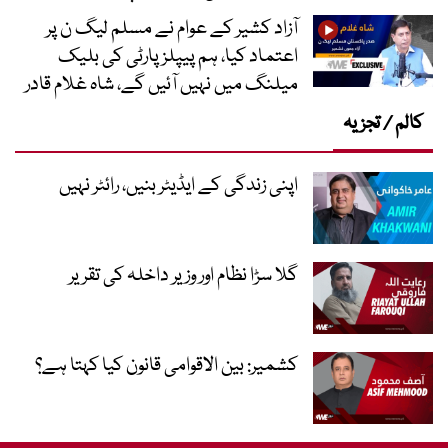
آزاد کشیر کے عوام نے مسلم لیگ ن پر
اعتماد کیا، ہم پیپلز پارٹی کی بلیک
میلنگ میں نہیں آئیں گے، شاہ غلام قادر
کالم / تجزیہ
اپنی زندگی کے ایڈیٹر بنیں، رائٹر نہیں
گلا سڑا نظام اور وزیر داخلہ کی تقریر
کشمیر: بین الاقوامی قانون کیا کہتا ہے؟