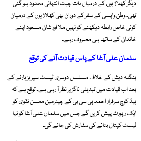
دیگر کھلاڑیوں کے درمیان بات چیت انتہائی محدود ہو گئی
تھی۔ وطن واپسی کے سفر کے دوران بھی کھلاڑیوں کے درمیان
کوئی خاص رابطہ دیکھنے کو نہیں ملا اور شان مسعود اپنے
خاندان کے ساتھ ہی مصروف رہے۔
سلمان علی آغا کے پاس قیادت آنے کی توقع
بنگلہ دیش کے خلاف مسلسل دوسری ٹیسٹ سیریز ہارنے کے
بعد اب قیادت میں تبدیلی ناگزیر نظر آ رہی ہے۔ توقع ہے کہ
ہیڈ کوچ سرفراز احمد پی سی بی کے چیئرمین محسن نقوی کو
ایک رپورٹ پیش کریں گے جس میں سلمان علی آغا کو نیا
ٹیسٹ کپتان بنانے کی سفارش کی جائے گی۔