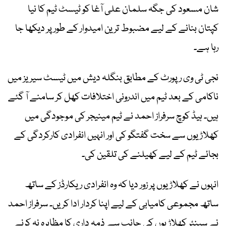
شان مسعود کی جگہ سلمان علی آغا کو ٹیسٹ ٹیم کا نیا
کپتان بنانے کے لیے مضبوط ترین امیدوار کے طور پر دیکھا جا
رہا ہے۔
نجی ٹی وی رپورٹ کے مطابق بنگلہ دیش میں ٹیسٹ سیریز میں
ناکامی کے بعد ٹیم میں اندرونی اختلافات کھل کر سامنے آ گئے
ہیں۔ ہیڈ کوچ سرفراز احمد نے ٹیم مینیجر کی موجودگی میں
کھلاڑیوں سے سخت گفتگو کی اور انہیں انفرادی کارکردگی کے
بجائے ٹیم کے لیے کھیلنے کی تلقین کی۔
انہوں نے کھلاڑیوں پر زور دیا کہ وہ انفرادی ریکارڈز کے ساتھ
ساتھ مجموعی کامیابی کے لیے اپنا کردار ادا کریں۔ سرفراز احمد
نے سینئر کھلاڑیوں کی جانب سے ذمہ داری کا مظاہرہ نہ کرنے