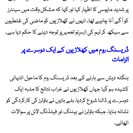
پر شدید مایوسی کا اظہار کیا اور کہا کہ مشکل وقت میں سینئرز
کو آگے آنا چاہیے تھا۔ انہوں نے کھلاڑیوں کو ماضی کی غلطیوں
سے سیکھ کر ٹیم کی ازسرِنو تعمیر پر توجہ دینے کا حکم دیا ہے۔
ڈریسنگ روم میں کھلاڑیوں کے ایک دوسرے پر
الزامات
بنگلہ دیش سے ہارنے کے بعد ڈریسنگ روم کا ماحول انتہائی
کشیدہ ہو گیا جہاں کھلاڑیوں نے خراب نتائج کا ملبہ ایک
دوسرے پر ڈالنا شروع کردیا، بلے بازوں نے باؤلرز کی کارکردگی کو
نشانہ بنایا، جبکہ باؤلرز نے بیٹنگ اور فیلڈنگ لائن پر سوالات
اٹھائے۔