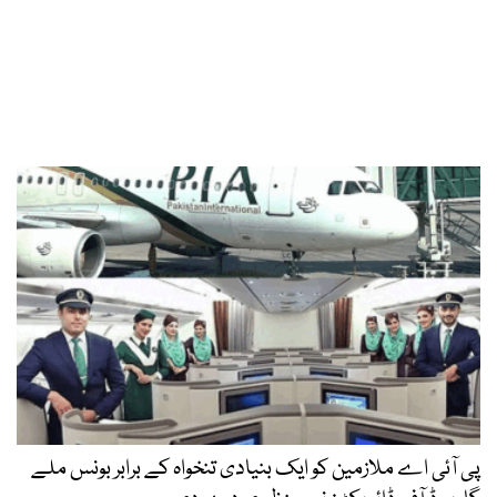
پی آئی اے ملازمین کو ایک بنیادی تنخواہ کے برابر بونس ملے