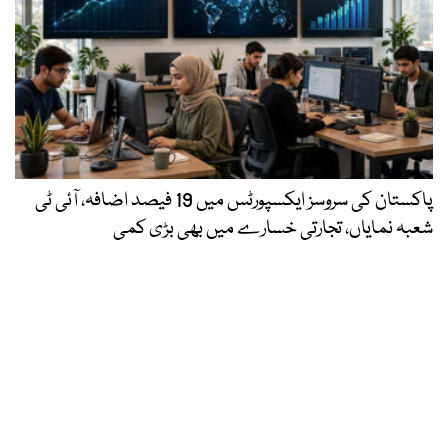
پاکستان کی سروسز ایکسپورٹس میں 19 فیصد اضافہ، آئی ٹی
شعبہ نمایاں، تجارتی خسارے میں بھی بڑی کمی