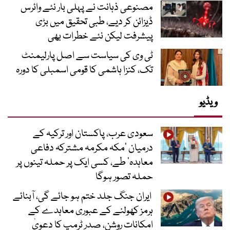
مصنوعی ذہانت نے پہلی بار نئے وائرس
ڈیزائن کر دیے، طبی تحقیق میں بڑی
پیشرفت لیکن نئے خطرات بھی
ٹی وی کی سیاست سے اصل پارلیمنٹ
تک، کنزا ہاشمی کا قومی اسمبلی کا دورہ
ویڈیو
سعودی عرب، پاکستان اور ترکیہ کے
درمیان ’مکہ مکرمہ مشترکہ دفاعی
معاہدہ‘ طے، کسی ایک پر حملہ تینوں پر
حملہ تصور ہوگا
ایران جنگ جلد ختم ہو جائے گی، آبنائے
ہرمز کھولنے کے عبوری معاہدے کے
امکانات روشن، صدر ٹرمپ کا دعویٰ