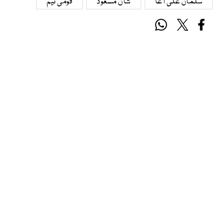
سلمان علی آغا
شان مسعود
قومی ٹیم