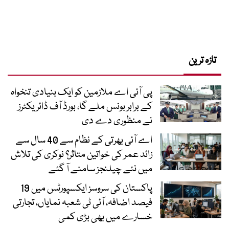
تازہ ترین
پی آئی اے ملازمین کو ایک بنیادی تنخواہ
کے برابر بونس ملے گا، بورڈ آف ڈائریکٹرز
نے منظوری دے دی
اے آئی بھرتی کے نظام سے 40 سال سے
زائد عمر کی خواتین متاثر؟ نوکری کی تلاش
میں نئے چیلنجز سامنے آ گئے
پاکستان کی سروسز ایکسپورٹس میں 19
فیصد اضافہ، آئی ٹی شعبہ نمایاں، تجارتی
خسارے میں بھی بڑی کمی