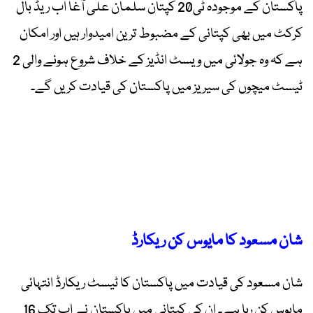
پاکستان کے موجودہ ٹی20 کپتان سلمان علی آغا اب ریڈ بال
کرکٹ میں بھی کپتانی کے مضبوط ترین امیدوار ہیں اور امکان
ہے کہ وہ جولائی میں ویسٹ انڈیز کے خلاف شروع ہونے والی 2
ٹیسٹ میچوں کی سیریز میں پاکستان کی قیادت کریں گے۔
شان مسعود کا مایوس کن ریکارڈ
شان مسعود کی قیادت میں پاکستان کا ٹیسٹ ریکارڈ انتہائی
مایوس کن رہا ہے۔ ان کی کپتانی میں پاکستان نے اب تک 16