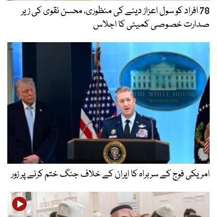
78 افراد کو سول اعزاز دینے کی منظوری، محسن نقوی کی زیر
صدارت خصوصی کمیٹی کا اجلاس
امریکی فوج کے سربراہ کا ایران کے خلاف جنگ ختم کرنے پر زور