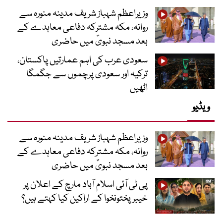
وزیراعظم شہباز شریف مدینہ منورہ سے
روانہ، مکہ مشترکہ دفاعی معاہدے کے
بعد مسجد نبویؐ میں حاضری
سعودی عرب کی اہم عمارتیں پاکستان،
ترکیہ اور سعودی پرچموں سے جگمگا
اٹھیں
ویڈیو
وزیراعظم شہباز شریف مدینہ منورہ سے
روانہ، مکہ مشترکہ دفاعی معاہدے کے
بعد مسجد نبویؐ میں حاضری
پی ٹی آئی اسلام آباد مارچ کے اعلان پر
خیبر پختونخوا کے اراکین کیا کہتے ہیں؟