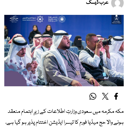
عرب ڈیسک
مکہ مکرمہ میں سعودی وزارتِ اطلاعات کے زیرِ اہتمام منعقد
ہونے والا حج میڈیا فورم کا تیسرا ایڈیشن اختتام پذیر ہو گیا ہے،