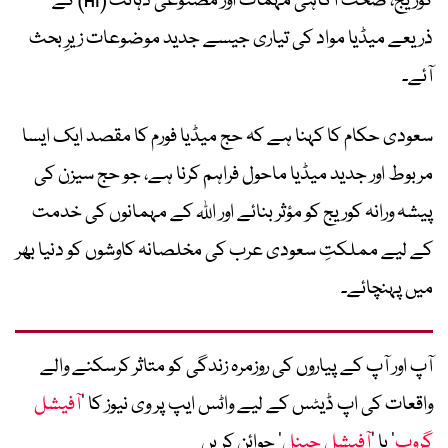
کوریج، صحت آگاہی مہمات اور مصنوعی ذہانت (AI) کے
ذریعے میڈیا مواد کی تیاری جیسے جدید موضوعات زیرِ بحث
آئے۔
سعودی حکام کا کہنا ہے کہ حج میڈیا فورم کا مقصد ایک ایسا
مربوط اور جدید میڈیا ماحول فراہم کرنا ہے، جو حج سیزن کی
پیشہ ورانہ کوریج کو مؤثر بنائے اور اللہ کے مہمانوں کی خدمت
کے لیے مملکتِ سعودی عرب کی مخلصانہ کاوشوں کو دنیا بھر
میں پہنچائے۔
آپ اور آپ کے پیاروں کی روزمرہ زندگی کو متاثر کرسکنے والے
واقعات کی اپ ڈیٹس کے لیے واٹس ایپ پر وی نیوز کا ’
آفیشل
گروپ
‘ یا ’
آفیشل چینل
‘ جوائن کریں