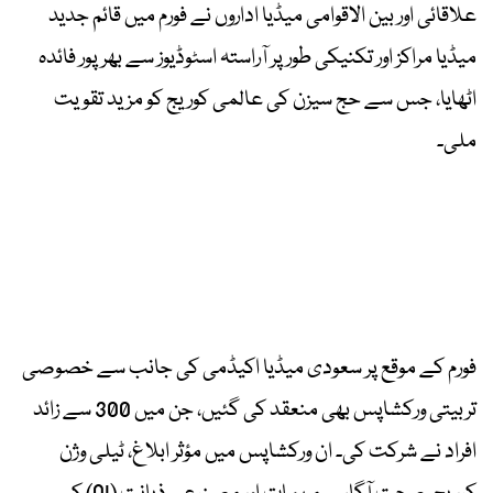
علاقائی اور بین الاقوامی میڈیا اداروں نے فورم میں قائم جدید
میڈیا مراکز اور تکنیکی طور پر آراستہ اسٹوڈیوز سے بھرپور فائدہ
اٹھایا، جس سے حج سیزن کی عالمی کوریج کو مزید تقویت
ملی۔
فورم کے موقع پر سعودی میڈیا اکیڈمی کی جانب سے خصوصی
تربیتی ورکشاپس بھی منعقد کی گئیں، جن میں 300 سے زائد
افراد نے شرکت کی۔ ان ورکشاپس میں مؤثر ابلاغ، ٹیلی وژن