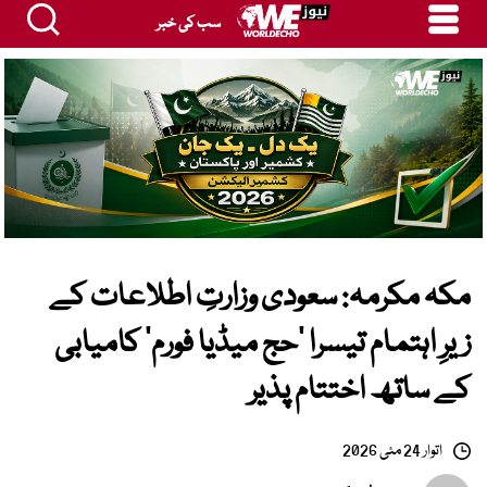
سب کی خبر
مکہ مکرمہ: سعودی وزارتِ اطلاعات کے
زیرِ اہتمام تیسرا ’حج میڈیا فورم‘ کامیابی
کے ساتھ اختتام پذیر
اتوار 24 مئی 2026