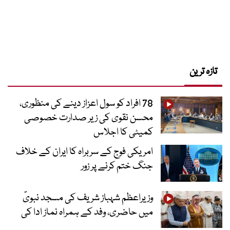
تازہ ترین
78 افراد کو سول اعزاز دینے کی منظوری،
محسن نقوی کی زیر صدارت خصوصی
کمیٹی کا اجلاس
امریکی فوج کے سربراہ کا ایران کے خلاف
جنگ ختم کرنے پر زور
وزیراعظم شہباز شریف کی مسجد نبویؐ
میں حاضری، وفد کے ہمراہ نماز ادا کی