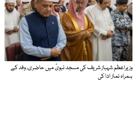
وزیراعظم شہباز شریف کی مسجد نبویؐ میں حاضری، وفد کے
ہمراہ نماز ادا کی