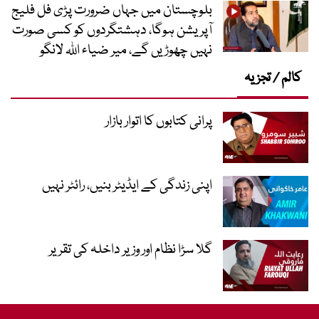
بلوچستان میں جہاں ضرورت پڑی فل فلیج
آپریشن ہوگا، دہشتگردوں کو کسی صورت
نہیں چھوڑیں گے، میر ضیاء اللہ لانگو
کالم / تجزیہ
پرانی کتابوں کا اتوار بازار
اپنی زندگی کے ایڈیٹر بنیں، رائٹر نہیں
گلا سڑا نظام اور وزیر داخلہ کی تقریر