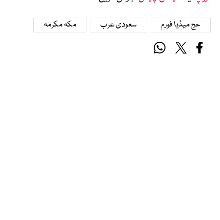
حج میڈیا فورم
سعودی عرب
مکہ مکرمہ