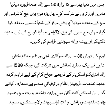
جس میں دنیا بھر سے 13 ہزار 500 سے زائد صحافیوں، میڈیا
ماہرین اور زائرین نے شرکت کی۔ چار روزہ فورم بڑی حج کانفرنس اور
حج کے متحدہ میڈیا آپریشن مرکز کے اشتراک سے منعقد کیا
گیا، جہاں حج سیزن کی بین الاقوامی میڈیا کوریج کے لیے جدید
تکنیکی اور پیشہ ورانہ سہولتیں فراہم کی گئیں۔
فورم کے دوران 30 سے زائد سرکاری، نجی اور غیر منافع بخش
اداروں نے ایک منفرد نمائش میں شرکت کی، جبکہ 1500 سے
زائد انٹرایکٹو اسکرینز کے ذریعے حجاج کرام کے لیے فراہم کردہ
جدید خدمات، ڈیجیٹل نظام اور ترقیاتی منصوبے متعارف کرائے
گئے۔ ان نمائش کنندگان میں وزارتِ داخلہ، وزارتِ حج وعمرہ،
وزارتِ بلدیات و رہائش، وزارتِ ٹرانسپورٹ و لاجسٹکس، مسجد