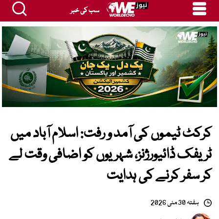
سب کی خبر
کرکٹ ٹیموں کی آمد و رفت: اسلام آباد میں
ٹریفک ڈائیورژنز، شہریوں کو اضافی وقت لے
کر سفر کرنے کی ہدایت
ہفتہ 30 مئی 2026