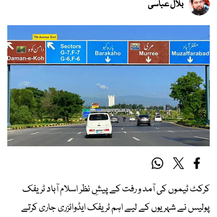
بلال عباسی
کرکٹ ٹیموں کی آمد و رفت کے پیشِ نظر اسلام آباد ٹریفک
پولیس نے شہریوں کے لیے اہم ٹریفک ایڈوائزری جاری کرتے