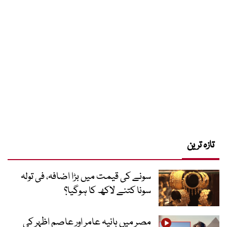
تازہ ترین
سونے کی قیمت میں بڑا اضافہ، فی تولہ
سونا کتنے لاکھ کا ہوگیا؟
مصر میں ہانیہ عامر اور عاصم اظہر کی