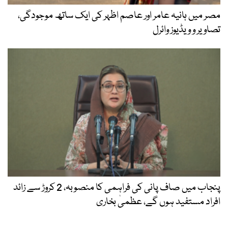
مصر میں ہانیہ عامر اور عاصم اظہر کی ایک ساتھ موجودگی،
تصاویر و ویڈیوز وائرل
پنجاب میں صاف پانی کی فراہمی کا منصوبہ، 2 کروڑ سے زائد
افراد مستفید ہوں گے، عظمیٰ بخاری