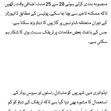
منصوبہ بندی کرتے ہوئے 20 سے 25 منٹ اضافی وقت رکھیں
تاکہ ممکنہ تاخیر سے بچا جا سکے۔ پولیس کے مطابق ڈائیورژنز
کے دوران متعلقہ شاہراہوں پر گاڑیوں کا دباؤ بڑھ سکتا ہے،
جس کے باعث بعض مقامات پر ٹریفک سست روی کا شکار ہو
سکتی ہے۔
ایڈوائزری میں شہریوں کو متبادل راستوں اور سروس روڈز کے
استعمال کا مشورہ بھی دیا گیا ہے تاکہ ٹریفک کے دباؤ کو کم