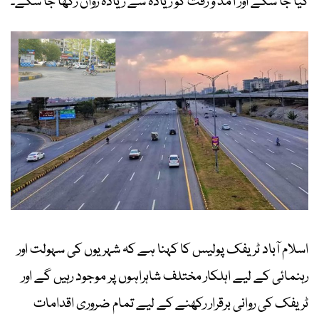
کیا جا سکے اور آمد و رفت کو زیادہ سے زیادہ رواں رکھا جا سکے۔
اسلام آباد ٹریفک پولیس کا کہنا ہے کہ شہریوں کی سہولت اور
رہنمائی کے لیے اہلکار مختلف شاہراہوں پر موجود رہیں گے اور
ٹریفک کی روانی برقرار رکھنے کے لیے تمام ضروری اقدامات