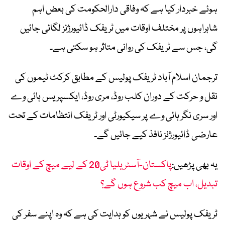
ہوئے خبردار کیا ہے کہ وفاقی دارالحکومت کی بعض اہم
شاہراہوں پر مختلف اوقات میں ٹریفک ڈائیورژنز لگائی جائیں
گی، جس سے ٹریفک کی روانی متاثر ہو سکتی ہے۔
ترجمان اسلام آباد ٹریفک پولیس کے مطابق کرکٹ ٹیموں کی
نقل و حرکت کے دوران کلب روڈ، مری روڈ، ایکسپریس ہائی وے
اور سری نگر ہائی وے پر سیکیورٹی اور ٹریفک انتظامات کے تحت
عارضی ڈائیورژنز نافذ کیے جائیں گے۔
یہ بھی پڑھیں:
پاکستان-آسٹریلیا ٹی20 کے لیے میچ کے اوقات
تبدیل، اب میچ کب شروع ہوں گے؟
ٹریفک پولیس نے شہریوں کو ہدایت کی ہے کہ وہ اپنے سفر کی