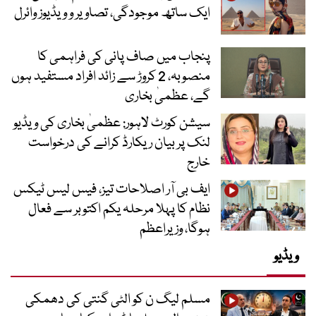
ایک ساتھ موجودگی، تصاویر و ویڈیوز وائرل
پنجاب میں صاف پانی کی فراہمی کا
منصوبہ، 2 کروڑ سے زائد افراد مستفید ہوں
گے، عظمیٰ بخاری
سیشن کورٹ لاہور: عظمیٰ بخاری کی ویڈیو
لنک پر بیان ریکارڈ کرانے کی درخواست
خارج
ایف بی آر اصلاحات تیز، فیس لیس ٹیکس
نظام کا پہلا مرحلہ یکم اکتوبر سے فعال
ہوگا، وزیراعظم
ویڈیو
مسلم لیگ ن کو الٹی گنتی کی دھمکی