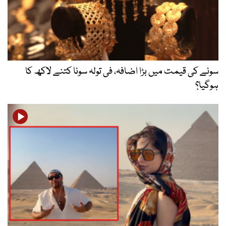
سونے کی قیمت میں بڑا اضافہ، فی تولہ سونا کتنے لاکھ کا
ہوگیا؟