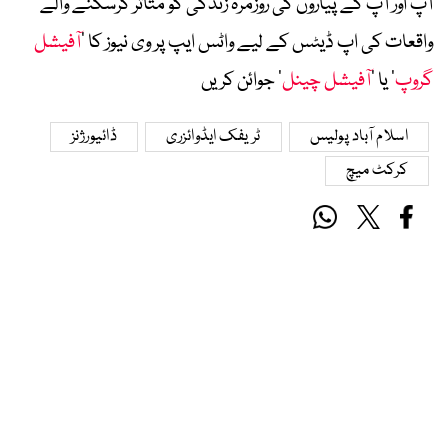
آپ اور آپ کے پیاروں کی روزمرہ زندگی کو متاثر کرسکنے والے
واقعات کی اپ ڈیٹس کے لیے واٹس ایپ پر وی نیوز کا ’
آفیشل
گروپ
‘ یا ’
آفیشل چینل
‘ جوائن کریں
اسلام آباد پولیس
ٹریفک ایڈوائزری
ڈائیورژنز
کرکٹ میچ