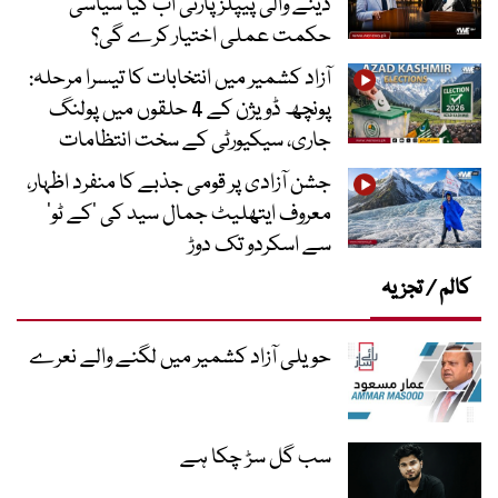
دینے والی پیپلز پارٹی اب کیا سیاسی
حکمت عملی اختیار کرے گی؟
آزاد کشمیر میں انتخابات کا تیسرا مرحلہ:
پونچھ ڈویژن کے 4 حلقوں میں پولنگ
جاری، سیکیورٹی کے سخت انتظامات
جشن آزادی پر قومی جذبے کا منفرد اظہار،
معروف ایتھلیٹ جمال سید کی ’کے ٹو‘
سے اسکردو تک دوڑ
کالم / تجزیہ
حویلی آزاد کشمیر میں لگنے والے نعرے
سب گل سڑ چکا ہے