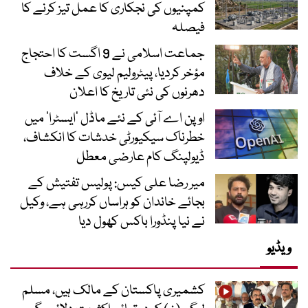
کمپنیوں کی نجکاری کا عمل تیز کرنے کا
فیصلہ
جماعت اسلامی نے 9 اگست کا احتجاج
مؤخر کردیا، پیٹرولیم لیوی کے خلاف
دھرنوں کی نئی تاریخ کا اعلان
اوپن اے آئی کے نئے ماڈل ’ایسٹرا‘ میں
خطرناک سیکیورٹی خدشات کا انکشاف،
ڈیولپنگ کام عارضی معطل
میر رضا علی کیس: پولیس تفتیش کے
بجائے خاندان کو ہراساں کررہی ہے، وکیل
نے نیا پنڈورا باکس کھول دیا
ویڈیو
کشمیری پاکستان کے مالک ہیں، مسلم