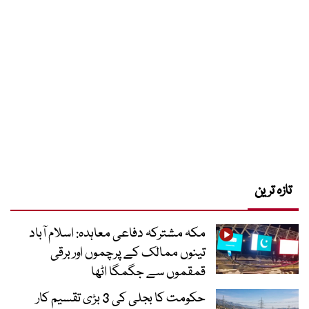
تازہ ترین
مکہ مشترکہ دفاعی معاہدہ: اسلام آباد
تینوں ممالک کے پرچموں اور برقی
قمقموں سے جگمگا اٹھا
حکومت کا بجلی کی 3 بڑی تقسیم کار