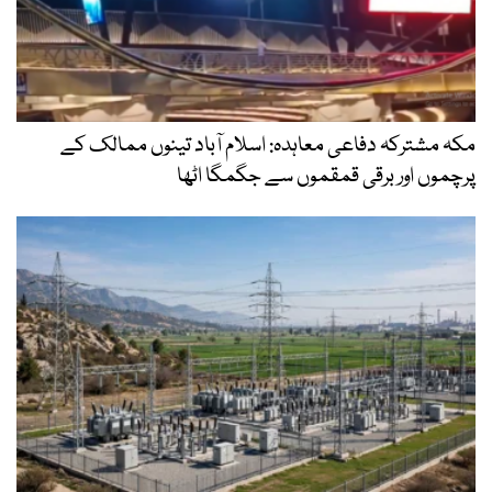
مکہ مشترکہ دفاعی معاہدہ: اسلام آباد تینوں ممالک کے
پرچموں اور برقی قمقموں سے جگمگا اٹھا