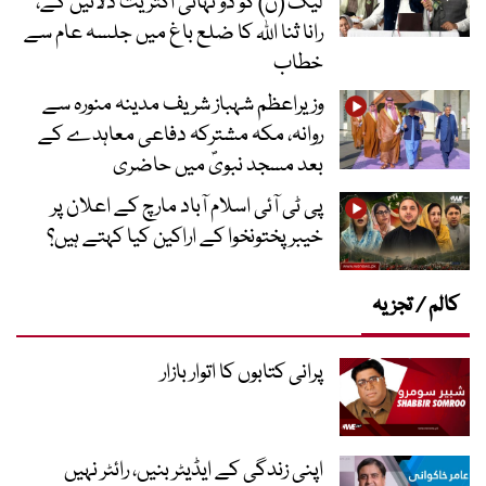
لیگ (ن) کو دو تہائی اکثریت دلائیں گے،
رانا ثنا اللہ کا ضلع باغ میں جلسہ عام سے
خطاب
وزیراعظم شہباز شریف مدینہ منورہ سے
روانہ، مکہ مشترکہ دفاعی معاہدے کے
بعد مسجد نبویؐ میں حاضری
پی ٹی آئی اسلام آباد مارچ کے اعلان پر
خیبر پختونخوا کے اراکین کیا کہتے ہیں؟
کالم / تجزیہ
پرانی کتابوں کا اتوار بازار
اپنی زندگی کے ایڈیٹر بنیں، رائٹر نہیں