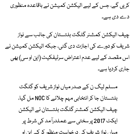
کریں گے، جس کے لیے الیکشن کمیشن نے باقاعدہ منظوری
دے دی ہے۔
چیف الیکشن کمشنر گلگت بلتستان کی جانب سے نواز
شریف کو دورے کی اجازت دی گئی، جبکہ الیکشن کمیشن نے
اس مقصد کے لیے عدم اعتراض سرٹیفکیٹ (این او سی) بھی
جاری کردیا ہے۔
مسلم لیگ ن کے صدر میاں نواز شریف کو گلگت
بلتستان جا کر انتخابی مہم چلانے کا NOC مل گیا،
چیف الیکشن کمشنر گلگت بلتستان نے الیکشن
ایکٹ 2017 پر سختی سے عملدرآمد کی شرط پر
میاں نواز شریف کی درخواست منظور کر کے این او