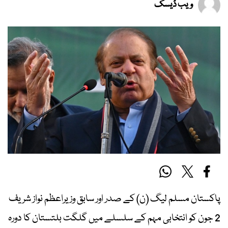
ویب ڈیسک
پاکستان مسلم لیگ (ن) کے صدر اور سابق وزیراعظم نواز شریف
2 جون کو انتخابی مہم کے سلسلے میں گلگت بلتستان کا دورہ