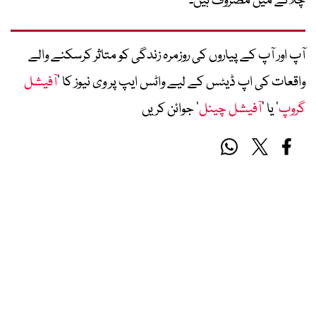
چلانے میں مصروف ہیں۔
آپ اور آپ کے پیاروں کی روزمرہ زندگی کو متاثر کرسکنے والے
واقعات کی اپ ڈیٹس کے لیے واٹس ایپ پر وی نیوز کا ’
آفیشل
گروپ
‘ یا ’
آفیشل چینل
‘ جوائن کریں