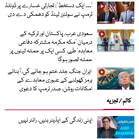
’۔۔۔ ایک دستخط‘: تجارتی خسارے پر ڈونلڈ
ٹرمپ نے سوئٹزر لینڈ کو دھمکی دے دی
سعودی عرب، پاکستان اور ترکیہ کے
درمیان ’مکہ مکرمہ مشترکہ دفاعی
معاہدہ‘ طے، کسی ایک پر حملہ تینوں پر
حملہ تصور ہوگا
ایران جنگ جلد ختم ہو جائے گی، آبنائے
ہرمز کھولنے کے عبوری معاہدے کے
امکانات روشن، صدر ٹرمپ کا دعویٰ
کالم / تجزیہ
اپنی زندگی کے ایڈیٹر بنیں، رائٹر نہیں