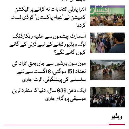
انٹرا پارٹی انتخابات نہ کرانے پر الیکشن
کمیشن نے ’عوام پاکستان‘ کو ڈی لسٹ
کردیا
اسمارٹ چشموں سے خفیہ ریکارڈنگ:
لوگ ویڈیو رکوانے کے لیے ڈزنی کے گانے
کیوں گانے لگے؟
مون سون بارشوں سے جاں بحق افراد کی
تعداد 151 ہوگئی، 8 اگست سے نئے
سلسلے کی پیشگوئی، الرٹ جاری
ایک دھن 639 سال، دنیا کا منفرد ترین
موسیقی پروگرام جاری
ویڈیو