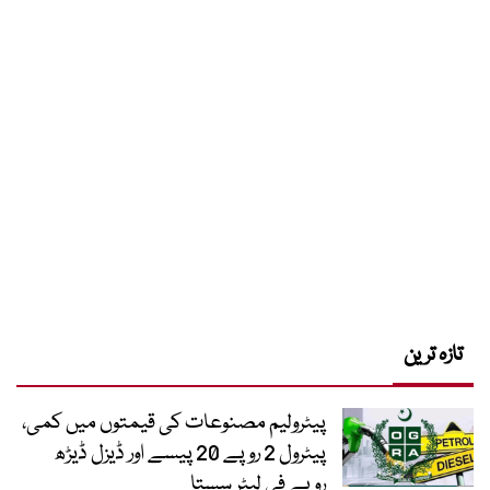
تازہ ترین
پیٹرولیم مصنوعات کی قیمتوں میں کمی،
پیٹرول 2 روپے 20 پیسے اور ڈیزل ڈیڑھ
روپے فی لیٹر سستا