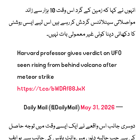
انہوں نے کہا کہ زمین کے گرد اس وقت 10 ہزار سے زائد
مواصلاتی سیٹلائٹس گردش کر رہے ہیں اس لیے ایسی روشنی
کا دکھائی دینا کوئی غیر معمولی بات نہیں۔
Harvard professor gives verdict on UFO
seen rising from behind volcano after
meteor strike
https://t.co/bWDAf88JxX
May 31, 2026
— Daily Mail (@DailyMail)
دوسری جانب اس واقعے نے ایک ایسے وقت میں توجہ حاصل
کی ہے جب حالیہ دنوں میں وائٹ ہاؤس کی جانب سے یو ایف