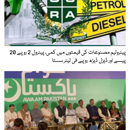
پیٹرولیم مصنوعات کی قیمتوں میں کمی، پیٹرول 2 روپے 20
پیسے اور ڈیزل ڈیڑھ روپے فی لیٹر سستا