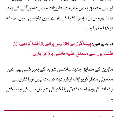
اوز سے متعلق بعض خفیہ دستاویزات منظر عام پر آنے کے بعد
دنیا بھر میں ان پراسرار اشیا کے بارے میں دلچسپی میں اضافہ
دیکھا جا رہا ہے۔
مزید پڑھیں:
پینٹاگون نے 80 برس پرانے راز افشا کردیے، اڑن
طشتریوں سے متعلق خفیہ فائلیں بالاخر جاری
ماہرین کے مطابق جدید سائنسی شواہد کے بغیر کسی بھی غیر
معمولی منظر کو یو ایف او قرار دینا درست نہیں اور اکثر ایسے
واقعات کی وضاحت قدرتی یا تکنیکی عوامل سے کی جا سکتی
ہے۔