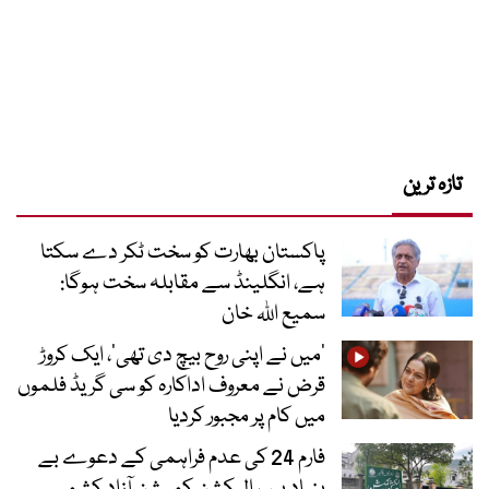
تازہ ترین
پاکستان بھارت کو سخت ٹکر دے سکتا
ہے، انگلینڈ سے مقابلہ سخت ہوگا:
سمیع اللہ خان
’میں نے اپنی روح بیچ دی تھی‘، ایک کروڑ
قرض نے معروف اداکارہ کو سی گریڈ فلموں
میں کام پر مجبور کردیا
فارم 24 کی عدم فراہمی کے دعوے بے
بنیاد ہیں، الیکشن کمیشن آزاد کشمیر