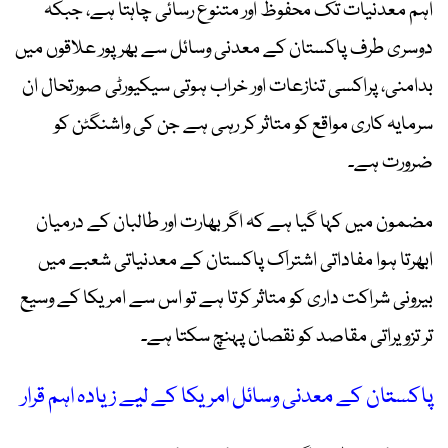
اہم معدنیات تک محفوظ اور متنوع رسائی چاہتا ہے، جبکہ
دوسری طرف پاکستان کے معدنی وسائل سے بھرپور علاقوں میں
بدامنی، پراکسی تنازعات اور خراب ہوتی سیکیورٹی صورتحال ان
سرمایہ کاری مواقع کو متاثر کر رہی ہے جن کی واشنگٹن کو
ضرورت ہے۔
مضمون میں کہا گیا ہے کہ اگر بھارت اور طالبان کے درمیان
ابھرتا ہوا مفاداتی اشتراک پاکستان کے معدنیاتی شعبے میں
بیرونی شراکت داری کو متاثر کرتا ہے تو اس سے امریکا کے وسیع
تر تزویراتی مقاصد کو نقصان پہنچ سکتا ہے۔
پاکستان کے معدنی وسائل امریکا کے لیے زیادہ اہم قرار