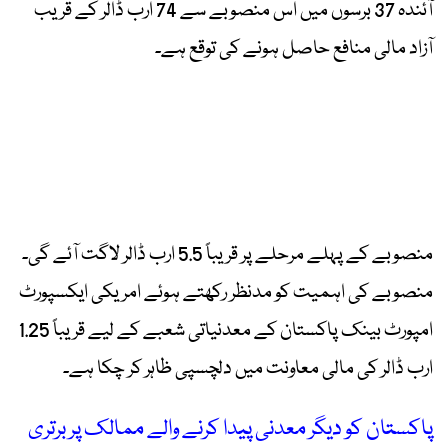
آئندہ 37 برسوں میں اس منصوبے سے 74 ارب ڈالر کے قریب
آزاد مالی منافع حاصل ہونے کی توقع ہے۔
منصوبے کے پہلے مرحلے پر قریباً 5.5 ارب ڈالر لاگت آئے گی۔
منصوبے کی اہمیت کو مدنظر رکھتے ہوئے امریکی ایکسپورٹ
امپورٹ بینک پاکستان کے معدنیاتی شعبے کے لیے قریباً 1.25
ارب ڈالر کی مالی معاونت میں دلچسپی ظاہر کر چکا ہے۔
پاکستان کو دیگر معدنی پیدا کرنے والے ممالک پر برتری