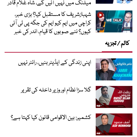
میلنگ میں نہیں آئیں گے، شاہ غلام قادر
شہبازشریف کا مستقبل کیا؟ بڑی خبر،
کراچی میں ایم کیو ایم کی جگہ پی ٹی آئی
کیوں؟ نئے صوبوں کا قیام، اندر کی خبر
کالم / تجزیہ
اپنی زندگی کے ایڈیٹر بنیں، رائٹر نہیں
گلا سڑا نظام اور وزیر داخلہ کی تقریر
کشمیر: بین الاقوامی قانون کیا کہتا ہے؟