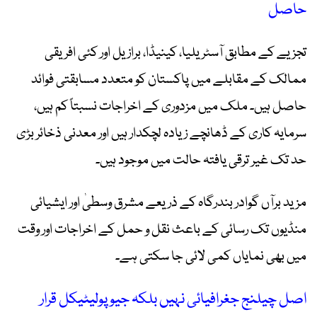
حاصل
تجزیے کے مطابق آسٹریلیا، کینیڈا، برازیل اور کئی افریقی
ممالک کے مقابلے میں پاکستان کو متعدد مسابقتی فوائد
حاصل ہیں۔ ملک میں مزدوری کے اخراجات نسبتاً کم ہیں،
سرمایہ کاری کے ڈھانچے زیادہ لچکدار ہیں اور معدنی ذخائر بڑی
حد تک غیر ترقی یافتہ حالت میں موجود ہیں۔
مزید برآں گوادر بندرگاہ کے ذریعے مشرق وسطیٰ اور ایشیائی
منڈیوں تک رسائی کے باعث نقل و حمل کے اخراجات اور وقت
میں بھی نمایاں کمی لائی جا سکتی ہے۔
اصل چیلنج جغرافیائی نہیں بلکہ جیوپولیٹیکل قرار