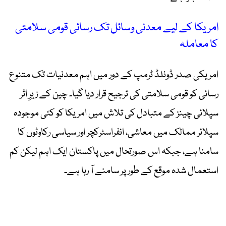
امریکا کے لیے معدنی وسائل تک رسائی قومی سلامتی
کا معاملہ
امریکی صدر ڈونلڈ ٹرمپ کے دور میں اہم معدنیات تک متنوع
رسائی کو قومی سلامتی کی ترجیح قرار دیا گیا۔ چین کے زیرِ اثر
سپلائی چینز کے متبادل کی تلاش میں امریکا کو کئی موجودہ
سپلائر ممالک میں معاشی، انفراسٹرکچر اور سیاسی رکاوٹوں کا
سامنا ہے، جبکہ اس صورتحال میں پاکستان ایک اہم لیکن کم
استعمال شدہ موقع کے طور پر سامنے آ رہا ہے۔