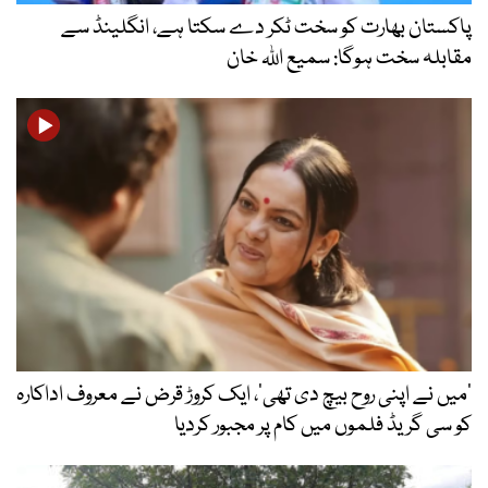
پاکستان بھارت کو سخت ٹکر دے سکتا ہے، انگلینڈ سے
مقابلہ سخت ہوگا: سمیع اللہ خان
’میں نے اپنی روح بیچ دی تھی‘، ایک کروڑ قرض نے معروف اداکارہ
کو سی گریڈ فلموں میں کام پر مجبور کردیا