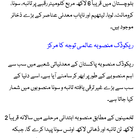
بلوچستان میں قریباً 6 لاکھ مربع کلومیٹر رقبے پر تانبہ، سونا،
کرومائٹ، لوہا، لیتھیم اور نایاب معدنی عناصر کے بڑے ذخائر
موجود ہیں۔
ریکوڈک منصوبہ عالمی توجہ کا مرکز
ریکوڈک منصوبہ پاکستان کے معدنیاتی شعبے میں سب سے
اہم منصوبے کے طور پر ابھر کر سامنے آیا ہے۔ اسے دنیا کے
سب سے بڑے غیر ترقی یافتہ تانبہ و سونا منصوبوں میں شمار
کیا جاتا ہے۔
تخمینوں کے مطابق منصوبہ ابتدائی مرحلے میں سالانہ قریباً 2
لاکھ ٹن تانبہ اور ڈھائی لاکھ اونس سونا پیدا کرے گا، جبکہ