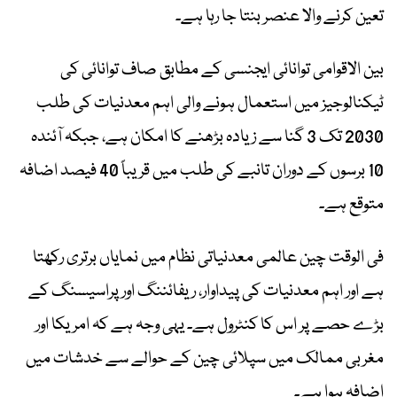
تعین کرنے والا عنصر بنتا جا رہا ہے۔
بین الاقوامی توانائی ایجنسی کے مطابق صاف توانائی کی
ٹیکنالوجیز میں استعمال ہونے والی اہم معدنیات کی طلب
2030 تک 3 گنا سے زیادہ بڑھنے کا امکان ہے، جبکہ آئندہ
10 برسوں کے دوران تانبے کی طلب میں قریباً 40 فیصد اضافہ
متوقع ہے۔
فی الوقت چین عالمی معدنیاتی نظام میں نمایاں برتری رکھتا
ہے اور اہم معدنیات کی پیداوار، ریفائننگ اور پراسیسنگ کے
بڑے حصے پر اس کا کنٹرول ہے۔ یہی وجہ ہے کہ امریکا اور
مغربی ممالک میں سپلائی چین کے حوالے سے خدشات میں
اضافہ ہوا ہے۔