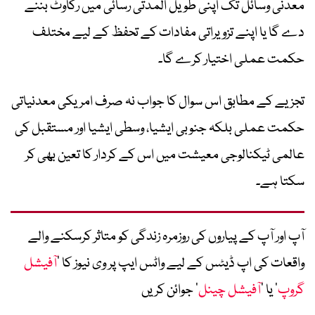
معدنی وسائل تک اپنی طویل المدتی رسائی میں رکاوٹ بننے
دے گا یا اپنے تزویراتی مفادات کے تحفظ کے لیے مختلف
حکمت عملی اختیار کرے گا۔
تجزیے کے مطابق اس سوال کا جواب نہ صرف امریکی معدنیاتی
حکمت عملی بلکہ جنوبی ایشیا، وسطی ایشیا اور مستقبل کی
عالمی ٹیکنالوجی معیشت میں اس کے کردار کا تعین بھی کر
سکتا ہے۔
آپ اور آپ کے پیاروں کی روزمرہ زندگی کو متاثر کرسکنے والے
واقعات کی اپ ڈیٹس کے لیے واٹس ایپ پر وی نیوز کا ’
آفیشل
گروپ
‘ یا ’
آفیشل چینل
‘ جوائن کریں