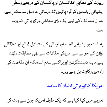
رپورٹ کے مطابق افغانستان اور پاکستان کے ذریعے وسطی
ایشیائی ریاستوں کو گرم پانیوں تک رسائی حاصل ہو سکتی ہے،
جو ان ممالک کے لیے ایک بڑی معاشی اور تزویراتی ضرورت
ہے۔
یہ راستہ یوریشیائی انضمام، توانائی کے متبادل ذرائع اور علاقائی
توازن کے حوالے سے امریکی مفادات سے بھی مطابقت رکھتا
ہے، تاہم دہشتگردی اور پراکسی عدم استحکام ان مقاصد کی
راہ میں رکاوٹ بن رہے ہیں۔
امریکا کو تزویراتی تضاد کا سامنا
تجزیے میں کہا گیا ہے کہ ایک طرف امریکا چین سے ہٹ کر