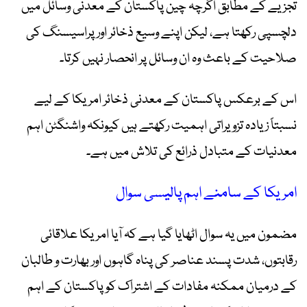
تجزیے کے مطابق اگرچہ چین پاکستان کے معدنی وسائل میں
دلچسپی رکھتا ہے، لیکن اپنے وسیع ذخائر اور پراسیسنگ کی
صلاحیت کے باعث وہ ان وسائل پر انحصار نہیں کرتا۔
اس کے برعکس پاکستان کے معدنی ذخائر امریکا کے لیے
نسبتاً زیادہ تزویراتی اہمیت رکھتے ہیں کیونکہ واشنگٹن اہم
معدنیات کے متبادل ذرائع کی تلاش میں ہے۔
امریکا کے سامنے اہم پالیسی سوال
مضمون میں یہ سوال اٹھایا گیا ہے کہ آیا امریکا علاقائی
رقابتوں، شدت پسند عناصر کی پناہ گاہوں اور بھارت و طالبان
کے درمیان ممکنہ مفادات کے اشتراک کو پاکستان کے اہم