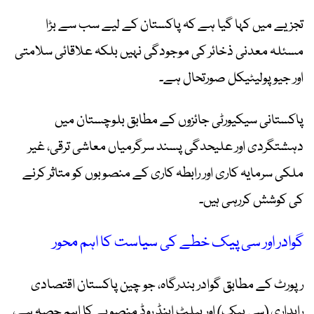
تجزیے میں کہا گیا ہے کہ پاکستان کے لیے سب سے بڑا
مسئلہ معدنی ذخائر کی موجودگی نہیں بلکہ علاقائی سلامتی
اور جیوپولیٹیکل صورتحال ہے۔
پاکستانی سیکیورٹی جائزوں کے مطابق بلوچستان میں
دہشتگردی اور علیحدگی پسند سرگرمیاں معاشی ترقی، غیر
ملکی سرمایہ کاری اور رابطہ کاری کے منصوبوں کو متاثر کرنے
کی کوشش کررہی ہیں۔
گوادر اور سی پیک خطے کی سیاست کا اہم محور
رپورٹ کے مطابق گوادر بندرگاہ، جو چین پاکستان اقتصادی
راہداری (سی پیک) اور بیلٹ اینڈ روڈ منصوبے کا اہم حصہ ہے،