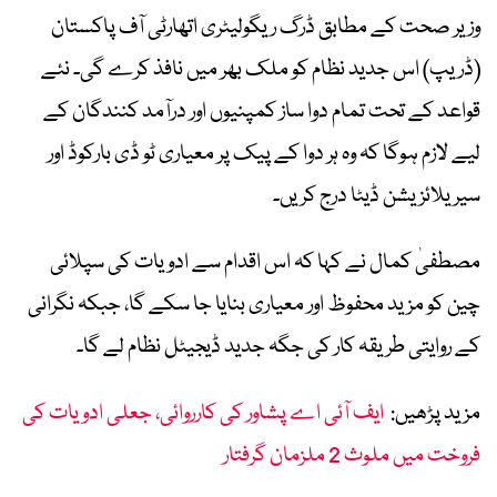
وزیر صحت کے مطابق ڈرگ ریگولیٹری اتھارٹی آف پاکستان
(ڈریپ) اس جدید نظام کو ملک بھر میں نافذ کرے گی۔ نئے
قواعد کے تحت تمام دوا ساز کمپنیوں اور درآمد کنندگان کے
لیے لازم ہوگا کہ وہ ہر دوا کے پیک پر معیاری ٹو ڈی بارکوڈ اور
سیریلائزیشن ڈیٹا درج کریں۔
مصطفیٰ کمال نے کہا کہ اس اقدام سے ادویات کی سپلائی
چین کو مزید محفوظ اور معیاری بنایا جا سکے گا، جبکہ نگرانی
کے روایتی طریقہ کار کی جگہ جدید ڈیجیٹل نظام لے گا۔
مزید پڑھیں:
ایف آئی اے پشاور کی کارروائی، جعلی ادویات کی
فروخت میں ملوث 2 ملزمان گرفتار