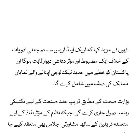
انہوں نے مزید کہا کہ ٹریک اینڈ ٹریس سسٹم جعلی ادویات
کے خلاف ایک مضبوط اور مؤثر دفاعی دیوار ثابت ہوگا اور
پاکستان کو خطے میں جدید ٹیکنالوجی اپنانے والے نمایاں
ممالک کی صف میں شامل کرے گا۔
وزارت صحت کے مطابق ڈریپ جلد صنعت کے لیے تکنیکی
رہنما اصول جاری کرے گی، جبکہ نظام کے مؤثر نفاذ کے لیے
متعلقہ فریقین کے ساتھ مشاورتی اجلاس بھی منعقد کیے جا