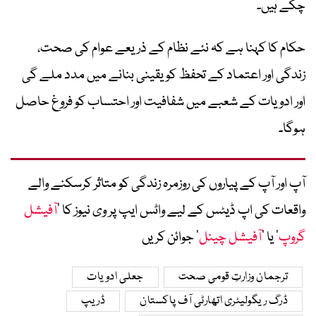
چکے ہیں۔
حکام کا کہنا ہے کہ نئے نظام کے ذریعے عوام کی صحت،
زندگی اور اعتماد کے تحفظ کو یقینی بنانے میں مدد ملے گی
اور ادویات کے شعبے میں شفافیت اور احتساب کو فروغ حاصل
ہوگا۔
آپ اور آپ کے پیاروں کی روزمرہ زندگی کو متاثر کرسکنے والے
واقعات کی اپ ڈیٹس کے لیے واٹس ایپ پر وی نیوز کا ’
آفیشل
گروپ
‘ یا ’
آفیشل چینل
‘ جوائن کریں
ترجمان وزارتِ قومی صحت
جعلی ادویات
ڈرگ ریگولیٹری اتھارٹی آف پاکستان
ڈریپ