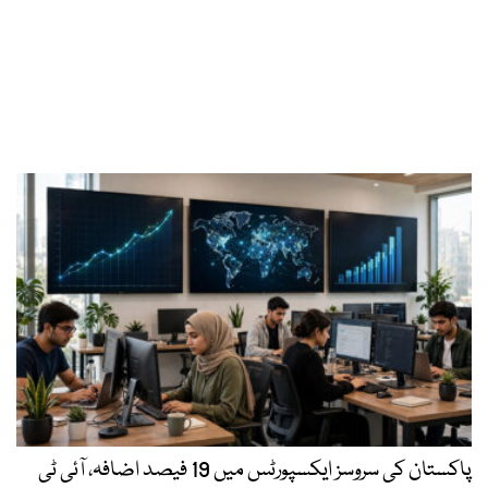
پاکستان کی سروسز ایکسپورٹس میں 19 فیصد اضافہ، آئی ٹی