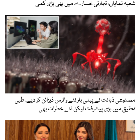
شعبہ نمایاں، تجارتی خسارے میں بھی بڑی کمی
مصنوعی ذہانت نے پہلی بار نئے وائرس ڈیزائن کر دیے، طبی
تحقیق میں بڑی پیشرفت لیکن نئے خطرات بھی