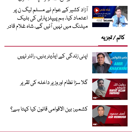
آزاد کشیر کے عوام نے مسلم لیگ ن پر
اعتماد کیا، ہم پیپلز پارٹی کی بلیک
میلنگ میں نہیں آئیں گے، شاہ غلام قادر
کالم / تجزیہ
اپنی زندگی کے ایڈیٹر بنیں، رائٹر نہیں
گلا سڑا نظام اور وزیر داخلہ کی تقریر
کشمیر: بین الاقوامی قانون کیا کہتا ہے؟