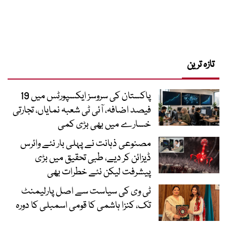
تازہ ترین
پاکستان کی سروسز ایکسپورٹس میں 19
فیصد اضافہ، آئی ٹی شعبہ نمایاں، تجارتی
خسارے میں بھی بڑی کمی
مصنوعی ذہانت نے پہلی بار نئے وائرس
ڈیزائن کر دیے، طبی تحقیق میں بڑی
پیشرفت لیکن نئے خطرات بھی
ٹی وی کی سیاست سے اصل پارلیمنٹ
تک، کنزا ہاشمی کا قومی اسمبلی کا دورہ