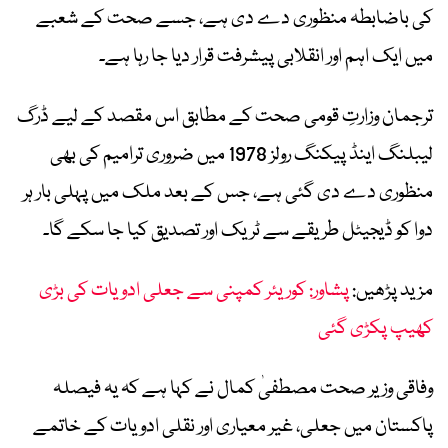
کی باضابطہ منظوری دے دی ہے، جسے صحت کے شعبے
میں ایک اہم اور انقلابی پیشرفت قرار دیا جا رہا ہے۔
ترجمان وزارتِ قومی صحت کے مطابق اس مقصد کے لیے ڈرگ
لیبلنگ اینڈ پیکنگ رولز 1978 میں ضروری ترامیم کی بھی
منظوری دے دی گئی ہے، جس کے بعد ملک میں پہلی بار ہر
دوا کو ڈیجیٹل طریقے سے ٹریک اور تصدیق کیا جا سکے گا۔
مزید پڑھیں:
پشاور: کوریئر کمپنی سے جعلی ادویات کی بڑی
کھیپ پکڑی گئی
وفاقی وزیر صحت مصطفیٰ کمال نے کہا ہے کہ یہ فیصلہ
پاکستان میں جعلی، غیر معیاری اور نقلی ادویات کے خاتمے