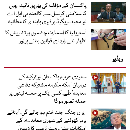
پاکستان کے مؤقف کی بھرپور تائید، چین
کا سلامتی کونسل سے کالعدم بی ایل اے
اور مجید بریگیڈ پر فوری پابندی کا مطالبہ
آسٹریلیا کا اسمارٹ چشموں پر تشویش کا
اظہار، نئے رازداری قوانین بنانے پر زور
ویڈیو
سعودی عرب، پاکستان اور ترکیہ کے
درمیان ’مکہ مکرمہ مشترکہ دفاعی
معاہدہ‘ طے، کسی ایک پر حملہ تینوں پر
حملہ تصور ہوگا
ایران جنگ جلد ختم ہو جائے گی، آبنائے
ہرمز کھولنے کے عبوری معاہدے کے
امکانات روشن، صدر ٹرمپ کا دعویٰ