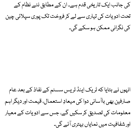
کی جانب ایک تاریخی قدم ہے۔ ان کے مطابق نئے نظام کے
تحت ادویات کی تیاری سے لے کر فروخت تک پوری سپلائی چین
کی نگرانی ممکن ہو سکے گی۔
انہوں نے بتایا کہ ٹریک اینڈ ٹریس سسٹم کے نفاذ کے بعد عام
صارفین بھی باآسانی دوا کی میعادِ استعمال، قیمت اور دیگر اہم
معلومات کی تصدیق کر سکیں گے، جس سے ادویات کے معیار
اور شفافیت میں نمایاں بہتری آئے گی۔