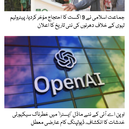
جماعت اسلامی نے 9 اگست کا احتجاج مؤخر کردیا، پیٹرولیم
لیوی کے خلاف دھرنوں کی نئی تاریخ کا اعلان
اوپن اے آئی کے نئے ماڈل ’ایسٹرا‘ میں خطرناک سیکیورٹی
خدشات کا انکشاف، ڈیولپنگ کام عارضی معطل