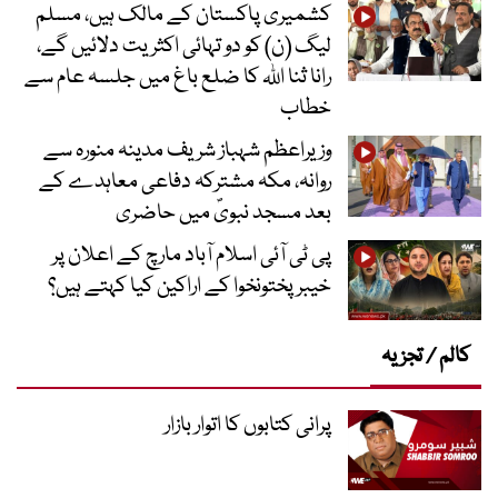
کشمیری پاکستان کے مالک ہیں، مسلم
لیگ (ن) کو دو تہائی اکثریت دلائیں گے،
رانا ثنا اللہ کا ضلع باغ میں جلسہ عام سے
خطاب
وزیراعظم شہباز شریف مدینہ منورہ سے
روانہ، مکہ مشترکہ دفاعی معاہدے کے
بعد مسجد نبویؐ میں حاضری
پی ٹی آئی اسلام آباد مارچ کے اعلان پر
خیبر پختونخوا کے اراکین کیا کہتے ہیں؟
کالم / تجزیہ
پرانی کتابوں کا اتوار بازار