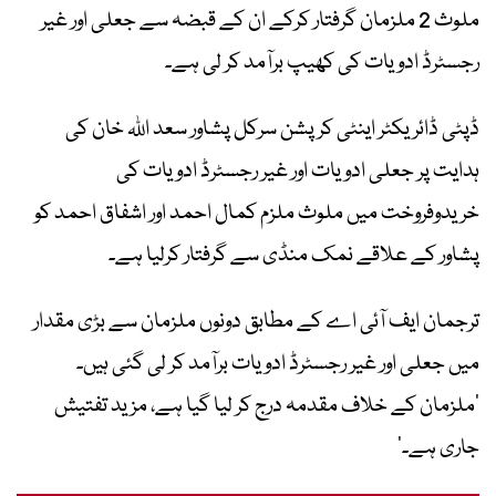
ملوث 2 ملزمان گرفتار کرکے ان کے قبضہ سے جعلی اور غیر
رجسٹرڈ ادویات کی کھیپ برآمد کر لی ہے۔
ڈپٹی ڈائریکٹر اینٹی کرپشن سرکل پشاور سعد اللہ خان کی
ہدایت پر جعلی ادویات اور غیر رجسٹرڈ ادویات کی
خریدوفروخت میں ملوث ملزم کمال احمد اور اشفاق احمد کو
پشاور کے علاقے نمک منڈی سے گرفتار کرلیا ہے۔
ترجمان ایف آئی اے کے مطابق دونوں ملزمان سے بڑی مقدار
میں جعلی اور غیر رجسٹرڈ ادویات برآمد کر لی گئی ہیں۔
’ملزمان کے خلاف مقدمہ درج کر لیا گیا ہے، مزید تفتیش
جاری ہے۔‘