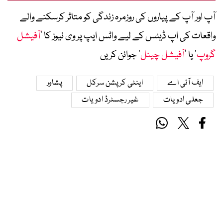
آپ اور آپ کے پیاروں کی روزمرہ زندگی کو متاثر کرسکنے والے
واقعات کی اپ ڈیٹس کے لیے واٹس ایپ پر وی نیوز کا ’
آفیشل
گروپ
‘ یا ’
آفیشل چینل
‘ جوائن کریں
ایف آئی اے
اینٹی کرپشن سرکل
پشاور
جعلی ادویات
غیر رجسٹرڈ ادویات