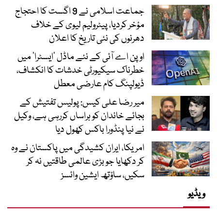
جماعت اسلامی نے 9 اگست کا احتجاج
مؤخر کردیا، پیٹرولیم لیوی کے خلاف
دھرنوں کی نئی تاریخ کا اعلان
اوپن اے آئی کے نئے ماڈل ’ایسٹرا‘ میں
خطرناک سیکیورٹی خدشات کا انکشاف،
ڈیولپنگ کام عارضی معطل
میر رضا علی کیس: پولیس تفتیش کے
بجائے خاندان کو ہراساں کررہی ہے، وکیل
نے نیا پنڈورا باکس کھول دیا
امریکا، ایران کشیدگی میں پاکستان نے وہ
کر دکھایا جو بڑی عالمی طاقتیں نہ کر
سکیں، ساؤتھ ایشین وائسز
ویڈیو