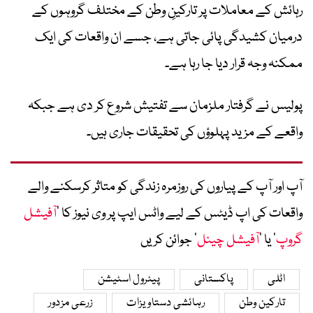
رہائش کے معاملات پر تارکینِ وطن کے مختلف گروہوں کے
درمیان کشیدگی پائی جاتی ہے، جسے ان واقعات کی ایک
ممکنہ وجہ قرار دیا جا رہا ہے۔
پولیس نے گرفتار ملزمان سے تفتیش شروع کر دی ہے جبکہ
واقعے کے مزید پہلوؤں کی تحقیقات جاری ہیں۔
آپ اور آپ کے پیاروں کی روزمرہ زندگی کو متاثر کرسکنے والے
واقعات کی اپ ڈیٹس کے لیے واٹس ایپ پر وی نیوز کا ’
آفیشل
گروپ
‘ یا ’
آفیشل چینل
‘ جوائن کریں
اٹلی
پاکستانی
پیٹرول اسٹیشن
تارکین وطن
رہائشی دستاویزات
زرعی مزدور