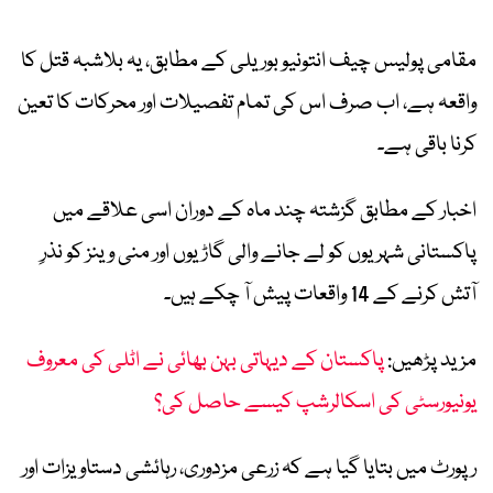
مقامی پولیس چیف انتونیو بوریلی کے مطابق، یہ بلاشبہ قتل کا
واقعہ ہے، اب صرف اس کی تمام تفصیلات اور محرکات کا تعین
کرنا باقی ہے۔
اخبار کے مطابق گزشتہ چند ماہ کے دوران اسی علاقے میں
پاکستانی شہریوں کو لے جانے والی گاڑیوں اور منی وینز کو نذرِ
آتش کرنے کے 14 واقعات پیش آ چکے ہیں۔
مزید پڑھیں:
پاکستان کے دیہاتی بہن بھائی نے اٹلی کی معروف
یونیورسٹی کی اسکالرشپ کیسے حاصل کی؟
رپورٹ میں بتایا گیا ہے کہ زرعی مزدوری، رہائشی دستاویزات اور