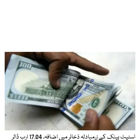
اسٹیٹ بینک کے زرمبادلہ ذخائر میں اضافہ، 17.04 ارب ڈالر