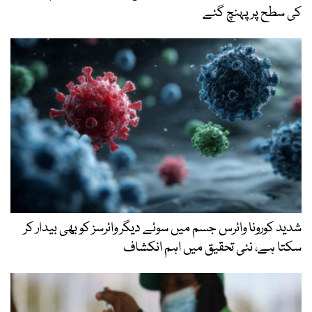
کی سطح پر پہنچ گئے
شدید کورونا وائرس جسم میں سوئے دیگر وائرسز کو بھی بیدار کر
سکتا ہے، نئی تحقیق میں اہم انکشاف