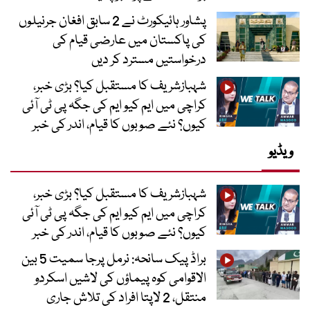
پشاور ہائیکورٹ نے 2 سابق افغان جرنیلوں
کی پاکستان میں عارضی قیام کی
درخواستیں مسترد کر دیں
شہبازشریف کا مستقبل کیا؟ بڑی خبر،
کراچی میں ایم کیو ایم کی جگہ پی ٹی آئی
کیوں؟ نئے صوبوں کا قیام، اندر کی خبر
ویڈیو
شہبازشریف کا مستقبل کیا؟ بڑی خبر،
کراچی میں ایم کیو ایم کی جگہ پی ٹی آئی
کیوں؟ نئے صوبوں کا قیام، اندر کی خبر
براڈ پیک سانحہ: نرمل پرجا سمیت 5 بین
الاقوامی کوہ پیماؤں کی لاشیں اسکردو
منتقل، 2 لاپتا افراد کی تلاش جاری