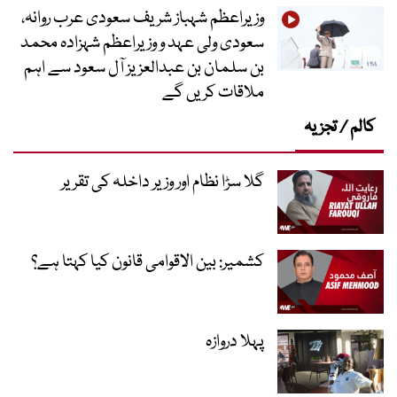
وزیراعظم شہباز شریف سعودی عرب روانہ،
سعودی ولی عہد و وزیراعظم شہزادہ محمد
بن سلمان بن عبدالعزیز آل سعود سے اہم
ملاقات کریں گے
کالم / تجزیہ
گلا سڑا نظام اور وزیر داخلہ کی تقریر
کشمیر: بین الاقوامی قانون کیا کہتا ہے؟
پہلا دروازہ