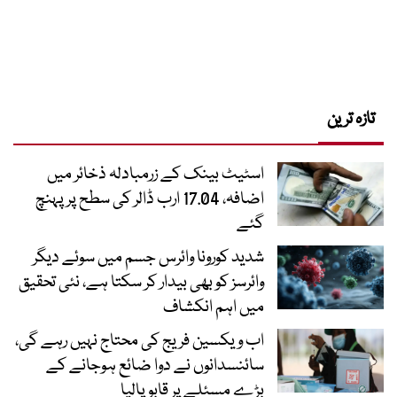
تازہ ترین
اسٹیٹ بینک کے زرمبادلہ ذخائر میں
اضافہ، 17.04 ارب ڈالر کی سطح پر پہنچ
گئے
شدید کورونا وائرس جسم میں سوئے دیگر
وائرسز کو بھی بیدار کر سکتا ہے، نئی تحقیق
میں اہم انکشاف
اب ویکسین فریج کی محتاج نہیں رہے گی،
سائنسدانوں نے دوا ضائع ہوجانے کے
بڑے مسئلے پر قابو پالیا