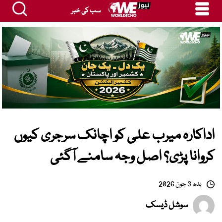
سب کی خبر
اداکارہ میرب علی کو اچانک سرجری کیوں
کروانا پڑی؟ اصل وجہ سامنے آگئی
بدھ 3 جون 2026
سوشل ڈیسک