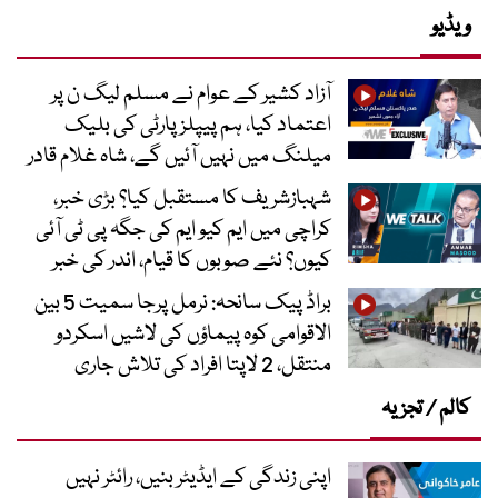
ویڈیو
آزاد کشیر کے عوام نے مسلم لیگ ن پر
اعتماد کیا، ہم پیپلز پارٹی کی بلیک
میلنگ میں نہیں آئیں گے، شاہ غلام قادر
شہبازشریف کا مستقبل کیا؟ بڑی خبر،
کراچی میں ایم کیو ایم کی جگہ پی ٹی آئی
کیوں؟ نئے صوبوں کا قیام، اندر کی خبر
براڈ پیک سانحہ: نرمل پرجا سمیت 5 بین
الاقوامی کوہ پیماؤں کی لاشیں اسکردو
منتقل، 2 لاپتا افراد کی تلاش جاری
کالم / تجزیہ
اپنی زندگی کے ایڈیٹر بنیں، رائٹر نہیں