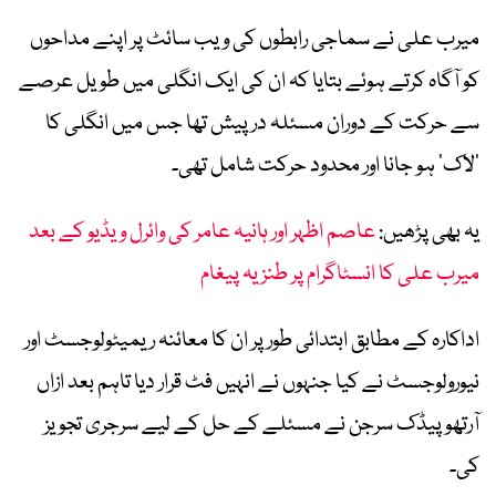
میرب علی نے سماجی رابطوں کی ویب سائٹ پر اپنے مداحوں
کو آگاہ کرتے ہوئے بتایا کہ ان کی ایک انگلی میں طویل عرصے
سے حرکت کے دوران مسئلہ درپیش تھا جس میں انگلی کا
’لاک‘ ہو جانا اور محدود حرکت شامل تھی۔
یہ بھی پڑھیں:
عاصم اظہر اور ہانیہ عامر کی وائرل ویڈیو کے بعد
میرب علی کا انسٹاگرام پر طنزیہ پیغام
اداکارہ کے مطابق ابتدائی طور پر ان کا معائنہ ریمیٹولوجسٹ اور
نیورولوجسٹ نے کیا جنہوں نے انہیں فٹ قرار دیا تاہم بعد ازاں
آرتھوپیڈک سرجن نے مسئلے کے حل کے لیے سرجری تجویز
کی۔