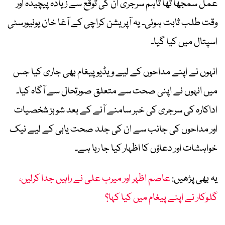
عمل سمجھا تھا تاہم سرجری ان کی توقع سے زیادہ پیچیدہ اور
وقت طلب ثابت ہوئی۔ یہ آپریشن کراچی کے آغا خان یونیورسٹی
اسپتال میں کیا گیا۔
انہوں نے اپنے مداحوں کے لیے ویڈیو پیغام بھی جاری کیا جس
میں انہوں نے اپنی صحت سے متعلق صورتحال سے آگاہ کیا۔
اداکارہ کی سرجری کی خبر سامنے آنے کے بعد شوبز شخصیات
اور مداحوں کی جانب سے ان کی جلد صحت یابی کے لیے نیک
خواہشات اور دعاؤں کا اظہار کیا جا رہا ہے۔
یہ بھی پڑھیں:
عاصم اظہر اور میرب علی نے راہیں جدا کرلیں،
گلوکار نے اپنے پیغام میں کیا کہا؟