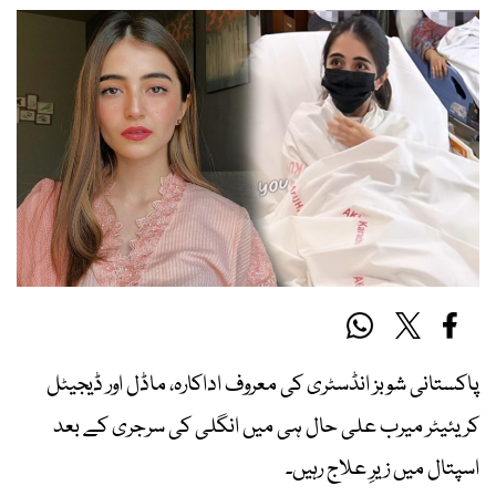
پاکستانی شوبز انڈسٹری کی معروف اداکارہ، ماڈل اور ڈیجیٹل
کریئیٹر میرب علی حال ہی میں انگلی کی سرجری کے بعد
اسپتال میں زیرِ علاج رہیں۔