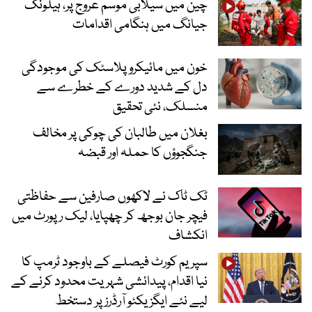
چین میں سیلابی موسم عروج پر، ہیلونگ
جیانگ میں ہنگامی اقدامات
خون میں مائیکرو پلاسٹک کی موجودگی
دل کے شدید دورے کے خطرے سے
منسلک، نئی تحقیق
بغلان میں طالبان کی چوکی پر مخالف
جنگجوؤں کا حملہ اور قبضہ
ٹک ٹاک نے لاکھوں صارفین سے حفاظتی
فیچر جان بوجھ کر چھپایا، لیک رپورٹ میں
انکشاف
سپریم کورٹ فیصلے کے باوجود ٹرمپ کا
نیا اقدام، پیدائشی شہریت محدود کرنے کے
لیے نئے ایگزیکٹو آرڈرز پر دستخط