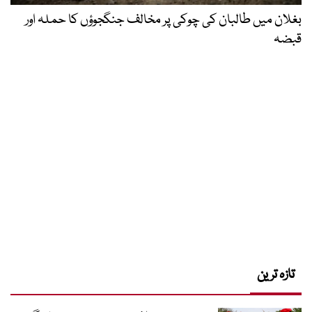
بغلان میں طالبان کی چوکی پر مخالف جنگجوؤں کا حملہ اور
قبضہ
تازہ ترین