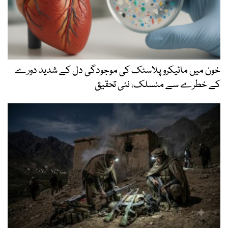
خون میں مائیکرو پلاسٹک کی موجودگی دل کے شدید دورے
کے خطرے سے منسلک، نئی تحقیق