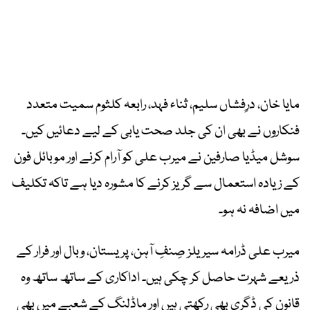
مایا خان، درِفشاں سلیم، ثناء فہد، رابعہ کلثوم سمیت متعدد
فنکاروں نے بھی ان کی جلد صحت یابی کے لیے دعائیں کیں۔
سوشل میڈیا صارفین نے میرب علی کو آرام کرنے اور موبائل فون
کے زیادہ استعمال سے گریز کرنے کا مشورہ دیا ہے تاکہ تکلیف
میں اضافہ نہ ہو۔
میرب علی ڈرامہ سیریلز صِنفِ آہن، پریستان، وبال اور فرار کے
ذریعے شہرت حاصل کر چکی ہیں۔ اداکاری کے ساتھ ساتھ وہ
قانون کی ڈگری بھی رکھتی ہیں اور ماڈلنگ کے شعبے میں بھی