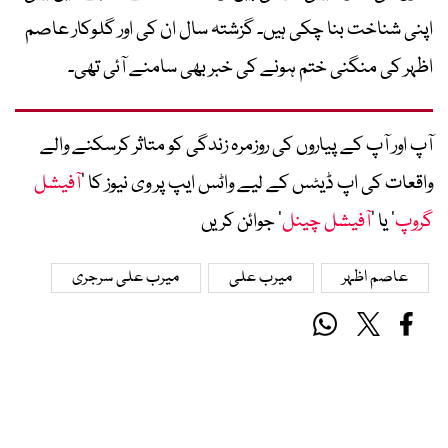
اپنی شناخت بنا چکی ہیں۔ گزشتہ سال ان کی اور گلوکار عاصم
اظہر کی منگنی ختم ہونے کی خبر بھی سامنے آئی تھی۔
آپ اور آپ کے پیاروں کی روزمرہ زندگی کو متاثر کرسکنے والے
واقعات کی اپ ڈیٹس کے لیے واٹس ایپ پر وی نیوز کا ’
آفیشل
گروپ
‘ یا ’
آفیشل چینل
‘ جوائن کریں
عاصم اظہر
میرب علی
میرب علی سرجری