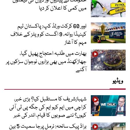
حکومت نے پیٹرول اور ڈیزل کی قیمتوں
میں کمی کا اعلان کر دیا
اوور 60 کرکٹ ورلڈ کپ: پاکستان ٹیم
کینیڈا روانہ، 9 اگست کو ویلز کے خلاف
مہم کا آغاز
بھارت میں طلبہ احتجاج پھیل گیا،
جھاڑکھنڈ میں بھی ہزاروں نوجوان سڑکوں پر
آگئے
ویڈیو
شہبازشریف کا مستقبل کیا؟ بڑی خبر،
کراچی میں ایم کیو ایم کی جگہ پی ٹی آئی
کیوں؟ نئے صوبوں کا قیام، اندر کی خبر
براڈ پیک سانحہ: نرمل پرجا سمیت 5 بین