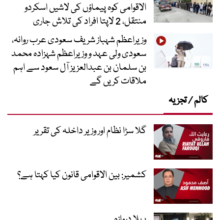
الاقوامی کوہ پیماؤں کی لاشیں اسکردو
منتقل، 2 لاپتا افراد کی تلاش جاری
وزیراعظم شہباز شریف سعودی عرب روانہ،
سعودی ولی عہد و وزیراعظم شہزادہ محمد
بن سلمان بن عبدالعزیز آل سعود سے اہم
ملاقات کریں گے
کالم / تجزیہ
گلا سڑا نظام اور وزیر داخلہ کی تقریر
کشمیر: بین الاقوامی قانون کیا کہتا ہے؟
پہلا دروازہ