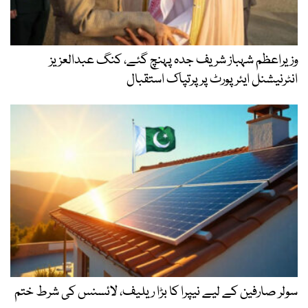
وزیراعظم شہباز شریف جدہ پہنچ گئے، کنگ عبدالعزیز
انٹرنیشنل ایئر پورٹ پر پرتپاک استقبال
سولر صارفین کے لیے نیپرا کا بڑا ریلیف، لائسنس کی شرط ختم