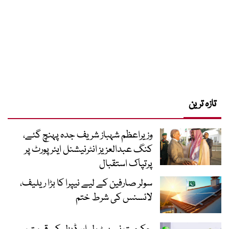
تازہ ترین
وزیراعظم شہباز شریف جدہ پہنچ گئے،
کنگ عبدالعزیز انٹرنیشنل ایئر پورٹ پر
پرتپاک استقبال
سولر صارفین کے لیے نیپرا کا بڑا ریلیف،
لائسنس کی شرط ختم