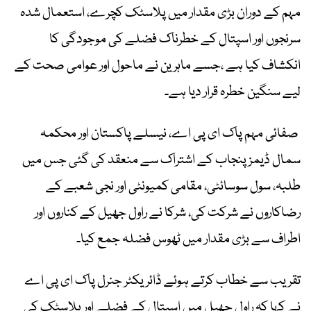
مہم کے دوران بڑی مقدار میں پلاسٹک کچرے، استعمال شدہ
سرنجوں اور اسپتال کے خطرناک فضلے کی موجودگی کا
انکشاف کیا ہے ،جسے ماہرین نے ماحول اور عوامی صحت کے
لیے سنگین خطرہ قرار دیا ہے۔
صفائی مہم پاک ای پی اے، نیسلے پاکستان اور محکمہ
سمال ڈیمز پنجاب کے اشتراک سے منعقد کی گئی جس میں
طلبہ، سول سوسائٹی، مقامی کمیونٹی اور نجی شعبے کے
رضاکاروں نے شرکت کی، شرکا نے راول جھیل کے کناروں اور
اطراف سے بڑی مقدار میں ٹھوس فضلہ جمع کیا۔
تقریب سے خطاب کرتے ہوئے ڈائریکٹر جنرل پاک ای پی اے
نے کہا کہ راول جھیل میں اسپتال کے فضلے اور پلاسٹک کی