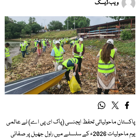
ویب ڈیسک
پاکستان ماحولیاتی تحفظ ایجنسی (پاک ای پی اے) نے عالمی
یوم ماحولیات 2026ء کے سلسلے میں راول جھیل پر صفائی