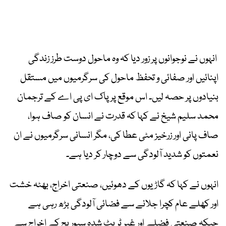
انہوں نے نوجوانوں پر زور دیا کہ وہ ماحول دوست طرز زندگی
اپنائیں اور صفائی و تحفظ ماحول کی سرگرمیوں میں مستقل
بنیادوں پر حصہ لیں۔ اس موقع پر پاک ای پی اے کے ترجمان
محمد سلیم شیخ نے کہا کہ قدرت نے انسان کو صاف ہوا،
صاف پانی اور زرخیز مٹی عطا کی، مگر انسانی سرگرمیوں نے ان
نعمتوں کو شدید آلودگی سے دوچار کر دیا ہے۔
انہوں نے کہا کہ گاڑیوں کے دھوئیں، صنعتی اخراج، بھٹہ خشت
اور کھلے عام کچرا جلانے سے فضائی آلودگی بڑھ رہی ہے
جبکہ صنعتی فضلے اور غیر ٹریٹ شدہ سیوریج کے اخراج سے