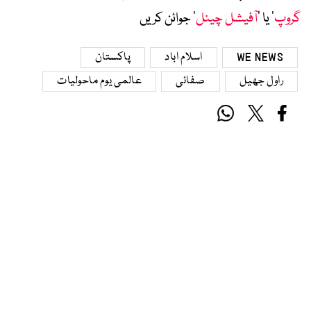
گروپ
‘ یا ’
آفیشل چینل
‘ جوائن کریں
WE NEWS
اسلام اباد
پاکستان
راول جھیل
صفائی
عالمی یوم ماحولیات