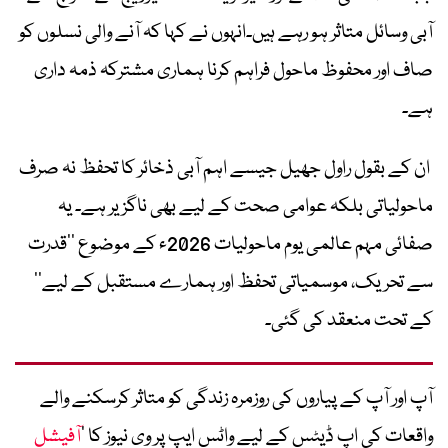
آبی وسائل متاثر ہو رہے ہیں۔انہوں نے کہا کہ آنے والی نسلوں کو
صاف اور محفوظ ماحول فراہم کرنا ہماری مشترکہ ذمہ داری
ہے۔
ان کے بقول راول جھیل جیسے اہم آبی ذخائر کا تحفظ نہ صرف
ماحولیاتی بلکہ عوامی صحت کے لیے بھی ناگزیر ہے۔ یہ
صفائی مہم عالمی یوم ماحولیات 2026ء کے موضوع ’’قدرت
سے تحریک، موسمیاتی تحفظ اور ہمارے مستقبل کے لیے‘‘
کے تحت منعقد کی گئی۔
آپ اور آپ کے پیاروں کی روزمرہ زندگی کو متاثر کرسکنے والے
واقعات کی اپ ڈیٹس کے لیے واٹس ایپ پر وی نیوز کا ’
آفیشل